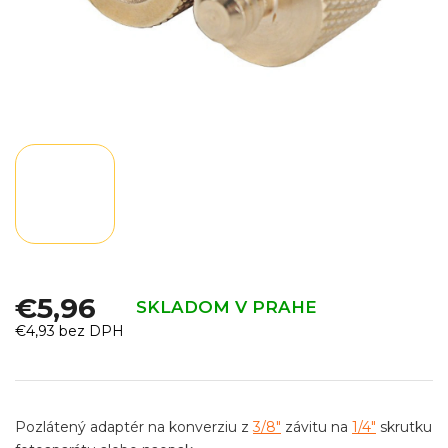
€5,96
SKLADOM V PRAHE
€4,93 bez DPH
Jednotková
cena:
Pozlátený adaptér na konverziu z
3/8"
závitu na
1/4"
skrutku