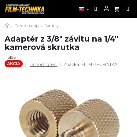
Prejsť
Camera grip
Skrutky
na
obsah
Adaptér z 3/8" závitu na 1/4"
kamerová skrutka
5193
AKCIA
Priemerné
13 hodnotení
Značka:
FILM-TECHNIKA
hodnotenie
produktu
je
4,8
z
5
hviezdičiek.