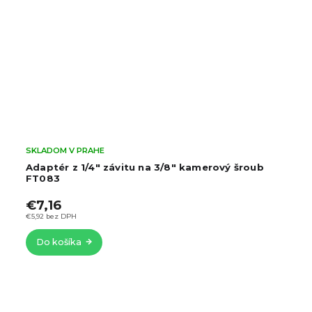
SKLADOM V PRAHE
Adaptér z 1/4" závitu na 3/8" kamerový šroub
FT083
€7,16
€5,92 bez DPH
Do košíka