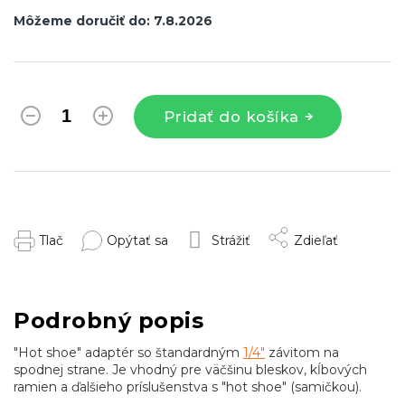
Môžeme doručiť do:
7.8.2026
Pridať do košíka
Tlač
Opýtať sa
Strážiť
Zdieľať
Podrobný popis
"Hot shoe" adaptér so štandardným
1/4"
závitom na
spodnej strane. Je vhodný pre väčšinu bleskov, kĺbových
ramien a ďalšieho príslušenstva s "hot shoe" (samičkou).