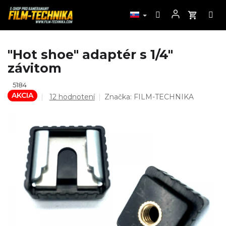
Prejsť
"Hot shoe" adaptér s 1/4"
na
závitom
obsah
5184
AKCIA
Priemerné
12 hodnotení
Značka:
FILM-TECHNIKA
hodnotenie
produktu
je
4,8
z
5
hviezdičiek.