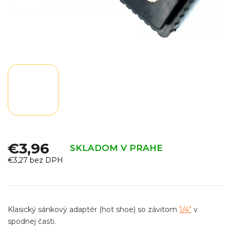
€3,96
SKLADOM V PRAHE
€3,27 bez DPH
Jednotková
cena:
Klasický sánkový adaptér (hot shoe) so závitom
1/4"
v
spodnej časti.