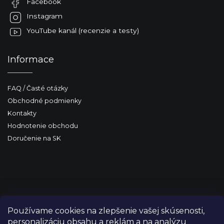
Facebook
i
e
Instagram
YouTube kanál (recenzie a testy)
Informace
FAQ / Časté otázky
Obchodné podmienky
Kontakty
Hodnotenie obchodu
Doručenie na SK
Používame cookies na zlepšenie vašej skúsenosti,
personalizáciu obsahu a reklám a na analýzu