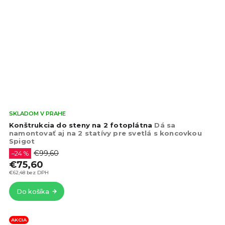
Pri
SKLADOM V PRAHE
hod
Konštrukcia do steny na 2 fotoplátna
Dá sa
pro
namontovať aj na 2 statívy pre svetlá s koncovkou
Spigot
je
4,6
€99,60
–24 %
z
€75,60
5
€62,48 bez DPH
hvie
Do košíka
AKCIA