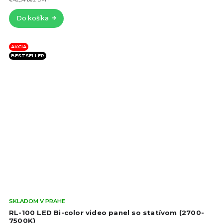
z
5
Do košíka
hvie
AKCIA
BESTSELLER
Pri
SKLADOM V PRAHE
hod
RL-100 LED Bi-color video panel so statívom (2700-
pro
7500K)