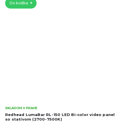
Do košíka
Pri
SKLADOM V PRAHE
hod
Redhead LumaBar RL-150 LED Bi-color video panel
pro
so statívom (2700-7500K)
je