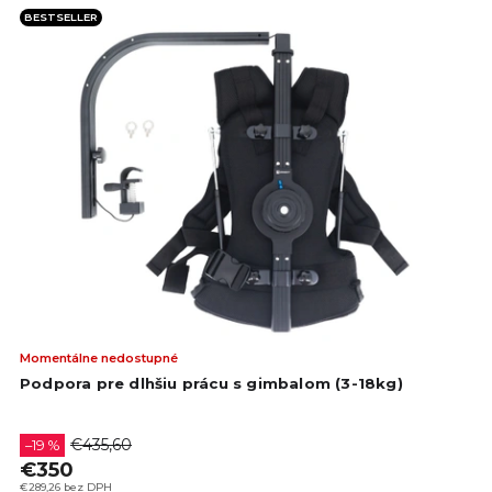
BESTSELLER
Pri
Momentálne nedostupné
hod
Podpora pre dlhšiu prácu s gimbalom (3-18kg)
pro
je
4,5
€435,60
–19 %
z
€350
5
€289,26 bez DPH