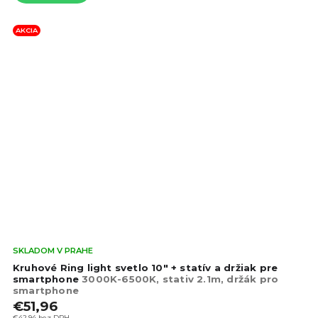
AKCIA
Pri
SKLADOM V PRAHE
hod
Kruhové Ring light svetlo 10" + statív a držiak pre
pro
smartphone
3000K-6500K, stativ 2.1m, držák pro
smartphone
je
€51,96
4,1
€42,94 bez DPH