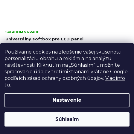
Pri
SKLADOM V PRAHE
hod
Univerzálny softbox pre LED panel
pro
je
Používame cookies na zlepšenie vašej skúsenosti,
€23,60
4,3
personalizáciu obsahu a reklám a na analýzu
z
€19,50 bez DPH
návštevnosti. Kliknutím na „Súhlasím“ umožníte
5
spracovanie údajov tretími stranami vrátane Google
Do košíka
hvie
podľa ich zásad ochrany osobných údajov.
Viac info
tu.
Nastavenie
Súhlasím