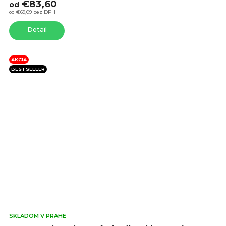
€83,60
5,0
od
z
od €69,09 bez DPH
5
Detail
hvie
AKCIA
BESTSELLER
Pri
SKLADOM V PRAHE