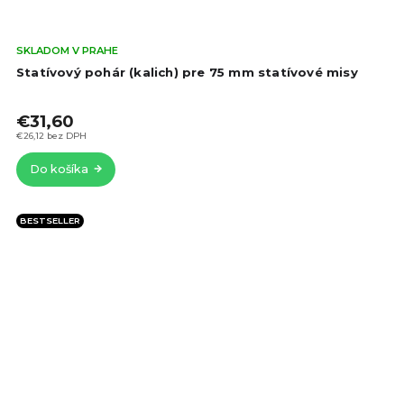
Pri
SKLADOM V PRAHE
hod
Statívový pohár (kalich) pre 75 mm statívové misy
pro
je
€31,60
5,0
z
€26,12 bez DPH
5
Do košíka
hvie
BESTSELLER