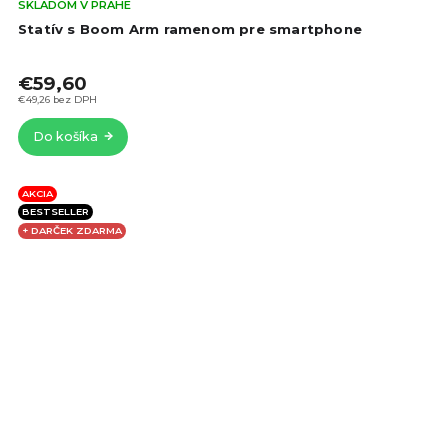
Pri
SKLADOM V PRAHE
hod
Statív s Boom Arm ramenom pre smartphone
pro
je
€59,60
5,0
z
€49,26 bez DPH
5
Do košíka
hvie
AKCIA
BESTSELLER
+ DARČEK ZDARMA