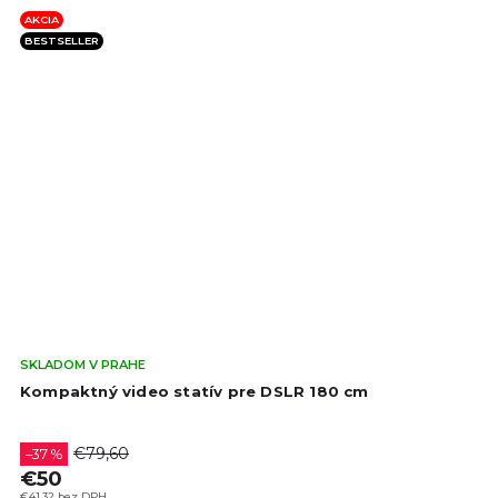
AKCIA
BESTSELLER
Pri
SKLADOM V PRAHE
hod
Kompaktný video statív pre DSLR 180 cm
pro
je
4,6
€79,60
–37 %
z
€50
5
€41,32 bez DPH