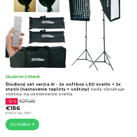
Pri
SKLADOM V PRAHE
hod
Štúdiový set verzia III - 2x softbox LED svetlo + 2x
pro
statív (nastavenie teploty + voštiny)
Sada obsahuje
voštiny na usmernenie svetla
je
5,0
€211,60
–12 %
z
€186
5
€153,72 bez DPH
hvie
Do košíka