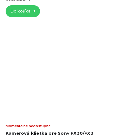
hvie
Do košíka
Pri
Momentálne nedostupné
hod
Kamerová klietka pre Sony FX30/FX3
pro