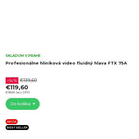
Pri
SKLADOM V PRAHE
hod
Profesionálne hliníková video fluidný hlava FTX 75A
pro
je
4,6
€139,60
–14 %
z
€119,60
5
€98,84 bez DPH
hvie
Do košíka
AKCIA
BESTSELLER