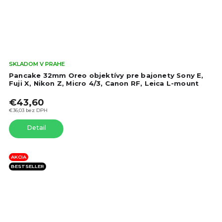
Pri
SKLADOM V PRAHE
hod
Pancake 32mm Oreo objektívy pre bajonety Sony E,
pro
Fuji X, Nikon Z, Micro 4/3, Canon RF, Leica L-mount
je
€43,60
4,1
z
€36,03 bez DPH
5
Detail
hvie
AKCIA
BESTSELLER