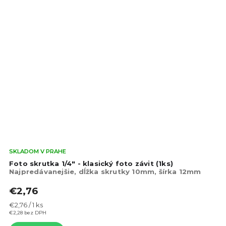
Pri
SKLADOM V PRAHE
hod
Foto skrutka 1/4" - klasický foto závit (1ks)
pro
Najpredávanejšie, dĺžka skrutky 10mm, šírka 12mm
je
€2,76
4,7
z
Jednotková
€2,76 / 1 ks
5
cena:
€2,28 bez DPH
hvie