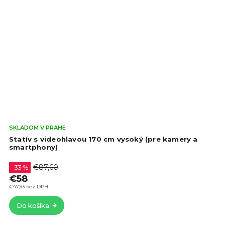
Pri
SKLADOM V PRAHE
hod
Statív s videohlavou 170 cm vysoký (pre kamery a
pro
smartphony)
je
4,4
€87,60
–33 %
z
€58
5
€47,93 bez DPH
hvie
Do košíka