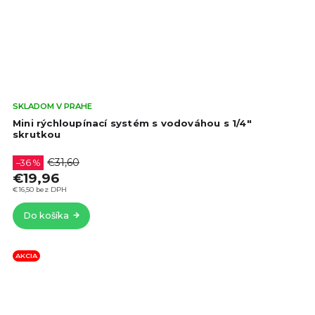
Pri
SKLADOM V PRAHE
hod
Mini rýchloupínací systém s vodováhou s 1/4"
pro
skrutkou
je
5,0
€31,60
–36 %
z
€19,96
5
€16,50 bez DPH
hvie
Do košíka
AKCIA