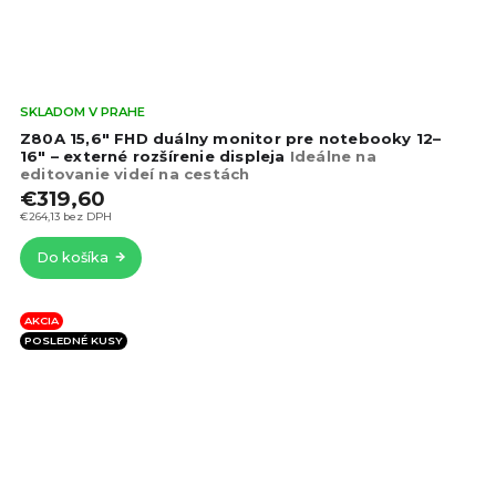
Pri
SKLADOM V PRAHE
hod
Z80A 15,6" FHD duálny monitor pre notebooky 12–
pro
16" – externé rozšírenie displeja
Ideálne na
editovanie videí na cestách
je
€319,60
4,9
z
€264,13 bez DPH
5
Do košíka
hvie
AKCIA
POSLEDNÉ KUSY