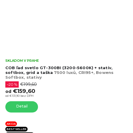
Pri
SKLADOM V PRAHE
hod
COB ľad svetlo GT-300BI (3200-5600K) + statív,
pro
softbox, grid a taška
7500 luxů, CRI95+, Bowens
Softbox, stativy
je
4,5
€199,60
–20 %
z
€159,60
od
5
od €131,90 bez DPH
hvie
Detail
AKCIA
BESTSELLER