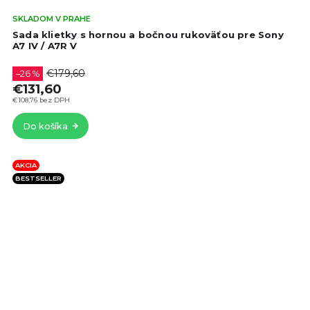
Pri
SKLADOM V PRAHE
hod
Sada klietky s hornou a bočnou rukoväťou pre Sony
pro
A7 IV / A7R V
je
5,0
€179,60
–26 %
z
€131,60
5
€108,76 bez DPH
hvie
Do košíka
AKCIA
BESTSELLER