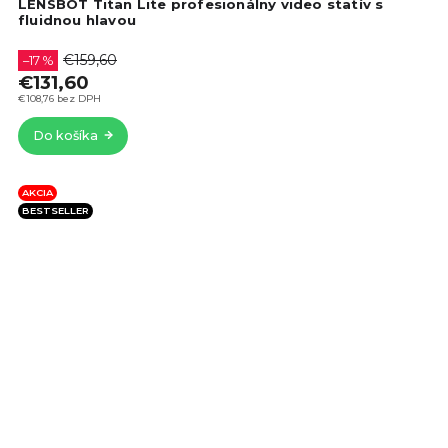
hod
LENSBOT Titan Lite profesionálny video statív s
pro
fluidnou hlavou
je
4,7
€159,60
–17 %
z
€131,60
5
€108,76 bez DPH
hvie
Do košíka
AKCIA
BESTSELLER