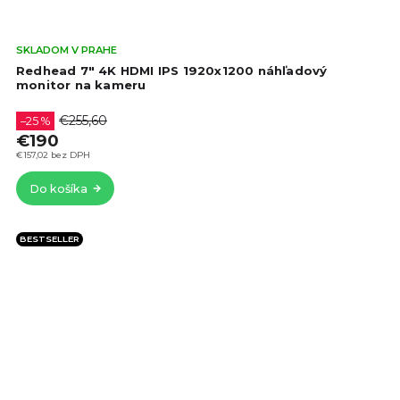
Pri
SKLADOM V PRAHE
hod
Redhead 7" 4K HDMI IPS 1920x1200 náhľadový
pro
monitor na kameru
je
4,9
€255,60
–25 %
z
€190
5
€157,02 bez DPH
hvie
Do košíka
BESTSELLER