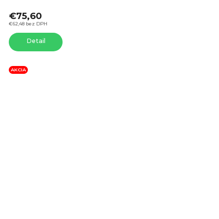
je
€75,60
5,0
z
€62,48 bez DPH
5
Detail
hvie
AKCIA