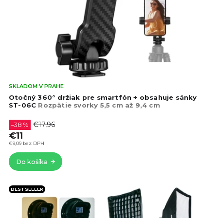
o
o
d
d
u
u
k
k
t
t
o
o
v
v
Pri
SKLADOM V PRAHE
hod
Otočný 360° držiak pre smartfón + obsahuje sánky
pro
ST-06C
Rozpätie svorky 5,5 cm až 9,4 cm
je
4,5
€17,96
–38 %
z
€11
5
€9,09 bez DPH
hvie
Do košíka
BESTSELLER