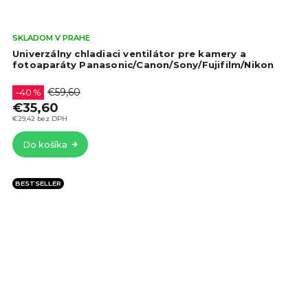
Pri
SKLADOM V PRAHE
hod
Univerzálny chladiaci ventilátor pre kamery a
pro
fotoaparáty Panasonic/Canon/Sony/Fujifilm/Nikon
je
5,0
€59,60
–40 %
z
€35,60
5
€29,42 bez DPH
hvie
Do košíka
BESTSELLER