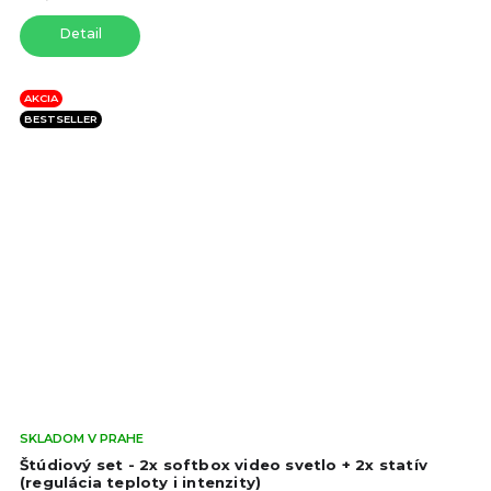
hvie
Detail
AKCIA
BESTSELLER
Pri
SKLADOM V PRAHE
hod
Štúdiový set - 2x softbox video svetlo + 2x statív
pro
(regulácia teploty i intenzity)