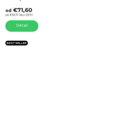
je
€71,60
4,2
od
z
od €59,17 bez DPH
5
Detail
hvie
BESTSELLER