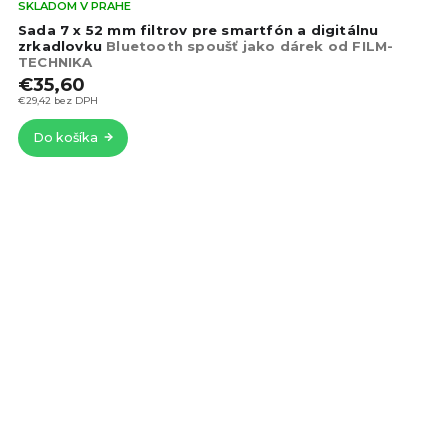
Pri
SKLADOM V PRAHE
hod
Sada 7 x 52 mm filtrov pre smartfón a digitálnu
pro
zrkadlovku
Bluetooth spoušť jako dárek od FILM-
TECHNIKA
je
€35,60
4,3
z
€29,42 bez DPH
5
Do košíka
hvie