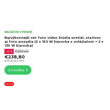
Pri
SKLADOM V PRAHE
hod
Najvýkonnejší set foto video štúdia svetiel, statívov
pro
aj foto pozadia (2 x 150 W žiarovka s ovládačom + 2 x
135 W žiarovka)
je
4,5
€259,60
–8 %
z
€238,80
5
€197,36 bez DPH
hvie
Do košíka
AKCIA