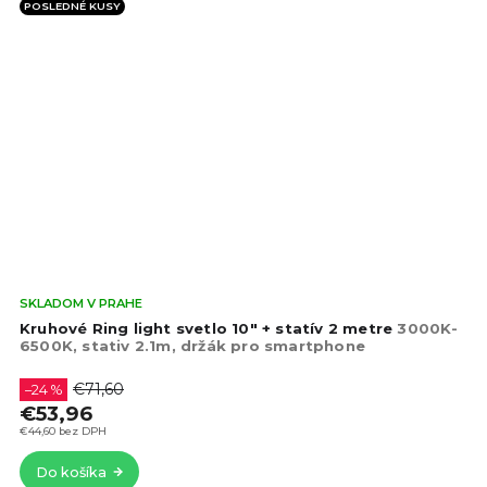
POSLEDNÉ KUSY
Pri
SKLADOM V PRAHE
hod
Kruhové Ring light svetlo 10" + statív 2 metre
3000K-
pro
6500K, stativ 2.1m, držák pro smartphone
je
4,4
€71,60
–24 %
z
€53,96
5
€44,60 bez DPH
hvie
Do košíka