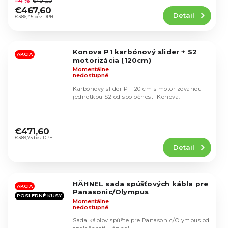
–4 %
€491,60
produktu
€467,60
Detail
je
€386,45 bez DPH
4,6
z
5
Konova P1 karbónový slider + S2
hviezdičiek.
AKCIA
motorizácia (120cm)
Momentálne
nedostupné
Karbónový slider P1 120 cm s motorizovanou
jednotkou S2 od spoločnosti Konova.
Priemerné
hodnotenie
€471,60
produktu
€389,75 bez DPH
Detail
je
4,8
z
5
HÄHNEL sada spúšťových kábla pre
hviezdičiek.
AKCIA
Panasonic/Olympus
POSLEDNÉ KUSY
Momentálne
nedostupné
Sada káblov spúšte pre Panasonic/Olympus od