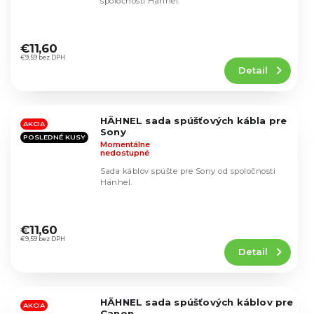
spoločnosti Hänhel.
Priemerné
hodnotenie
€11,60
produktu
€9,59 bez DPH
Detail
je
4,8
z
5
HÄHNEL sada spúšťových kábla pre
hviezdičiek.
AKCIA
Sony
POSLEDNÉ KUSY
Momentálne
nedostupné
Sada káblov spúšte pre Sony od spoločnosti
Hänhel.
Priemerné
hodnotenie
€11,60
produktu
€9,59 bez DPH
Detail
je
4,5
z
5
HÄHNEL sada spúšťových káblov pre
hviezdičiek.
AKCIA
Canon