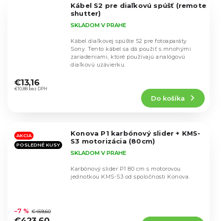
Kábel S2 pre diaľkovú spúšť (remote
hviezdičiek.
shutter)
SKLADOM V PRAHE
Kábel diaľkovej spúšte S2 pre fotoaparáty
Sony. Tento kábel sa dá použiť s mnohými
zariadeniami, ktoré používajú analógovú
diaľkovú uzávierku.
Priemerné
hodnotenie
€13,16
produktu
€10,88 bez DPH
Do košíka
je
5,0
z
5
Konova P1 karbónový slider + KMS-
hviezdičiek.
AKCIA
S3 motorizácia (80cm)
POSLEDNÉ KUSY
SKLADOM V PRAHE
Karbónový slider P1 80 cm s motorovou
jednotkou KMS-S3 od spoločnosti Konova.
Priemerné
hodnotenie
–7 %
€459,60
produktu
€423,60