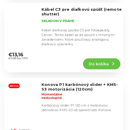
z
5
Kábel C3 pre diaľkovú spúšť (remote
hviezdičiek.
shutter)
SKLADOM V PRAHE
Kábel diaľkovej spúšte C3 pre fotoaparáty
Canon. Tento kábel sa dá použiť s mnohými
zariadeniami, ktoré používajú analógovú
diaľkovú uzávierku.
Priemerné
hodnotenie
€13,16
produktu
€10,88 bez DPH
Do košíka
je
5,0
z
5
Konova P1 karbónový slider + KMS-
hviezdičiek.
AKCIA
S3 motorizácia (120cm)
Momentálne
nedostupné
Karbónový slider P1 120 cm s motorovou
jednotkou KMS-S3 od spoločnosti Konova.
Priemerné
hodnotenie