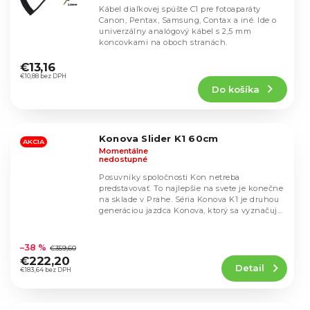
Kábel diaľkovej spúšte C1 pre fotoaparáty
Canon, Pentax, Samsung, Contax a iné. Ide o
univerzálny analógový kábel s 2,5 mm
koncovkami na oboch stranách.
Priemerné
hodnotenie
€13,16
produktu
€10,88 bez DPH
Do košíka
je
5,0
z
5
Konova Slider K1 60cm
hviezdičiek.
AKCIA
Momentálne
nedostupné
Posuvníky spoločnosti Kon netreba
predstavovať. To najlepšie na svete je konečne
na sklade v Prahe. Séria Konova K1 je druhou
generáciou jazdca Konova, ktorý sa vyznačuje
tromi...
Priemerné
hodnotenie
–38 %
€359,60
produktu
€222,20
Detail
je
€183,64 bez DPH
5,0
z
5