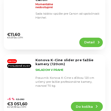
Momentálne
nedostupné
Sada káblov spúšte pre Canon od spoločnosti
Hänhel.
Priemerné
hodnotenie
€11,60
produktu
€9,59 bez DPH
Detail
je
5,0
z
5
Konova K-Cine slider pre ťažšie
hviezdičiek.
AKCIA
kamery (120cm)
POSLEDNÉ KUSY
SKLADOM V PRAHE
Posuvník Konova K-Cine s dĺžkou 120 cm
určený pre ťažšie profesionálne kamery,
nosnosť 70 kg.
Priemerné
hodnotenie
–6 %
€3 280
produktu
€3 051,60
Do košíka
je
€2 521,98 bez DPH