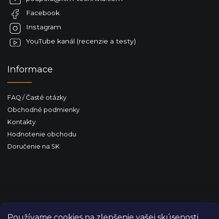
y
t
v
Facebook
i
ý
e
Instagram
p
i
YouTube kanál (recenzie a testy)
s
u
Informace
FAQ / Časté otázky
Obchodné podmienky
Kontakty
Hodnotenie obchodu
Doručenie na SK
Používame cookies na zlepšenie vašej skúsenosti,