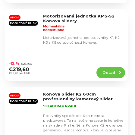
5,0
z
5
Motorizovaná jednotka KMS-S2
hviezdičiek.
AKCIA
Konova slidery
POSLEDNÉ KUSY
Momentálne
nedostupné
Motorizovaná jednotka pre posuvníky K1, K2,
K3 a K5 od spoločnosti Konova.
Priemerné
hodnotenie
–12 %
€251,60
produktu
€219,60
Detail
je
€181,49 bez DPH
4,9
z
5
Konova Slider K2 60cm
hviezdičiek.
AKCIA
profesionálny kamerový slider
POSLEDNÉ KUSY
SKLADOM V PRAHE
Posuvníky spoločnosti Kon netreba
predstavovať. To najlepšie na svete je konečne
na sklade v Prahe. Séria Konova K2 je druhou
generáciou jazdca Konova, ktorý je vybavený
Priemerné