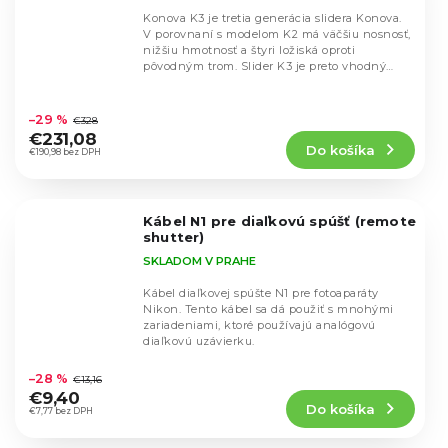
Konova K3 je tretia generácia slidera Konova.
V porovnaní s modelom K2 má väčšiu nosnosť,
nižšiu hmotnosť a štyri ložiská oproti
pôvodným trom. Slider K3 je preto vhodný
pre...
Priemerné
hodnotenie
–29 %
€328
produktu
€231,08
Do košíka
je
€190,98 bez DPH
5,0
z
5
Kábel N1 pre diaľkovú spúšť (remote
hviezdičiek.
shutter)
SKLADOM V PRAHE
Kábel diaľkovej spúšte N1 pre fotoaparáty
Nikon. Tento kábel sa dá použiť s mnohými
zariadeniami, ktoré používajú analógovú
diaľkovú uzávierku.
Priemerné
hodnotenie
–28 %
€13,16
produktu
€9,40
Do košíka
je
€7,77 bez DPH
5,0