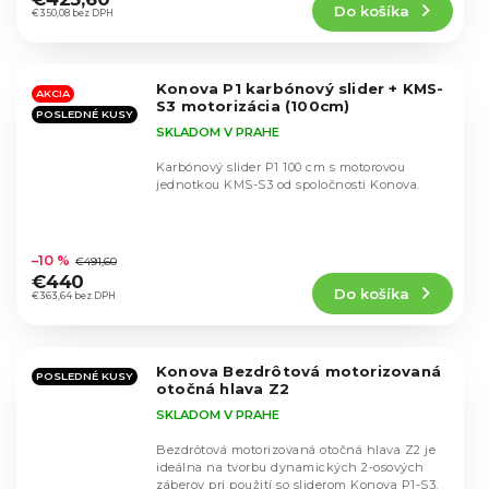
Do košíka
je
€350,08 bez DPH
4,8
z
5
Konova P1 karbónový slider + KMS-
hviezdičiek.
AKCIA
S3 motorizácia (100cm)
POSLEDNÉ KUSY
SKLADOM V PRAHE
Karbónový slider P1 100 cm s motorovou
jednotkou KMS-S3 od spoločnosti Konova.
Priemerné
hodnotenie
–10 %
€491,60
produktu
€440
Do košíka
je
€363,64 bez DPH
4,9
z
5
Konova Bezdrôtová motorizovaná
hviezdičiek.
POSLEDNÉ KUSY
otočná hlava Z2
SKLADOM V PRAHE
Bezdrôtová motorizovaná otočná hlava Z2 je
ideálna na tvorbu dynamických 2-osových
záberov pri použití so sliderom Konova P1-S3.