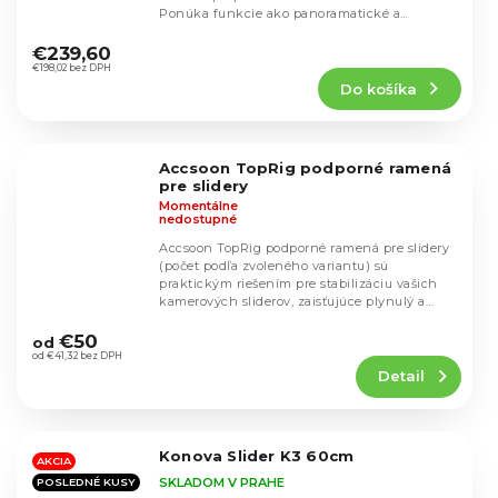
Ponúka funkcie ako panoramatické a
Priemerné
paralaxné...
hodnotenie
€239,60
produktu
€198,02 bez DPH
Do košíka
je
5,0
z
5
Accsoon TopRig podporné ramená
hviezdičiek.
pre slidery
Momentálne
nedostupné
Accsoon TopRig podporné ramená pre slidery
(počet podľa zvoleného variantu) sú
praktickým riešením pre stabilizáciu vašich
kamerových sliderov, zaisťujúce plynulý a
Priemerné
stabilný...
hodnotenie
€50
od
produktu
od €41,32 bez DPH
Detail
je
5,0
z
5
Konova Slider K3 60cm
hviezdičiek.
AKCIA
SKLADOM V PRAHE
POSLEDNÉ KUSY