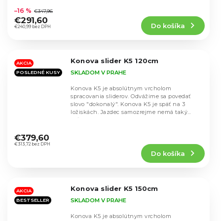
tromi...
hodnotenie
–16 %
€347,96
produktu
€291,60
Do košíka
je
€240,99 bez DPH
4,6
z
5
Konova slider K5 120cm
hviezdičiek.
AKCIA
SKLADOM V PRAHE
POSLEDNÉ KUSY
Konova K5 je absolútnym vrcholom
spracovania sliderov. Odvážime sa povedať
slovo "dokonalý". Konova K5 je späť na 3
ložiskách. Jazdec samozrejme nemá taký
voľný priestor ako v...
Priemerné
hodnotenie
€379,60
produktu
€313,72 bez DPH
Do košíka
je
4,7
z
5
Konova slider K5 150cm
hviezdičiek.
AKCIA
SKLADOM V PRAHE
BESTSELLER
Konova K5 je absolútnym vrcholom