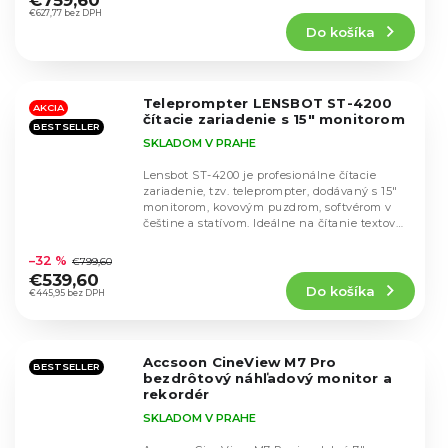
€759,60
produktu
€627,77 bez DPH
Do košíka
je
5,0
z
5
Teleprompter LENSBOT ST-4200
hviezdičiek.
AKCIA
čítacie zariadenie s 15" monitorom
BESTSELLER
SKLADOM V PRAHE
Lensbot ST-4200 je profesionálne čítacie
zariadenie, tzv. teleprompter, dodávaný s 15"
monitorom, kovovým puzdrom, softvérom v
češtine a statívom. Ideálne na čítanie textov
Priemerné
bez...
hodnotenie
–32 %
€799,60
produktu
€539,60
Do košíka
je
€445,95 bez DPH
4,6
z
5
Accsoon CineView M7 Pro
hviezdičiek.
BESTSELLER
bezdrôtový náhľadový monitor a
rekordér
SKLADOM V PRAHE