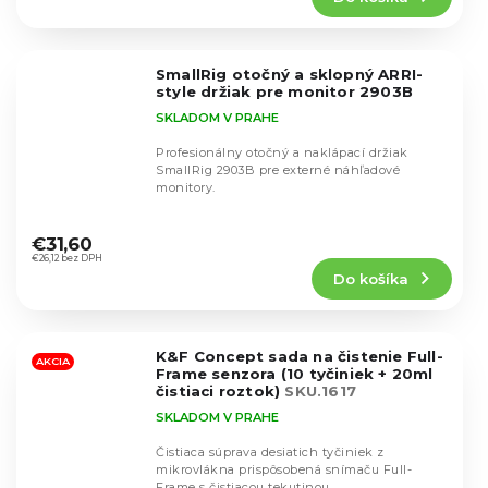
5,0
z
5
SmallRig otočný a sklopný ARRI-
hviezdičiek.
style držiak pre monitor 2903B
SKLADOM V PRAHE
Profesionálny otočný a naklápací držiak
SmallRig 2903B pre externé náhľadové
monitory.
Priemerné
hodnotenie
€31,60
produktu
€26,12 bez DPH
Do košíka
je
5,0
z
5
K&F Concept sada na čistenie Full-
hviezdičiek.
AKCIA
Frame senzora (10 tyčiniek + 20ml
čistiaci roztok)
SKU.1617
SKLADOM V PRAHE
Čistiaca súprava desiatich tyčiniek z
mikrovlákna prispôsobená snímaču Full-
Frame s čistiacou tekutinou.