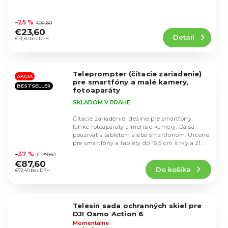
Priemerné
hodnotenie
–25 %
€31,60
produktu
€23,60
Detail
je
€19,50 bez DPH
5,0
z
5
Teleprompter (čítacie zariadenie)
hviezdičiek.
AKCIA
pre smartfóny a malé kamery,
BESTSELLER
fotoaparáty
SKLADOM V PRAHE
Čítacie zariadenie ideálne pre smartfóny,
ľahké fotoaparáty a menšie kamery. Dá sa
používať s tabletom alebo smartfónom. Určené
Priemerné
pre smartfóny a tablety do 16,5 cm šírky a 21
hodnotenie
cm...
–37 %
€139,60
produktu
€87,60
Do košíka
je
€72,40 bez DPH
4,4
z
5
Telesin sada ochranných skiel pre
hviezdičiek.
DJI Osmo Action 6
Momentálne