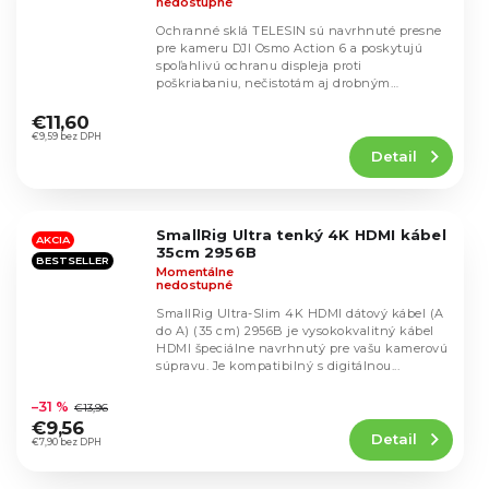
nedostupné
Ochranné sklá TELESIN sú navrhnuté presne
pre kameru DJI Osmo Action 6 a poskytujú
spoľahlivú ochranu displeja proti
poškriabaniu, nečistotám aj drobným
Priemerné
nárazom. Tvrdené sklo z...
hodnotenie
€11,60
produktu
€9,59 bez DPH
Detail
je
5,0
z
5
SmallRig Ultra tenký 4K HDMI kábel
hviezdičiek.
AKCIA
35cm 2956B
BESTSELLER
Momentálne
nedostupné
SmallRig Ultra-Slim 4K HDMI dátový kábel (A
do A) (35 cm) 2956B je vysokokvalitný kábel
HDMI špeciálne navrhnutý pre vašu kamerovú
súpravu. Je kompatibilný s digitálnou...
Priemerné
hodnotenie
–31 %
€13,96
produktu
€9,56
Detail
je
€7,90 bez DPH
5,0
z