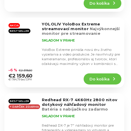
Do košíka
je
5,0
z
5
YOLOLIV YoloBox Extreme
hviezdičiek.
AKCIA
streamovací monitor
Najvýkonnejší
BESTSELLER
monitor pre streamovanie
SKLADOM V PRAHE
YoloBox Extreme prináša novú éru živého
vysielania a video produkcie. Je navrhnutý pre
kameramanov, profesionálov aj tvorcov, ktorí
Priemerné
očakávajú maximálny výkon v kombinácii s...
hodnotenie
–6 %
€2 319,60
produktu
€2 159,60
Do košíka
je
€1 784,79 bez DPH
4,8
z
5
Redhead RX-7 4K60Hz 2800 nitov
hviezdičiek.
BESTSELLER
dotykový náhľadový monitor
+ DARČEK ZDARMA
Batéria s nabíjačkou zadarmo
SKLADOM V PRAHE
Redhead DX-7 je 7" náhľadový monitor pre
fotoaparáty a videokamery so vstupom a