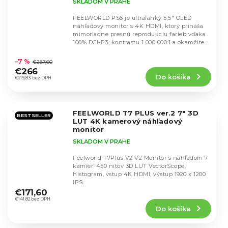
SKLADOM V PRAHE
FEELWORLD PS6 je ultraľahký 5,5" OLED
náhľadový monitor s 4K HDMI, ktorý prináša
mimoriadne presnú reprodukciu farieb vďaka
100% DCI-P3, kontrastu 1 000 000:1 a okamžitej
Priemerné
odozve...
hodnotenie
–7 %
€287,60
produktu
€266
Do košíka
je
€219,83 bez DPH
5,0
z
5
FEELWORLD T7 PLUS ver.2 7" 3D
hviezdičiek.
BESTSELLER
LUT 4K kamerový náhľadový
monitor
SKLADOM V PRAHE
Feelworld T7Plus V2 V2 Monitor s náhľadom 7
kamier"450 nitov 3D LUT VectorScope,
histogram, vstup 4K HDMI, výstup 1920 x 1200
Priemerné
IPS.
hodnotenie
€171,60
produktu
€141,82 bez DPH
Do košíka
je
4,8