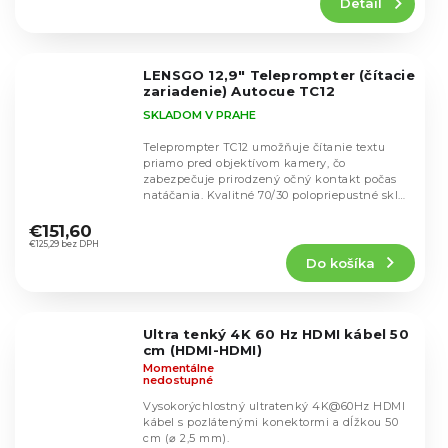
Detail
je
4,7
z
5
LENSGO 12,9" Teleprompter (čítacie
hviezdičiek.
zariadenie) Autocue TC12
SKLADOM V PRAHE
Teleprompter TC12 umožňuje čítanie textu
priamo pred objektívom kamery, čo
zabezpečuje prirodzený očný kontakt počas
natáčania. Kvalitné 70/30 polopriepustné sklo
Priemerné
poskytuje...
hodnotenie
€151,60
produktu
€125,29 bez DPH
Do košíka
je
4,5
z
5
Ultra tenký 4K 60 Hz HDMI kábel 50
hviezdičiek.
cm (HDMI-HDMI)
Momentálne
nedostupné
Vysokorýchlostný ultratenký 4K@60Hz HDMI
kábel s pozlátenými konektormi a dĺžkou 50
cm (⌀ 2,5 mm).