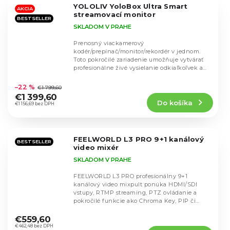
5
YOLOLIV YoloBox Ultra Smart
hviezdičiek.
AKCIA
streamovací monitor
BESTSELLER
SKLADOM V PRAHE
Prenosný viackamerový
kodér/prepínač/monitor/rekordér v jednom.
Toto pokročilé zariadenie umožňuje vytvárať
profesionálne živé vysielanie odkiaľkoľvek a
Priemerné
ponúka ešte širšiu škálu...
hodnotenie
–22 %
€1 799,60
produktu
€1 399,60
Do košíka
je
€1 156,69 bez DPH
5,0
z
5
FEELWORLD L3 PRO 9+1 kanálový
hviezdičiek.
BESTSELLER
video mixér
SKLADOM V PRAHE
FEELWORLD L3 PRO profesionálny 9+1
kanálový video mixpult ponúka HDMI/SDI
vstupy, RTMP streaming, PTZ ovládanie a
pokročilé funkcie ako Chroma Key, PIP či
Priemerné
záznam. Výkonné...
hodnotenie
€559,60
produktu
€462,48 bez DPH