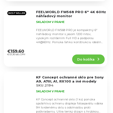
z
5
FEELWORLD FW568 PRO 6" 4K 60Hz
hviezdičiek.
BESTSELLER
náhľadový monitor
SKLADOM V PRAHE
FEELWORLD FW568 PRO je kompaktný 6"
náhľadový monitor s jasom 1200 nitov,
vysokým rozlíšením Full HD a podporou
4K@60Hz. Ponúka ľahkú konštrukciu ideálnu
Priemerné
pre gimbal, intuitívne...
hodnotenie
€159,60
produktu
€131,90 bez DPH
Do košíka
je
4,8
z
5
KF Concept ochranné sklo pre Sony
hviezdičiek.
A9, A7III, A1, RX100 a iné modely
SKU.2194
SKLADOM V PRAHE
KF Concept ochranné sklo (1 ks) ponúka
spoľahlivú ochranu displeja fotoaparátu vďaka
9H tvrdenému sklu s odolnosťou proti
Priemerné
poškriabaniu. Ultra tenký dizajn s hrúbkou