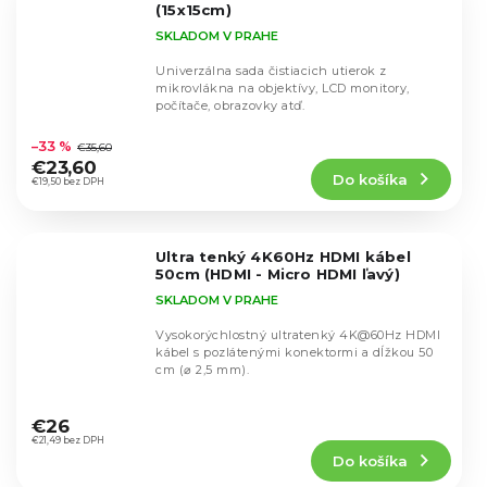
(15x15cm)
SKLADOM V PRAHE
Univerzálna sada čistiacich utierok z
mikrovlákna na objektívy, LCD monitory,
počítače, obrazovky atď.
Priemerné
hodnotenie
–33 %
€35,60
produktu
€23,60
Do košíka
je
€19,50 bez DPH
4,6
z
5
Ultra tenký 4K60Hz HDMI kábel
hviezdičiek.
50cm (HDMI - Micro HDMI ľavý)
SKLADOM V PRAHE
Vysokorýchlostný ultratenký 4K@60Hz HDMI
kábel s pozlátenými konektormi a dĺžkou 50
cm (⌀ 2,5 mm).
Priemerné
hodnotenie
€26
produktu
€21,49 bez DPH
Do košíka
je
4,6