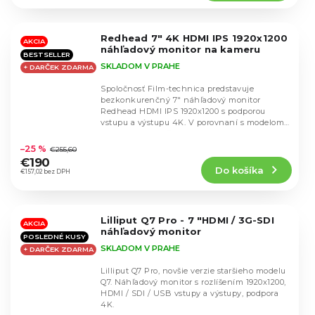
4,8
z
5
Redhead 7" 4K HDMI IPS 1920x1200
hviezdičiek.
AKCIA
náhľadový monitor na kameru
BESTSELLER
SKLADOM V PRAHE
+ DARČEK ZDARMA
Spoločnosť Film-technica predstavuje
bezkonkurenčný 7" náhľadový monitor
Redhead HDMI IPS 1920x1200 s podporou
vstupu a výstupu 4K. V porovnaní s modelom
Priemerné
Lilliput má o niečo...
hodnotenie
–25 %
€255,60
produktu
€190
Do košíka
je
€157,02 bez DPH
4,9
z
5
Lilliput Q7 Pro - 7 "HDMI / 3G-SDI
hviezdičiek.
AKCIA
náhľadový monitor
POSLEDNÉ KUSY
SKLADOM V PRAHE
+ DARČEK ZDARMA
Lilliput Q7 Pro, novšie verzie staršieho modelu
Q7. Náhľadový monitor s rozlíšením 1920x1200,
HDMI / SDI / USB vstupy a výstupy, podpora
4K.
Priemerné