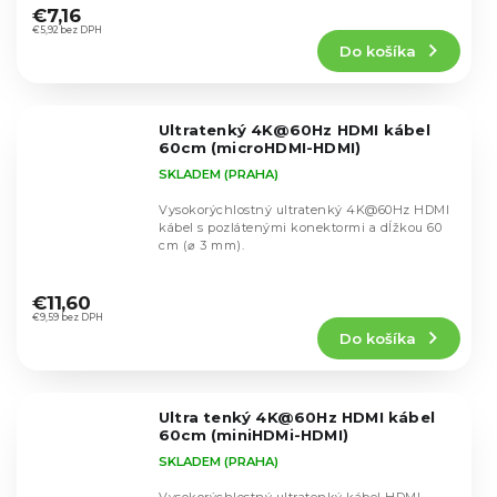
hodnotenie
0,33 mm...
€7,16
produktu
€5,92 bez DPH
Do košíka
je
4,8
z
5
Ultratenký 4K@60Hz HDMI kábel
hviezdičiek.
60cm (microHDMI-HDMI)
SKLADEM (PRAHA)
Vysokorýchlostný ultratenký 4K@60Hz HDMI
kábel s pozlátenými konektormi a dĺžkou 60
cm (⌀ 3 mm).
Priemerné
hodnotenie
€11,60
produktu
€9,59 bez DPH
Do košíka
je
4,5
z
5
Ultra tenký 4K@60Hz HDMI kábel
hviezdičiek.
60cm (miniHDMi-HDMI)
SKLADEM (PRAHA)