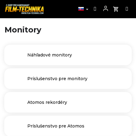
B
Monitory
Prejsť
na
o
obsah
č
n
ý
Náhľadové monitory
p
a
n
Príslušenstvo pre monitory
e
l
Atomos rekordéry
Príslušenstvo pre Atomos