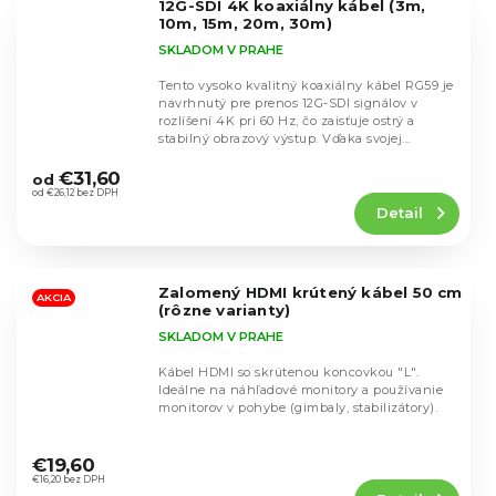
12G-SDI 4K koaxiálny kábel (3m,
hviezdičiek.
10m, 15m, 20m, 30m)
SKLADOM V PRAHE
Tento vysoko kvalitný koaxiálny kábel RG59 je
navrhnutý pre prenos 12G-SDI signálov v
rozlíšení 4K pri 60 Hz, čo zaisťuje ostrý a
stabilný obrazový výstup. Vďaka svojej...
Priemerné
hodnotenie
€31,60
od
produktu
od €26,12 bez DPH
Detail
je
4,8
z
5
Zalomený HDMI krútený kábel 50 cm
hviezdičiek.
AKCIA
(rôzne varianty)
SKLADOM V PRAHE
Kábel HDMI so skrútenou koncovkou "L".
Ideálne na náhľadové monitory a používanie
monitorov v pohybe (gimbaly, stabilizátory).
Priemerné
hodnotenie
€19,60
produktu
€16,20 bez DPH