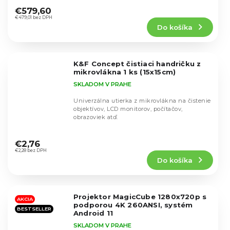
hodnotenie
€579,60
produktu
€479,01 bez DPH
Do košíka
je
4,9
z
5
K&F Concept čistiaci handričku z
hviezdičiek.
mikrovlákna 1 ks (15x15cm)
SKLADOM V PRAHE
Univerzálna utierka z mikrovlákna na čistenie
objektívov, LCD monitorov, počítačov,
obrazoviek atď.
Priemerné
hodnotenie
€2,76
produktu
€2,28 bez DPH
Do košíka
je
5,0
z
5
Projektor MagicCube 1280x720p s
hviezdičiek.
AKCIA
podporou 4K 260ANSI, systém
BESTSELLER
Android 11
SKLADOM V PRAHE