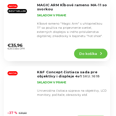
5
MAGIC ARM Kĺbové rameno MA-11 so
hviezdičiek.
AKCIA
svorkou
BESTSELLER
SKLADOM V PRAHE
Kĺbové rameno "Magic Arm" s uhlopriečkou
11" sa používa na pripevnenie svetiel,
externých displejov a iného príslušenstva
digitálnej zrkadlovky k bajonetu "hot shoe".
Priemerné
hodnotenie
€35,96
produktu
€29,72 bez DPH
Do košíka
je
4,7
z
5
K&F Concept čistiaca sada pre
hviezdičiek.
AKCIA
objektívy i displeje 4v1
SKU.1618
SKLADOM V PRAHE
Univerzálna čistiaca súprava na objektívy, LCD
monitory, počítače, obrazovky atď.
Priemerné
hodnotenie
–37 %
€31,60