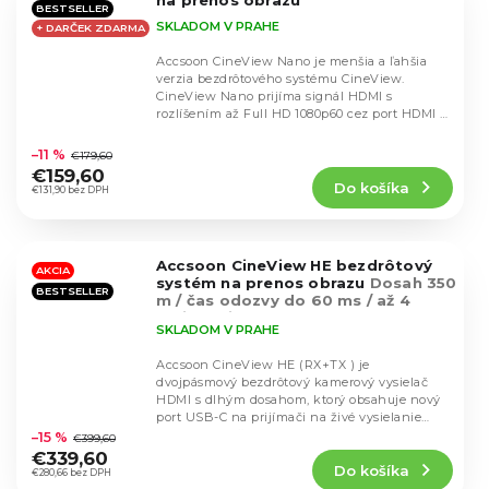
na prenos obrazu
BESTSELLER
SKLADOM V PRAHE
+ DARČEK ZDARMA
Accsoon CineView Nano je menšia a ľahšia
verzia bezdrôtového systému CineView.
CineView Nano prijíma signál HDMI s
rozlíšením až Full HD 1080p60 cez port HDMI a
Priemerné
bezdrôtovo...
hodnotenie
–11 %
€179,60
produktu
€159,60
Do košíka
je
€131,90 bez DPH
4,5
z
5
Accsoon CineView HE bezdrôtový
hviezdičiek.
AKCIA
systém na prenos obrazu
Dosah 350
BESTSELLER
m / čas odozvy do 60 ms / až 4
zariadenia
SKLADOM V PRAHE
Accsoon CineView HE (RX+TX ) je
dvojpásmový bezdrôtový kamerový vysielač
HDMI s dlhým dosahom, ktorý obsahuje nový
Priemerné
port USB-C na prijímači na živé vysielanie
hodnotenie
(UVC). Prenáša HD...
–15 %
€399,60
produktu
€339,60
Do košíka
je
€280,66 bez DPH