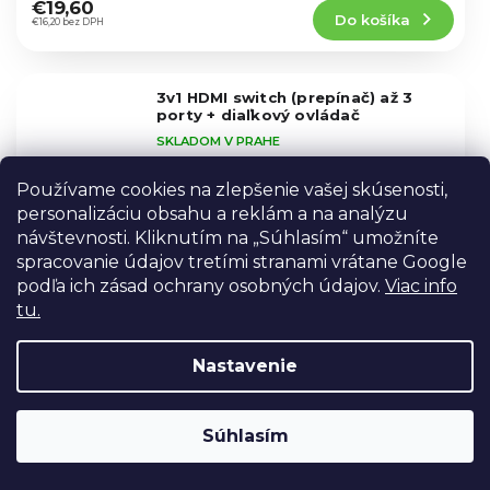
produktu
€19,60
Do košíka
je
€16,20 bez DPH
4,8
z
5
3v1 HDMI switch (prepínač) až 3
hviezdičiek.
porty + diaľkový ovládač
SKLADOM V PRAHE
Prepínač HDMI, ktorý umožňuje vybrať
Používame cookies na zlepšenie vašej skúsenosti,
vhodný zdroj signálu HDMI. Ideálny na
personalizáciu obsahu a reklám a na analýzu
pripojenie vstupov HDMI v učebniach, strižni
alebo doma.
návštevnosti. Kliknutím na „Súhlasím“ umožníte
Priemerné
spracovanie údajov tretími stranami vrátane Google
hodnotenie
€15,60
produktu
podľa ich zásad ochrany osobných údajov.
Viac info
€12,89 bez DPH
Do košíka
je
tu.
4,4
z
Nastavenie
5
Gumový hľadáčik pre 3,2" obrazovky
hviezdičiek.
AKCIA
SKLADOM V PRAHE
BESTSELLER
Súhlasím
Hľadáčik pre 3,2" obrazovky LCD poskytuje
jasný, zväčšený pohľad na displej aj pri
jasnom svetle. Vďaka 3,2-násobnému