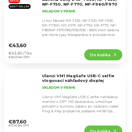
hviezdičiek.
AKCIA
NP-F750, NP-F770, NP-F960/F970
BESTSELLER
SKLADOM V PRAHE
Li-Ion Newell NP-F330, NP-F530, NP-F550,
NP-F730H, NP-F570, NP-F750, NP-F770, NP-
F960NP-F970/960/950/930 - 8600 mAh batéria
pre rôzne typy fotoaparátov a príslušenstva.
Priemerné
hodnotenie
€43,60
produktu
Jednotková
€43,60 / 1 ks
Do košíka
je
cena:
€36,03 bez DPH
4,6
z
5
Ulanzi VM1 MagSafe USB-C selfie
hviezdičiek.
vlogovací náhľadový displej
SKLADOM V PRAHE
Ulanzi VM1 MagSafe USB-C selfie náhľadový
monitor s 3,97″ HD obrazovkou umožňuje
pohodlnú kontrolu záberu pri natáčaní videa.
Plug & Play pripojenie, podpora 4K/60 fps,...
Priemerné
hodnotenie
€87,60
produktu
€72,40 bez DPH
Do košíka
je