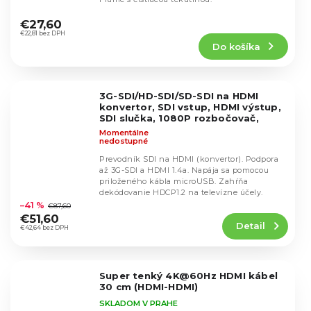
Priemerné
hodnotenie
€27,60
produktu
€22,81 bez DPH
Do košíka
je
4,6
z
5
3G-SDI/HD-SDI/SD-SDI na HDMI
hviezdičiek.
konvertor, SDI vstup, HDMI výstup,
SDI slučka, 1080P rozbočovač,
podpora HDCP 1.3 pre televízne
Momentálne
kamery
nedostupné
Prevodník SDI na HDMI (konvertor). Podpora
až 3G-SDI a HDMI 1.4a. Napája sa pomocou
priloženého kábla microUSB. Zahŕňa
Priemerné
dekódovanie HDCP1.2 na televízne účely.
hodnotenie
–41 %
€87,60
produktu
€51,60
Detail
je
€42,64 bez DPH
4,8
z
5
Super tenký 4K@60Hz HDMI kábel
hviezdičiek.
30 cm (HDMI-HDMI)
SKLADOM V PRAHE