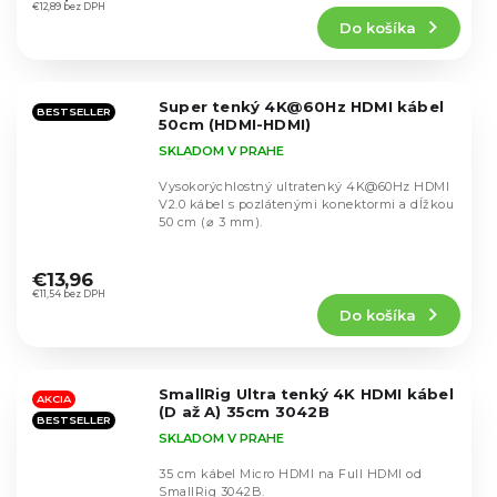
produktu
€12,89 bez DPH
Do košíka
je
5,0
z
5
Super tenký 4K@60Hz HDMI kábel
hviezdičiek.
BESTSELLER
50cm (HDMI-HDMI)
SKLADOM V PRAHE
Vysokorýchlostný ultratenký 4K@60Hz HDMI
V2.0 kábel s pozlátenými konektormi a dĺžkou
50 cm (⌀ 3 mm).
Priemerné
hodnotenie
€13,96
produktu
€11,54 bez DPH
Do košíka
je
4,0
z
5
SmallRig Ultra tenký 4K HDMI kábel
hviezdičiek.
AKCIA
(D až A) 35cm 3042B
BESTSELLER
SKLADOM V PRAHE
35 cm kábel Micro HDMI na Full HDMI od
SmallRig 3042B.