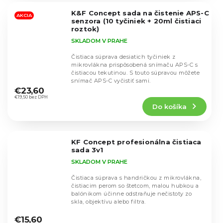
5
K&F Concept sada na čistenie APS-C
hviezdičiek.
AKCIA
senzora (10 tyčiniek + 20ml čistiaci
roztok)
SKLADOM V PRAHE
Čistiaca súprava desiatich tyčiniek z
mikrovlákna prispôsobená snímaču APS-C s
čistiacou tekutinou. S touto súpravou môžete
Priemerné
snímač APS-C vyčistiť sami.
hodnotenie
€23,60
produktu
€19,50 bez DPH
Do košíka
je
4,4
z
5
KF Concept profesionálna čistiaca
hviezdičiek.
sada 3v1
SKLADOM V PRAHE
Čistiaca súprava s handričkou z mikrovlákna,
čistiacim perom so štetcom, malou hubkou a
balónikom účinne odstraňuje nečistoty zo
skla, objektívu alebo filtra.
Priemerné
hodnotenie
€15,60