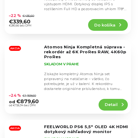
výstupom HDMI. Dotykový displej IPS s
Priemerné
rozlíšením Full HD a pozorovacím uhlom 178°.
hodnotenie
Monitor má...
–22 %
€435,60
produktu
€339,60
Do košíka
je
€280,66 bez DPH
4,7
z
5
Atomos Ninja Kompletná súprava -
hviezdičiek.
AKCIA
rekordér až 6K ProRes RAW, 4K60p
ProRes
SKLADOM V PRAHE
Získajte kompletný Atomos Ninja set
pripravený na natáčanie – všetko, čo
potrebujete, je už v balení. K rekordéru
Priemerné
dostanete originálne príslušenstvo, k tomu
hodnotenie
navyše náš rozšírený...
–24 %
€1 159,60
produktu
€879,60
od
Detail
je
od €726,94 bez DPH
5,0
z
5
FEELWORLD PS6 5,5" OLED 4K HDMI
hviezdičiek.
AKCIA
dotykový náhľadový monitor