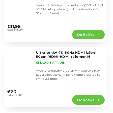
Vysokorýchlostný ultra tenký 4K@60Hz HDMI
V2.0 kábel s pozlátenými konektormi a dĺžkou
30 cm (⌀ 3 mm).
Priemerné
hodnotenie
€11,96
produktu
€9,88 bez DPH
Do košíka
je
5,0
z
5
Ultra tenký 4K 60Hz HDMI kábel
hviezdičiek.
50cm (HDMI-HDMI zalomený)
SKLADOM V PRAHE
Vysokorýchlostný ultratenký 4K@60Hz HDMI
kábel s pozlátenými konektormi a dĺžkou 50
cm (⌀ 2,5 mm).
Priemerné
hodnotenie
€26
produktu
€21,49 bez DPH
Do košíka
je
4,8
z