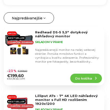
Najpredávanejšie
R
a
Najlacnejšie
d
Redhead DS-5 5,5" dotykový
V
AKCIA
Najdrahšie
náhľadový monitor
e
BESTSELLER
ý
n
Abecedne
SKLADOM V PRAHE
+ DARČEK ZDARMA
p
i
i
Najpredávanejší monitor na našej webovej
e
stránke. Ponúka množstvo funkcií a
s
p
vynikajúcu kvalitu zobrazenia. Profesionálny
p
monitor pre fotoaparáty, bezzrkadlovky
r
Priemerné
r
Redhead DS-5 s...
o
hodnotenie
o
–23 %
€259,60
produktu
d
€199,60
d
Do košíka
je
u
€164,96 bez DPH
u
5,0
k
k
z
t
t
5
o
Lilliput A7s - 7" 4K LED náhľadový
hviezdičiek.
AKCIA
o
monitor s Full HD rozlíšením
v
BESTSELLER
v
1920x1200
+ DARČEK ZDARMA
SKLADOM V PRAHE