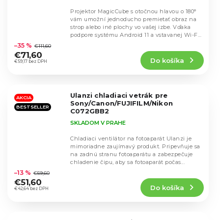
Projektor MagicCube s otočnou hlavou o 180°
vám umožní jednoducho premietať obraz na
strop alebo iné plochy vo vašej izbe. Vďaka
Priemerné
podpore systému Android 11 a vstavanej Wi-Fi
hodnotenie
6...
–35 %
€111,60
produktu
€71,60
Do košíka
je
€59,17 bez DPH
4,7
z
5
Ulanzi chladiaci vetrák pre
hviezdičiek.
AKCIA
Sony/Canon/FUJIFILM/Nikon
BESTSELLER
C072GBB2
SKLADOM V PRAHE
Chladiaci ventilátor na fotoaparát Ulanzi je
mimoriadne zaujímavý produkt. Pripevňuje sa
na zadnú stranu fotoaparátu a zabezpečuje
Priemerné
chladenie čipu, aby sa fotoaparát počas...
hodnotenie
–13 %
€59,60
produktu
€51,60
Do košíka
je
€42,64 bez DPH
4,5
z
5