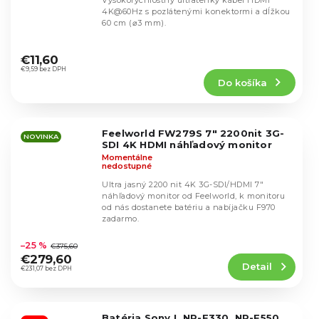
Vysokorýchlostný ultratenký kábel HDMI
4K@60Hz s pozlátenými konektormi a dĺžkou
60 cm (⌀3 mm).
Priemerné
hodnotenie
€11,60
produktu
€9,59 bez DPH
Do košíka
je
5,0
z
5
Feelworld FW279S 7" 2200nit 3G-
hviezdičiek.
NOVINKA
SDI 4K HDMI náhľadový monitor
Momentálne
nedostupné
Ultra jasný 2200 nit 4K 3G-SDI/HDMI 7"
náhľadový monitor od Feelworld, k monitoru
od nás dostanete batériu a nabíjačku F970
zadarmo.
Priemerné
hodnotenie
–25 %
€375,60
produktu
€279,60
Detail
je
€231,07 bez DPH
4,8
z
5
Batéria Sony L NP-F330, NP-F550,