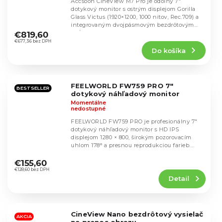
Accsoon CineView M7 Pro je odolný 7″
dotykový monitor s ostrým displejom Gorilla
Glass Victus (1920×1200, 1000 nitov, Rec.709) a
Priemerné
integrovaným dvojpásmovým bezdrôtovým
hodnotenie
TX/RX...
€819,60
produktu
€677,36 bez DPH
Do košíka
je
4,5
z
5
FEELWORLD FW759 PRO 7"
hviezdičiek.
BESTSELLER
dotykový náhľadový monitor
Momentálne
nedostupné
FEELWORLD FW759 PRO je profesionálny 7"
dotykový náhľadový monitor s HD IPS
displejom 1280 × 800, širokým pozorovacím
uhlom 178° a presnou reprodukciou farieb.
Priemerné
Ponúka intuitívne...
hodnotenie
€155,60
produktu
€128,60 bez DPH
Detail
je
4,4
z
5
CineView Nano bezdrôtový vysielač
hviezdičiek.
AKCIA