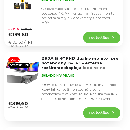
Cenovo najdostupnejší 7" Full HD monitor s
podporou 4K. Vynikajúci náhľadový monitor
pre fotoaparáty a videokamery s podporou
Priemerné
HDMI.
hodnotenie
–26 %
€271,60
produktu
€199,60
Do košíka
je
Jednotková
€199,60 / 1 ks
4,6
cena:
€164,96 bez DPH
z
5
Z80A 15,6" FHD duálny monitor pre
hviezdičiek.
AKCIA
notebooky 12–16" – externé
BESTSELLER
rozšírenie displeja
Ideálne na
editovanie videí na cestách
SKLADOM V PRAHE
Z80A je ultra-tenký 15,6" FHD duálny monitor,
ktorý ľahko rozšíri pracovnú plochu
notebookov o veľkosti 12–16". Ponúka dva IPS
Priemerné
displeje s rozlíšením 1920 × 1080, širokými...
hodnotenie
€319,60
produktu
€264,13 bez DPH
Do košíka
je
4,9
z