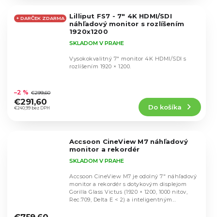
z
5
Lilliput FS7 - 7" 4K HDMI/SDI
hviezdičiek.
+ DARČEK ZDARMA
náhľadový monitor s rozlíšením
1920x1200
SKLADOM V PRAHE
Vysokokvalitný 7" monitor 4K HDMI/SDI s
rozlíšením 1920 × 1200.
Priemerné
hodnotenie
–2 %
€299,60
produktu
€291,60
Do košíka
je
€240,99 bez DPH
4,7
z
5
Accsoon CineView M7 náhľadový
hviezdičiek.
monitor a rekordér
SKLADOM V PRAHE
Accsoon CineView M7 je odolný 7″ náhľadový
monitor a rekordér s dotykovým displejom
Gorilla Glass Victus (1920 × 1200, 1000 nitov,
Rec.709, Delta E < 2) a inteligentným...
Priemerné
hodnotenie