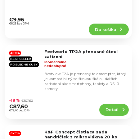
Priemerné
hodnotenie
€9,96
produktu
€8,23 bez DPH
Do košíka
je
5,0
z
5
Feelworld TP2A přenosné čtecí
hviezdičiek.
AKCIA
zařízení
BESTSELLER
Momentálne
POSLEDNÉ KUSY
nedostupné
Bestview T2A je prenosný teleprompter, ktorý
je kompatibilný so širokou škálou ďalších
zariadení ako smartphony, tablety a DSLR
kamery.
Priemerné
hodnotenie
–18 %
€107,60
produktu
€87,60
Detail
je
€72,40 bez DPH
4,5
z
5
K&F Concept čistiaca sada
hviezdičiek.
AKCIA
handričiek z mikrovlákna 20 ks