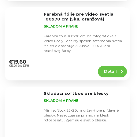
z
5
Farebná fólie pre video svetla
hviezdičiek.
100x70 cm (5ks, oranžová)
SKLADOM V PRAHE
Farebná fólia 100x70 cm na fotografické a
video účely, ideálny spôsob zafarbenia svetla.
Balenie obsahuje 5 kusov - 100x70 cm
oranžovej farby.
Priemerné
hodnotenie
€19,60
produktu
€16,20 bez DPH
Detail
je
4,8
z
5
Skladací softbox pre blesky
hviezdičiek.
SKLADOM V PRAHE
Mini softbox 23x23cm určený pre prídavné
blesky. Nasadzuje sa priamo na blesk
fotoaparátu. Zjemňuje svetlo blesku.
Priemerné