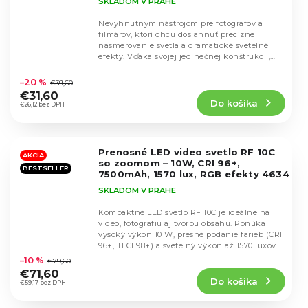
SKLADOM V PRAHE
Nevyhnutným nástrojom pre fotografov a
filmárov, ktorí chcú dosiahnuť precízne
nasmerovanie svetla a dramatické svetelné
efekty. Vďaka svojej jedinečnej konštrukcii,
Priemerné
ktorá...
hodnotenie
–20 %
€39,60
produktu
€31,60
Do košíka
je
€26,12 bez DPH
5,0
z
5
Prenosné LED video svetlo RF 10C
hviezdičiek.
AKCIA
so zoomom – 10W, CRI 96+,
BESTSELLER
7500mAh, 1570 lux, RGB efekty 4634
SKLADOM V PRAHE
Kompaktné LED svetlo RF 10C je ideálne na
video, fotografiu aj tvorbu obsahu. Ponúka
vysoký výkon 10 W, presné podanie farieb (CRI
Priemerné
96+, TLCI 98+) a svetelný výkon až 1570 luxov...
hodnotenie
–10 %
€79,60
produktu
€71,60
Do košíka
je
€59,17 bez DPH
4,2