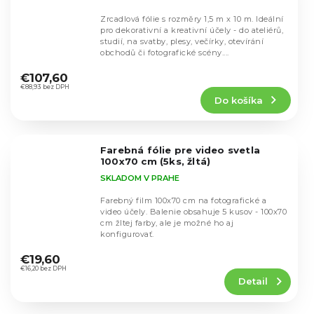
Zrcadlová fólie s rozměry 1,5 m x 10 m. Ideální
pro dekorativní a kreativní účely - do ateliérů,
studií, na svatby, plesy, večírky, otevírání
obchodů či fotografické scény....
Priemerné
hodnotenie
€107,60
produktu
€88,93 bez DPH
Do košíka
je
4,5
z
5
Farebná fólie pre video svetla
hviezdičiek.
100x70 cm (5ks, žltá)
SKLADOM V PRAHE
Farebný film 100x70 cm na fotografické a
video účely. Balenie obsahuje 5 kusov - 100x70
cm žltej farby, ale je možné ho aj
konfigurovať.
Priemerné
hodnotenie
€19,60
produktu
€16,20 bez DPH
Detail
je
5,0
z