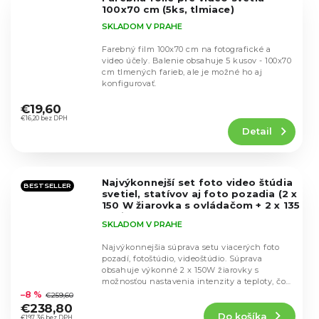
hviezdičiek.
100x70 cm (5ks, tlmiace)
SKLADOM V PRAHE
Farebný film 100x70 cm na fotografické a
video účely. Balenie obsahuje 5 kusov - 100x70
cm tlmených farieb, ale je možné ho aj
konfigurovať.
Priemerné
hodnotenie
€19,60
produktu
€16,20 bez DPH
Detail
je
4,5
z
5
Najvýkonnejší set foto video štúdia
hviezdičiek.
BESTSELLER
svetiel, statívov aj foto pozadia (2 x
150 W žiarovka s ovládačom + 2 x 135
W žiarovka)
SKLADOM V PRAHE
Najvýkonnejšia súprava setu viacerých foto
pozadí, fotoštúdio, videoštúdio. Súprava
obsahuje výkonné 2 x 150W žiarovky s
Priemerné
možnosťou nastavenia intenzity a teploty, čo
hodnotenie
je zásadné...
–8 %
€259,60
produktu
€238,80
Do košíka
je
€197,36 bez DPH