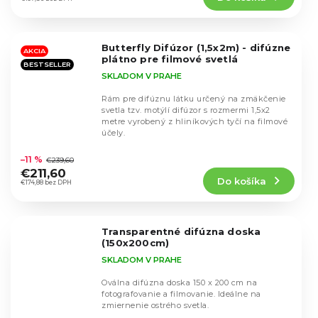
4,5
z
5
Butterfly Difúzor (1,5x2m) - difúzne
hviezdičiek.
AKCIA
plátno pre filmové svetlá
BESTSELLER
SKLADOM V PRAHE
Rám pre difúznu látku určený na zmäkčenie
svetla tzv. motýlí difúzor s rozmermi 1,5x2
metre vyrobený z hliníkových tyčí na filmové
účely.
Priemerné
hodnotenie
–11 %
€239,60
produktu
€211,60
Do košíka
je
€174,88 bez DPH
4,4
z
5
Transparentné difúzna doska
hviezdičiek.
(150x200cm)
SKLADOM V PRAHE
Oválna difúzna doska 150 x 200 cm na
fotografovanie a filmovanie. Ideálne na
zmiernenie ostrého svetla.