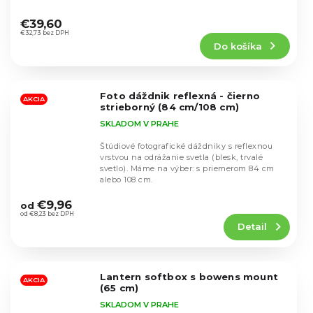
Priemerné
hodnotenie
€39,60
produktu
€32,73 bez DPH
Do košíka
je
4,7
z
5
Foto dáždnik reflexná - čierno
hviezdičiek.
AKCIA
strieborný (84 cm/108 cm)
SKLADOM V PRAHE
Štúdiové fotografické dáždniky s reflexnou
vrstvou na odrážanie svetla (blesk, trvalé
svetlo). Máme na výber: s priemerom 84 cm
alebo 108 cm.
Priemerné
hodnotenie
€9,96
od
produktu
od €8,23 bez DPH
Detail
je
4,8
z
5
Lantern softbox s bowens mount
hviezdičiek.
AKCIA
(65 cm)
SKLADOM V PRAHE