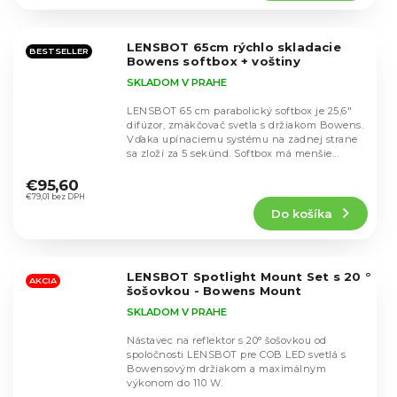
5,0
z
5
LENSBOT 65cm rýchlo skladacie
hviezdičiek.
BESTSELLER
Bowens softbox + voštiny
SKLADOM V PRAHE
LENSBOT 65 cm parabolický softbox je 25,6"
difúzor, zmäkčovač svetla s držiakom Bowens.
Vďaka upínaciemu systému na zadnej strane
sa zloží za 5 sekúnd. Softbox má menšie...
Priemerné
hodnotenie
€95,60
produktu
€79,01 bez DPH
Do košíka
je
4,9
z
5
LENSBOT Spotlight Mount Set s 20 °
hviezdičiek.
AKCIA
šošovkou - Bowens Mount
SKLADOM V PRAHE
Nástavec na reflektor s 20° šošovkou od
spoločnosti LENSBOT pre COB LED svetlá s
Bowensovým držiakom a maximálnym
výkonom do 110 W.
Priemerné