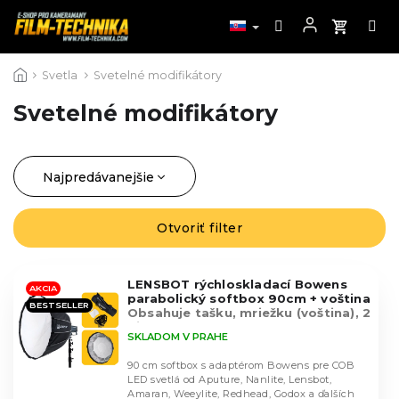
Prejsť
Svetla
Svetelné modifikátory
na
obsah
Svetelné modifikátory
Najpredávanejšie
R
a
Najlacnejšie
d
Otvoriť filter
V
Najdrahšie
e
ý
n
Abecedne
p
i
LENSBOT rýchloskladací Bowens
i
AKCIA
parabolický softbox 90cm + voština
e
BESTSELLER
s
Obsahuje tašku, mriežku (voština), 2
p
difúze
p
SKLADOM V PRAHE
r
r
o
90 cm softbox s adaptérom Bowens pre COB
o
d
LED svetlá od Aputure, Nanlite, Lensbot,
d
Amaran, Weeylite, Redhead, Godox a ďalších