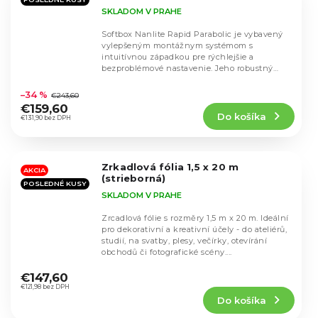
SKLADOM V PRAHE
Softbox Nanlite Rapid Parabolic je vybavený
vylepšeným montážnym systémom s
intuitívnou západkou pre rýchlejšie a
bezproblémové nastavenie. Jeho robustný
Priemerné
hliníkový rám a...
hodnotenie
–34 %
€243,60
produktu
€159,60
Do košíka
je
€131,90 bez DPH
5,0
z
5
Zrkadlová fólia 1,5 x 20 m
hviezdičiek.
AKCIA
(strieborná)
POSLEDNÉ KUSY
SKLADOM V PRAHE
Zrcadlová fólie s rozměry 1,5 m x 20 m. Ideální
pro dekorativní a kreativní účely - do ateliérů,
studií, na svatby, plesy, večírky, otevírání
obchodů či fotografické scény....
Priemerné
hodnotenie
€147,60
produktu
€121,98 bez DPH
Do košíka
je
4,1