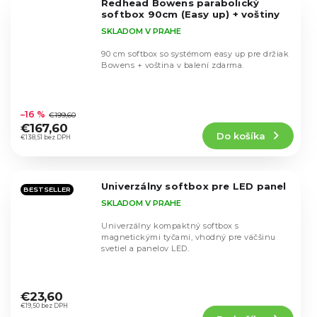
Redhead Bowens parabolický
hviezdičiek.
softbox 90cm (Easy up) + voštiny
SKLADOM V PRAHE
90 cm softbox so systémom easy up pre držiak
Bowens + voština v balení zdarma.
Priemerné
hodnotenie
–16 %
€199,60
produktu
€167,60
Do košíka
je
€138,51 bez DPH
5,0
z
5
Univerzálny softbox pre LED panel
hviezdičiek.
BESTSELLER
SKLADOM V PRAHE
Univerzálny kompaktný softbox s
magnetickými tyčami, vhodný pre väčšinu
svetiel a panelov LED.
Priemerné
hodnotenie
€23,60
produktu
€19,50 bez DPH