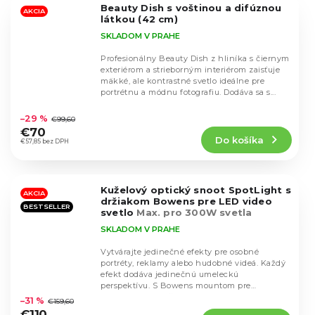
Beauty Dish s voštinou a difúznou
hviezdičiek.
AKCIA
látkou (42 cm)
SKLADOM V PRAHE
Profesionálny Beauty Dish z hliníka s čiernym
exteriérom a strieborným interiérom zaisťuje
mäkké, ale kontrastné svetlo ideálne pre
portrétnu a módnu fotografiu. Dodáva sa s...
Priemerné
hodnotenie
–29 %
€99,60
produktu
€70
Do košíka
je
€57,85 bez DPH
5,0
z
5
Kuželový optický snoot SpotLight s
hviezdičiek.
AKCIA
držiakom Bowens pre LED video
BESTSELLER
svetlo
Max. pro 300W svetla
SKLADOM V PRAHE
Vytvárajte jedinečné efekty pre osobné
portréty, reklamy alebo hudobné videá. Každý
efekt dodáva jedinečnú umeleckú
Priemerné
perspektívu. S Bowens mountom pre
hodnotenie
kompatibilitu so širokou...
–31 %
€159,60
produktu
€110