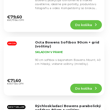
Bowens poskytuje rovnomerné a mäkké
osvetlenie, ideálne pre portréty, produktovú
fotografiu a video. Kompatibilný so širokou
Priemerné
škálou...
hodnotenie
€79,60
produktu
€65,79 bez DPH
Do košíka
je
5,0
z
5
Octa Bowens Softbox 90cm + grid
hviezdičiek.
AKCIA
(voštiny)
SKLADOM V PRAHE
90 cm softbox s bajonetom Bowens Mount, 40
cm hlboký, vrátane voštiny (mriežky).
Priemerné
hodnotenie
€71,60
produktu
€59,17 bez DPH
Do košíka
je
4,7
z
5
Rýchloskladací Bowens parabolický
hviezdičiek.
BESTSELLER
softbox 90cm + voštiny