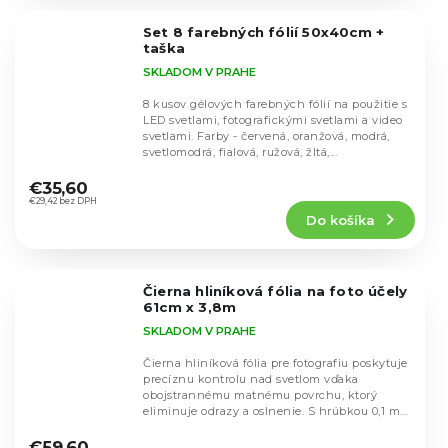
z
5
Set 8 farebných fólií 50x40cm +
hviezdičiek.
taška
SKLADOM V PRAHE
8 kusov gélových farebných fólií na použitie s
LED svetlami, fotografickými svetlami a video
svetlami. Farby - červená, oranžová, modrá,
svetlomodrá, fialová, ružová, žltá,...
Priemerné
hodnotenie
€35,60
produktu
€29,42 bez DPH
Do košíka
je
4,6
z
5
Čierna hliníková fólia na foto účely
hviezdičiek.
61cm x 3,8m
SKLADOM V PRAHE
Čierna hliníková fólia pre fotografiu poskytuje
precíznu kontrolu nad svetlom vďaka
obojstrannému matnému povrchu, ktorý
eliminuje odrazy a oslnenie. S hrúbkou 0,1 mm
Priemerné
je...
hodnotenie
€59,60