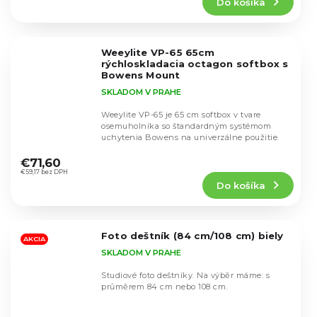
Do košíka
je
4,3
z
5
Weeylite VP-65 65cm
hviezdičiek.
rýchloskladacia octagon softbox s
Bowens Mount
SKLADOM V PRAHE
Weeylite VP-65 je 65 cm softbox v tvare
osemuholníka so štandardným systémom
uchytenia Bowens na univerzálne použitie.
Priemerné
hodnotenie
€71,60
produktu
€59,17 bez DPH
Do košíka
je
4,9
z
5
Foto deštník (84 cm/108 cm) biely
hviezdičiek.
AKCIA
SKLADOM V PRAHE
Studiové foto deštníky. Na výběr máme: s
průměrem 84 cm nebo 108 cm.