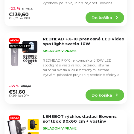
u
Priemerné
u
výrobcov používajúcich bajonet Bowens.
hodnotenie
k
Balenie...
–22 %
€179,60
k
produktu
t
€139,60
t
Do košíka
je
€115,37 bez DPH
o
o
5,0
v
v
z
5
REDHEAD FX-10 prenosné LED video
hviezdičiek.
AKCIA
spotlight svetlo 10W
BESTSELLER
SKLADOM V PRAHE
REDHEAD FX-10 je kompaktný 10W LED
spotlight s vestavanou batériou, štyrmi
farbami svetla a 20 kreatívnymi filtrami.
Vytvára pôsobivé projekcie, svetelné efekty a
Priemerné
atmosférické...
hodnotenie
–35 %
€79,60
produktu
€51,60
Do košíka
je
€42,64 bez DPH
5,0
z
5
LENSBOT rýchloskladací Bowens
hviezdičiek.
AKCIA
softbox 90x60 cm + voštiny
SKLADOM V PRAHE