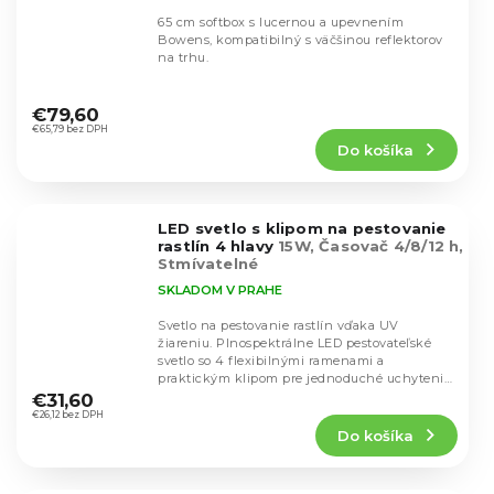
65 cm softbox s lucernou a upevnením
Bowens, kompatibilný s väčšinou reflektorov
na trhu.
Priemerné
hodnotenie
€79,60
produktu
€65,79 bez DPH
Do košíka
je
4,5
z
5
LED svetlo s klipom na pestovanie
hviezdičiek.
rastlín 4 hlavy
15W, Časovač 4/8/12 h,
Stmívatelné
SKLADOM V PRAHE
Svetlo na pestovanie rastlín vďaka UV
žiareniu. Plnospektrálne LED pestovateľské
svetlo so 4 flexibilnými ramenami a
Priemerné
praktickým klipom pre jednoduché uchytenie.
hodnotenie
Ponúka reguláciu...
€31,60
produktu
€26,12 bez DPH
Do košíka
je
4,5
z