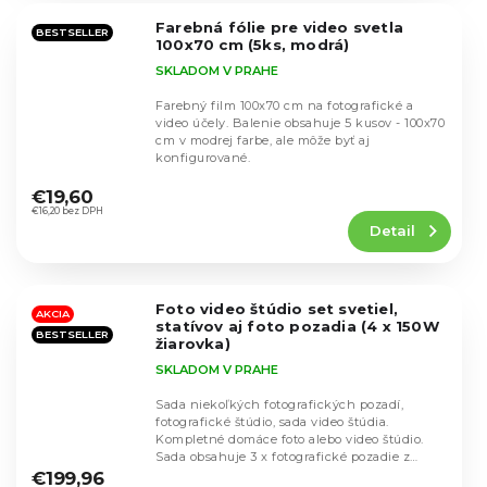
5
Farebná fólie pre video svetla
hviezdičiek.
BESTSELLER
100x70 cm (5ks, modrá)
SKLADOM V PRAHE
Farebný film 100x70 cm na fotografické a
video účely. Balenie obsahuje 5 kusov - 100x70
cm v modrej farbe, ale môže byť aj
konfigurované.
Priemerné
hodnotenie
€19,60
produktu
€16,20 bez DPH
Detail
je
4,8
z
5
Foto video štúdio set svetiel,
hviezdičiek.
AKCIA
statívov aj foto pozadia (4 x 150W
BESTSELLER
žiarovka)
SKLADOM V PRAHE
Sada niekoľkých fotografických pozadí,
fotografické štúdio, sada video štúdia.
Kompletné domáce foto alebo video štúdio.
Priemerné
Sada obsahuje 3 x fotografické pozadie z
hodnotenie
dakronu....
€199,96