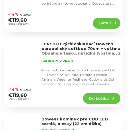
portrétnu a módnu fotografiu. Dodáva sa s...
Priemerné
hodnotenie
–14 %
€139,60
produktu
€119,60
Detail
je
€98,84 bez DPH
3,7
z
5
LENSBOT rýchloskladací Bowens
hviezdičiek.
parabolický softbox 70cm + voština
Obsahuje tašku, mriežku (voština), 2
difúze
SKLADOM V PRAHE
70 cm softbox s adaptérom Bowens pre COB
LED svetlá od Aputure, Nanlite, Lensbot,
Amaran, Weeylite, Redhead, Godox a ďalších
Priemerné
výrobcov používajúcich bajonet Bowens.
hodnotenie
Balenie...
–14 %
€139,60
produktu
€119,60
Do košíka
je
€98,84 bez DPH
5,0
z
5
Bowens komínek pre COB LED
hviezdičiek.
svetlá, blesky (22 cm dĺžka)