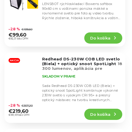
LENSBOT rýchloskladací Bowens softbox
90x60 cm s voštinami ponúka mäkké a
rovnomerné svetlo pre foto aj video tvorbu.
Rýchle zloženie, hlboká konštrukcia a voštiny
Priemerné
pre...
hodnotenie
–28 %
€139,60
produktu
€99,60
Do košíka
je
€82,31 bez DPH
5,0
z
5
Redhead DS-230W COB LED svetlo
hviezdičiek.
AKCIA
(Biela) + optický snoot SpotLight
18
300 lumenov, aplikácia pre
smartfón, držiak Bowens
SKLADOM V PRAHE
Sada Redhead DS-230W COB LED (Biela) +
optický snoot SpotLight kombinuje výkonné
230W svetlo s vysokým CRI 95+ a presný
Priemerné
optický nástavec na tvorbu kreatívnych
hodnotenie
svetelných...
–28 %
€307,20
produktu
€219,60
Do košíka
je
€181,49 bez DPH
4,6
z
5