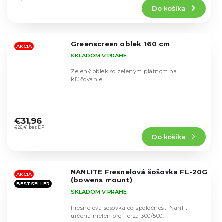
produktu
Do košíka
je
5,0
z
5
Greenscreen oblek 160 cm
hviezdičiek.
AKCIA
SKLADOM V PRAHE
Zelený oblek so zeleným plátnom na
kľúčovanie.
Priemerné
hodnotenie
€31,96
produktu
€26,41 bez DPH
Do košíka
je
4,5
z
5
NANLITE Fresnelová šošovka FL-20G
hviezdičiek.
AKCIA
(bowens mount)
BESTSELLER
SKLADOM V PRAHE
Fresnelova šošovka od spoločnosti Nanlit
určená nielen pre Forza 300/500.