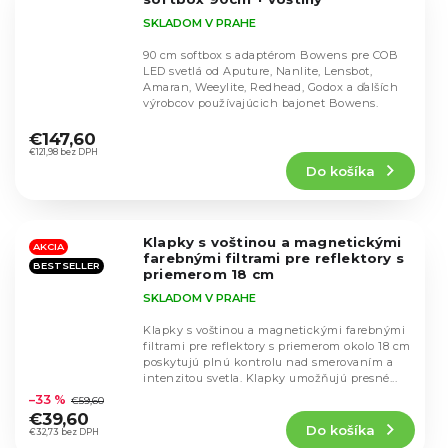
SKLADOM V PRAHE
90 cm softbox s adaptérom Bowens pre COB
LED svetlá od Aputure, Nanlite, Lensbot,
Amaran, Weeylite, Redhead, Godox a ďalších
výrobcov používajúcich bajonet Bowens.
Priemerné
hodnotenie
€147,60
produktu
€121,98 bez DPH
Do košíka
je
4,9
z
5
Klapky s voštinou a magnetickými
hviezdičiek.
AKCIA
farebnými filtrami pre reflektory s
BESTSELLER
priemerom 18 cm
SKLADOM V PRAHE
Klapky s voštinou a magnetickými farebnými
filtrami pre reflektory s priemerom okolo 18 cm
poskytujú plnú kontrolu nad smerovaním a
Priemerné
intenzitou svetla. Klapky umožňujú presné...
hodnotenie
–33 %
€59,60
produktu
€39,60
Do košíka
je
€32,73 bez DPH