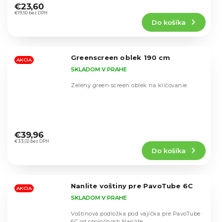
hodnotenie
€23,60
produktu
€19,50 bez DPH
Do košíka
je
4,5
z
5
Greenscreen oblek 190 cm
hviezdičiek.
AKCIA
SKLADOM V PRAHE
Zelený green screen oblek na klíčovanie.
Priemerné
hodnotenie
€39,96
produktu
€33,02 bez DPH
Do košíka
je
4,8
z
5
Nanlite voštiny pre PavoTube 6C
hviezdičiek.
AKCIA
SKLADOM V PRAHE
Voštinová podložka pod vajíčka pre PavoTube
6C od spoločnosti Nanlite.