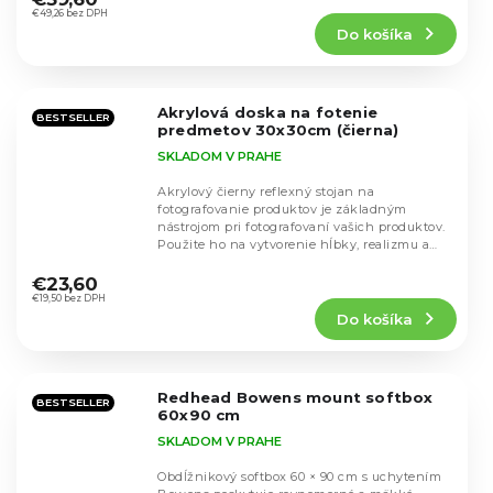
produktu
€49,26 bez DPH
Do košíka
je
5,0
z
5
Akrylová doska na fotenie
hviezdičiek.
BESTSELLER
predmetov 30x30cm (čierna)
SKLADOM V PRAHE
Akrylový čierny reflexný stojan na
fotografovanie produktov je základným
nástrojom pri fotografovaní vašich produktov.
Použite ho na vytvorenie hĺbky, realizmu a
Priemerné
zvýraznenie...
hodnotenie
€23,60
produktu
€19,50 bez DPH
Do košíka
je
4,2
z
5
Redhead Bowens mount softbox
hviezdičiek.
BESTSELLER
60x90 cm
SKLADOM V PRAHE
Obdĺžnikový softbox 60 × 90 cm s uchytením