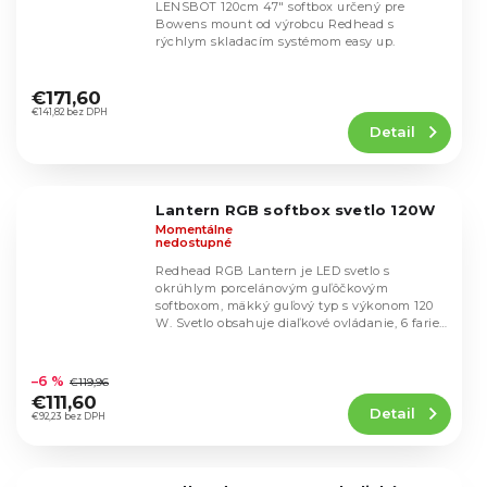
LENSBOT 120cm 47" softbox určený pre
Bowens mount od výrobcu Redhead s
rýchlym skladacím systémom easy up.
Priemerné
hodnotenie
€171,60
produktu
€141,82 bez DPH
Detail
je
4,9
z
5
Lantern RGB softbox svetlo 120W
hviezdičiek.
Momentálne
nedostupné
Redhead RGB Lantern je LED svetlo s
okrúhlym porcelánovým guľôčkovým
softboxom, mäkký guľový typ s výkonom 120
W. Svetlo obsahuje diaľkové ovládanie, 6 farieb
s výkonom 30 W....
Priemerné
hodnotenie
–6 %
€119,96
produktu
€111,60
Detail
je
€92,23 bez DPH
4,6
z
5