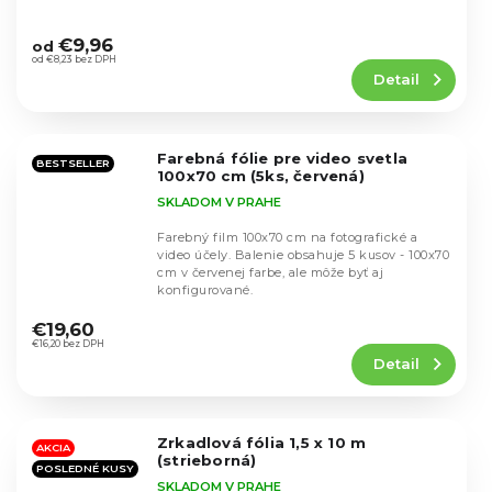
Priemerné
hodnotenie
€9,96
od
produktu
od €8,23 bez DPH
Detail
je
4,7
z
5
Farebná fólie pre video svetla
hviezdičiek.
BESTSELLER
100x70 cm (5ks, červená)
SKLADOM V PRAHE
Farebný film 100x70 cm na fotografické a
video účely. Balenie obsahuje 5 kusov - 100x70
cm v červenej farbe, ale môže byť aj
konfigurované.
Priemerné
hodnotenie
€19,60
produktu
€16,20 bez DPH
Detail
je
4,7
z
5
Zrkadlová fólia 1,5 x 10 m
hviezdičiek.
AKCIA
(strieborná)
POSLEDNÉ KUSY
SKLADOM V PRAHE