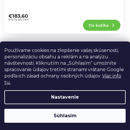
Priemerné
hodnotenie
€183,60
produktu
€151,74 bez DPH
Do košíka
je
4,0
z
5
Softbox + mriežka (grid) Redhead
hviezdičiek.
Používame cookies na zlepšenie vašej skúsenosti,
1000B
personalizáciu obsahu a reklám a na analýzu
SKLADOM V PRAHE
návštevnosti. Kliknutím na „Súhlasím“ umožníte
Softbox, voštinový, vyrobený špeciálne pre
spracovanie údajov tretími stranami vrátane Google
sériu profesionálnych svetiel Redhead 1000B.
podľa ich zásad ochrany osobných údajov.
Viac info
tu.
Priemerné
hodnotenie
€99,96
produktu
€82,61 bez DPH
Nastavenie
Do košíka
je
4,9
z
Súhlasím
5
Farebná fólie pre video svetla
hviezdičiek.
100x70 cm (5ks, fialová)