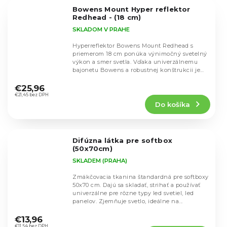
5
Bowens Mount Hyper reflektor
hviezdičiek.
Redhead - (18 cm)
SKLADOM V PRAHE
Hyperreflektor Bowens Mount Redhead s
priemerom 18 cm ponúka výnimočný svetelný
výkon a smer svetla. Vďaka univerzálnemu
bajonetu Bowens a robustnej konštrukcii je
Priemerné
ideálny na...
hodnotenie
€25,96
produktu
€21,45 bez DPH
Do košíka
je
5,0
z
5
Difúzna látka pre softbox
hviezdičiek.
(50x70cm)
SKLADEM (PRAHA)
Zmäkčovacia tkanina štandardná pre softboxy
50x70 cm. Dajú sa skladať, strihať a používať
univerzálne pre rôzne typy led svetiel, led
panelov. Zjemňuje svetlo, ideálne na...
Priemerné
hodnotenie
€13,96
€11,54 bez DPH