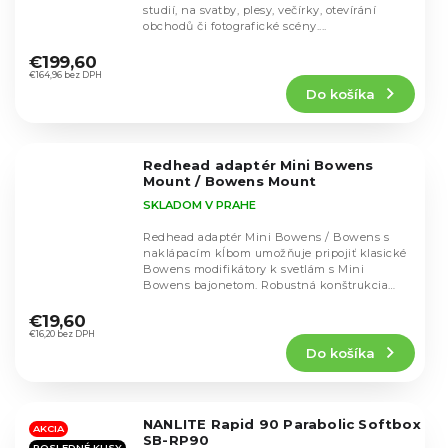
studií, na svatby, plesy, večírky, otevírání
obchodů či fotografické scény....
Priemerné
hodnotenie
€199,60
produktu
€164,96 bez DPH
Do košíka
je
4,5
z
5
Redhead adaptér Mini Bowens
hviezdičiek.
Mount / Bowens Mount
SKLADOM V PRAHE
Redhead adaptér Mini Bowens / Bowens s
naklápacím kĺbom umožňuje pripojiť klasické
Bowens modifikátory k svetlám s Mini
Bowens bajonetom. Robustná konštrukcia
Priemerné
vhodná na...
hodnotenie
€19,60
produktu
€16,20 bez DPH
Do košíka
je
5,0
z
5
NANLITE Rapid 90 Parabolic Softbox
hviezdičiek.
AKCIA
SB-RP90
POSLEDNÉ KUSY