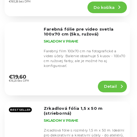
produktu
€165,26 bez DPH
Do košíka
je
4,5
z
5
Farebná fólie pre video svetla
hviezdičiek.
100x70 cm (5ks, ružová)
SKLADOM V PRAHE
Farebný film 100x70 cm na fotografické a
video účely. Balenie obsahuje 5 kusov - 100x70
cm ružovej farby, ale je možné ho aj
konfigurovať.
Priemerné
hodnotenie
€19,60
produktu
€16,20 bez DPH
Detail
je
4,6
z
5
Zrkadlová fólia 1,5 x 50 m
hviezdičiek.
BESTSELLER
(strieborná)
SKLADOM V PRAHE
Zrcadlová fólie s rozměry 1,5 m x 50 m. Ideální
pro dekorativní a kreativní účely - do ateliérů,