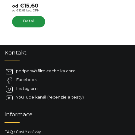
€39,60
€32,73 bez DPH
Do košíka
Z
Kontakt
á
p
ä
podpora
@
film-technika.com
t
Facebook
i
e
Instagram
YouTube kanál (recenzie a testy)
Informace
FAQ / Časté otázky