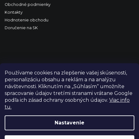
Obchodné podmienky
Kontakty
Hodnotenie obchodu
Doručenie na SK
Používame cookies na zlepšenie vašej skúsenosti,
personalizáciu obsahu a reklám a na analýzu
návštevnosti. Kliknutím na „Súhlasím“ umožníte
spracovanie údajov tretími stranami vrátane Google
podľa ich zásad ochrany osobných údajov.
Viac info
tu.
Copyright 2026
FILM-TECHNIKA
. Všetky práva vyhradené.
Upraviť nastavenie cookies
Nastavenie
Grafický návrh vytvořil a nakódoval
Shoptetak.cz