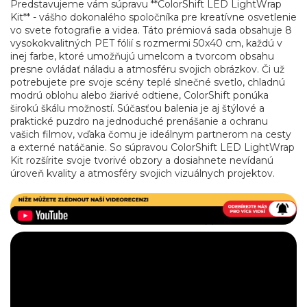
Predstavujeme vám súpravu **ColorShift LED LightWrap
Kit** - vášho dokonalého spoločníka pre kreatívne osvetlenie
vo svete fotografie a videa. Táto prémiová sada obsahuje 8
vysokokvalitných PET fólií s rozmermi 50x40 cm, každú v
inej farbe, ktoré umožňujú umelcom a tvorcom obsahu
presne ovládať náladu a atmosféru svojich obrázkov. Či už
potrebujete pre svoje scény teplé slnečné svetlo, chladnú
modrú oblohu alebo žiarivé odtiene, ColorShift ponúka
širokú škálu možností. Súčasťou balenia je aj štýlové a
praktické puzdro na jednoduché prenášanie a ochranu
vašich filmov, vďaka čomu je ideálnym partnerom na cesty
a externé natáčanie. So súpravou ColorShift LED LightWrap
Kit rozšírite svoje tvorivé obzory a dosiahnete nevídanú
úroveň kvality a atmosféry svojich vizuálnych projektov.