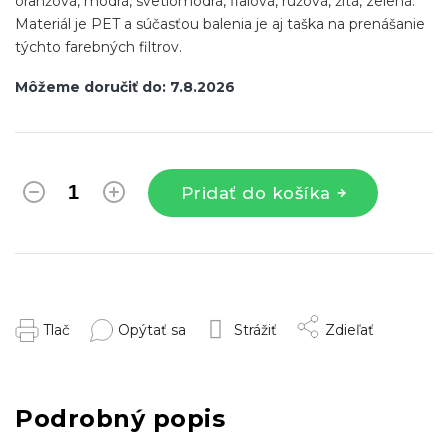
oranžová, modrá, svetlomodrá, fialová, ružová, žltá, zelená.
Materiál je PET a súčasťou balenia je aj taška na prenášanie
týchto farebných filtrov.
Môžeme doručiť do:
7.8.2026
Pridať do košíka
Tlač
Opýtať sa
Strážiť
Zdieľať
Podrobný popis