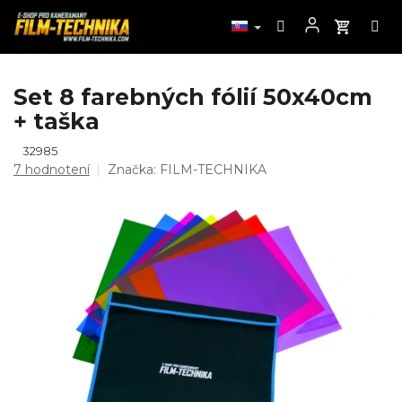
Prejsť
Set 8 farebných fólií 50x40cm
na
+ taška
obsah
32985
Priemerné
7 hodnotení
Značka:
FILM-TECHNIKA
hodnotenie
produktu
je
4,6
z
5
hviezdičiek.