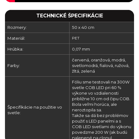
TECHNICKÉ ŠPECIFIKÁCIE
Rozmery:
50 x 40 cm
Materiál:
PET
Hrúbka:
0,07 mm
červená, oranžová, modrá,
Farby:
svetlomodrá, fialová, ružová,
žltá, zelená
Fóliu sme testovali na 300W
svetle COB LED pri 60 %
výkone vo vzdialenosti
približne 10 cm od čipu COB.
Bola veľmi horúca, ale
Špecifikácie na použitie vo
neroztopila sa.
svetle:
Takže sa dá bez problémov
použiť s LED panelmi a s
COB LED svetlami do výkonu
povedzme 200 W (ak budú
nalepené na clonu).