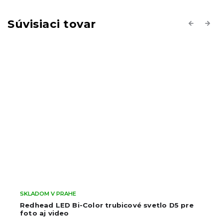
Súvisiaci tovar
Previous
Next
SKLADOM V PRAHE
 D5 pre
Set dvoch LED foto video svetiel so statív
Napájení přes klasický USB kabel