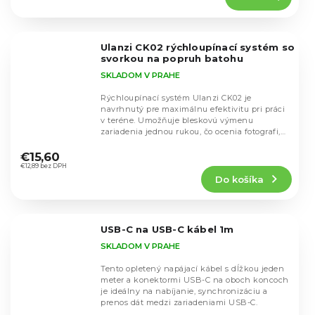
5,0
z
5
Ulanzi CK02 rýchloupínací systém so
hviezdičiek.
svorkou na popruh batohu
SKLADOM V PRAHE
Rýchloupínací systém Ulanzi CK02 je
navrhnutý pre maximálnu efektivitu pri práci
v teréne. Umožňuje bleskovú výmenu
zariadenia jednou rukou, čo ocenia fotografi,
Priemerné
kameramani aj...
hodnotenie
€15,60
produktu
€12,89 bez DPH
Do košíka
je
5,0
z
5
USB-C na USB-C kábel 1m
hviezdičiek.
SKLADOM V PRAHE
Tento opletený napájací kábel s dĺžkou jeden
meter a konektormi USB-C na oboch koncoch
je ideálny na nabíjanie, synchronizáciu a
prenos dát medzi zariadeniami USB-C.