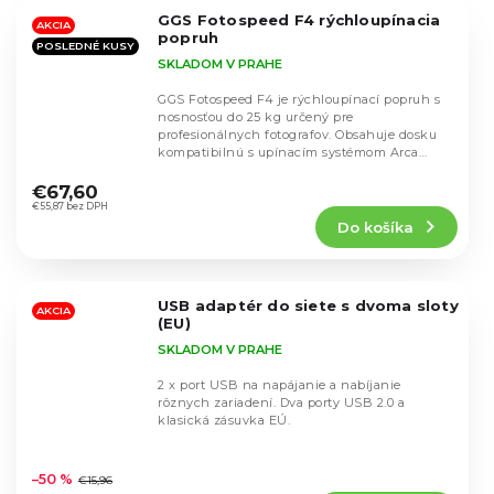
5
GGS Fotospeed F4 rýchloupínacia
hviezdičiek.
AKCIA
popruh
POSLEDNÉ KUSY
SKLADOM V PRAHE
GGS Fotospeed F4 je rýchloupínací popruh s
nosnosťou do 25 kg určený pre
profesionálnych fotografov. Obsahuje dosku
kompatibilnú s upínacím systémom Arca
Priemerné
Swiss.
hodnotenie
€67,60
produktu
€55,87 bez DPH
Do košíka
je
4,5
z
5
USB adaptér do siete s dvoma sloty
hviezdičiek.
AKCIA
(EU)
SKLADOM V PRAHE
2 x port USB na napájanie a nabíjanie
rôznych zariadení. Dva porty USB 2.0 a
klasická zásuvka EÚ.
Priemerné
hodnotenie
–50 %
€15,96