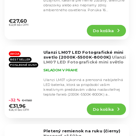
dizajnom, ideálna pre herné zostavy, televízne
obrazovky alebo ako nepriamy zdroj
ambientného osvetlenia. Ponúka 16
Priemerné
statických farieb a 4...
hodnotenie
€27,60
produktu
€22,81 bez DPH
Do košíka
je
4,4
z
5
Ulanzi LM07 LED Fotografické mini
hviezdičiek.
AKCIA
svetlo (2000K-5500K-8000K)
Ulanzi
BESTSELLER
LM07 LED Fotografické mini světlo
POSLEDNÉ KUSY
(2000K-5500K-8000K)
SKLADOM V PRAHE
Ulanzi LM07 výkonná a prenosná nabíjateľná
LED baterka, ktorá sa prispôsobí vašim
kreatívnym predstavám vďaka nastaviteľnej
Priemerné
teplote farieb (2000K-5500K-8000K) a
hodnotenie
odnímateľnej...
–32 %
€47,60
produktu
€31,96
Do košíka
je
€26,41 bez DPH
4,6
z
5
Pletený remienok na ruku (čierny)
hviezdičiek.
Nosnosť až 50kg