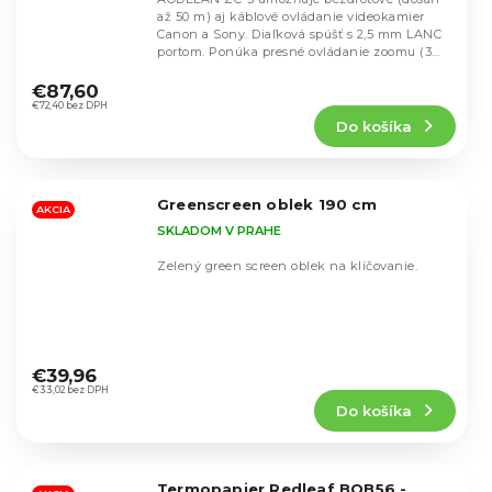
až 50 m) aj káblové ovládanie videokamier
Canon a Sony. Diaľková spúšť s 2,5 mm LANC
portom. Ponúka presné ovládanie zoomu (3
Priemerné
rýchlosti),...
hodnotenie
€87,60
produktu
€72,40 bez DPH
Do košíka
je
4,7
z
5
Greenscreen oblek 190 cm
hviezdičiek.
AKCIA
SKLADOM V PRAHE
Zelený green screen oblek na klíčovanie.
Priemerné
hodnotenie
€39,96
produktu
€33,02 bez DPH
Do košíka
je
4,8
z
5
Termopapier Redleaf BOB56 -