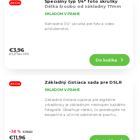
Špeciálny typ 1/4" foto skrutky
hviezdičiek.
AKCIA
Délka šroubu od základny 17mm
SKLADOM V PRAHE
Náhradná 1/4" skrutka pre foto a video
príslušenstvo.
Priemerné
hodnotenie
€3,96
produktu
€3,27 bez DPH
Do košíka
je
4,7
z
5
Základný čistiaca sada pre DSLR
hviezdičiek.
AKCIA
SKLADOM V PRAHE
Základná čistiaca súprava pre digitálne
zrkadlovky je základným nástrojom každého
fotografa. Obsahuje všetko, čo potrebujete na
bezpečné a účinné odstránenie prachu,
nečistôt a...
Priemerné
hodnotenie
–38 %
€19,60
produktu
€11,96