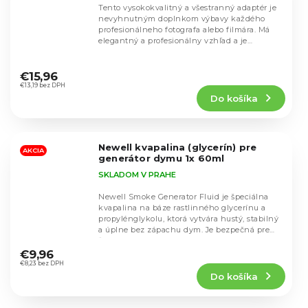
Tento vysokokvalitný a všestranný adaptér je
nevyhnutným doplnkom výbavy každého
profesionálneho fotografa alebo filmára. Má
elegantný a profesionálny vzhľad a je
vyrobený z...
Priemerné
hodnotenie
€15,96
produktu
€13,19 bez DPH
Do košíka
je
5,0
z
5
Newell kvapalina (glycerín) pre
hviezdičiek.
AKCIA
generátor dymu 1x 60ml
SKLADOM V PRAHE
Newell Smoke Generator Fluid je špeciálna
kvapalina na báze rastlinného glycerínu a
propylénglykolu, ktorá vytvára hustý, stabilný
a úplne bez zápachu dym. Je bezpečná pre
Priemerné
ľudí,...
hodnotenie
€9,96
produktu
€8,23 bez DPH
Do košíka
je
4,3
z