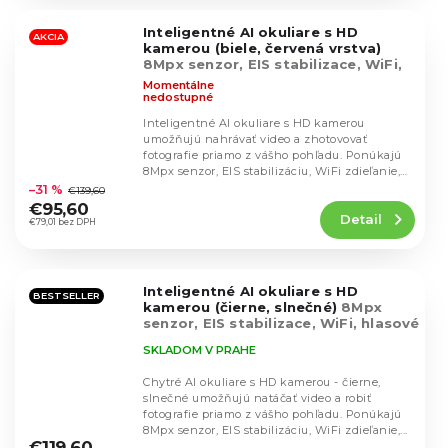
z
5
Inteligentné AI okuliare s HD
hviezdičiek.
AKCIA
kamerou (biele, červená vrstva)
8Mpx senzor, EIS stabilizace, WiFi,
hlasové ovládání, odolnost IP65
Momentálne
nedostupné
Inteligentné AI okuliare s HD kamerou
umožňujú nahrávať video a zhotovovať
fotografie priamo z vášho pohľadu. Ponúkajú
Priemerné
8Mpx senzor, EIS stabilizáciu, WiFi zdieľanie,
hodnotenie
hlasové...
–31 %
€139,60
produktu
€95,60
Detail
je
€79,01 bez DPH
5,0
z
5
Inteligentné AI okuliare s HD
hviezdičiek.
BESTSELLER
kamerou (čierne, slnečné)
8Mpx
senzor, EIS stabilizace, WiFi, hlasové
ovládání, odolnost IP65
SKLADOM V PRAHE
Chytré AI okuliare s HD kamerou - čierne,
slnečné umožňujú natáčať video a robiť
fotografie priamo z vášho pohľadu. Ponúkajú
Priemerné
8Mpx senzor, EIS stabilizáciu, WiFi zdieľanie,...
hodnotenie
€119,60