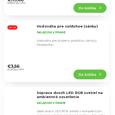
produktu
€98,84 bez DPH
Do košíka
je
5,0
z
5
Vodováha pre coldshoe (sánky)
hviezdičiek.
AKCIA
SKLADOM V PRAHE
Vodováha pre studenú podrážku (sánky)
fotoaparátu.
Priemerné
hodnotenie
€3,56
produktu
€2,94 bez DPH
Do košíka
je
5,0
z
5
Súprava dvoch LED RGB svetiel na
hviezdičiek.
ambientné osvetlenie
SKLADOM V PRAHE
Sada dvoch LED RGB svetiel s kompaktným