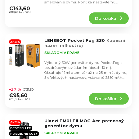
u
Priemerné
smerovanie dymu. Ponúka nastaviteľnú
u
hodnotenie
k
rýchlosť...
€143,60
k
produktu
€118,68 bez DPH
t
t
Do košíka
je
o
o
4,9
v
v
z
5
LENSBOT Pocket Fog S30
Kapesní
hviezdičiek.
AKCIA
hazer, mlhostroj
SKLADOM V PRAHE
Výkonný 30W generátor dymu PocketFog s
bezdrôtovým ovládaním (dosah 10 m).
Obsahuje 12ml atomizér až na 25 minút dymu,
5 efektových nástavcov, vstavanú 2550mAh
Priemerné
batériu a...
hodnotenie
–27 %
€131,60
produktu
€95,60
Do košíka
je
€79,01 bez DPH
4,9
z
5
Ulanzi FM01 FILMOG Ace prenosný
hviezdičiek.
AKCIA
generátor dymu
BESTSELLER
SKLADOM V PRAHE
POSLEDNÉ KUSY