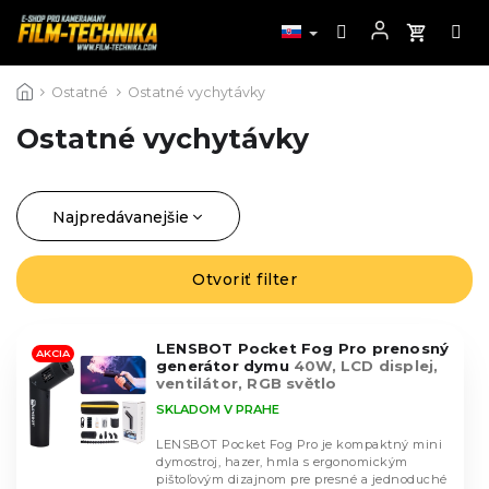
Prejsť
Ostatné
Ostatné vychytávky
na
obsah
Ostatné vychytávky
Najpredávanejšie
R
a
Najlacnejšie
d
Otvoriť filter
V
Najdrahšie
e
ý
n
Abecedne
p
i
LENSBOT Pocket Fog Pro prenosný
i
AKCIA
generátor dymu
40W, LCD displej,
e
s
ventilátor, RGB světlo
p
p
SKLADOM V PRAHE
r
r
o
LENSBOT Pocket Fog Pro je kompaktný mini
o
dymostroj, hazer, hmla s ergonomickým
d
d
pištoľovým dizajnom pre presné a jednoduché