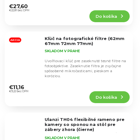
efektívne...
hodnotenie
€27,60
produktu
€22,81 bez DPH
Do košíka
je
5,0
z
5
Kľúč na fotografické filtre (62mm
hviezdičiek.
AKCIA
67mm 72mm 77mm)
SKLADOM V PRAHE
Uvoľňovací kľúč pre zaseknuté tesné filtre na
fotoobjektíve. Zaseknutie filtra je zvyčajne
spôsobené mikročasticami, pieskom a
koróziou.
Priemerné
hodnotenie
€11,16
produktu
€9,22 bez DPH
Do košíka
je
4,7
z
5
Ulanzi TH04 flexibilné rameno pre
hviezdičiek.
kamery so sponou na stôl pre
zábery zhora (čierne)
Najobľúbenejšie rameno medzi
SKLADOM V PRAHE
našimi zákazníkmi