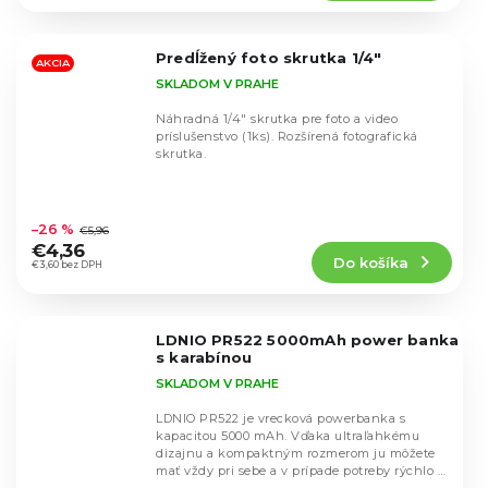
4,8
z
5
Predĺžený foto skrutka 1/4"
hviezdičiek.
AKCIA
SKLADOM V PRAHE
Náhradná 1/4" skrutka pre foto a video
príslušenstvo (1ks). Rozšírená fotografická
skrutka.
Priemerné
hodnotenie
–26 %
€5,96
produktu
€4,36
Do košíka
je
€3,60 bez DPH
5,0
z
5
LDNIO PR522 5000mAh power banka
hviezdičiek.
s karabínou
SKLADOM V PRAHE
LDNIO PR522 je vrecková powerbanka s
kapacitou 5000 mAh. Vďaka ultraľahkému
dizajnu a kompaktným rozmerom ju môžete
mať vždy pri sebe a v prípade potreby rýchlo a
Priemerné