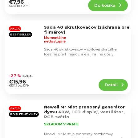
produktu
€7,96
Do košíka
je
€6,58 bez DPH
4,9
z
5
Sada 40 skrutkovačov (záchrana pre
hviezdičiek.
AKCIA
filmárov)
BESTSELLER
Momentálne
nedostupné
Sada 40 skrutkovačov v štýlovej škatuľke.
Ideálne pre filmárov, ale aj na iné účely.
Priemerné
hodnotenie
–27 %
€21,96
produktu
€15,96
Detail
je
€13,19 bez DPH
4,7
z
5
Newell Mr Mist prenosný generátor
hviezdičiek.
AKCIA
dymu
40W, LCD displej, ventilátor,
POSLEDNÉ KUSY
RGB světlo
SKLADOM V PRAHE
Newell Mr Mist je prenosný bezdrôtový