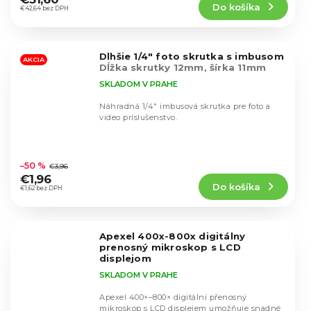
Do košíka
je
€42,64 bez DPH
4,5
z
5
Dlhšie 1/4" foto skrutka s imbusom
hviezdičiek.
AKCIA
Dĺžka skrutky 12mm, šírka 11mm
SKLADOM V PRAHE
Náhradná 1/4" imbusová skrutka pre foto a
video príslušenstvo.
Priemerné
hodnotenie
–50 %
€3,96
produktu
€1,96
Do košíka
je
€1,62 bez DPH
4,8
z
5
Apexel 400x-800x digitálny
hviezdičiek.
prenosný mikroskop s LCD
displejom
SKLADOM V PRAHE
Apexel 400×–800× digitální přenosný
mikroskop s LCD displejem umožňuje snadné