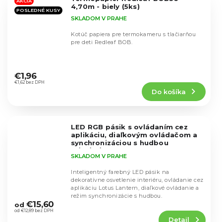
hviezdičiek.
AKCIA
4,70m - biely (5ks)
POSLEDNÉ KUSY
SKLADOM V PRAHE
Kotúč papiera pre termokameru s tlačiarňou
pre deti Redleaf BOB.
Priemerné
hodnotenie
€1,96
produktu
€1,62 bez DPH
Do košíka
je
5,0
z
5
LED RGB pásik s ovládaním cez
hviezdičiek.
aplikáciu, diaľkovým ovládačom a
synchronizáciou s hudbou
(5/10/15/25m)
24V 1A
SKLADOM V PRAHE
Inteligentný farebný LED pásik na
dekoratívne osvetlenie interiéru, ovládanie cez
aplikáciu Lotus Lantern, diaľkové ovládanie a
Priemerné
režim synchronizácie s hudbou.
hodnotenie
€15,60
od
produktu
od €12,89 bez DPH
Detail
je