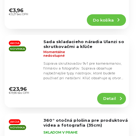
Priemerné
hodnotenie
€3,96
produktu
€3,27 bez DPH
Do košíka
je
5,0
z
5
Sada skladacieho náradia Ulanzi so
hviezdičiek.
AKCIA
skrutkovačmi a kľúče
NOVINKA
Momentálne
nedostupné
Súprava skrutkovačov 9v1 pre kameramanov,
filmárov a fotografov. Súprava obsahuje
najbežnejšie typy nástrojov, ktoré budete
používať pri natáčaní. Kľúč obsahuje aj otvory
Priemerné
so...
hodnotenie
€23,96
produktu
€19,80 bez DPH
Detail
je
4,5
z
5
360° otočná plošina pre produktová
hviezdičiek.
AKCIA
videa a fotografia (35cm)
NOVINKA
SKLADOM V PRAHE