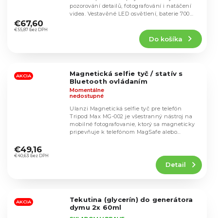
pozorování detailů, fotografování i natáčení
Priemerné
videa. Vestavěné LED osvětlení, baterie 700
hodnotenie
mAh s...
€67,60
produktu
€55,87 bez DPH
Do košíka
je
5,0
z
5
Magnetická selfie tyč / statív s
hviezdičiek.
AKCIA
Bluetooth ovládaním
Momentálne
nedostupné
Ulanzi Magnetická selfie tyč pre telefón
Tripod Max MG-002 je všestranný nástroj na
mobilné fotografovanie, ktorý sa magneticky
pripevňuje k telefónom MagSafe alebo
Priemerné
telefónom s...
hodnotenie
€49,16
produktu
€40,63 bez DPH
Detail
je
4,2
z
5
Tekutina (glycerín) do generátora
hviezdičiek.
AKCIA
dymu 2x 60ml