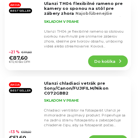
Ulanzi TH04 flexibilné rameno pre
hviezdičiek.
AKCIA
kamery so sponou na stôl pre
BESTSELLER
zábery zhora
Najobľúbenejšie
rameno medzi našimi zákazníkmi
SKLADOM V PRAHE
Ulanzi TH04 je flexibilné rameno so stolovou
svorkou navrhnuté pre snímanie záberov
zhora, ideálne pre tvorcov obsahu, unboxing
Priemerné
videá alebo streamovanie. Kovová
hodnotenie
konštrukcia...
–21 %
€111,60
produktu
€87,60
Do košíka
je
€72,40 bez DPH
4,4
z
5
Ulanzi chladiaci vetrák pre
hviezdičiek.
AKCIA
Sony/Canon/FUJIFILM/Nikon
BESTSELLER
C072GBB2
SKLADOM V PRAHE
Chladiaci ventilátor na fotoaparát Ulanzi je
mimoriadne zaujímavý produkt. Pripevňuje sa
na zadnú stranu fotoaparátu a zabezpečuje
Priemerné
chladenie čipu, aby sa fotoaparát počas...
hodnotenie
–13 %
€59,60
produktu
€51,60