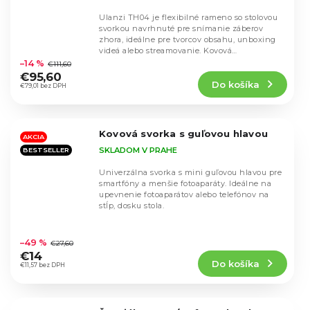
Ulanzi TH04 je flexibilné rameno so stolovou
svorkou navrhnuté pre snímanie záberov
zhora, ideálne pre tvorcov obsahu, unboxing
Priemerné
videá alebo streamovanie. Kovová
hodnotenie
konštrukcia...
–14 %
€111,60
produktu
€95,60
Do košíka
je
€79,01 bez DPH
5,0
z
5
Kovová svorka s guľovou hlavou
hviezdičiek.
AKCIA
SKLADOM V PRAHE
BESTSELLER
Univerzálna svorka s mini guľovou hlavou pre
smartfóny a menšie fotoaparáty. Ideálne na
upevnenie fotoaparátov alebo telefónov na
stĺp, dosku stola.
Priemerné
hodnotenie
–49 %
€27,60
produktu
€14
Do košíka
je
€11,57 bez DPH
5,0
z
5