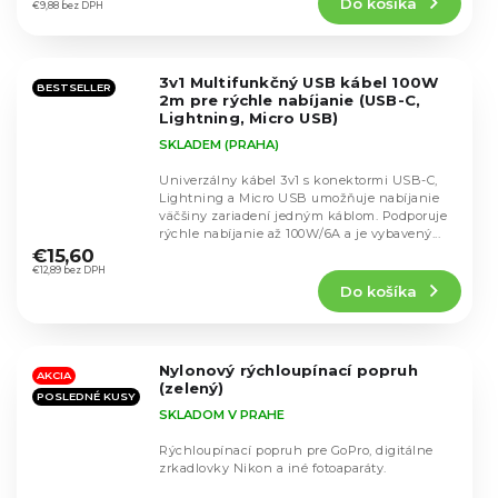
Do košíka
je
€9,88 bez DPH
5,0
z
5
3v1 Multifunkčný USB kábel 100W
hviezdičiek.
BESTSELLER
2m pre rýchle nabíjanie (USB-C,
Lightning, Micro USB)
SKLADEM (PRAHA)
Univerzálny kábel 3v1 s konektormi USB-C,
Lightning a Micro USB umožňuje nabíjanie
väčšiny zariadení jedným káblom. Podporuje
Priemerné
rýchle nabíjanie až 100W/6A a je vybavený...
hodnotenie
€15,60
produktu
€12,89 bez DPH
Do košíka
je
4,8
z
5
Nylonový rýchloupínací popruh
hviezdičiek.
AKCIA
(zelený)
POSLEDNÉ KUSY
SKLADOM V PRAHE
Rýchloupínací popruh pre GoPro, digitálne
zrkadlovky Nikon a iné fotoaparáty.