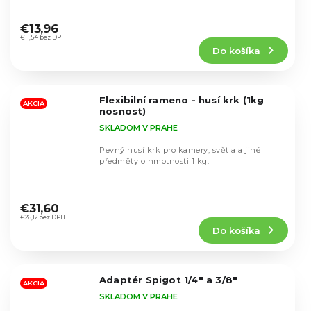
Priemerné
hodnotenie
€13,96
produktu
€11,54 bez DPH
Do košíka
je
4,4
z
5
Flexibilní rameno - husí krk (1kg
hviezdičiek.
AKCIA
nosnost)
SKLADOM V PRAHE
Pevný husí krk pro kamery, světla a jiné
předměty o hmotnosti 1 kg.
Priemerné
hodnotenie
€31,60
produktu
€26,12 bez DPH
Do košíka
je
4,9
z
5
Adaptér Spigot 1/4" a 3/8"
hviezdičiek.
AKCIA
SKLADOM V PRAHE