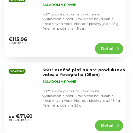
SKLADOM V PRAHE
360° otočná platforma vhodná na
vystavovanie produktov alebo nakrúcanie
kreatívnych videí. Nosnosť plošiny je do 25 g.
Priemer plošiny je 45 cm.
Priemerné
hodnotenie
€115,96
produktu
€95,83 bez DPH
Detail
je
4,1
z
5
360° otočná plošina pre produktová
hviezdičiek.
NOVINKA
videa a fotografia (25cm)
SKLADOM V PRAHE
360° otočná platforma vhodná na
vystavovanie produktov alebo nakrúcanie
kreatívnych videí. Nosnosť plošiny je až 15 kg.
Priemer plošiny je 25 cm.
Priemerné
hodnotenie
€71,60
od
produktu
od €59,17 bez DPH
Detail
je
4,5