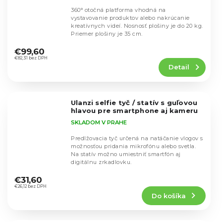
360° otočná platforma vhodná na
vystavovanie produktov alebo nakrúcanie
kreatívnych videí. Nosnosť plošiny je do 20 kg.
Priemer plošiny je 35 cm.
Priemerné
hodnotenie
€99,60
produktu
€82,31 bez DPH
Detail
je
4,4
z
5
Ulanzi selfie tyč / statív s guľovou
hviezdičiek.
hlavou pre smartphone aj kameru
SKLADOM V PRAHE
Predlžovacia tyč určená na natáčanie vlogov s
možnosťou pridania mikrofónu alebo svetla.
Na statív možno umiestniť smartfón aj
digitálnu zrkadlovku.
Priemerné
hodnotenie
€31,60
produktu
€26,12 bez DPH
Do košíka
je
4,4
z