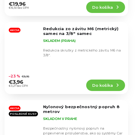
produktu
€19,96
Do košíka
je
€16,50 bez DPH
5,0
z
5
Redukcia zo závitu M6 (metrický)
hviezdičiek.
AKCIA
samec na 3/8" samec
SKLADEM (PRAHA)
Redukcia skrutky z metrického závitu M6 na
3/8".
Priemerné
hodnotenie
–23 %
€5,16
produktu
€3,96
Do košíka
je
€3,27 bez DPH
5,0
z
5
Nylonový bezpečnostný popruh 8
hviezdičiek.
AKCIA
metrov
POSLEDNÉ KUSY
SKLADOM V PRAHE
Bezpečnostný nylonový popruh na
pripevnenie príslušenstva, ako sú systémy Car