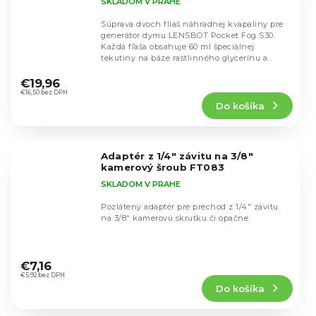
SKLADOM V PRAHE
Súprava dvoch fliaš náhradnej kvapaliny pre
generátor dymu LENSBOT Pocket Fog S30.
Každá fľaša obsahuje 60 ml špeciálnej
tekutiny na báze rastlinného glycerínu a
Priemerné
propylénglykolu.
hodnotenie
€19,96
produktu
€16,50 bez DPH
Do košíka
je
4,8
z
5
Adaptér z 1/4" závitu na 3/8"
hviezdičiek.
kamerový šroub FT083
SKLADOM V PRAHE
Pozlátený adaptér pre prechod z 1/4" závitu
na 3/8" kamerovú skrutku či opačne.
Priemerné
hodnotenie
€7,16
produktu
€5,92 bez DPH
Do košíka
je
5,0