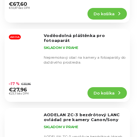
hodnotenie
€67,60
produktu
€55,87 bez DPH
Do košíka
je
4,6
z
5
Voděodolná pláštěnka pro
hviezdičiek.
AKCIA
fotoaparát
SKLADOM V PRAHE
Nepremokavý obal na kamery a fotoaparáty do
daždivého prostredia.
Priemerné
hodnotenie
–17 %
€33,96
produktu
€27,96
Do košíka
je
€23,11 bez DPH
4,5
z
5
AODELAN ZC-3 bezdrôtový LANC
hviezdičiek.
ovládač pre kamery Canon/Sony
SKLADOM V PRAHE
AODELAN ZC-3 umožňuje bezdrôtové (dosah