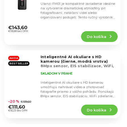
Ulanzi FM01 je kompaktné zariadenie ideálne
na vytvorenie dramatickej atmosféry pri
fotografovaní, natáčaní videí alebo
organizovaní podujatí. Tento ručný výrobník
Priemerné
hmly vyniká...
hodnotenie
€143,60
produktu
€118,68 bez DPH
Do košíka
je
4,5
z
5
Inteligentné AI okuliare s HD
hviezdičiek.
AKCIA
kamerou (čierne, modrá vrstva)
BESTSELLER
8Mpx senzor, EIS stabilizace, WiFi,
hlasové ovládání, odolnost IP65
SKLADOM V PRAHE
Inteligentné AI okuliare s HD kamerou
umožňujú nahrávať video a zhotovovať
fotografie priamo z vášho pohľadu. Ponúkajú
Priemerné
8Mpx senzor, EIS stabilizáciu, WiFi zdieľanie,
hodnotenie
hlasové...
–20 %
€139,60
produktu
€111,60
Do košíka
je
€92,23 bez DPH
4,3
z
5