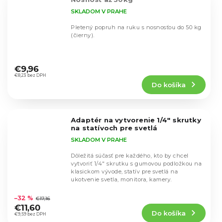
SKLADOM V PRAHE
Pletený popruh na ruku s nosnosťou do 50 kg
(čierny).
Priemerné
hodnotenie
€9,96
produktu
€8,23 bez DPH
Do košíka
je
4,7
z
5
Adaptér na vytvorenie 1/4" skrutky
hviezdičiek.
na statívoch pre svetlá
SKLADOM V PRAHE
Dôležitá súčasť pre každého, kto by chcel
vytvoriť 1/4" skrutku s gumovou podložkou na
klasickom vývode, statív pre svetlá na
ukotvenie svetla, monitora, kamery.
Priemerné
hodnotenie
–32 %
€17,16
produktu
€11,60
Do košíka
je
€9,59 bez DPH