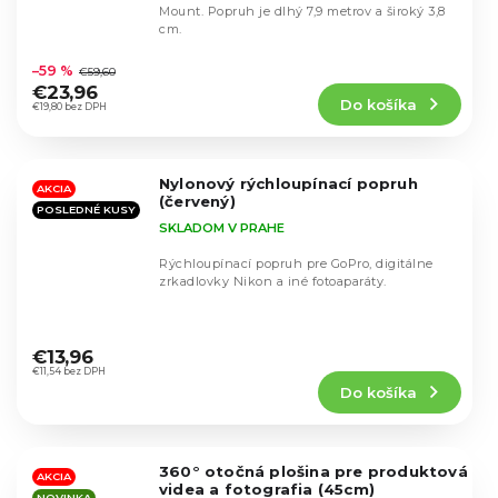
Mount. Popruh je dlhý 7,9 metrov a široký 3,8
cm.
Priemerné
hodnotenie
–59 %
€59,60
produktu
€23,96
Do košíka
je
€19,80 bez DPH
4,8
z
5
Nylonový rýchloupínací popruh
hviezdičiek.
AKCIA
(červený)
POSLEDNÉ KUSY
SKLADOM V PRAHE
Rýchloupínací popruh pre GoPro, digitálne
zrkadlovky Nikon a iné fotoaparáty.
Priemerné
hodnotenie
€13,96
produktu
€11,54 bez DPH
Do košíka
je
4,2
z
5
360° otočná plošina pre produktová
hviezdičiek.
AKCIA
videa a fotografia (45cm)
NOVINKA