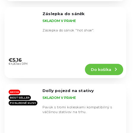
z
5
Záslepka do sáněk
hviezdičiek.
SKLADOM V PRAHE
Záslepka do sánok "hot shoe".
Priemerné
hodnotenie
€5,16
produktu
€4,26 bez DPH
Do košíka
je
5,0
z
5
Dolly pojezd na stativy
hviezdičiek.
AKCIA
SKLADOM V PRAHE
BESTSELLER
POSLEDNÉ KUSY
Pavúk s tromi kolieskami kompatibilný s
väčšinou statívov na trhu.
Priemerné