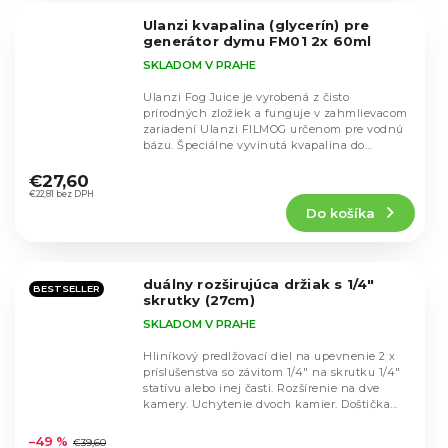
5
Ulanzi kvapalina (glycerín) pre
hviezdičiek.
generátor dymu FM01 2x 60ml
SKLADOM V PRAHE
Ulanzi Fog Juice je vyrobená z čisto
prírodných zložiek a funguje v zahmlievacom
zariadení Ulanzi FILMOG určenom pre vodnú
bázu. Špeciálne vyvinutá kvapalina do
Priemerné
zahmlievacieho...
hodnotenie
€27,60
produktu
€22,81 bez DPH
Do košíka
je
5,0
z
5
duálny rozširujúca držiak s 1/4"
hviezdičiek.
BESTSELLER
skrutky (27cm)
SKLADOM V PRAHE
Hliníkový predlžovací diel na upevnenie 2 x
príslušenstva so závitom 1/4" na skrutku 1/4"
statívu alebo inej časti. Rozšírenie na dve
kamery. Uchytenie dvoch kamier. Doštička...
Priemerné
hodnotenie
–49 %
€39,60