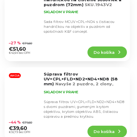
puzdrom (72mm)
SKU.1943V2
SKLADOM V PRAHE
Sada filtrov MCUV+CPL+ND4 s čistiacou
handričkou na objektív a puzdrom od
spoločnosti K&F concept.
Priemerné
hodnotenie
–27 %
€71,60
produktu
€51,60
Do košíka
je
€42,64 bez DPH
4,9
z
5
Súprava filtrov
hviezdičiek.
AKCIA
UV+CPL+FLD+ND2+ND4+ND8 (58
mm)
Navyše 2 puzdro, 2 clony,
krytka, útěrka
SKLADOM V PRAHE
Súprava filtrov UV+CPL+FLD+ND2+ND4+ND8
s dvomi puzdrami, gumeným krytom
objektívu, krytom objektívu ABS, čistiacou
Priemerné
súpravou a prednou krytkou.
hodnotenie
–44 %
€71,60
produktu
€39,60
Do košíka
je
€32,73 bez DPH