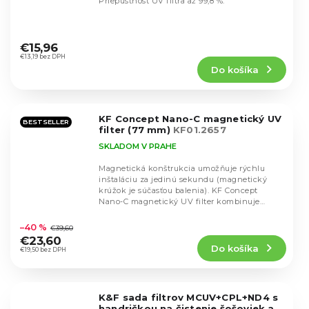
Priepustnosť UV filtra až 99,8 %.
Priemerné
hodnotenie
€15,96
produktu
€13,19 bez DPH
Do košíka
je
5,0
z
5
KF Concept Nano-C magnetický UV
hviezdičiek.
BESTSELLER
filter (77 mm)
KF01.2657
SKLADOM V PRAHE
Magnetická konštrukcia umožňuje rýchlu
inštaláciu za jedinú sekundu (magnetický
krúžok je súčasťou balenia). KF Concept
Nano-C magnetický UV filter kombinuje
Priemerné
špičkové optické...
hodnotenie
–40 %
€39,60
produktu
€23,60
Do košíka
je
€19,50 bez DPH
5,0
z
5
K&F sada filtrov MCUV+CPL+ND4 s
hviezdičiek.
handričkou na čistenie šošoviek a