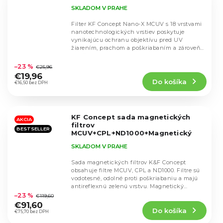
SKLADOM V PRAHE
Filter KF Concept Nano-X MCUV s 18 vrstvami
nanotechnologických vrstiev poskytuje
vynikajúcu ochranu objektívu pred UV
žiarením, prachom a poškriabaním a zároveň
Priemerné
zlepšuje...
hodnotenie
–23 %
€25,96
produktu
€19,96
Do košíka
je
€16,50 bez DPH
5,0
z
5
KF Concept sada magnetických
hviezdičiek.
AKCIA
filtrov
BESTSELLER
MCUV+CPL+ND1000+Magnetický
redukčný krúžok s puzdrom (67mm)
SKLADOM V PRAHE
SKU.1624
Sada magnetických filtrov K&F Concept
obsahuje filtre MCUV, CPL a ND1000. Filtre sú
vodotesné, odolné proti poškriabaniu a majú
Priemerné
antireflexnú zelenú vrstvu. Magnetický
hodnotenie
systém...
–23 %
€119,60
produktu
€91,60
Do košíka
je
€75,70 bez DPH
4,4