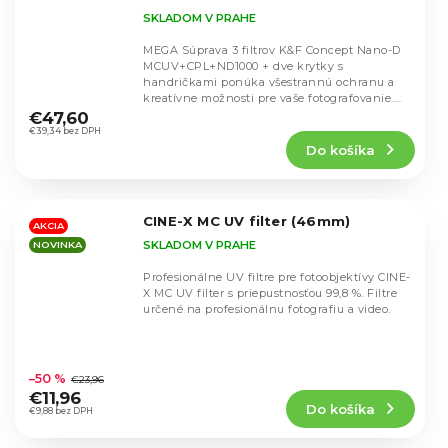
SKLADOM V PRAHE
MEGA Súprava 3 filtrov K&F Concept Nano-D
MCUV+CPL+ND1000 + dve krytky s
handričkami ponúka všestrannú ochranu a
Priemerné
kreatívne možnosti pre vaše fotografovanie.
hodnotenie
Filtre z...
€47,60
produktu
€39,34 bez DPH
Do košíka
je
5,0
z
5
CINE-X MC UV filter (46mm)
hviezdičiek.
AKCIA
SKLADOM V PRAHE
NOVINKA
Profesionálne UV filtre pre fotoobjektívy CINE-
X MC UV filter s priepustnosťou 99,8 %. Filtre
určené na profesionálnu fotografiu a video.
Priemerné
hodnotenie
–50 %
€23,96
produktu
€11,96
Do košíka
je
€9,88 bez DPH
5,0