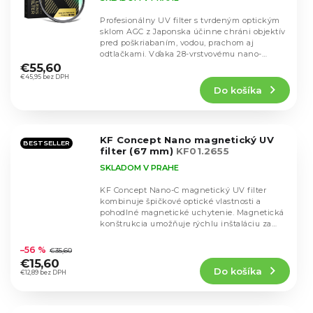
Profesionálny UV filter s tvrdeným optickým
sklom AGC z Japonska účinne chráni objektív
pred poškriabaním, vodou, prachom aj
Priemerné
odtlačkami. Vďaka 28-vrstvovému nano-
hodnotenie
povlaku ponúka...
€55,60
produktu
€45,95 bez DPH
Do košíka
je
4,8
z
5
KF Concept Nano magnetický UV
hviezdičiek.
BESTSELLER
filter (67 mm)
KF01.2655
SKLADOM V PRAHE
KF Concept Nano-C magnetický UV filter
kombinuje špičkové optické vlastnosti a
pohodlné magnetické uchytenie. Magnetická
konštrukcia umožňuje rýchlu inštaláciu za
Priemerné
jedinú sekundu...
hodnotenie
–56 %
€35,60
produktu
€15,60
Do košíka
je
€12,89 bez DPH
5,0
z
5