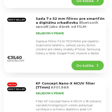
Do košíka
je
4,9
z
5
Sada 7 x 52 mm filtrov pre smartfón
hviezdičiek.
BESTSELLER
a digitálnu zrkadlovku
Bluetooth
spoušť jako dárek od FILM-
TECHNIKA
SKLADOM V PRAHE
Súprava filtrov FILM-TECHNIKA pre objektív
mobilného telefónu, veľkosť závitu 52mm,
vhodné pre všetky modely iPhone, Samsung
Priemerné
Galaxy a Note, Google Pixel, Huawei a ďalšie.
hodnotenie
€35,60
produktu
€29,42 bez DPH
Do košíka
je
4,3
z
5
KF Concept Nano-X MCUV filter
hviezdičiek.
AKCIA
(77mm)
KF01.969
BESTSELLER
SKLADOM V PRAHE
Filter KF Concept Nano-X MCUV s 18 vrstvami
nanotechnologických vrstiev poskytuje
vynikajúcu ochranu objektívu pred UV