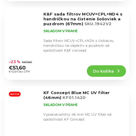
z
5
K&F sada filtrov MCUV+CPL+ND4 s
hviezdičiek.
handričkou na čistenie šošoviek a
puzdrom (67mm)
SKU.1942V2
SKLADOM V PRAHE
Sada filtrov MCUV+CPL+ND4 s čistiacou
handričkou na objektív a puzdrom od
spoločnosti K&F concept.
Priemerné
hodnotenie
–23 %
€67,60
produktu
€51,60
Do košíka
je
€42,64 bez DPH
4,8
z
5
KF Concept Blue MC UV filter
hviezdičiek.
AKCIA
(46mm)
KF01.1420
SKLADOM V PRAHE
Vysokokvalitný 46 mm MC UV filter od
spoločnosti KF Concept.
Priemerné