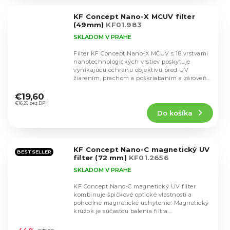
z
5
KF Concept Nano-X MCUV filter
hviezdičiek.
(49mm)
KF01.983
SKLADOM V PRAHE
Filter KF Concept Nano-X MCUV s 18 vrstvami
nanotechnologických vrstiev poskytuje
vynikajúcu ochranu objektívu pred UV
žiarením, prachom a poškriabaním a zároveň
Priemerné
zlepšuje...
hodnotenie
€19,60
produktu
€16,20 bez DPH
Do košíka
je
5,0
z
5
KF Concept Nano-C magnetický UV
hviezdičiek.
BESTSELLER
filter (72 mm)
KF01.2656
SKLADOM V PRAHE
KF Concept Nano-C magnetický UV filter
kombinuje špičkové optické vlastnosti a
pohodlné magnetické uchytenie. Magnetický
krúžok je súčasťou balenia filtra.
Priemerné
Vysokokvalitné...
hodnotenie