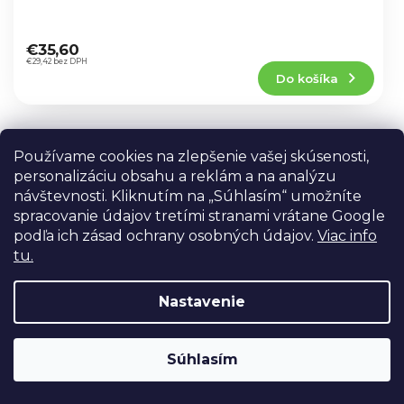
Priemerné
hodnotenie
€35,60
produktu
€29,42 bez DPH
Do košíka
je
5,0
z
5
KF Concept sada 3 filtrov Nano-D
hviezdičiek.
Používame cookies na zlepšenie vašej skúsenosti,
MCUV+CPL+ND1000 (52 mm)
SKU.2268V1
personalizáciu obsahu a reklám a na analýzu
SKLADOM V PRAHE
návštevnosti. Kliknutím na „Súhlasím“ umožníte
spracovanie údajov tretími stranami vrátane Google
MEGA Súprava 3 filtrov K&F Concept Nano-D
podľa ich zásad ochrany osobných údajov.
Viac info
MCUV+CPL+ND1000 + dve krytky s
handričkami. Sada 3 filtrov K&F Concept
tu.
Priemerné
Nano-D MCUV+CPL+ND1000 ponúka
hodnotenie
všestrannú ochranu a...
€47,60
produktu
€39,34 bez DPH
Nastavenie
Do košíka
je
5,0
z
Súhlasím
5
KF Concept Nano-X MCUV filter
hviezdičiek.
(86mm)
KF01.1413