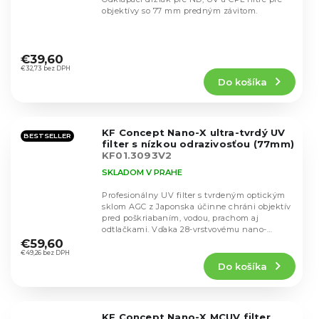
objektívy so 77 mm predným závitom.
Priemerné
hodnotenie
€39,60
produktu
€32,73 bez DPH
Do košíka
je
4,7
z
5
KF Concept Nano-X ultra-tvrdý UV
hviezdičiek.
BESTSELLER
filter s nízkou odrazivosťou (77mm)
KF01.3093V2
SKLADOM V PRAHE
Profesionálny UV filter s tvrdeným optickým
sklom AGC z Japonska účinne chráni objektív
pred poškriabaním, vodou, prachom aj
Priemerné
odtlačkami. Vďaka 28-vrstvovému nano-
hodnotenie
povlaku ponúka...
€59,60
produktu
€49,26 bez DPH
Do košíka
je
4,8
z
5
KF Concept Nano-X MCUV filter