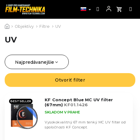
Prejsť
Objektívy
Filtre
UV
na
obsah
UV
Najpredávanejšie
R
a
Najlacnejšie
d
Otvoriť filter
V
Najdrahšie
e
ý
n
Abecedne
p
i
KF Concept Blue MC UV filter
i
BESTSELLER
(67mm)
KF01.1426
e
s
SKLADOM V PRAHE
p
p
r
r
Vysokokvalitný 67 mm tenký MC UV filter od
o
spoločnosti KF Concept.
o
d
d