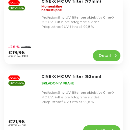
CINE-X MC UV filter (77mm)
hviezdičiek.
AKCIA
Momentálne
NOVINKA
nedostupné
Profesionálny UV filter pre objektívy Cine-X
MC UV. Filtre pre fotografie a videá.
Priepustnosť UV filtra až 99,8 %.
Priemerné
hodnotenie
–28 %
€27,96
produktu
€19,96
Detail
je
€16,50 bez DPH
4,9
z
5
CINE-X MC UV filter (82mm)
hviezdičiek.
AKCIA
SKLADOM V PRAHE
NOVINKA
Profesionálny UV filter pre objektívy Cine-X
MC UV. Filtre pre fotografie a videá.
Priepustnosť UV filtra až 99,8 %.
Priemerné
hodnotenie
€21,96
produktu
€18,15 bez DPH