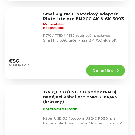
z
5
SmallRig NP-F batériový adaptér
hviezdičiek.
Plate Lite pre BMPCC 4K & 6K 3093
Momentálne
nedostupné
F970 / F750 / F550 batériový nadstavec
SmallRig 3093 určený pre BMPCC 4K a 6K.
Priemerné
hodnotenie
€56
produktu
€46,28 bez DPH
Do košíka
je
5,0
z
5
12V QC3.0 (USB 3.0 podpora PD)
hviezdičiek.
napájací kábel pre BMPCC 6K/4K
(krútený)
SKLADOM V PRAHE
Kábel USB 3.0 (podpora USB-C PD3.0) pre
kamery Black Magic 6K a 4K s výstupom 12 V.
Priemerné