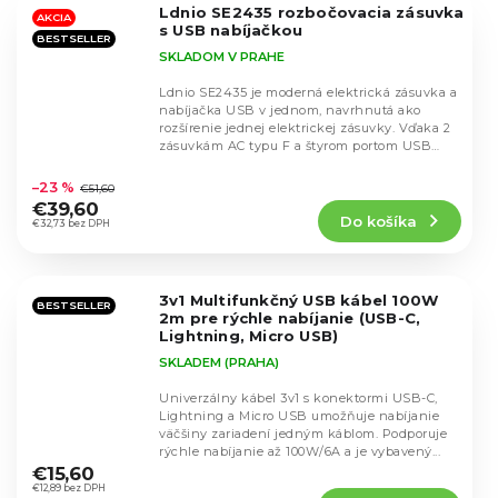
Ldnio SE2435 rozbočovacia zásuvka
hviezdičiek.
AKCIA
s USB nabíjačkou
BESTSELLER
SKLADOM V PRAHE
Ldnio SE2435 je moderná elektrická zásuvka a
nabíjačka USB v jednom, navrhnutá ako
rozšírenie jednej elektrickej zásuvky. Vďaka 2
zásuvkám AC typu F a štyrom portom USB
Priemerné
budete...
hodnotenie
–23 %
€51,60
produktu
€39,60
Do košíka
je
€32,73 bez DPH
5,0
z
5
3v1 Multifunkčný USB kábel 100W
hviezdičiek.
BESTSELLER
2m pre rýchle nabíjanie (USB-C,
Lightning, Micro USB)
SKLADEM (PRAHA)
Univerzálny kábel 3v1 s konektormi USB-C,
Lightning a Micro USB umožňuje nabíjanie
väčšiny zariadení jedným káblom. Podporuje
Priemerné
rýchle nabíjanie až 100W/6A a je vybavený...
hodnotenie
€15,60
produktu
€12,89 bez DPH