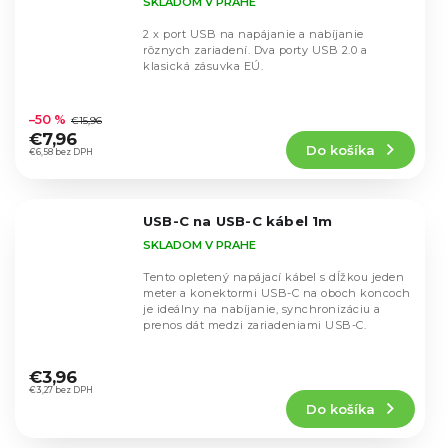
SKLADOM V PRAHE
2 x port USB na napájanie a nabíjanie
rôznych zariadení. Dva porty USB 2.0 a
klasická zásuvka EÚ.
Priemerné
hodnotenie
–50 %
€15,96
produktu
€7,96
Do košíka
je
€6,58 bez DPH
4,9
z
5
USB-C na USB-C kábel 1m
hviezdičiek.
SKLADOM V PRAHE
Tento opletený napájací kábel s dĺžkou jeden
meter a konektormi USB-C na oboch koncoch
je ideálny na nabíjanie, synchronizáciu a
prenos dát medzi zariadeniami USB-C.
Priemerné
hodnotenie
€3,96
produktu
€3,27 bez DPH
Do košíka
je
5,0