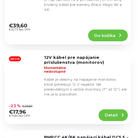
krútený kábel pre kamery Black Magic 6K a
4K.
Priemerné
hodnotenie
€39,60
produktu
€32,73 bez DPH
Do košíka
je
4,9
z
5
12V kábel pre napájanie
hviezdičiek.
AKCIA
príslušenstva (monitorov)
Momentálne
nedostupné
Kábel je ideálny na napájanie monitorov,
ktoré potrebujú 12 V napätie. Ide
predovšetkým o väčšie monitory (7" až 12"), ale
nie je to pravidlom.
Priemerné
hodnotenie
–23 %
€23,60
produktu
€17,96
Detail
je
€14,84 bez DPH
5,0
z
5
BMPCC 4K/6K napájací kábel DC5,5 -