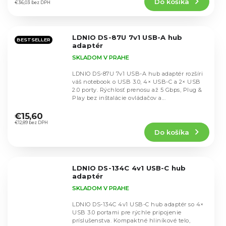
Do košíka
je
€36,03 bez DPH
5,0
z
5
LDNIO DS-87U 7v1 USB-A hub
hviezdičiek.
BESTSELLER
adaptér
SKLADOM V PRAHE
LDNIO DS-87U 7v1 USB-A hub adaptér rozšíri
váš notebook o USB 3.0, 4× USB-C a 2× USB
2.0 porty. Rýchlosť prenosu až 5 Gbps, Plug &
Play bez inštalácie ovládačov a...
Priemerné
hodnotenie
€15,60
produktu
€12,89 bez DPH
Do košíka
je
5,0
z
5
LDNIO DS-134C 4v1 USB-C hub
hviezdičiek.
adaptér
SKLADOM V PRAHE
LDNIO DS-134C 4v1 USB-C hub adaptér so 4×
USB 3.0 portami pre rýchle pripojenie
príslušenstva. Kompaktné hliníkové telo,