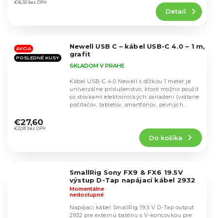
produktu
€16,50 bez DPH
Detail
je
5,0
z
5
Newell USB C – kábel USB-C 4.0 – 1 m,
hviezdičiek.
AKCIA
grafit
POSLEDNÉ KUSY
SKLADOM V PRAHE
Kábel USB-C 4.0 Newell s dĺžkou 1 meter je
univerzálne príslušenstvo, ktoré možno použiť
so stovkami elektronických zariadení (vrátane
počítačov, tabletov, smartfónov, pevných...
Priemerné
hodnotenie
€27,60
produktu
€22,81 bez DPH
Do košíka
je
5,0
z
5
SmallRig Sony FX9 & FX6 19.5V
hviezdičiek.
výstup D-Tap napájací kábel 2932
Momentálne
nedostupné
Napájací kábel SmallRig 19,5 V D-Tap output
2932 pre externú batériu s V-koncovkou pre