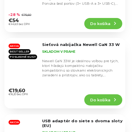
Ponúka šesť portov (3× USB-A a 3× USB-C),
Priemerné
podporu...
hodnotenie
–28 %
€75,60
produktu
€54
Do košíka
je
€44,63 bez DPH
5,0
z
5
Sieťová nabíjačka Newell GaN 33 W
hviezdičiek.
AKCIA
SKLADOM V PRAHE
BESTSELLER
POSLEDNÉ KUSY
Newell GaN 33W je ideálnou voľbou pre tých,
ktorí hľadajú kompaktnú nabíjačku
kompatibilnú so stovkami elektronických
zariadení a prístrojov, ako sú tablety,
smartfóny, náhlavné...
Priemerné
hodnotenie
€19,60
produktu
€16,20 bez DPH
Do košíka
je
4,4
z
5
USB adaptér do siete s dvoma sloty
hviezdičiek.
AKCIA
(EU)