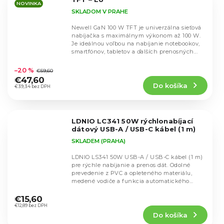
NOVINKA
SKLADOM V PRAHE
Newell GaN 100 W TFT je univerzálna sieťová
nabíjačka s maximálnym výkonom až 100 W.
Je ideálnou voľbou na nabíjanie notebookov,
smartfónov, tabletov a ďalších prenosných...
Priemerné
hodnotenie
–20 %
€59,60
produktu
€47,60
Do košíka
je
€39,34 bez DPH
4,5
z
5
LDNIO LC341 50W rýchlonabíjací
hviezdičiek.
dátový USB-A / USB-C kábel (1 m)
SKLADEM (PRAHA)
LDNIO LS341 50W USB-A / USB-C kábel (1 m)
pre rýchle nabíjanie a prenos dát. Odolné
prevedenie z PVC a opleteného materiálu,
medené vodiče a funkcia automatického
Priemerné
odpojenia po...
hodnotenie
€15,60
produktu
€12,89 bez DPH
Do košíka
je