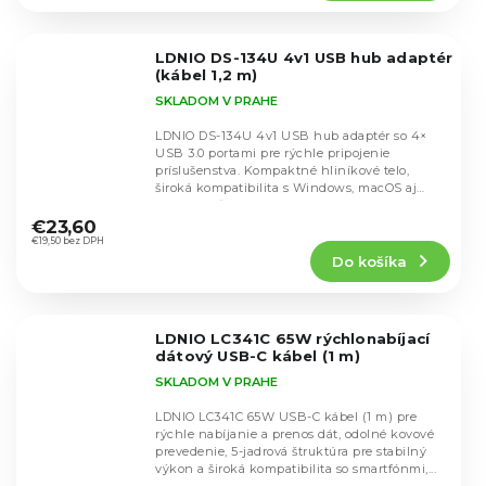
5,0
z
5
LDNIO DS-134U 4v1 USB hub adaptér
hviezdičiek.
(kábel 1,2 m)
SKLADOM V PRAHE
LDNIO DS-134U 4v1 USB hub adaptér so 4×
USB 3.0 portami pre rýchle pripojenie
príslušenstva. Kompaktné hliníkové telo,
široká kompatibilita s Windows, macOS aj
Priemerné
Linux, spoľahlivý...
hodnotenie
€23,60
produktu
€19,50 bez DPH
Do košíka
je
5,0
z
5
LDNIO LC341C 65W rýchlonabíjací
hviezdičiek.
dátový USB-C kábel (1 m)
SKLADOM V PRAHE
LDNIO LC341C 65W USB-C kábel (1 m) pre
rýchle nabíjanie a prenos dát, odolné kovové
prevedenie, 5-jadrová štruktúra pre stabilný
výkon a široká kompatibilita so smartfónmi,...
Priemerné