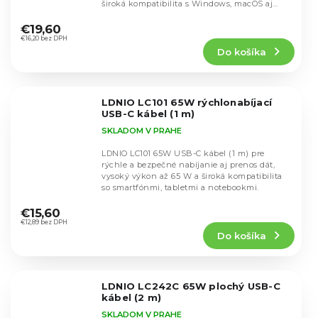
široká kompatibilita s Windows, macOS aj
Priemerné
Linux,...
hodnotenie
€19,60
produktu
€16,20 bez DPH
Do košíka
je
5,0
z
5
LDNIO LC101 65W rýchlonabíjací
hviezdičiek.
USB-C kábel (1 m)
SKLADOM V PRAHE
LDNIO LC101 65W USB-C kábel (1 m) pre
rýchle a bezpečné nabíjanie aj prenos dát,
vysoký výkon až 65 W a široká kompatibilita
so smartfónmi, tabletmi a notebookmi.
Priemerné
hodnotenie
€15,60
produktu
€12,89 bez DPH
Do košíka
je
5,0
z
5
LDNIO LC242C 65W plochý USB-C
hviezdičiek.
kábel (2 m)
SKLADOM V PRAHE