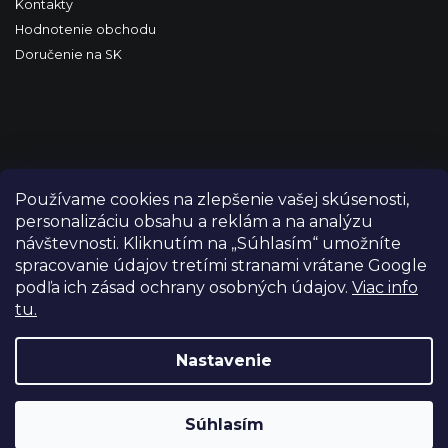
Kontakty
Hodnotenie obchodu
Doručenie na SK
Používame cookies na zlepšenie vašej skúsenosti,
personalizáciu obsahu a reklám a na analýzu
návštevnosti. Kliknutím na „Súhlasím“ umožníte
spracovanie údajov tretími stranami vrátane Google
podľa ich zásad ochrany osobných údajov.
Viac info
tu.
Copyright 2026
FILM-TECHNIKA
. Všetky práva vyhradené.
Upraviť nastavenie cookies
Nastavenie
Grafický návrh vytvořil a nakódoval
Shoptetak.cz
Súhlasím
Vytvoril Shoptet