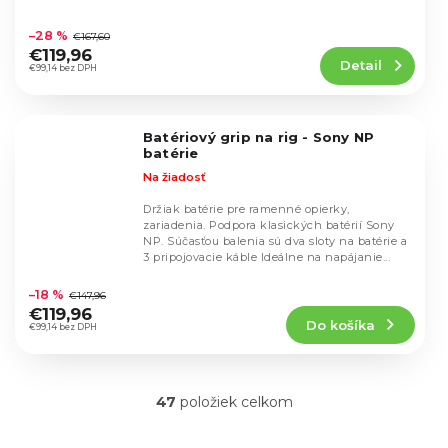
Priemerné
hodnotenie
–28 %
€167,60
produktu
€119,96
Detail
je
€99,14 bez DPH
4,8
z
5
Batériový grip na rig - Sony NP
hviezdičiek.
batérie
Na žiadosť
Držiak batérie pre ramenné opierky,
zariadenia. Podpora klasických batérií Sony
NP. Súčasťou balenia sú dva sloty na batérie a
3 pripojovacie káble Ideálne na napájanie...
Priemerné
hodnotenie
–18 %
€147,96
produktu
€119,96
Do košíka
je
€99,14 bez DPH
5,0
z
5
47
položiek celkom
hviezdičiek.
O
v