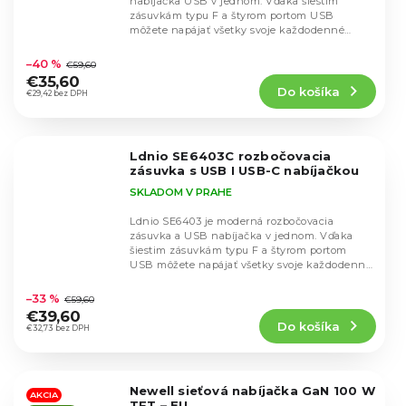
nabíjačka USB v jednom. Vďaka šiestim
zásuvkám typu F a štyrom portom USB
môžete napájať všetky svoje každodenné
Priemerné
elektrické zariadenia a...
hodnotenie
–40 %
€59,60
produktu
€35,60
Do košíka
je
€29,42 bez DPH
5,0
z
5
Ldnio SE6403C rozbočovacia
hviezdičiek.
zásuvka s USB I USB-C nabíjačkou
SKLADOM V PRAHE
Ldnio SE6403 je moderná rozbočovacia
zásuvka a USB nabíjačka v jednom. Vďaka
šiestim zásuvkám typu F a štyrom portom
USB môžete napájať všetky svoje každodenné
Priemerné
elektrické...
hodnotenie
–33 %
€59,60
produktu
€39,60
Do košíka
je
€32,73 bez DPH
5,0
z
5
Newell sieťová nabíjačka GaN 100 W
hviezdičiek.
AKCIA
TFT – EU