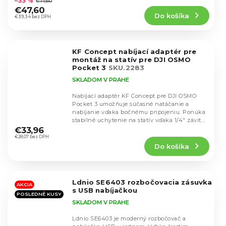
–33 %
€71,60
produktu
€47,60
Do košíka
je
€39,34 bez DPH
4,5
z
5
KF Concept nabíjací adaptér pre
hviezdičiek.
montáž na statív pre DJI OSMO
Pocket 3
SKU.2283
SKLADOM V PRAHE
Nabíjací adaptér KF Concept pre DJI OSMO
Pocket 3 umožňuje súčasné natáčanie a
nabíjanie vďaka bočnému pripojeniu. Ponúka
Priemerné
stabilné uchytenie na statív vďaka 1/4" závitu
hodnotenie
a...
€33,96
produktu
€28,07 bez DPH
Do košíka
je
5,0
z
5
Ldnio SE6403 rozbočovacia zásuvka
hviezdičiek.
AKCIA
s USB nabíjačkou
POSLEDNÉ KUSY
SKLADOM V PRAHE
Ldnio SE6403 je moderný rozbočovač a