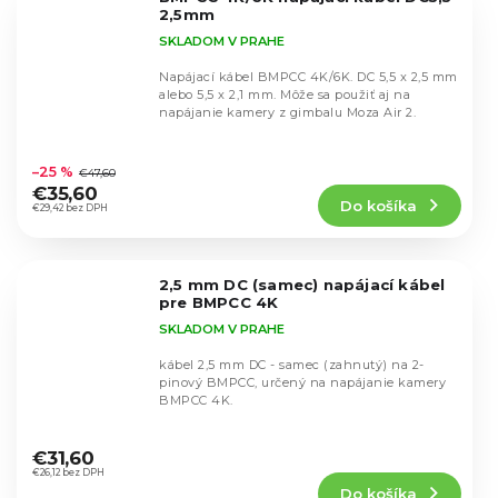
hviezdičiek.
2,5mm
SKLADOM V PRAHE
Napájací kábel BMPCC 4K/6K. DC 5,5 x 2,5 mm
alebo 5,5 x 2,1 mm. Môže sa použiť aj na
napájanie kamery z gimbalu Moza Air 2.
Priemerné
hodnotenie
–25 %
€47,60
produktu
€35,60
Do košíka
je
€29,42 bez DPH
4,9
z
5
2,5 mm DC (samec) napájací kábel
hviezdičiek.
pre BMPCC 4K
SKLADOM V PRAHE
kábel 2,5 mm DC - samec (zahnutý) na 2-
pinový BMPCC, určený na napájanie kamery
BMPCC 4K.
Priemerné
hodnotenie
€31,60
produktu
€26,12 bez DPH
Do košíka
je