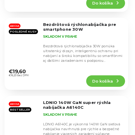
Do košíka
je
4,8
z
5
Bezdrôtová rýchlonabíjačka pre
hviezdičiek.
AKCIA
smartphone 30W
POSLEDNÉ KUSY
SKLADOM V PRAHE
Bezdrôtová rýchlonabíjačka 30W ponúka
ultratenký dizajn, inteligentnú ochranu pri
nabíjaní a širokú kompatibilitu so smartfónmi
aj ďalšími zariadeniami s podporou
Priemerné
bezdrôtového...
hodnotenie
€19,60
produktu
€16,20 bez DPH
Do košíka
je
4,0
z
5
LDNIO 140W GaN super rýchla
hviezdičiek.
AKCIA
nabíjačka A6140C
BESTSELLER
SKLADOM V PRAHE
LDNIO A6140C je výkonná 140W GaN sieťová
nabíjačka navrhnutá pre rýchle a bezpečné
nabíjanie viacerých zariadení súčasne.