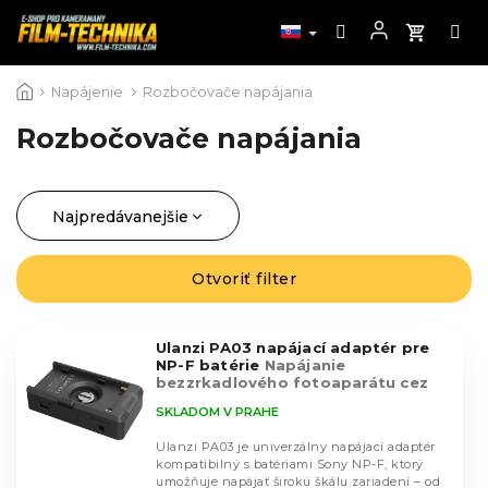
Prejsť
Napájenie
Rozbočovače napájania
na
obsah
Rozbočovače napájania
Najpredávanejšie
R
a
Najlacnejšie
d
Otvoriť filter
V
Najdrahšie
e
ý
n
Abecedne
p
i
Ulanzi PA03 napájací adaptér pre
i
NP-F batérie
Napájanie
e
s
bezzrkadlového fotoaparátu cez
p
USB-C
p
SKLADOM V PRAHE
r
r
o
Ulanzi PA03 je univerzálny napájací adaptér
o
d
kompatibilný s batériami Sony NP-F, ktorý
d
umožňuje napájať širokú škálu zariadení – od