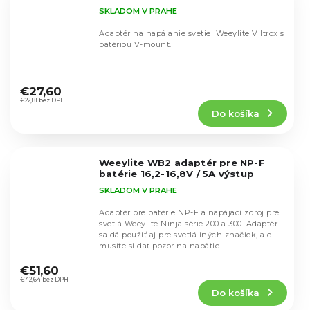
SKLADOM V PRAHE
Adaptér na napájanie svetiel Weeylite Viltrox s
batériou V-mount.
Priemerné
hodnotenie
€27,60
produktu
€22,81 bez DPH
Do košíka
je
5,0
z
5
Weeylite WB2 adaptér pre NP-F
hviezdičiek.
batérie 16,2-16,8V / 5A výstup
SKLADOM V PRAHE
Adaptér pre batérie NP-F a napájací zdroj pre
svetlá Weeylite Ninja série 200 a 300. Adaptér
sa dá použiť aj pre svetlá iných značiek, ale
musíte si dať pozor na napätie.
Priemerné
hodnotenie
€51,60
produktu
€42,64 bez DPH
Do košíka
je
5,0