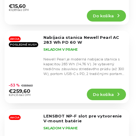
hodnotenie
€15,60
produktu
€12,89 bez DPH
Do košíka
je
5,0
z
5
Nabíjacia stanica Newell Pearl AC
hviezdičiek.
AKCIA
283 Wh PD 60 W
POSLEDNÉ KUSY
SKLADOM V PRAHE
Newell Pearl je moderná nabíjacia stanica s
kapacitou 283 Wh (14,76 V). Je vybavený
tradičnou zásuvkou striedavého prúdu (až 300
W), portom USB-C s PD, 2 tradičnými portami
Priemerné
USB...
hodnotenie
–53 %
€559,60
produktu
€259,60
Do košíka
je
€214,55 bez DPH
4,9
z
5
LENSBOT NP-F slot pre vytvorenie
hviezdičiek.
AKCIA
V-mount batérie
SKLADOM V PRAHE