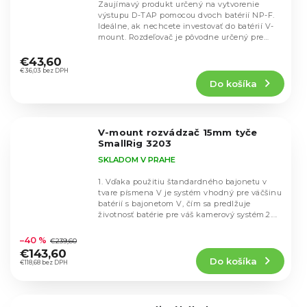
Zaujímavý produkt určený na vytvorenie
výstupu D-TAP pomocou dvoch batérií NP-F.
Ideálne, ak nechcete investovať do batérií V-
mount. Rozdeľovač je pôvodne určený pre
Priemerné
svetlá...
hodnotenie
€43,60
produktu
€36,03 bez DPH
Do košíka
je
5,0
z
5
V-mount rozvádzač 15mm tyče
hviezdičiek.
SmallRig 3203
SKLADOM V PRAHE
1. Vďaka použitiu štandardného bajonetu v
tvare písmena V je systém vhodný pre väčšinu
batérií s bajonetom V, čím sa predlžuje
životnosť batérie pre váš kamerový systém.2....
Priemerné
hodnotenie
–40 %
€239,60
produktu
€143,60
Do košíka
je
€118,68 bez DPH
5,0
z
5