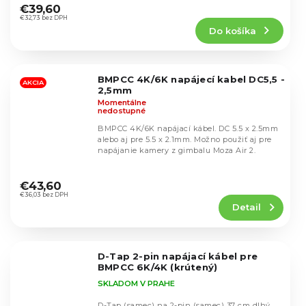
hodnotenie
€39,60
produktu
€32,73 bez DPH
Do košíka
je
4,7
z
5
BMPCC 4K/6K napájecí kabel DC5,5 -
hviezdičiek.
AKCIA
2,5mm
Momentálne
nedostupné
BMPCC 4K/6K napájací kábel. DC 5.5 x 2.5mm
alebo aj pre 5.5 x 2.1mm. Možno použiť aj pre
napájanie kamery z gimbalu Moza Air 2.
Priemerné
hodnotenie
€43,60
produktu
€36,03 bez DPH
Detail
je
4,5
z
5
D-Tap 2-pin napájací kábel pre
hviezdičiek.
BMPCC 6K/4K (krútený)
SKLADOM V PRAHE
D-Tap (samec) na 2-pin (samec) 37 cm dlhý