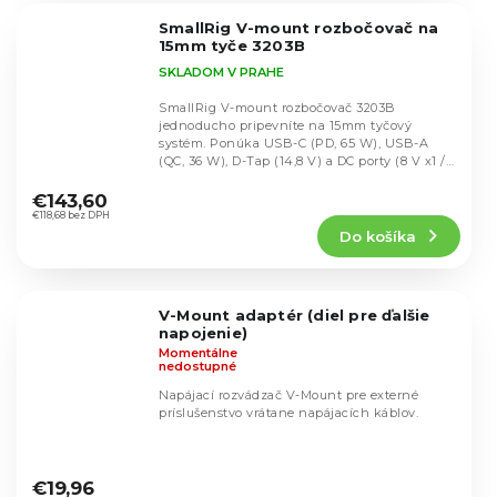
5
SmallRig V-mount rozbočovač na
hviezdičiek.
15mm tyče 3203B
SKLADOM V PRAHE
SmallRig V-mount rozbočovač 3203B
jednoducho pripevníte na 15mm tyčový
systém. Ponúka USB-C (PD, 65 W), USB-A
(QC, 36 W), D-Tap (14,8 V) a DC porty (8 V x1 /
Priemerné
12 V x2) na...
hodnotenie
€143,60
produktu
€118,68 bez DPH
Do košíka
je
5,0
z
5
V-Mount adaptér (diel pre ďalšie
hviezdičiek.
napojenie)
Momentálne
nedostupné
Napájací rozvádzač V-Mount pre externé
príslušenstvo vrátane napájacích káblov.
Priemerné
hodnotenie
€19,96