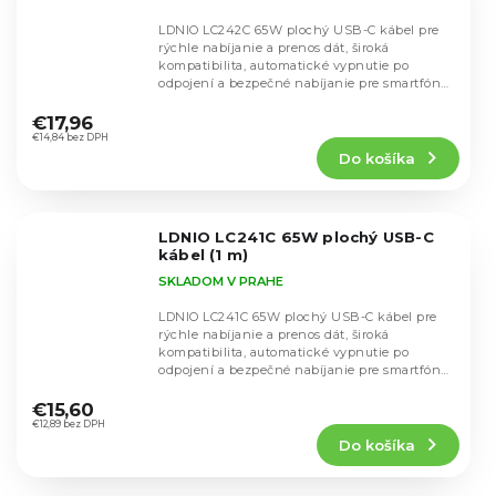
LDNIO LC242C 65W plochý USB-C kábel pre
rýchle nabíjanie a prenos dát, široká
kompatibilita, automatické vypnutie po
odpojení a bezpečné nabíjanie pre smartfóny,
Priemerné
tablety aj...
hodnotenie
€17,96
produktu
€14,84 bez DPH
Do košíka
je
5,0
z
5
LDNIO LC241C 65W plochý USB-C
hviezdičiek.
kábel (1 m)
SKLADOM V PRAHE
LDNIO LC241C 65W plochý USB-C kábel pre
rýchle nabíjanie a prenos dát, široká
kompatibilita, automatické vypnutie po
odpojení a bezpečné nabíjanie pre smartfóny,
Priemerné
tablety aj...
hodnotenie
€15,60
produktu
€12,89 bez DPH
Do košíka
je
5,0
z