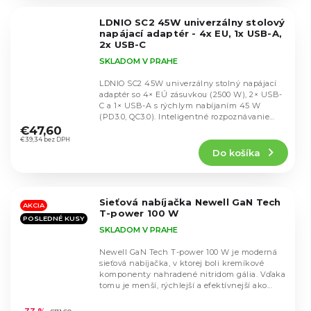
z
5
LDNIO SC2 45W univerzálny stolový
hviezdičiek.
napájací adaptér - 4x EU, 1x USB-A,
2x USB-C
SKLADOM V PRAHE
LDNIO SC2 45W univerzálny stolný napájací
adaptér so 4× EÚ zásuvkou (2500 W), 2× USB-
C a 1× USB-A s rýchlym nabíjaním 45 W
Priemerné
(PD3.0, QC3.0). Inteligentné rozpoznávanie
hodnotenie
výkonu,...
€47,60
produktu
€39,34 bez DPH
Do košíka
je
5,0
z
5
Sieťová nabíjačka Newell GaN Tech
hviezdičiek.
AKCIA
T-power 100 W
POSLEDNÉ KUSY
SKLADOM V PRAHE
Newell GaN Tech T-power 100 W je moderná
sieťová nabíjačka, v ktorej boli kremíkové
komponenty nahradené nitridom gália. Vďaka
tomu je menší, rýchlejší a efektívnejší ako...
Priemerné
hodnotenie