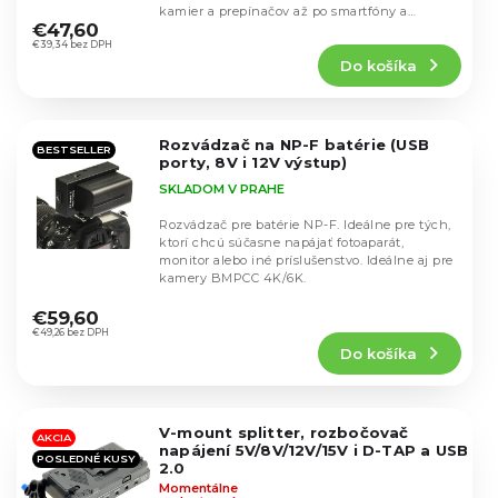
u
Priemerné
u
kamier a prepínačov až po smartfóny a
hodnotenie
k
€47,60
tablety....
k
produktu
€39,34 bez DPH
t
t
Do košíka
je
o
o
5,0
v
v
z
5
Rozvádzač na NP-F batérie (USB
hviezdičiek.
BESTSELLER
porty, 8V i 12V výstup)
SKLADOM V PRAHE
Rozvádzač pre batérie NP-F. Ideálne pre tých,
ktorí chcú súčasne napájať fotoaparát,
monitor alebo iné príslušenstvo. Ideálne aj pre
kamery BMPCC 4K/6K.
Priemerné
hodnotenie
€59,60
produktu
€49,26 bez DPH
Do košíka
je
4,9
z
5
V-mount splitter, rozbočovač
hviezdičiek.
AKCIA
napájení 5V/8V/12V/15V i D-TAP a USB
POSLEDNÉ KUSY
2.0
Momentálne