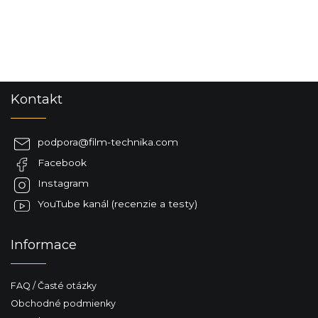
l
á
d
a
c
i
e
Z
p
Kontakt
á
r
p
v
ä
k
podpora
@
film-technika.com
y
t
v
Facebook
i
ý
e
Instagram
p
i
YouTube kanál (recenzie a testy)
s
u
Informace
FAQ / Časté otázky
Obchodné podmienky