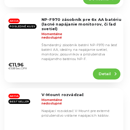
5,0
z
5
NP-F970 zásobník pre 6x AA batériu
hviezdičiek.
AKCIA
(lacné napájanie monitorov, či ľad
POSLEDNÉ KUSY
svetiel)
Momentálne
nedostupné
Štandardný zásobník batérií NP-F970 na šesť
batérií AA, ideálny na napájanie svetiel,
monitorov, posuvníkov a príslušenstva
Priemerné
napájaného batériou NP-F.
hodnotenie
€11,96
produktu
€9,88 bez DPH
Detail
je
5,0
z
5
V-Mount rozvádzač
hviezdičiek.
AKCIA
Momentálne
BESTSELLER
nedostupné
Napájací rozvádzač V-Mount pre externé
príslušenstvo vrátane napájacích káblov.