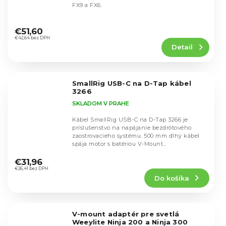
FX9 a FX6.
Priemerné
hodnotenie
€51,60
produktu
€42,64 bez DPH
Detail
je
5,0
z
5
SmallRig USB-C na D-Tap kábel
hviezdičiek.
3266
SKLADOM V PRAHE
Kábel SmallRig USB-C na D-Tap 3266 je
príslušenstvo na napájanie bezdrôtového
zaostrovacieho systému. 500 mm dlhý kábel
spája motor s batériou V-Mount
Priemerné
prostredníctvom portu...
hodnotenie
€31,96
produktu
€26,41 bez DPH
Do košíka
je
3,0
z
5
V-mount adaptér pre svetlá
hviezdičiek.
Weeylite Ninja 200 a Ninja 300