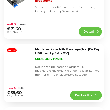
nedostupné
V-mount rozvaděč pro napájení monitoru,
kamery a dalšího příslušenství.
Priemerné
hodnotenie
–48 %
€139,60
produktu
€71,60
Detail
je
€59,17 bez DPH
4,7
z
5
Multifunkční NP-F nabíječka (D-Tap,
hviezdičiek.
AKCIA
USB porty 5V - 9V)
SKLADOM V PRAHE
Rozvádzač pre batérie štandardu NP-F.
Ideálne pre niekoho kto chce napájať kameru,
monitor či iné príslušenstvo súčasne.
Priemerné
hodnotenie
–23 %
€51,60
produktu
€39,60
Do košíka
je
€32,73 bez DPH
4,9
z
5