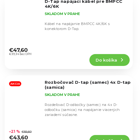
D-Tap napájací kábel pre BMPCC
hviezdičiek.
4K/6K
SKLADOM V PRAHE
Kábel na napájanie BMPCC 4K/6K s
konektorom D-Tap.
Priemerné
hodnotenie
€47,60
produktu
€39,34 bez DPH
Do košíka
je
5,0
z
5
Rozbočovač D-tap (samec) 4x D-tap
hviezdičiek.
AKCIA
(samica)
SKLADOM V PRAHE
Rozdeľovač D-odbočky (samec) na 4x D-
odbočku (samica) na napájanie viacerých
zariadení súčasne.
Priemerné
hodnotenie
–21 %
€55,60
produktu
€43,60