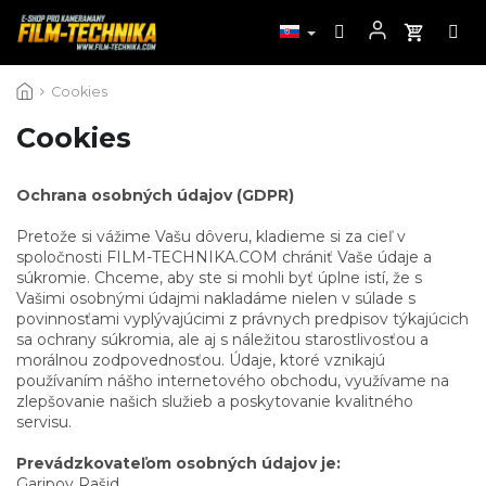
Prejsť
Cookies
na
obsah
Cookies
Ochrana osobných údajov (GDPR)
Pretože si vážime Vašu dôveru, kladieme si za cieľ v
spoločnosti FILM-TECHNIKA.COM chrániť Vaše údaje a
súkromie. Chceme, aby ste si mohli byť úplne istí, že s
Vašimi osobnými údajmi nakladáme nielen v súlade s
povinnosťami vyplývajúcimi z právnych predpisov týkajúcich
sa ochrany súkromia, ale aj s náležitou starostlivosťou a
morálnou zodpovednosťou. Údaje, ktoré vznikajú
používaním nášho internetového obchodu, využívame na
zlepšovanie našich služieb a poskytovanie kvalitného
servisu.
Prevádzkovateľom osobných údajov je:
Garipov Rašid