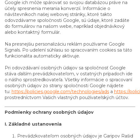
Google ich môže spárovať so svojou databázou práve na
účely spresnenia merania konverzií. Informácie o
návštevníkoch našej webovej stránky, ktoré takto
odovzdávame spoločnosti Google, sú údaje, ktoré zadáte
do formulárov na našom webe, napríklad objednávkový
alebo kontaktný formulár.
Na presnejšiu personalizáciu reklám používame Google
Signals. Po udelení súhlasu so spracovaním cookies sa táto
funkcionalita automaticky aktivuje.
Pri odovzdávaní osobných údajov sa spoločnosť Google
stáva ďalším prevádzkovateľom, v ostatných prípadoch ide
o nášho sprostredkovateľa. Všetky informácie o spracovaní
osobných údajov zo strany spoločnosti Google nájdete
tu:
https://policies.google.com/technologies/ads
a
https://poli
prostredníctvom Vašich vlastných používateľských účtov.
Podmienky ochrany osobných údajov
I. Základné ustanovenia
Prevádzkovateľom osobných údajov je Garipov Rašid