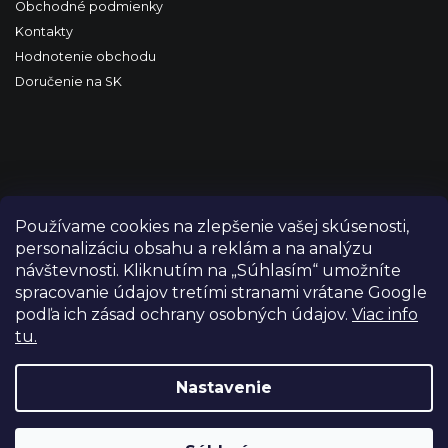
Obchodné podmienky
Kontakty
Hodnotenie obchodu
Doručenie na SK
Používame cookies na zlepšenie vašej skúsenosti,
personalizáciu obsahu a reklám a na analýzu
návštevnosti. Kliknutím na „Súhlasím“ umožníte
spracovanie údajov tretími stranami vrátane Google
podľa ich zásad ochrany osobných údajov.
Viac info
tu.
Copyright 2026
FILM-TECHNIKA
. Všetky práva vyhradené.
Upraviť nastavenie cookies
Nastavenie
Grafický návrh vytvořil a nakódoval
Shoptetak.cz