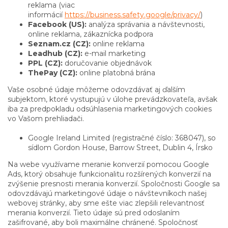
reklama (viac
informácií
https://business.safety.google/privacy/
)
Facebook (US):
analýza správania a návštevnosti,
online reklama, zákaznícka podpora
Seznam.cz (CZ):
online reklama
Leadhub (CZ):
e-mail marketing
PPL (CZ):
doručovanie objednávok
ThePay (CZ):
online platobná brána
Vaše osobné údaje môžeme odovzdávať aj ďalším
subjektom, ktoré vystupujú v úlohe prevádzkovateľa, avšak
iba za predpokladu odsúhlasenia marketingových cookies
vo Vašom prehliadači.
Google Ireland Limited (registračné číslo: 368047), so
sídlom Gordon House, Barrow Street, Dublin 4, Írsko
Na webe využívame meranie konverzií pomocou Google
Ads, ktorý obsahuje funkcionalitu rozšírených konverzií na
zvýšenie presnosti merania konverzií. Spoločnosti Google sa
odovzdávajú marketingové údaje o návštevníkoch našej
webovej stránky, aby sme ešte viac zlepšili relevantnosť
merania konverzií. Tieto údaje sú pred odoslaním
zašifrované, aby boli maximálne chránené. Spoločnosť