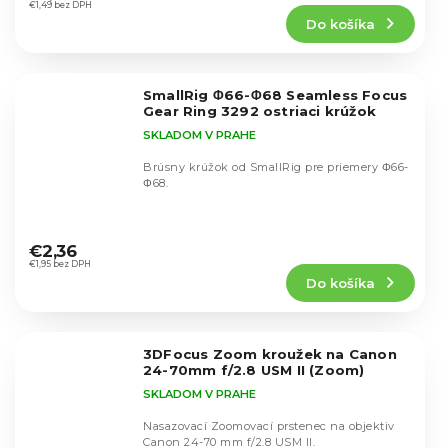
produktu
€1,49 bez DPH
Do košíka
je
5,0
z
5
SmallRig Φ66-Φ68 Seamless Focus
hviezdičiek.
Gear Ring 3292 ostriaci krúžok
SKLADOM V PRAHE
Brúsny krúžok od SmallRig pre priemery Φ66-
Φ68.
Priemerné
hodnotenie
€2,36
produktu
€1,95 bez DPH
Do košíka
je
5,0
z
5
3DFocus Zoom kroužek na Canon
hviezdičiek.
24-70mm f/2.8 USM II (Zoom)
SKLADOM V PRAHE
Nasazovací Zoomovací prstenec na objektiv
Canon 24-70 mm f/2.8 USM II.