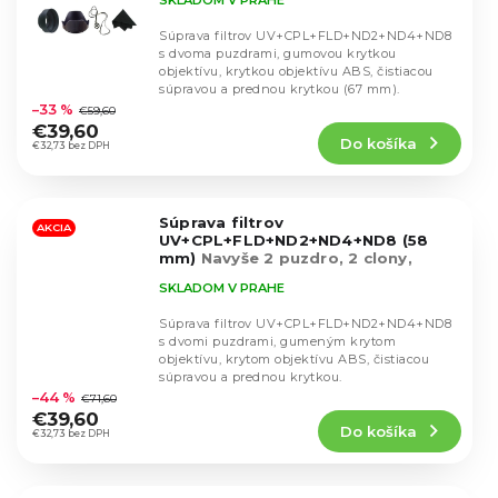
Súprava filtrov UV+CPL+FLD+ND2+ND4+ND8
s dvoma puzdrami, gumovou krytkou
objektívu, krytkou objektívu ABS, čistiacou
Priemerné
súpravou a prednou krytkou (67 mm).
hodnotenie
–33 %
€59,60
produktu
€39,60
Do košíka
je
€32,73 bez DPH
4,4
z
5
Súprava filtrov
hviezdičiek.
AKCIA
UV+CPL+FLD+ND2+ND4+ND8 (58
mm)
Navyše 2 puzdro, 2 clony,
krytka, útěrka
SKLADOM V PRAHE
Súprava filtrov UV+CPL+FLD+ND2+ND4+ND8
s dvomi puzdrami, gumeným krytom
objektívu, krytom objektívu ABS, čistiacou
Priemerné
súpravou a prednou krytkou.
hodnotenie
–44 %
€71,60
produktu
€39,60
Do košíka
je
€32,73 bez DPH
4,6
z
5