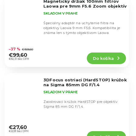
Magnetický držiak 100mm filtrov
hviezdičiek.
Laowa pre 9mm F5.6 Zoom objektív
SKLADOM V PRAHE
Špeciálny adaptér na uchytenie filtra na
objektívy Laowa 9 mm F5,6. Kompatibilita je
známa len s týmto objektívom Laowa.
Priemerné
hodnotenie
–37 %
€159,60
produktu
€99,60
Do košíka
je
€82,31 bez DPH
5,0
z
5
3DFocus ostriaci (HardSTOP) krúžok
hviezdičiek.
na Sigma 85mm DG F/1.4
SKLADOM V PRAHE
Zaostrovací krúžok HardSTOP pre objektív
Sigma 85 mm DG F/1,4.
Priemerné
hodnotenie
€27,60
produktu
€22,81 bez DPH