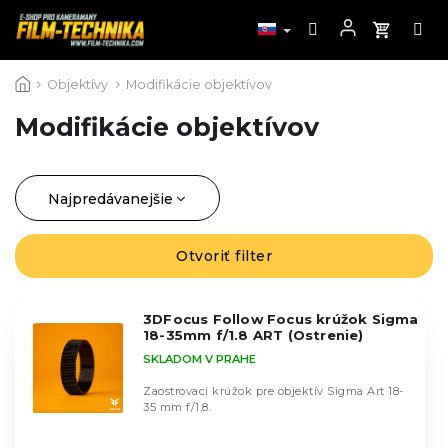
Prejsť
Objektívy
Modifikácie objektívov
na
obsah
Modifikácie objektívov
Najpredávanejšie
R
a
Najlacnejšie
d
Otvoriť filter
V
Najdrahšie
e
ý
n
Abecedne
p
i
3DFocus Follow Focus krúžok Sigma
i
18-35mm f/1.8 ART (Ostrenie)
e
s
SKLADOM V PRAHE
p
p
r
r
Zaostrovací krúžok pre objektív Sigma Art 18-
o
35 mm f/1,8.
o
d
d