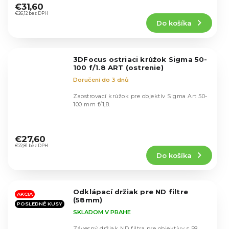
hodnotenie
€31,60
produktu
€26,12 bez DPH
Do košíka
je
4,2
z
5
3DFocus ostriaci krúžok Sigma 50-
hviezdičiek.
100 f/1.8 ART (ostrenie)
Doručení do 3 dnů
Zaostrovací krúžok pre objektív Sigma Art 50-
100 mm f/1,8.
Priemerné
hodnotenie
€27,60
produktu
€22,81 bez DPH
Do košíka
je
5,0
z
5
Odklápací držiak pre ND filtre
hviezdičiek.
AKCIA
(58mm)
POSLEDNÉ KUSY
SKLADOM V PRAHE
Závesný držiak ND filtra pre objektívy s 58