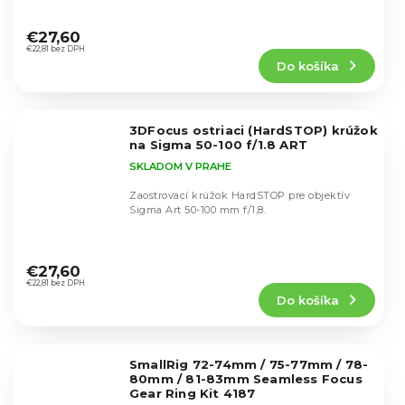
Priemerné
hodnotenie
€27,60
produktu
€22,81 bez DPH
Do košíka
je
5,0
z
5
3DFocus ostriaci (HardSTOP) krúžok
hviezdičiek.
na Sigma 50-100 f/1.8 ART
SKLADOM V PRAHE
Zaostrovací krúžok HardSTOP pre objektív
Sigma Art 50-100 mm f/1,8.
Priemerné
hodnotenie
€27,60
produktu
€22,81 bez DPH
Do košíka
je
5,0
z
5
SmallRig 72-74mm / 75-77mm / 78-
hviezdičiek.
80mm / 81-83mm Seamless Focus
Gear Ring Kit 4187