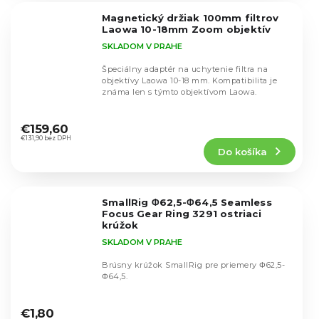
5
Magnetický držiak 100mm filtrov
hviezdičiek.
Laowa 10-18mm Zoom objektív
SKLADOM V PRAHE
Špeciálny adaptér na uchytenie filtra na
objektívy Laowa 10-18 mm. Kompatibilita je
známa len s týmto objektívom Laowa.
Priemerné
hodnotenie
€159,60
produktu
€131,90 bez DPH
Do košíka
je
5,0
z
5
SmallRig Φ62,5-Φ64,5 Seamless
hviezdičiek.
Focus Gear Ring 3291 ostriaci
krúžok
SKLADOM V PRAHE
Brúsny krúžok SmallRig pre priemery Φ62,5-
Φ64,5.
Priemerné
hodnotenie
€1,80