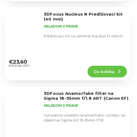
z
5
3DFocus Nucleus N Predlžovací kit
hviezdičiek.
(40 mm)
SKLADOM V PRAHE
Predlžovací kit na ostrenie Nucleus N 40mm.
Priemerné
hodnotenie
€23,60
produktu
€19,50 bez DPH
Do košíka
je
5,0
z
5
3DFocus Anamorfake filter na
hviezdičiek.
Sigma 18-35mm f/1.8 ART (Canon EF)
SKLADOM V PRAHE
Vytvorenie umelého anamorfného vzhľadu na
objektíve Sigma Art 18-35mm f/1.8.
Priemerné