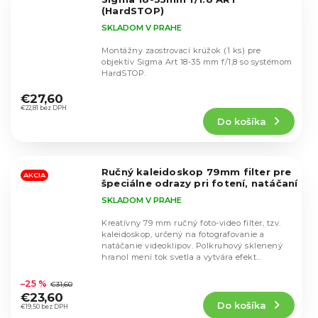
(HardSTOP)
SKLADOM V PRAHE
Montážny zaostrovací krúžok (1 ks) pre
objektív Sigma Art 18-35 mm f/1,8 so systémom
HardSTOP.
Priemerné
hodnotenie
€27,60
produktu
€22,81 bez DPH
Do košíka
je
4,3
z
5
Ručný kaleidoskop 79mm filter pre
hviezdičiek.
AKCIA
špeciálne odrazy pri fotení, natáčaní
SKLADOM V PRAHE
Kreatívny 79 mm ručný foto-video filter, tzv.
kaleidoskop, určený na fotografovanie a
natáčanie videoklipov. Polkruhový sklenený
hranol mení tok svetla a vytvára efekt
Priemerné
podobný...
hodnotenie
–25 %
€31,60
produktu
€23,60
Do košíka
je
€19,50 bez DPH