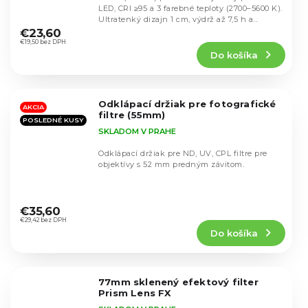
LED, CRI ≥95 a 3 farebné teploty (2700–5600 K).
Priemerné
Ultratenký dizajn 1 cm, výdrž až 7,5 h a...
hodnotenie
€23,60
produktu
€19,50 bez DPH
Do košíka
je
5,0
z
5
Odklápací držiak pre fotografické
hviezdičiek.
AKCIA
filtre (55mm)
POSLEDNÉ KUSY
SKLADOM V PRAHE
Odklápací držiak pre ND, UV, CPL filtre pre
objektívy s 52 mm predným závitom.
Priemerné
hodnotenie
€35,60
produktu
€29,42 bez DPH
Do košíka
je
5,0
z
5
77mm sklenený efektový filter
hviezdičiek.
Prism Lens FX