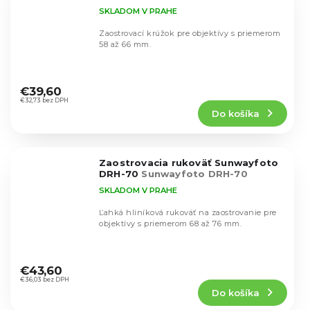
SKLADOM V PRAHE
Zaostrovací krúžok pre objektívy s priemerom
58 až 66 mm.
Priemerné
hodnotenie
€39,60
produktu
€32,73 bez DPH
Do košíka
je
4,6
z
5
Zaostrovacia rukoväť Sunwayfoto
hviezdičiek.
DRH-70
Sunwayfoto DRH-70
SKLADOM V PRAHE
Ľahká hliníková rukoväť na zaostrovanie pre
objektívy s priemerom 68 až 76 mm.
Priemerné
hodnotenie
€43,60
produktu
€36,03 bez DPH
Do košíka
je
4,8