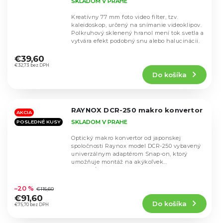
SKLADOM V PRAHE
Kreatívny 77 mm foto video filter, tzv.
kaleidoskop, určený na snímanie videoklipov.
Polkruhový sklenený hranol mení tok svetla a
vytvára efekt podobný snu alebo halucinácii.
Priemerné
hodnotenie
€39,60
produktu
€32,73 bez DPH
Do košíka
je
3,8
z
5
RAYNOX DCR-250 makro konvertor
hviezdičiek.
AKCIA
SKLADOM V PRAHE
POSLEDNÉ KUSY
Optický makro konvertor od japonskej
spoločnosti Raynox model DCR-250 vybavený
univerzálnym adaptérom Snap-on, ktorý
umožňuje montáž na akýkoľvek
objektív/adaptér (puzdro) s...
Priemerné
hodnotenie
–20 %
€115,60
produktu
€91,60
Do košíka
je
€75,70 bez DPH
4,4