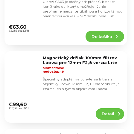
Ulanzi CA03 je otočný adaptér s C-bracket
konštrukciou, ktorý umožňuje rýchle
prepínanie medzi vertikálnou a horizontálnou
orientáciou vďaka 0 – 90° flexibilnému uhlu
Priemerné
otáčania....
hodnotenie
€63,60
produktu
€52,56 bez DPH
Do košíka
je
5,0
z
5
Magnetický držiak 100mm filtrov
hviezdičiek.
Laowa pre 12mm F2,8 verzia Lite
Momentálne
nedostupné
Špeciálny adaptér na uchytenie filtra na
objektívy Laowa 12 mm F2,8. Kompatibilita je
známa len s týmto objektívom Laowa.
Priemerné
hodnotenie
€99,60
produktu
€82,31 bez DPH
Detail
je
5,0
z
5