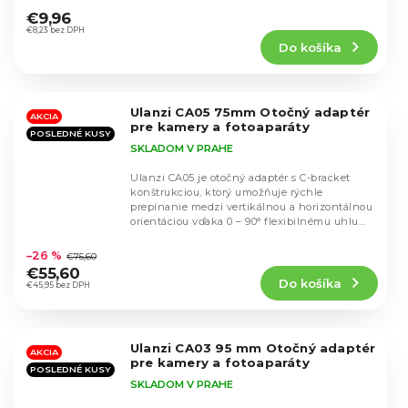
hodnotenie
€9,96
produktu
€8,23 bez DPH
Do košíka
je
4,8
z
5
Ulanzi CA05 75mm Otočný adaptér
hviezdičiek.
AKCIA
pre kamery a fotoaparáty
POSLEDNÉ KUSY
SKLADOM V PRAHE
Ulanzi CA05 je otočný adaptér s C-bracket
konštrukciou, ktorý umožňuje rýchle
prepínanie medzi vertikálnou a horizontálnou
orientáciou vďaka 0 – 90° flexibilnému uhlu
Priemerné
otáčania....
hodnotenie
–26 %
€75,60
produktu
€55,60
Do košíka
je
€45,95 bez DPH
5,0
z
5
Ulanzi CA03 95 mm Otočný adaptér
hviezdičiek.
AKCIA
pre kamery a fotoaparáty
POSLEDNÉ KUSY
SKLADOM V PRAHE