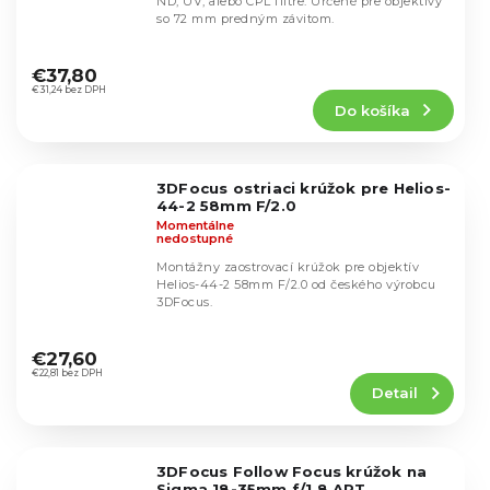
ND, UV, alebo CPL filtre. Určené pre objektívy
so 72 mm predným závitom.
Priemerné
hodnotenie
€37,80
produktu
€31,24 bez DPH
Do košíka
je
4,6
z
5
3DFocus ostriaci krúžok pre Helios-
hviezdičiek.
44-2 58mm F/2.0
Momentálne
nedostupné
Montážny zaostrovací krúžok pre objektív
Helios-44-2 58mm F/2.0 od českého výrobcu
3DFocus.
Priemerné
hodnotenie
€27,60
produktu
€22,81 bez DPH
Detail
je
5,0
z
5
3DFocus Follow Focus krúžok na
hviezdičiek.
Sigma 18-35mm f/1.8 ART