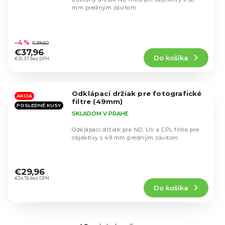
mm predným závitom.
Priemerné
hodnotenie
–4 %
€39,60
produktu
€37,96
Do košíka
je
€31,37 bez DPH
5,0
z
5
Odklápací držiak pre fotografické
hviezdičiek.
AKCIA
filtre (49mm)
POSLEDNÉ KUSY
SKLADOM V PRAHE
Odklápací držiak pre ND, UV a CPL filtre pre
objektívy s 49 mm predným závitom.
Priemerné
hodnotenie
€29,96
produktu
€24,76 bez DPH
Do košíka
je
5,0
z
5