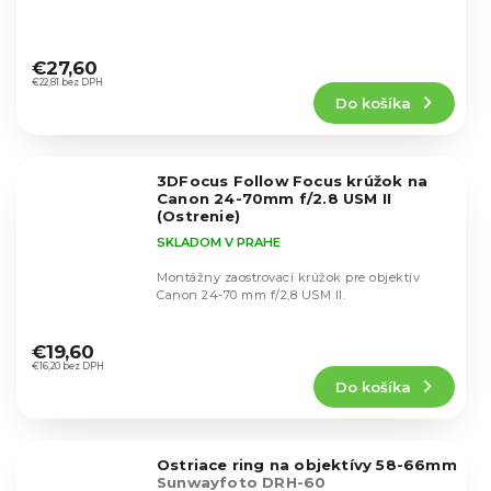
Priemerné
hodnotenie
€27,60
produktu
€22,81 bez DPH
Do košíka
je
5,0
z
5
3DFocus Follow Focus krúžok na
hviezdičiek.
Canon 24-70mm f/2.8 USM II
(Ostrenie)
SKLADOM V PRAHE
Montážny zaostrovací krúžok pre objektív
Canon 24-70 mm f/2,8 USM II.
Priemerné
hodnotenie
€19,60
produktu
€16,20 bez DPH
Do košíka
je
5,0
z
5
Ostriace ring na objektívy 58-66mm
hviezdičiek.
Sunwayfoto DRH-60