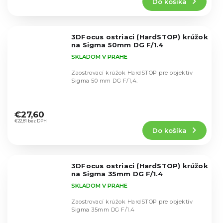
Do košíka
je
5,0
z
5
3DFocus ostriaci (HardSTOP) krúžok
hviezdičiek.
na Sigma 50mm DG F/1.4
SKLADOM V PRAHE
Zaostrovací krúžok HardSTOP pre objektív
Sigma 50 mm DG F/1,4.
Priemerné
hodnotenie
€27,60
produktu
€22,81 bez DPH
Do košíka
je
5,0
z
5
3DFocus ostriaci (HardSTOP) krúžok
hviezdičiek.
na Sigma 35mm DG F/1.4
SKLADOM V PRAHE
Zaostrovací krúžok HardSTOP pre objektív
Sigma 35mm DG F/1.4