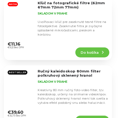
Kľúč na fotografické filtre (62mm
hviezdičiek.
AKCIA
67mm 72mm 77mm)
SKLADOM V PRAHE
Uvoľňovací kľúč pre zaseknuté tesné filtre na
fotoobjektíve. Zaseknutie filtra je zvyčajne
spôsobené mikročasticami, pieskom a
koróziou.
Priemerné
hodnotenie
€11,16
produktu
€9,22 bez DPH
Do košíka
je
4,7
z
5
Ručný kaleidoskop 80mm filter
hviezdičiek.
BESTSELLER
polkruhový sklenený hranol
SKLADOM V PRAHE
Kreatívny 80 mm ručný foto-video filter, tzv.
kaleidoskop, určený na snímanie videoklipov.
Polkruhový sklenený hranol mení tok svetla a
vytvára efekt podobný snu alebo halucinácii.
Priemerné
hodnotenie
€39,60
produktu
€32,73 bez DPH