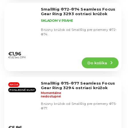
z
5
SmallRig Φ72-Φ74 Seamless Focus
hviezdičiek.
Gear Ring 3293 ostriaci krúžok
SKLADOM V PRAHE
Brúsny krúžok od SmallRig pre priemery Φ72-
Φ74.
Priemerné
hodnotenie
€1,96
produktu
€1,62 bez DPH
Do košíka
je
4,8
z
5
SmallRig Φ75-Φ77 Seamless Focus
hviezdičiek.
AKCIA
Gear Ring 3294 ostriaci krúžok
POSLEDNÉ KUSY
Momentálne
nedostupné
Brúsny krúžok od SmallRig pre priemery Φ75-
Φ77.
Priemerné
hodnotenie
€5,96