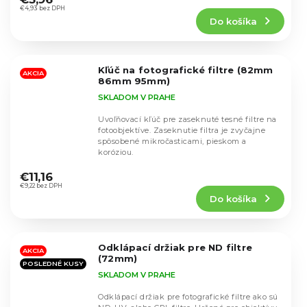
produktu
€4,93 bez DPH
Do košíka
je
5,0
z
5
Kľúč na fotografické filtre (82mm
hviezdičiek.
AKCIA
86mm 95mm)
SKLADOM V PRAHE
Uvoľňovací kľúč pre zaseknuté tesné filtre na
fotoobjektíve. Zaseknutie filtra je zvyčajne
spôsobené mikročasticami, pieskom a
koróziou.
Priemerné
hodnotenie
€11,16
produktu
€9,22 bez DPH
Do košíka
je
4,8
z
5
Odklápací držiak pre ND filtre
hviezdičiek.
AKCIA
(72mm)
POSLEDNÉ KUSY
SKLADOM V PRAHE
Odklápací držiak pre fotografické filtre ako sú