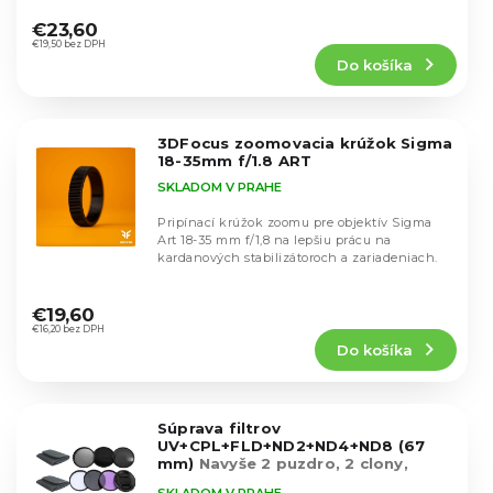
u
Priemerné
u
hodnotenie
k
€23,60
k
produktu
€19,50 bez DPH
t
t
Do košíka
je
o
o
4,8
v
v
z
5
3DFocus zoomovacia krúžok Sigma
hviezdičiek.
18-35mm f/1.8 ART
SKLADOM V PRAHE
Pripínací krúžok zoomu pre objektív Sigma
Art 18-35 mm f/1,8 na lepšiu prácu na
kardanových stabilizátoroch a zariadeniach.
Priemerné
hodnotenie
€19,60
produktu
€16,20 bez DPH
Do košíka
je
5,0
z
5
Súprava filtrov
hviezdičiek.
UV+CPL+FLD+ND2+ND4+ND8 (67
mm)
Navyše 2 puzdro, 2 clony,
krytka, útěrka
SKLADOM V PRAHE