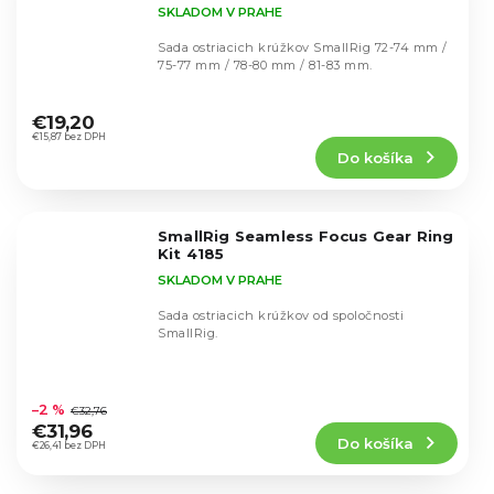
SKLADOM V PRAHE
Sada ostriacich krúžkov SmallRig 72-74 mm /
75-77 mm / 78-80 mm / 81-83 mm.
Priemerné
hodnotenie
€19,20
produktu
€15,87 bez DPH
Do košíka
je
5,0
z
5
SmallRig Seamless Focus Gear Ring
hviezdičiek.
Kit 4185
SKLADOM V PRAHE
Sada ostriacich krúžkov od spoločnosti
SmallRig.
Priemerné
hodnotenie
–2 %
€32,76
produktu
€31,96
Do košíka
je
€26,41 bez DPH
3,0
z