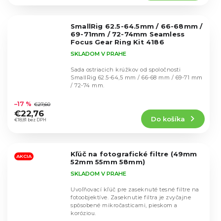
4,6
z
5
SmallRig 62.5-64.5mm / 66-68mm /
hviezdičiek.
69-71mm / 72-74mm Seamless
Focus Gear Ring Kit 4186
SKLADOM V PRAHE
Sada ostriacich krúžkov od spoločnosti
SmallRig 62.5-64,5 mm / 66-68 mm / 69-71 mm
/ 72-74 mm.
Priemerné
hodnotenie
–17 %
€27,60
produktu
€22,76
Do košíka
je
€18,81 bez DPH
5,0
z
5
Kľúč na fotografické filtre (49mm
hviezdičiek.
AKCIA
52mm 55mm 58mm)
SKLADOM V PRAHE
Uvoľňovací kľúč pre zaseknuté tesné filtre na
fotoobjektíve. Zaseknutie filtra je zvyčajne
spôsobené mikročasticami, pieskom a
koróziou.
Priemerné