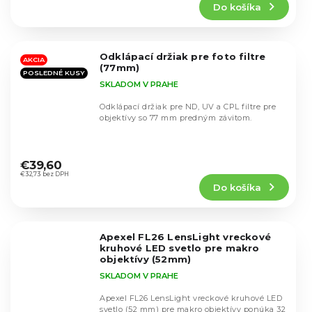
Do košíka
je
4,8
z
5
Odklápací držiak pre foto filtre
hviezdičiek.
AKCIA
(77mm)
POSLEDNÉ KUSY
SKLADOM V PRAHE
Odklápací držiak pre ND, UV a CPL filtre pre
objektívy so 77 mm predným závitom.
Priemerné
hodnotenie
€39,60
produktu
€32,73 bez DPH
Do košíka
je
4,7
z
5
Apexel FL26 LensLight vreckové
hviezdičiek.
kruhové LED svetlo pre makro
objektívy (52mm)
SKLADOM V PRAHE
Apexel FL26 LensLight vreckové kruhové LED
svetlo (52 mm) pre makro objektívy ponúka 32