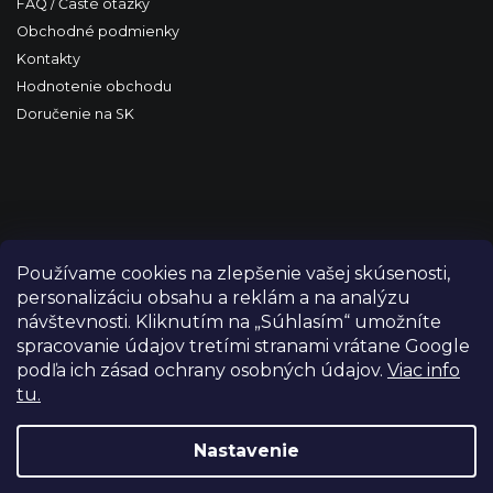
FAQ / Časté otázky
Obchodné podmienky
Kontakty
Hodnotenie obchodu
Doručenie na SK
Používame cookies na zlepšenie vašej skúsenosti,
personalizáciu obsahu a reklám a na analýzu
návštevnosti. Kliknutím na „Súhlasím“ umožníte
spracovanie údajov tretími stranami vrátane Google
podľa ich zásad ochrany osobných údajov.
Viac info
tu.
Copyright 2026
FILM-TECHNIKA
. Všetky práva vyhradené.
Upraviť nastavenie cookies
Nastavenie
Grafický návrh vytvořil a nakódoval
Shoptetak.cz