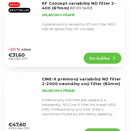
KF Concept variabilný ND filter 2-
hviezdičiek.
AKCIA
400 (67mm)
KF01.1403
BESTSELLER
SKLADOM V PRAHE
Vysokokvalitný variabilný 67 mm filter ND2-
400 od spoločnosti KF Concept.
Priemerné
hodnotenie
–20 %
€39,60
produktu
€31,60
Do košíka
je
€26,12 bez DPH
4,6
z
5
CINE-X prémiový variabilný ND filter
hviezdičiek.
2-2000 neutrálny sivý filter (82mm)
SKLADOM V PRAHE
Profesionálny ND filter pre objektívy a
fotoaparáty. ND Cine-X filter má rozsah ND2-
2000. Profesionálny sivý filter (filter s
neutrálnou hustotou) pre všetky objektívy
Priemerné
všetkých...
hodnotenie
€47,60
produktu
€39,34 bez DPH