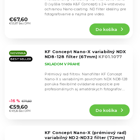
D (vyššia trieda K&F Concept) s 24-vrstvovou
ochranou Nano-coating. ND filter ideálny pre
Priemerné
fotografovanie a najmä pre video.
hodnotenie
€67,60
produktu
€55,87 bez DPH
Do košíka
je
4,5
z
5
KF Concept Nano-X variabilný NDX
hviezdičiek.
NOVINKA
ND8-128 filter (67mm)
KF01.1077
BESTSELLER
SKLADOM V PRAHE
Prémiový rad filtrov. Nanofilter KF Concept
Nano-X s variabilným povrchom NDX ND8-128
ponúka flexibilné ovládanie expozície pre
profesionálnych aj amatérskych fotografov....
Priemerné
hodnotenie
–16 %
€71,60
produktu
€59,60
Do košíka
je
€49,26 bez DPH
4,9
z
5
KF Concept Nano-X (prémiový rad)
hviezdičiek.
variabilný ND2-ND32 filter (72mm)