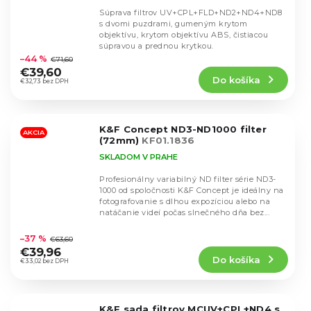
Súprava filtrov UV+CPL+FLD+ND2+ND4+ND8
s dvomi puzdrami, gumeným krytom
objektívu, krytom objektívu ABS, čistiacou
Priemerné
súpravou a prednou krytkou.
hodnotenie
–44 %
€71,60
produktu
€39,60
Do košíka
je
€32,73 bez DPH
4,6
z
5
K&F Concept ND3-ND1000 filter
hviezdičiek.
AKCIA
(72mm)
KF01.1836
SKLADOM V PRAHE
Profesionálny variabilný ND filter série ND3-
1000 od spoločnosti K&F Concept je ideálny na
fotografovanie s dlhou expozíciou alebo na
natáčanie videí počas slnečného dňa bez...
Priemerné
hodnotenie
–37 %
€63,60
produktu
€39,96
Do košíka
je
€33,02 bez DPH
4,8
z
5
K&F sada filtrov MCUV+CPL+ND4 s