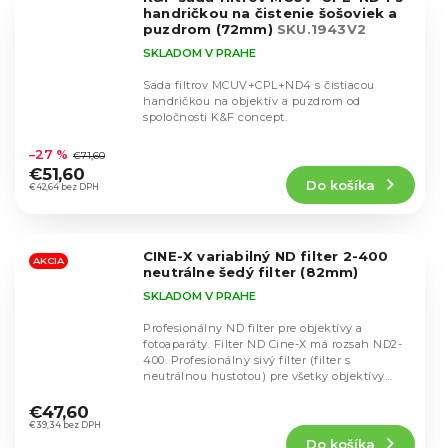
hviezdičiek.
handričkou na čistenie šošoviek a
puzdrom (72mm)
SKU.1943V2
SKLADOM V PRAHE
Sada filtrov MCUV+CPL+ND4 s čistiacou
handričkou na objektív a puzdrom od
spoločnosti K&F concept.
Priemerné
hodnotenie
–27 %
€71,60
produktu
€51,60
Do košíka
je
€42,64 bez DPH
4,9
z
5
CINE-X variabilný ND filter 2-400
hviezdičiek.
AKCIA
neutrálne šedý filter (82mm)
SKLADOM V PRAHE
Profesionálny ND filter pre objektívy a
fotoaparáty. Filter ND Cine-X má rozsah ND2-
400. Profesionálny sivý filter (filter s
neutrálnou hustotou) pre všetky objektívy
Priemerné
všetkých...
hodnotenie
€47,60
produktu
€39,34 bez DPH
Do košíka
je