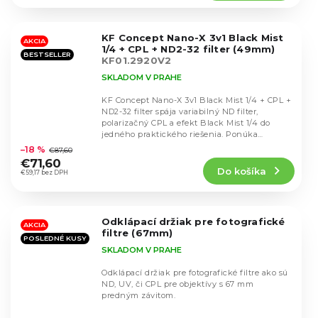
4,9
z
5
KF Concept Nano-X 3v1 Black Mist
hviezdičiek.
AKCIA
1/4 + CPL + ND2-32 filter (49mm)
BESTSELLER
KF01.2920V2
SKLADOM V PRAHE
KF Concept Nano-X 3v1 Black Mist 1/4 + CPL +
ND2-32 filter spája variabilný ND filter,
polarizačný CPL a efekt Black Mist 1/4 do
Priemerné
jedného praktického riešenia. Ponúka
hodnotenie
precíznu...
–18 %
€87,60
produktu
€71,60
Do košíka
je
€59,17 bez DPH
4,5
z
5
Odklápací držiak pre fotografické
hviezdičiek.
AKCIA
filtre (67mm)
POSLEDNÉ KUSY
SKLADOM V PRAHE
Odklápací držiak pre fotografické filtre ako sú
ND, UV, či CPL pre objektívy s 67 mm
predným závitom.
Priemerné