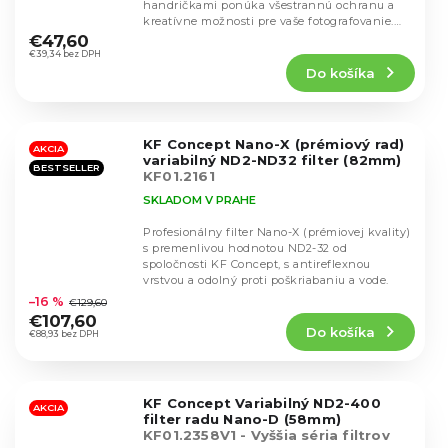
handričkami ponúka všestrannú ochranu a
Priemerné
kreatívne možnosti pre vaše fotografovanie.
hodnotenie
Filtre z...
€47,60
produktu
€39,34 bez DPH
Do košíka
je
5,0
z
5
KF Concept Nano-X (prémiový rad)
hviezdičiek.
AKCIA
variabilný ND2-ND32 filter (82mm)
BESTSELLER
KF01.2161
SKLADOM V PRAHE
Profesionálny filter Nano-X (prémiovej kvality)
s premenlivou hodnotou ND2-32 od
spoločnosti KF Concept, s antireflexnou
Priemerné
vrstvou a odolný proti poškriabaniu a vode.
hodnotenie
–16 %
€129,60
produktu
€107,60
Do košíka
je
€88,93 bez DPH
4,6
z
5
KF Concept Variabilný ND2-400
hviezdičiek.
AKCIA
filter radu Nano-D (58mm)
KF01.2358V1 - Vyššia séria filtrov