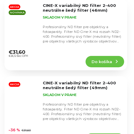
5
CINE-X variabilný ND filter 2-400
hviezdičiek.
AKCIA
neutrálne šedý filter (46mm)
NOVINKA
SKLADOM V PRAHE
Profesionálny ND filter pre objektívy a
fotoaparáty. Filter ND Cine-X má rozsah ND2-
400. Profesionálny sivý filter (neutrálny filter)
pre objektívy všetkých výrobcov objektívov...
Priemerné
hodnotenie
€31,60
produktu
€26,12 bez DPH
Do košíka
je
4,9
z
5
CINE-X variabilný ND filter 2-400
hviezdičiek.
AKCIA
neutrálne šedý filter (49mm)
SKLADOM V PRAHE
Profesionálny ND filter pre objektívy a
fotoaparáty. Filter ND Cine-X má rozsah ND2-
400. Profesionálny sivý filter (neutrálny filter)
pre objektívy všetkých výrobcov objektívov...
Priemerné
hodnotenie
–36 %
€31,60