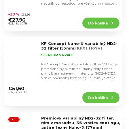
neutrálnou hustotou) pre všetkých výrobcov...
Priemerné
hodnotenie
–30 %
€39,96
produktu
€27,96
Do košíka
je
€23,11 bez DPH
4,7
z
5
KF Concept Nano-X variabilný ND2-
hviezdičiek.
32 filter (55mm)
KF01.1167V1
SKLADOM V PRAHE
KF Concept Nano-X variabilný ND2–32 filter je
profesionálny 82mm neutrálny šedý filter s
plynulým nastavením intenzity (ND2–ND32).
Vďaka pokročilej technológii eliminuje efekt...
Priemerné
hodnotenie
€51,60
produktu
€42,64 bez DPH
Do košíka
je
5,0
z
5
Prémiový variabilný ND2-32 filter,
hviezdičiek.
AKCIA
rám z mosadzu, 36 vrstiev coatingu,
antireflexný Nano-X (77mm)