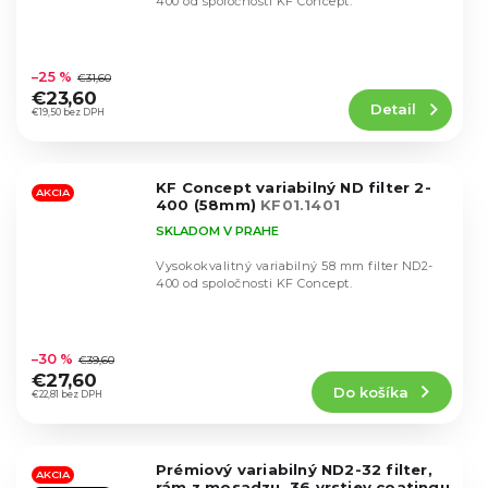
400 od spoločnosti KF Concept.
Priemerné
hodnotenie
–25 %
€31,60
produktu
€23,60
Detail
je
€19,50 bez DPH
4,6
z
5
KF Concept variabilný ND filter 2-
hviezdičiek.
AKCIA
400 (58mm)
KF01.1401
SKLADOM V PRAHE
Vysokokvalitný variabilný 58 mm filter ND2-
400 od spoločnosti KF Concept.
Priemerné
hodnotenie
–30 %
€39,60
produktu
€27,60
Do košíka
je
€22,81 bez DPH
4,6
z
5
Prémiový variabilný ND2-32 filter,
hviezdičiek.
AKCIA
rám z mosadzu, 36 vrstiev coatingu,