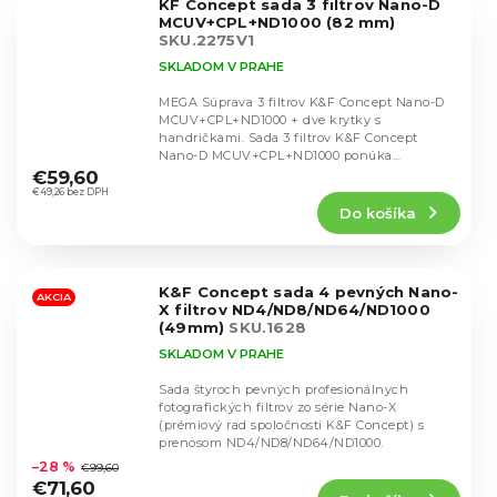
KF Concept sada 3 filtrov Nano-D
hviezdičiek.
MCUV+CPL+ND1000 (82 mm)
SKU.2275V1
SKLADOM V PRAHE
MEGA Súprava 3 filtrov K&F Concept Nano-D
MCUV+CPL+ND1000 + dve krytky s
handričkami. Sada 3 filtrov K&F Concept
Priemerné
Nano-D MCUV+CPL+ND1000 ponúka
hodnotenie
všestrannú ochranu a...
€59,60
produktu
€49,26 bez DPH
Do košíka
je
4,8
z
5
K&F Concept sada 4 pevných Nano-
hviezdičiek.
AKCIA
X filtrov ND4/ND8/ND64/ND1000
(49mm)
SKU.1628
SKLADOM V PRAHE
Sada štyroch pevných profesionálnych
fotografických filtrov zo série Nano-X
(prémiový rad spoločnosti K&F Concept) s
Priemerné
prenosom ND4/ND8/ND64/ND1000.
hodnotenie
–28 %
€99,60
produktu
€71,60