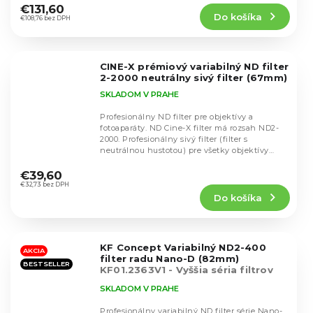
produktu
€131,60
Do košíka
je
€108,76 bez DPH
4,7
z
5
CINE-X prémiový variabilný ND filter
hviezdičiek.
2-2000 neutrálny sivý filter (67mm)
SKLADOM V PRAHE
Profesionálny ND filter pre objektívy a
fotoaparáty. ND Cine-X filter má rozsah ND2-
2000. Profesionálny sivý filter (filter s
neutrálnou hustotou) pre všetky objektívy
Priemerné
všetkých...
hodnotenie
€39,60
produktu
€32,73 bez DPH
Do košíka
je
4,8
z
5
KF Concept Variabilný ND2-400
hviezdičiek.
AKCIA
filter radu Nano-D (82mm)
BESTSELLER
KF01.2363V1 - Vyššia séria filtrov
Nano-D
SKLADOM V PRAHE
Profesionálny variabilný ND filter série Nano-