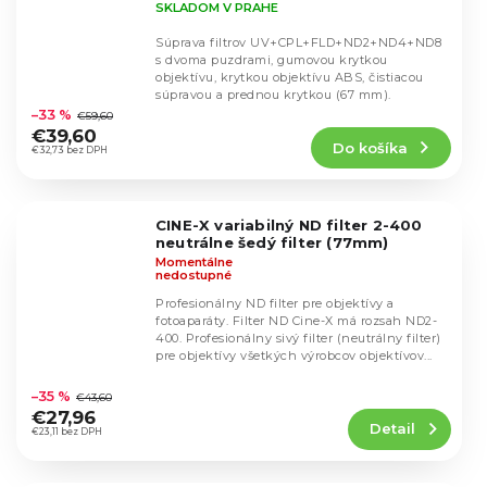
SKLADOM V PRAHE
Súprava filtrov UV+CPL+FLD+ND2+ND4+ND8
s dvoma puzdrami, gumovou krytkou
objektívu, krytkou objektívu ABS, čistiacou
Priemerné
súpravou a prednou krytkou (67 mm).
hodnotenie
–33 %
€59,60
produktu
€39,60
Do košíka
je
€32,73 bez DPH
4,4
z
5
CINE-X variabilný ND filter 2-400
hviezdičiek.
neutrálne šedý filter (77mm)
Momentálne
nedostupné
Profesionálny ND filter pre objektívy a
fotoaparáty. Filter ND Cine-X má rozsah ND2-
400. Profesionálny sivý filter (neutrálny filter)
pre objektívy všetkých výrobcov objektívov...
Priemerné
hodnotenie
–35 %
€43,60
produktu
€27,96
Detail
je
€23,11 bez DPH
4,7
z