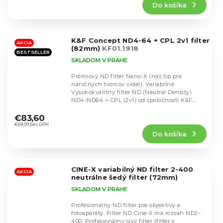
Do košíka
je
5,0
z
5
K&F Concept ND4-64 + CPL 2v1 filter
hviezdičiek.
AKCIA
(82mm)
KF01.1918
BESTSELLER
SKLADOM V PRAHE
Prémiový ND filter Nano-X (náš tip pre
náročných tvorcov videí). Variabilné
Vysokokvalitný filter ND (Neutral Density)
ND4-ND64 + CPL (2v1) od spoločnosti K&F
Priemerné
Concept na...
hodnotenie
€83,60
produktu
€69,09 bez DPH
Do košíka
je
4,7
z
5
CINE-X variabilný ND filter 2-400
hviezdičiek.
AKCIA
neutrálne šedý filter (72mm)
SKLADOM V PRAHE
Profesionálny ND filter pre objektívy a
fotoaparáty. Filter ND Cine-X má rozsah ND2-
400. Profesionálny sivý filter (filter s