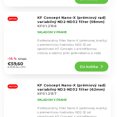
4,5
z
5
KF Concept Nano-X (prémiový rad)
hviezdičiek.
AKCIA
variabilný ND2-ND32 filter (58mm)
KF01.2156
SKLADOM V PRAHE
Profesionálny filter Nano-X (prémiovej kvality)
s premenlivou hodnotou ND2-32 od
spoločnosti KF Concept, s antireflexnou
Priemerné
vrstvou a odolný proti poškriabaniu a vode.
hodnotenie
–16 %
€71,60
produktu
€59,60
Do košíka
je
€49,26 bez DPH
4,8
z
5
KF Concept Nano-X (prémiový rad)
hviezdičiek.
AKCIA
variabilný ND2-ND32 filter (62mm)
KF01.2157
SKLADOM V PRAHE
Profesionálny filter Nano-X (prémiovej kvality)
s premenlivou hodnotou ND2-32 od
spoločnosti KF Concept, s antireflexnou