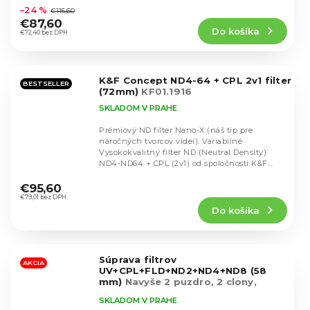
hodnotenie
–24 %
€115,60
produktu
€87,60
Do košíka
je
€72,40 bez DPH
4,7
z
5
K&F Concept ND4-64 + CPL 2v1 filter
hviezdičiek.
BESTSELLER
(72mm)
KF01.1916
SKLADOM V PRAHE
Prémiový ND filter Nano-X (náš tip pre
náročných tvorcov videí). Variabilné
Vysokokvalitný filter ND (Neutral Density)
ND4-ND64 + CPL (2v1) od spoločnosti K&F
Priemerné
Concept na...
hodnotenie
€95,60
produktu
€79,01 bez DPH
Do košíka
je
4,8
z
5
Súprava filtrov
hviezdičiek.
AKCIA
UV+CPL+FLD+ND2+ND4+ND8 (58
mm)
Navyše 2 puzdro, 2 clony,
krytka, útěrka
SKLADOM V PRAHE