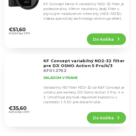
KF Concept Nano-X variabilný ND2–32 filter je
profesionálny 49mm neutrálny šedý filter s
plynulým nastavením intenzity (ND2–ND32).
Vďaka pokročilej technológii eliminuje efekt...
Priemerné
hodnotenie
€51,60
produktu
€42,64 bez DPH
Do košíka
je
5,0
z
5
KF Concept variabilný ND2-32 filter
hviezdičiek.
pre DJI OSMO Action 5 Pro/4/3
KF01.2752
SKLADOM V PRAHE
Variabilný ND filter ND2–32 od K&F Concept je
určený pre kamery DJI Osmo Action 5 Pro, 4 a
3. Umožňuje plynule regulovať expozíciu v
Priemerné
rozmedzí 1–5 EV pre dosiahnutie...
hodnotenie
€35,60
produktu
€29,42 bez DPH
Do košíka
je
4,8
z
5