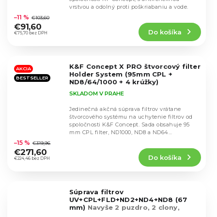
Priemerné
vrstvou a odolný proti poškriabaniu a vode.
hodnotenie
–11 %
€103,60
produktu
€91,60
Do košíka
je
€75,70 bez DPH
4,8
z
5
K&F Concept X PRO štvorcový filter
hviezdičiek.
AKCIA
Holder System (95mm CPL +
BESTSELLER
ND8/64/1000 + 4 krúžky)
SKLADOM V PRAHE
Jedinečná akčná súprava filtrov vrátane
štvorcového systému na uchytenie filtrov od
spoločnosti K&F Concept. Sada obsahuje 95
Priemerné
mm CPL filter, ND1000, ND8 a ND64
hodnotenie
(štvorcový) a 4...
–15 %
€319,96
produktu
€271,60
Do košíka
je
€224,46 bez DPH
4,5
z
5
Súprava filtrov
hviezdičiek.
UV+CPL+FLD+ND2+ND4+ND8 (67
mm)
Navyše 2 puzdro, 2 clony,
krytka, útěrka