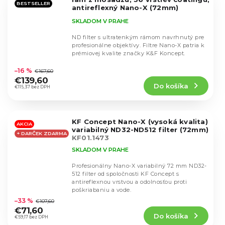
BESTSELLER
antireflexný Nano-X (72mm)
KF01.1997
SKLADOM V PRAHE
ND filter s ultratenkým rámom navrhnutý pre
profesionálne objektívy. Filtre Nano-X patria k
prémiovej kvalite značky K&F Koncept.
Priemerné
hodnotenie
–16 %
€167,60
produktu
€139,60
Do košíka
je
€115,37 bez DPH
4,6
z
5
KF Concept Nano-X (vysoká kvalita)
hviezdičiek.
AKCIA
variabilný ND32-ND512 filter (72mm)
+ DARČEK ZDARMA
KF01.1473
SKLADOM V PRAHE
Profesionálny Nano-X variabilný 72 mm ND32-
512 filter od spoločnosti KF Concept s
antireflexnou vrstvou a odolnosťou proti
Priemerné
poškriabaniu a vode.
hodnotenie
–33 %
€107,60
produktu
€71,60
Do košíka
je
€59,17 bez DPH