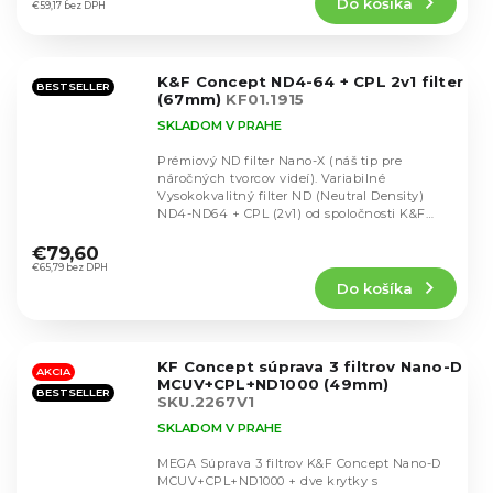
Do košíka
je
€59,17 bez DPH
5,0
z
5
K&F Concept ND4-64 + CPL 2v1 filter
hviezdičiek.
BESTSELLER
(67mm)
KF01.1915
SKLADOM V PRAHE
Prémiový ND filter Nano-X (náš tip pre
náročných tvorcov videí). Variabilné
Vysokokvalitný filter ND (Neutral Density)
ND4-ND64 + CPL (2v1) od spoločnosti K&F
Priemerné
Concept na...
hodnotenie
€79,60
produktu
€65,79 bez DPH
Do košíka
je
4,7
z
5
KF Concept súprava 3 filtrov Nano-D
hviezdičiek.
AKCIA
MCUV+CPL+ND1000 (49mm)
BESTSELLER
SKU.2267V1
SKLADOM V PRAHE
MEGA Súprava 3 filtrov K&F Concept Nano-D
MCUV+CPL+ND1000 + dve krytky s