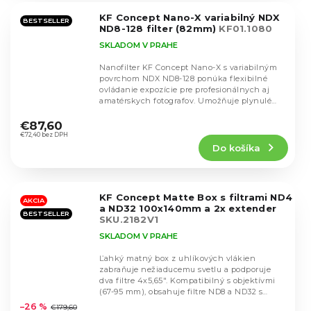
5
KF Concept Nano-X variabilný NDX
hviezdičiek.
BESTSELLER
ND8-128 filter (82mm)
KF01.1080
SKLADOM V PRAHE
Nanofilter KF Concept Nano-X s variabilným
povrchom NDX ND8-128 ponúka flexibilné
ovládanie expozície pre profesionálnych aj
amatérskych fotografov. Umožňuje plynulé
Priemerné
nastavenie...
hodnotenie
€87,60
produktu
€72,40 bez DPH
Do košíka
je
5,0
z
5
KF Concept Matte Box s filtrami ND4
hviezdičiek.
AKCIA
a ND32 100x140mm a 2x extender
BESTSELLER
SKU.2182V1
SKLADOM V PRAHE
Ľahký matný box z uhlíkových vlákien
zabraňuje nežiaducemu svetlu a podporuje
dva filtre 4x5,65". Kompatibilný s objektívmi
Priemerné
(67-95 mm), obsahuje filtre ND8 a ND32 s
hodnotenie
odolnou nano...
–26 %
€179,60