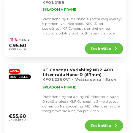
KF01.2159
SKLADOM V PRAHE
Profesionálny filter Nano-X (prémiovej kvality)
s premenlivou hodnotou ND2-32 od
spoločnosti KF Concept, s antireflexnou
Priemerné
vrstvou a odolný proti poškriabaniu a vode.
hodnotenie
–11 %
€107,60
produktu
€95,60
Do košíka
je
€79,01 bez DPH
4,8
z
5
KF Concept Variabilný ND2-400
hviezdičiek.
AKCIA
filter radu Nano-D (67mm)
BESTSELLER
KF01.2360V1 - Vyššia séria filtrov
Nano-D
SKLADOM V PRAHE
Profesionálny variabilný ND filter série Nano-
D (vyššia trieda K&F Concept) s 24-vrstvovou
ochranou Nano-coating. ND filter ideálny pre
Priemerné
fotografovanie a najmä pre video.
hodnotenie
€55,60
produktu
€45,95 bez DPH
Do košíka
je
4,8