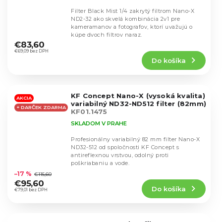
Filter Black Mist 1/4 zakrytý filtrom Nano-X
ND2-32 ako skvelá kombinácia 2v1 pre
kameramanov a fotografov, ktorí uvažujú o
Priemerné
kúpe dvoch filtrov naraz.
hodnotenie
€83,60
produktu
€69,09 bez DPH
Do košíka
je
4,7
z
5
KF Concept Nano-X (vysoká kvalita)
hviezdičiek.
AKCIA
variabilný ND32-ND512 filter (82mm)
+ DARČEK ZDARMA
KF01.1475
SKLADOM V PRAHE
Profesionálny variabilný 82 mm filter Nano-X
ND32-512 od spoločnosti KF Concept s
antireflexnou vrstvou, odolný proti
Priemerné
poškriabaniu a vode.
hodnotenie
–17 %
€115,60
produktu
€95,60
Do košíka
je
€79,01 bez DPH
5,0
z
5