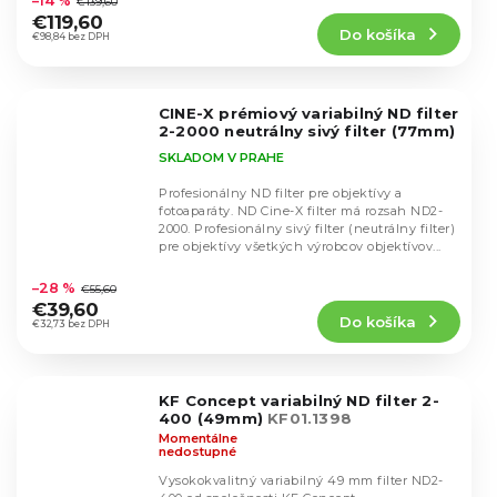
–14 %
€139,60
produktu
€119,60
Do košíka
je
€98,84 bez DPH
5,0
z
5
CINE-X prémiový variabilný ND filter
hviezdičiek.
2-2000 neutrálny sivý filter (77mm)
SKLADOM V PRAHE
Profesionálny ND filter pre objektívy a
fotoaparáty. ND Cine-X filter má rozsah ND2-
2000. Profesionálny sivý filter (neutrálny filter)
pre objektívy všetkých výrobcov objektívov...
Priemerné
hodnotenie
–28 %
€55,60
produktu
€39,60
Do košíka
je
€32,73 bez DPH
4,2
z
5
KF Concept variabilný ND filter 2-
hviezdičiek.
400 (49mm)
KF01.1398
Momentálne
nedostupné
Vysokokvalitný variabilný 49 mm filter ND2-