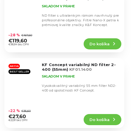
KF01.1998
SKLADOM V PRAHE
ND filter s ultratenkým rámom navrhnutý pre
profesionálne objektívy. Filtre Nano-X patria k
prémiovej kvalite značky K&F Koncept.
Priemerné
hodnotenie
–28 %
€167,60
produktu
€119,60
Do košíka
je
€98,84 bez DPH
5,0
z
5
KF Concept variabilný ND filter 2-
hviezdičiek.
AKCIA
400 (55mm)
KF01.1400
BESTSELLER
SKLADOM V PRAHE
Vysokokvalitný variabilný 55 mm filter ND2-
400 od spoločnosti KF Concept.
Priemerné
hodnotenie
–22 %
€35,60
produktu
€27,60
Do košíka
je
€22,81 bez DPH
4,5