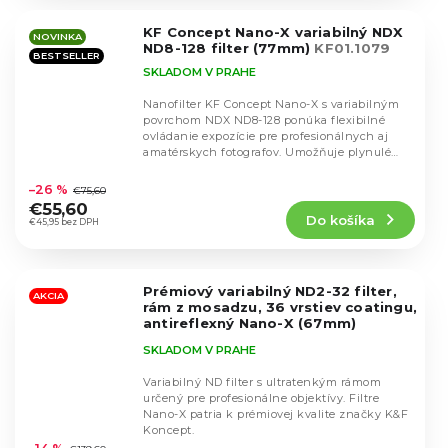
z
5
KF Concept Nano-X variabilný NDX
hviezdičiek.
NOVINKA
ND8-128 filter (77mm)
KF01.1079
BESTSELLER
SKLADOM V PRAHE
Nanofilter KF Concept Nano-X s variabilným
povrchom NDX ND8-128 ponúka flexibilné
ovládanie expozície pre profesionálnych aj
amatérskych fotografov. Umožňuje plynulé
Priemerné
nastavenie...
hodnotenie
–26 %
€75,60
produktu
€55,60
Do košíka
je
€45,95 bez DPH
4,8
z
5
Prémiový variabilný ND2-32 filter,
hviezdičiek.
AKCIA
rám z mosadzu, 36 vrstiev coatingu,
antireflexný Nano-X (67mm)
KF01.1996
SKLADOM V PRAHE
Variabilný ND filter s ultratenkým rámom
určený pre profesionálne objektívy. Filtre
Nano-X patria k prémiovej kvalite značky K&F
Priemerné
Koncept.
hodnotenie