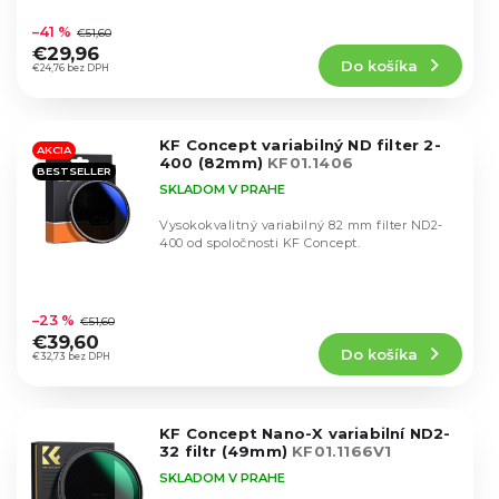
u
Priemerné
u
hodnotenie
k
–41 %
€51,60
k
produktu
t
€29,96
t
Do košíka
je
€24,76 bez DPH
o
o
4,5
v
v
z
5
KF Concept variabilný ND filter 2-
hviezdičiek.
AKCIA
400 (82mm)
KF01.1406
BESTSELLER
SKLADOM V PRAHE
Vysokokvalitný variabilný 82 mm filter ND2-
400 od spoločnosti KF Concept.
Priemerné
hodnotenie
–23 %
€51,60
produktu
€39,60
Do košíka
je
€32,73 bez DPH
4,6
z
5
KF Concept Nano-X variabilní ND2-
hviezdičiek.
32 filtr (49mm)
KF01.1166V1
SKLADOM V PRAHE