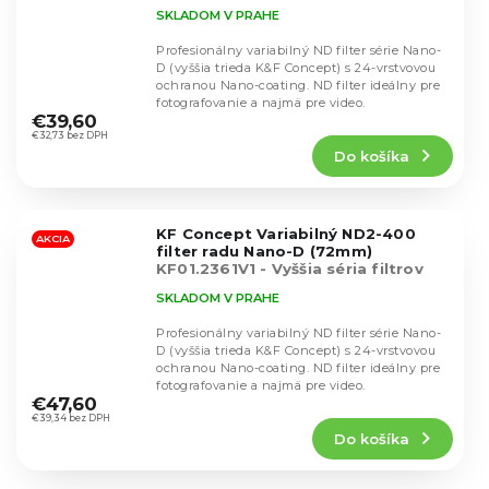
Nano-D
SKLADOM V PRAHE
Profesionálny variabilný ND filter série Nano-
D (vyššia trieda K&F Concept) s 24-vrstvovou
ochranou Nano-coating. ND filter ideálny pre
Priemerné
fotografovanie a najmä pre video.
hodnotenie
€39,60
produktu
€32,73 bez DPH
Do košíka
je
5,0
z
5
KF Concept Variabilný ND2-400
hviezdičiek.
AKCIA
filter radu Nano-D (72mm)
KF01.2361V1 - Vyššia séria filtrov
Nano-D
SKLADOM V PRAHE
Profesionálny variabilný ND filter série Nano-
D (vyššia trieda K&F Concept) s 24-vrstvovou
ochranou Nano-coating. ND filter ideálny pre
Priemerné
fotografovanie a najmä pre video.
hodnotenie
€47,60
produktu
€39,34 bez DPH
Do košíka
je
4,7
z