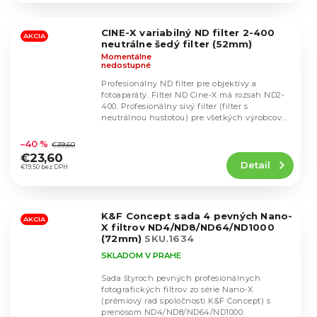
z
5
CINE-X variabilný ND filter 2-400
hviezdičiek.
AKCIA
neutrálne šedý filter (52mm)
Momentálne
nedostupné
Profesionálny ND filter pre objektívy a
fotoaparáty. Filter ND Cine-X má rozsah ND2-
400. Profesionálny sivý filter (filter s
neutrálnou hustotou) pre všetkých výrobcov...
Priemerné
hodnotenie
–40 %
€39,60
produktu
€23,60
Detail
je
€19,50 bez DPH
4,8
z
5
K&F Concept sada 4 pevných Nano-
hviezdičiek.
AKCIA
X filtrov ND4/ND8/ND64/ND1000
(72mm)
SKU.1634
SKLADOM V PRAHE
Sada štyroch pevných profesionálnych
fotografických filtrov zo série Nano-X
(prémiový rad spoločnosti K&F Concept) s
Priemerné
prenosom ND4/ND8/ND64/ND1000.