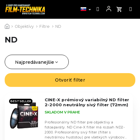
Prejsť
Objektívy
Filtre
ND
na
obsah
ND
Najpredávanejšie
R
a
Najlacnejšie
d
Otvoriť filter
V
Najdrahšie
e
ý
n
Abecedne
p
i
CINE-X prémiový variabilný ND filter
i
BESTSELLER
2-2000 neutrálny sivý filter (72mm)
e
s
SKLADOM V PRAHE
p
p
r
r
Profesionálny ND filter pre objektívy a
o
fotoaparáty. ND Cine-X filter má rozsah ND2-
o
2000. Profesionálny sivý filter (filter s
d
d
neutrálnou hustotou) pre všetkých výrobcov...