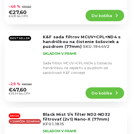
hodnotenie
–46 %
€51,60
produktu
€27,60
Do košíka
je
€22,81 bez DPH
4,4
z
5
K&F sada filtrov MCUV+CPL+ND4 s
hviezdičiek.
BESTSELLER
handričkou na čistenie šošoviek a
puzdrom (77mm)
SKU.1944V2
SKLADOM V PRAHE
Sada filtrov MCUV+CPL+ND4 s čistiacou
handričkou na objektív a puzdrom od
spoločnosti K&F concept.
Priemerné
hodnotenie
–29 %
€67,60
produktu
€47,60
Do košíka
je
€39,34 bez DPH
4,9
z
5
Black Mist 1/4 filter ND2-ND32
hviezdičiek.
AKCIA
filtrovať (2v1) Nano-X (77mm)
+ DARČEK ZDARMA
KF01.1815
SKLADOM V PRAHE