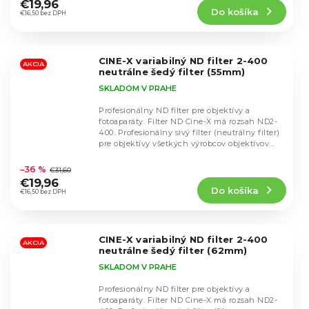
produktu
€19,96
Do košíka
je
€16,50 bez DPH
4,9
z
5
CINE-X variabilný ND filter 2-400
hviezdičiek.
AKCIA
neutrálne šedý filter (55mm)
SKLADOM V PRAHE
Profesionálny ND filter pre objektívy a
fotoaparáty. Filter ND Cine-X má rozsah ND2-
400. Profesionálny sivý filter (neutrálny filter)
pre objektívy všetkých výrobcov objektívov...
Priemerné
hodnotenie
–36 %
€31,60
produktu
€19,96
Do košíka
je
€16,50 bez DPH
4,8
z
5
CINE-X variabilný ND filter 2-400
hviezdičiek.
AKCIA
neutrálne šedý filter (62mm)
SKLADOM V PRAHE
Profesionálny ND filter pre objektívy a
fotoaparáty. Filter ND Cine-X má rozsah ND2-