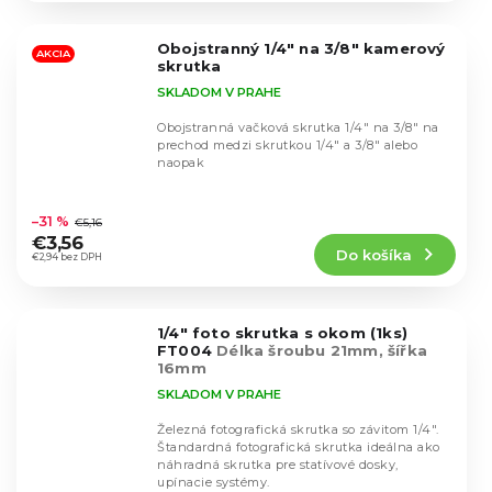
z
5
Obojstranný 1/4" na 3/8" kamerový
hviezdičiek.
AKCIA
skrutka
SKLADOM V PRAHE
Obojstranná vačková skrutka 1/4" na 3/8" na
prechod medzi skrutkou 1/4" a 3/8" alebo
naopak
Priemerné
hodnotenie
–31 %
€5,16
produktu
€3,56
Do košíka
je
€2,94 bez DPH
4,7
z
5
1/4" foto skrutka s okom (1ks)
hviezdičiek.
FT004
Délka šroubu 21mm, šířka
16mm
SKLADOM V PRAHE
Železná fotografická skrutka so závitom 1/4".
Štandardná fotografická skrutka ideálna ako
náhradná skrutka pre statívové dosky,
Priemerné
upínacie systémy.