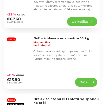
pevným kĺbovým ramenom je ideálny na
natáčanie záberov zhora, živé streamovanie
Priemerné
alebo fotenie detailov. Vďaka univerzálnej
hodnotenie
kompatibilite a...
–22 %
€87,60
produktu
€67,60
Do košíka
je
€55,87 bez DPH
4,5
z
5
Guľová hlava s nosnosťou 10 kg
hviezdičiek.
AKCIA
Momentálne
nedostupné
Guľová hlava s klasickým upevnením "cold
shoe" na spodnej strane. S 1/4" závitom
(vnútorným) na spodnej strane.
Priemerné
hodnotenie
–41 %
€23,60
produktu
€13,80
Detail
je
€11,40 bez DPH
4,7
z
5
Držiak telefónu či tabletu so sponou
hviezdičiek.
AKCIA
na stôl
BESTSELLER