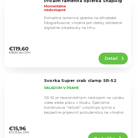
Proaim ramenná opierka SnapRig
hviezdičiek.
Momentálne
nedostupné
Pohodlná ramenná opierka na dlhodobé
fotografovanie, vhodná pre všetky obľúbené
digitálne zrkadlovky na trhu.
Priemerné
hodnotenie
€119,60
produktu
€98,84 bez DPH
Detail
je
4,5
z
5
Svorka Super crab clamp SR-52
hviezdičiek.
SKLADOM V PRAHE
SR-52 je neoceniteľným nástrojom na výrobu
videa alebo prácu v štúdiu. Špeciálna
konštrukcia "čeľustí" umožňuje rýchlo a
bezpečne pripevniť príslušenstvo na vhodné
miesta a...
Priemerné
hodnotenie
€15,96
produktu
€13,19 bez DPH