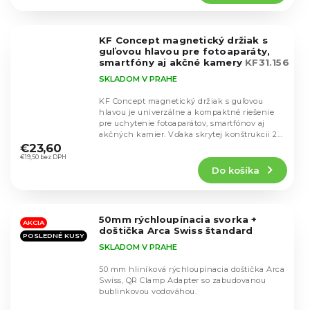
4,8
z
5
KF Concept magnetický držiak s
hviezdičiek.
guľovou hlavou pre fotoaparáty,
smartfóny aj akčné kamery
KF31.156
SKLADOM V PRAHE
KF Concept magnetický držiak s guľovou
hlavou je univerzálne a kompaktné riešenie
pre uchytenie fotoaparátov, smartfónov aj
Priemerné
akčných kamier. Vďaka skrytej konštrukcii 2v1
hodnotenie
ponúka...
€23,60
produktu
€19,50 bez DPH
Do košíka
je
4,7
z
5
50mm rýchloupínacia svorka +
hviezdičiek.
AKCIA
doštička Arca Swiss štandard
POSLEDNÉ KUSY
SKLADOM V PRAHE
50 mm hliníková rýchloupínacia doštička Arca
Swiss, QR Clamp Adapter so zabudovanou
bublinkovou vodováhou.