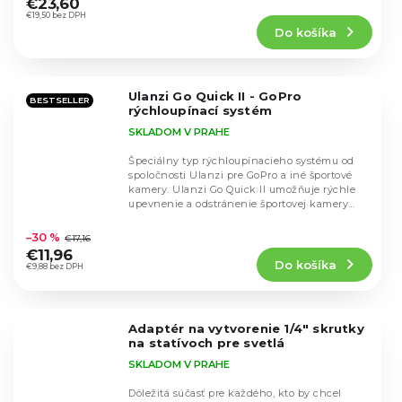
hodnotenie
€23,60
produktu
€19,50 bez DPH
Do košíka
je
4,6
z
5
Ulanzi Go Quick II - GoPro
hviezdičiek.
BESTSELLER
rýchloupínací systém
SKLADOM V PRAHE
Špeciálny typ rýchloupínacieho systému od
spoločnosti Ulanzi pre GoPro a iné športové
kamery. Ulanzi Go Quick II umožňuje rýchle
upevnenie a odstránenie športovej kamery
Priemerné
zo...
hodnotenie
–30 %
€17,16
produktu
€11,96
Do košíka
je
€9,88 bez DPH
4,7
z
5
Adaptér na vytvorenie 1/4" skrutky
hviezdičiek.
na statívoch pre svetlá
SKLADOM V PRAHE
Dôležitá súčasť pre každého, kto by chcel