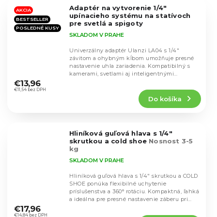
5
Adaptér na vytvorenie 1/4"
hviezdičiek.
AKCIA
upínacieho systému na statívoch
BESTSELLER
pre svetlá a spigoty
POSLEDNÉ KUSY
SKLADOM V PRAHE
Univerzálny adaptér Ulanzi LA04 s 1/4"
závitom a ohybným kĺbom umožňuje presné
nastavenie uhla zariadenia. Kompatibilný s
Priemerné
kamerami, svetlami aj inteligentnými
hodnotenie
telefónmi. Ponúka...
€13,96
produktu
€11,54 bez DPH
Do košíka
je
4,6
z
5
Hliníková guľová hlava s 1/4"
hviezdičiek.
skrutkou a cold shoe
Nosnost 3-5
kg
SKLADOM V PRAHE
Hliníková guľová hlava s 1/4" skrutkou a COLD
SHOE ponúka flexibilné uchytenie
príslušenstva a 360° rotáciu. Kompaktná, ľahká
Priemerné
a ideálna pre presné nastavenie záberu pri
hodnotenie
fotení...
€17,96
produktu
€14,84 bez DPH