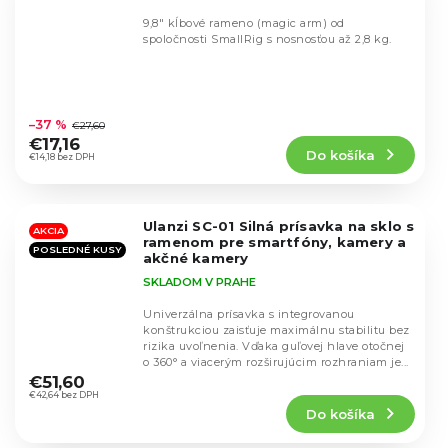
9,8" kĺbové rameno (magic arm) od
spoločnosti SmallRig s nosnosťou až 2,8 kg.
Priemerné
hodnotenie
–37 %
€27,60
produktu
€17,16
Do košíka
je
€14,18 bez DPH
4,6
z
5
Ulanzi SC-01 Silná prísavka na sklo s
hviezdičiek.
AKCIA
ramenom pre smartfóny, kamery a
POSLEDNÉ KUSY
akčné kamery
SKLADOM V PRAHE
Univerzálna prísavka s integrovanou
konštrukciou zaisťuje maximálnu stabilitu bez
rizika uvoľnenia. Vďaka guľovej hlave otočnej
Priemerné
o 360° a viacerým rozširujúcim rozhraniam je...
hodnotenie
€51,60
produktu
€42,64 bez DPH
Do košíka
je
4,3