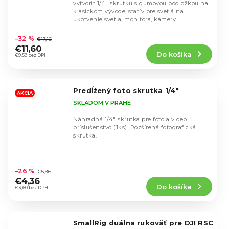
vytvoriť 1/4" skrutku s gumovou podložkou na
klasickom vývode, statív pre svetlá na
ukotvenie svetla, monitora, kamery.
Priemerné
hodnotenie
–32 %
€17,16
produktu
€11,60
Do košíka
je
€9,59 bez DPH
4,8
z
5
Predĺžený foto skrutka 1/4"
hviezdičiek.
AKCIA
SKLADOM V PRAHE
Náhradná 1/4" skrutka pre foto a video
príslušenstvo (1ks). Rozšírená fotografická
skrutka.
Priemerné
hodnotenie
–26 %
€5,96
produktu
€4,36
Do košíka
je
€3,60 bez DPH
5,0
z
5
SmallRig duálna rukoväť pre DJI RSC
hviezdičiek.