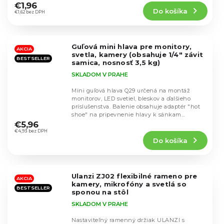
produktu
€1,96
Do košíka
je
€1,62 bez DPH
4,8
z
5
Guľová mini hlava pre monitory,
hviezdičiek.
AKCIA
svetla, kamery (obsahuje 1/4" závit
BESTSELLER
samica, nosnosť 3,5 kg)
SKLADOM V PRAHE
Mini guľová hlava Q29 určená na montáž
monitorov, LED svetiel, bleskov a ďalšieho
príslušenstva. Balenie obsahuje adaptér "hot
Priemerné
shoe" na pripevnenie hlavy k sánkam
hodnotenie
fotoaparátu.
€5,96
produktu
€4,93 bez DPH
Do košíka
je
4,7
z
5
Ulanzi ZJ02 flexibilné rameno pre
hviezdičiek.
AKCIA
kamery, mikrofóny a svetlá so
BESTSELLER
sponou na stôl
SKLADOM V PRAHE
Nastaviteľný ramenný držiak ULANZI s