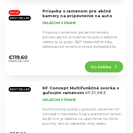
z
5
Prísavka s ramenom pre akčné
hviezdičiek.
AKCIA
kamery na pripevnenie na auto
BESTSELLER
SKLADOM V PRAHE
Prísavka s ramenom pre akčné kamery
ponúka pevné uchytenie na auto a stabilné
zábery aj za jazdy. 360° nastaviteľné kĺby,
teleskopické rameno a široká kompatibilita
Priemerné
pre...
hodnotenie
€119,60
produktu
€98,84 bez DPH
Do košíka
je
5,0
z
5
KF Concept Multifunkčná svorka s
hviezdičiek.
BESTSELLER
guľovým ramenom
KF31.083
SKLADOM V PRAHE
Multifunkčná svorka s guľovým ramenom KF
Concept s nosnosťou 5 kg a priemerom čeľustí
do 60 mm je ideálna na upevnenie na rôzne
povrchy, ako sú zábradlia, stoly alebo
Priemerné
potrubia....