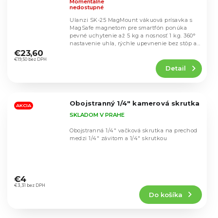
Momentálne
nedostupné
Ulanzi SK-25 MagMount vákuová prísavka s
MagSafe magnetom pre smartfón ponúka
pevné uchytenie až 5 kg a nosnosť 1 kg. 360°
Priemerné
nastavenie uhla, rýchle upevnenie bez stôp a...
hodnotenie
€23,60
produktu
€19,50 bez DPH
Detail
je
5,0
z
5
Obojstranný 1/4" kamerová skrutka
hviezdičiek.
AKCIA
SKLADOM V PRAHE
Obojstranná 1/4" vačková skrutka na prechod
medzi 1/4" závitom a 1/4" skrutkou
Priemerné
hodnotenie
€4
produktu
€3,31 bez DPH
Do košíka
je
4,8
z