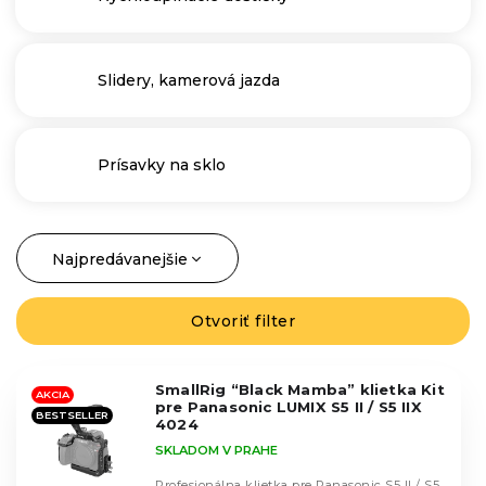
Slidery, kamerová jazda
Prísavky na sklo
Najpredávanejšie
R
a
Najlacnejšie
d
Otvoriť filter
V
Najdrahšie
e
ý
n
Abecedne
p
i
SmallRig “Black Mamba” klietka Kit
i
AKCIA
pre Panasonic LUMIX S5 II / S5 IIX
e
BESTSELLER
s
4024
p
p
SKLADOM V PRAHE
r
r
Profesionálna klietka pre Panasonic S5 II / S5