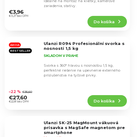
Ideálne na montáž na klietky, kamerové
Priemerné
zariadenia, statívy.
hodnotenie
€3,96
produktu
€3,27 bez DPH
Do košíka
je
5,0
z
5
Ulanzi R094 Profesionální svorka s
hviezdičiek.
AKCIA
nosností 1,5 kg
BESTSELLER
SKLADOM V PRAHE
Svorka s 360° hlavou s nosnosťou 1,5 kg,
perfektné riešenie na upevnenie externého
príslušenstva na tyčové prvky.
Priemerné
hodnotenie
–22 %
€35,60
produktu
€27,60
Do košíka
je
€22,81 bez DPH
4,5
z
5
Ulanzi SK-25 MagMount vákuová
hviezdičiek.
prísavka s MagSafe magnetom pre
smartphone