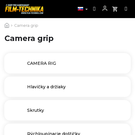
Prejsť
Camera grip
na
obsah
Camera grip
CAMERA RIG
Hlavičky a držiaky
Skrutky
Rýchloupínacie doštičky