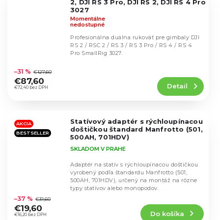
2, DJI RS 3 Pro, DJI RS 2, DJI RS 4 Pro
3027
Momentálne
nedostupné
Profesionálna duálna rukoväť pre gimbaly DJI
RS 2 / RSC 2 / RS 3 / RS 3 Pro / RS 4 / RS 4
Pro SmallRig 3027.
Priemerné
hodnotenie
–31 %
€127,60
produktu
€87,60
Detail
je
€72,40 bez DPH
5,0
z
5
Statívový adaptér s rýchloupínacou
hviezdičiek.
AKCIA
doštičkou štandard Manfrotto (501,
BESTSELLER
500AH, 701HDV)
SKLADOM V PRAHE
Adaptér na statív s rýchloupínacou doštičkou
vyrobený podľa štandardu Manfrotto (501,
500AH, 701HDV), určený na montáž na rôzne
Priemerné
typy statívov alebo monopodov.
hodnotenie
–37 %
€31,60
produktu
€19,60
Do košíka
je
€16,20 bez DPH