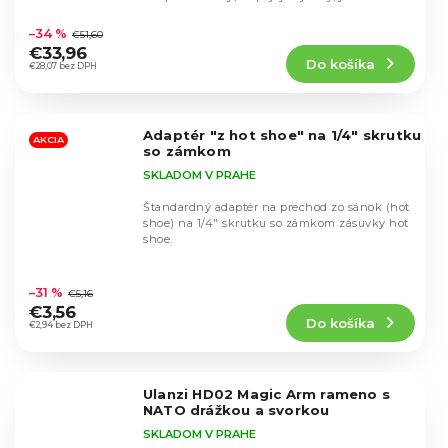
Priemerné
hodnotenie
–34 %
€51,60
produktu
€33,96
Do košíka
je
€28,07 bez DPH
5,0
z
5
Adaptér "z hot shoe" na 1/4" skrutku
hviezdičiek.
AKCIA
so zámkom
SKLADOM V PRAHE
Štandardný adaptér na prechod zo sánok (hot
shoe) na 1/4" skrutku so zámkom zásuvky hot
shoe.
Priemerné
hodnotenie
–31 %
€5,16
produktu
€3,56
Do košíka
je
€2,94 bez DPH
4,7
z
5
Ulanzi HD02 Magic Arm rameno s
hviezdičiek.
NATO drážkou a svorkou
SKLADOM V PRAHE