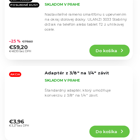
SKLADOM V PRAHE
POSLEDNÉ KUSY
Nastaviteľné rameno smartfónu s upevnením
na okraj stolovej dosky. ULANZI 3033 Stabilný
držiak na telefón alebo tablet T2 z uhlíkovej
ocele.
Priemerné
hodnotenie
–25 %
€79,60
produktu
€59,20
Do košíka
je
€48,93 bez DPH
4,5
z
5
Adaptér z 3/8" na 1/4" závit
hviezdičiek.
AKCIA
SKLADOM V PRAHE
Štandardný adaptér, ktorý umožňuje
konverziu z 3/8" na 1/4" závit.
Priemerné
hodnotenie
€3,96
produktu
€3,27 bez DPH
Do košíka
je
4,8