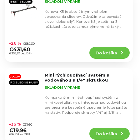
SKLADOM V PRAHE
BESTSELLER
Konova K5 je absolútnym vrcholom
spracovania sliderov. Odvážime sa povedať
slovo "dokonalý". Konova K5 je späť na 3
ložiskách. Jazdec samozrejme nemá taký
voľný priestor ako v...
Priemerné
hodnotenie
–26 %
€587,60
produktu
€431,60
Do košíka
je
€356,69 bez DPH
4,9
z
5
Mini rýchloupínací systém s
hviezdičiek.
AKCIA
vodováhou s 1/4" skrutkou
POSLEDNÉ KUSY
SKLADOM V PRAHE
Kompaktný mini rýchloupínací systém z
hliníkovej zliatiny s integrovanou vodováhou
pre presné a bezpečné upevnenie fotoaparátu
na statív. Podporuje skrutky 1/4" aj 3/8" a
Priemerné
unesie...
hodnotenie
–36 %
€31,60
produktu
€19,96
Do košíka
je
€16,50 bez DPH