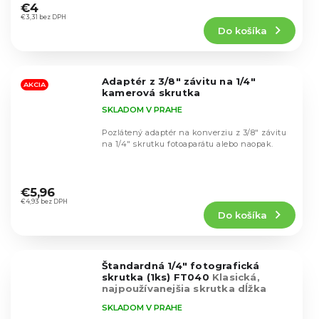
hodnotenie
€4
produktu
€3,31 bez DPH
Do košíka
je
4,8
z
5
Adaptér z 3/8" závitu na 1/4"
hviezdičiek.
AKCIA
kamerová skrutka
SKLADOM V PRAHE
Pozlátený adaptér na konverziu z 3/8" závitu
na 1/4" skrutku fotoaparátu alebo naopak.
Priemerné
hodnotenie
€5,96
produktu
€4,93 bez DPH
Do košíka
je
4,8
z
5
Štandardná 1/4" fotografická
hviezdičiek.
skrutka (1ks) FT040
Klasická,
najpoužívanejšia skrutka dĺžka
11mm, šírka 14mm
SKLADOM V PRAHE