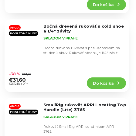
Do košíka
je
5,0
z
5
Bočná drevená rukoväť s cold shoe
hviezdičiek.
AKCIA
a 1/4" závity
POSLEDNÉ KUSY
SKLADOM V PRAHE
Bočná drevená rukoväť s príslušenstvom na
studenú obuv. Rukoväť obsahuje 1/4" závit.
Priemerné
hodnotenie
–38 %
€51,60
produktu
€31,60
Do košíka
je
€26,12 bez DPH
5,0
z
5
SmallRig rukoväť ARRI Locating Top
hviezdičiek.
AKCIA
Handle (Lite) 3765
POSLEDNÉ KUSY
SKLADOM V PRAHE
Rukoväť SmallRig ARRI so zámkom ARRI
3765.