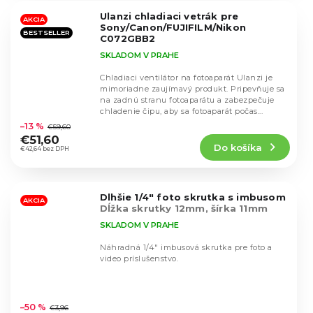
5
Ulanzi chladiaci vetrák pre
hviezdičiek.
AKCIA
Sony/Canon/FUJIFILM/Nikon
BESTSELLER
C072GBB2
SKLADOM V PRAHE
Chladiaci ventilátor na fotoaparát Ulanzi je
mimoriadne zaujímavý produkt. Pripevňuje sa
na zadnú stranu fotoaparátu a zabezpečuje
Priemerné
chladenie čipu, aby sa fotoaparát počas...
hodnotenie
–13 %
€59,60
produktu
€51,60
Do košíka
je
€42,64 bez DPH
4,5
z
5
Dlhšie 1/4" foto skrutka s imbusom
hviezdičiek.
AKCIA
Dĺžka skrutky 12mm, šírka 11mm
SKLADOM V PRAHE
Náhradná 1/4" imbusová skrutka pre foto a
video príslušenstvo.
Priemerné
hodnotenie
–50 %
€3,96