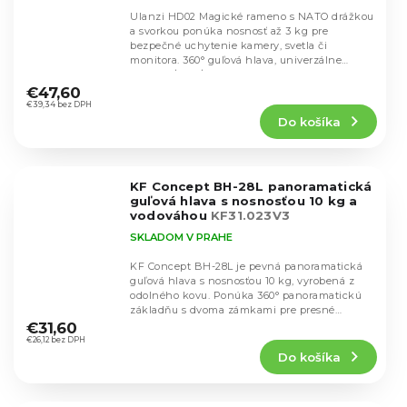
Ulanzi HD02 Magické rameno s NATO drážkou
a svorkou ponúka nosnosť až 3 kg pre
bezpečné uchytenie kamery, svetla či
monitora. 360° guľová hlava, univerzálne
Priemerné
závity (1/4", 3/8",...
hodnotenie
€47,60
produktu
€39,34 bez DPH
Do košíka
je
5,0
z
5
KF Concept BH-28L panoramatická
hviezdičiek.
guľová hlava s nosnosťou 10 kg a
vodováhou
KF31.023V3
SKLADOM V PRAHE
KF Concept BH-28L je pevná panoramatická
guľová hlava s nosnosťou 10 kg, vyrobená z
odolného kovu. Ponúka 360° panoramatickú
Priemerné
základňu s dvoma zámkami pre presné
hodnotenie
nastavenie uhla...
€31,60
produktu
€26,12 bez DPH
Do košíka
je
4,4
z