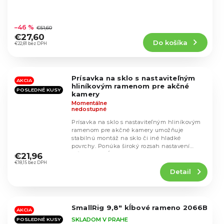
Priemerné
hodnotenie
–46 %
€51,60
produktu
€27,60
Do košíka
je
€22,81 bez DPH
4,8
z
5
Prísavka na sklo s nastaviteľným
hviezdičiek.
AKCIA
hliníkovým ramenom pre akčné
POSLEDNÉ KUSY
kamery
Momentálne
nedostupné
Prísavka na sklo s nastaviteľným hliníkovým
ramenom pre akčné kamery umožňuje
stabilnú montáž na sklo či iné hladké
Priemerné
povrchy. Ponúka široký rozsah nastavení
hodnotenie
vďaka 360° kĺbom,...
€21,96
produktu
€18,15 bez DPH
Detail
je
4,2
z
5
SmallRig 9,8" kĺbové rameno 2066B
hviezdičiek.
AKCIA
SKLADOM V PRAHE
POSLEDNÉ KUSY