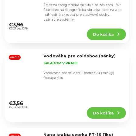
Železná fotografická skrutka so závitom 1/4".
Štandardná fotografická skrutka ideálna ako
náhradná skrutka pre statívové dosky,
Priemerné
upínacie systémy.
hodnotenie
€3,96
produktu
€3,27 bez DPH
Do košíka
je
5,0
z
5
Vodováha pre coldshoe (sánky)
hviezdičiek.
AKCIA
SKLADOM V PRAHE
Vodováha pre studenú podrážku (sánky)
fotoaparátu.
Priemerné
hodnotenie
€3,56
produktu
€2,94 bez DPH
Do košíka
je
5,0
z
5
Nano krabia svorka FT-1S (1ks)
AKCIA