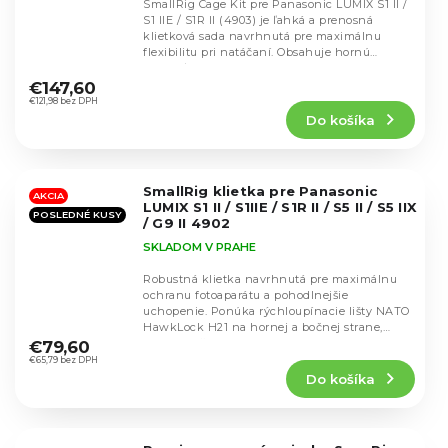
SmallRig Cage Kit pre Panasonic LUMIX S1 II /
S1 IIE / S1R II (4903) je ľahká a prenosná
klietková sada navrhnutá pre maximálnu
flexibilitu pri natáčaní. Obsahuje hornú
Priemerné
rukoväť...
hodnotenie
€147,60
produktu
€121,98 bez DPH
Do košíka
je
5,0
z
5
SmallRig klietka pre Panasonic
hviezdičiek.
AKCIA
LUMIX S1 II / S1IIE / S1R II / S5 II / S5 IIX
POSLEDNÉ KUSY
/ G9 II 4902
SKLADOM V PRAHE
Robustná klietka navrhnutá pre maximálnu
ochranu fotoaparátu a pohodlnejšie
uchopenie. Ponúka rýchloupínacie lišty NATO
Priemerné
HawkLock H21 na hornej a bočnej strane,
hodnotenie
dvojicu držiakov...
€79,60
produktu
€65,79 bez DPH
Do košíka
je
4,8
z
5