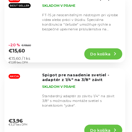
hviezdičiek.
SKLADOM V PRAHE
BESTSELLER
FT-1S je neoceniteľným nástrojom pri výrobe
videa alebo práci v štúdiu. Špeciálna
konštrukcia "čeľuste" umožňuje rýchle a
bezpečné upevnenie príslušenstva na
vhodných miestach.
Priemerné
hodnotenie
–20 %
€19,60
produktu
€15,60
Do košíka
je
Jednotková
€15,60 / 1 ks
4,8
cena:
€12,89 bez DPH
z
5
Spigot pre nasadenie svetiel -
hviezdičiek.
AKCIA
adaptér z 1/4" na 3/8" závit
SKLADOM V PRAHE
Štandardný adaptér zo závitu 1/4" na závit
3/8" s možnosťou montáže svetiel s
konektorom "yoke".
Priemerné
hodnotenie
€3,96
produktu
€3,27 bez DPH
Do košíka
je