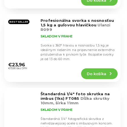
Do košíka
je
4,9
z
5
Profesionálna svorka s nosnosťou
hviezdičiek.
BESTSELLER
1,5 kg a guľovou hlavičkou
Ulanzi
R099
SKLADOM V PRAHE
Svorka s 360° hlavou a nosnosťou 1,5 kg je
ideálnym riešením na pripevnenie externého
príslušenstva k prvkom tyče. Rozpätie svorky
Priemerné
je od 13 do 60 mm.
hodnotenie
€23,96
produktu
€19,80 bez DPH
Do košíka
je
4,3
z
5
Štandardná 1/4" foto skrutka na
hviezdičiek.
imbus (1ks) FT085
Dĺžka skrutky
10mm, šírka 11mm
SKLADOM V PRAHE
Štandardná 1/4" fotografická skrutka z
nehrdzavejúcej ocele s imbusovým koncom.