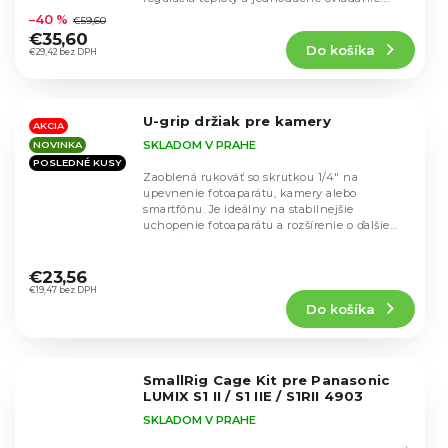
hodnotenie
–40 %
€59,60
produktu
€35,60
Do košíka
je
€29,42 bez DPH
5,0
z
5
U-grip držiak pre kamery
hviezdičiek.
AKCIA
SKLADOM V PRAHE
NOVINKA
POSLEDNÉ KUSY
Zaoblená rukoväť so skrutkou 1/4" na
upevnenie fotoaparátu, kamery alebo
smartfónu. Je ideálny na stabilnejšie
uchopenie fotoaparátu a rozšírenie o ďalšie
príslušenstvo, ako sú...
Priemerné
hodnotenie
€23,56
produktu
€19,47 bez DPH
Do košíka
je
4,4
z
5
SmallRig Cage Kit pre Panasonic
hviezdičiek.
LUMIX S1 II / S1 IIE / S1RII 4903
SKLADOM V PRAHE