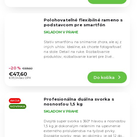
4,7
z
5
Polohovateľné flexibilné rameno s
hviezdičiek.
podstavcom pre smartfón
SKLADOM V PRAHE
Statív smartfónu na snímanie zhora, ale aj z
iných uhlov. Ideálne, ak chcete fotografovať
na stole. Detail na ruke. Rozbaľovanie
produktov, rozbaľovanie kariet pre živé
Priemerné
prenosy...
hodnotenie
–20 %
€59,60
produktu
€47,60
Do košíka
je
€39,34 bez DPH
4,5
z
5
Profesionálna duálna svorka s
hviezdičiek.
AKCIA
nosnosťou 1,5 kg
NOVINKA
SKLADOM V PRAHE
Dvojitá super svorka s 360° hlavou a nosnosťou
1,5 kg je dokonalým riešením na upevnenie
externého príslušenstva na tyčové prvky.
Rozpätie svorky, resp. jej objímky, je od 12 do...