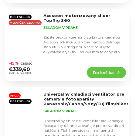
5,0
z
5
Accsoon motorizovaný slider
hviezdičiek.
BESTSELLER
TopRig S60
+ DARČEK ZDARMA
SKLADOM V PRAHE
Zažite bezkonkurenčnú stabilitu s kamerou
Accsoon ToPRIG-S60, ktorá nanovo definuje
stabilitu vo videografii. Nech použijete
akýkoľvek objektív - od 200 mm teleobjektívu
Priemerné
až po...
hodnotenie
–15 %
€399,60
produktu
€339,60
Do košíka
je
€280,66 bez DPH
4,8
z
5
Univerzálny chladiaci ventilátor pre
hviezdičiek.
AKCIA
kamery a fotoaparáty
BESTSELLER
Panasonic/Canon/Sony/Fujifilm/Nikon
SKLADOM V PRAHE
Univerzálny chladiaci ventilátor pre kamery a
fotoaparáty účinne zabraňuje prehrievaniu pri
natáčaní. Tichá prevádzka, inteligentná
Priemerné
regulácia teploty a jednoduché ovládanie....