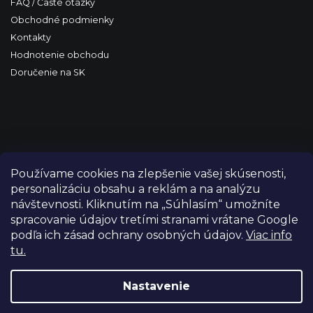
FAQ / Časté otázky
Obchodné podmienky
Kontakty
Hodnotenie obchodu
Doručenie na SK
Používame cookies na zlepšenie vašej skúsenosti,
personalizáciu obsahu a reklám a na analýzu
návštevnosti. Kliknutím na „Súhlasím“ umožníte
spracovanie údajov tretími stranami vrátane Google
podľa ich zásad ochrany osobných údajov.
Viac info
tu.
Copyright 2026
FILM-TECHNIKA
. Všetky práva vyhradené.
Upraviť nastavenie cookies
Nastavenie
Grafický návrh vytvořil a nakódoval
Shoptetak.cz