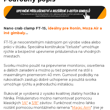
Nano crab clamp FT-1S,
ideálny pre Ronin, Moza Air a
iné gimbaly.
..
FT-1S je neoceniteľným nástrojom pri výrobe videa alebo
práci v štúdiu. Špeciálna konštrukcia "čeľuste" umožňuje
rýchle a bezpečné upevnenie príslušenstva na vhodných
miestach.
Svorku možno použiť na pripevnenie monitorov, osvetlenia
a ďalších zariadení a možno ju tiež pripevniť na stôl s
maximálnym priemerom 40 mm. Gumové podložky na
rukovätiach zaisťujú dobré uchopenie a použitá svorka
umožňuje rýchlu a jednoduchú inštaláciu.
Rukoväť je vyrobená z vysoko kvalitnej zliatiny horčíka a
hliníka. Príslušenstvo možno namontovať pomocou
klasických
1/4"
a
3/8"
závitov. Funkčnosť možno ľahko
rozšíriť pomocou montážneho ramena "
Magic Arm
" (nie je