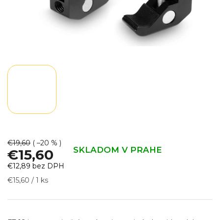
€19,60
( –20 % )
SKLADOM V PRAHE
€15,60
€12,89 bez DPH
Jednotková
€15,60 / 1 ks
cena: