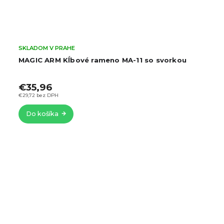
SKLADOM V PRAHE
ou
Ulanzi Svorka na bicykel a tyč so závesom pre
športovú kameru a smartfón
Rozpätie svorky 
35mm
€25,96
€21,45 bez DPH
Do košíka