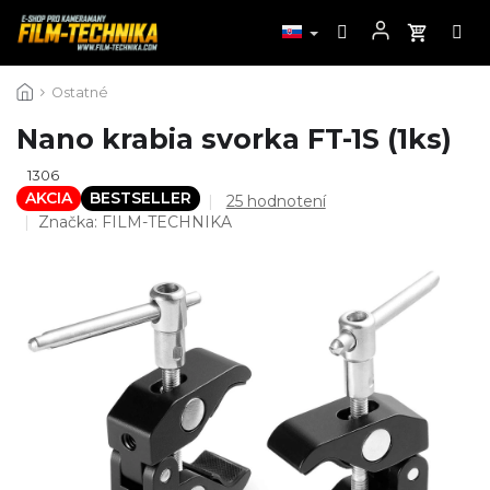
Prejsť
Ostatné
na
obsah
Nano krabia svorka FT-1S (1ks)
1306
AKCIA
BESTSELLER
Priemerné
25 hodnotení
hodnotenie
Značka:
FILM-TECHNIKA
produktu
je
4,8
z
5
hviezdičiek.