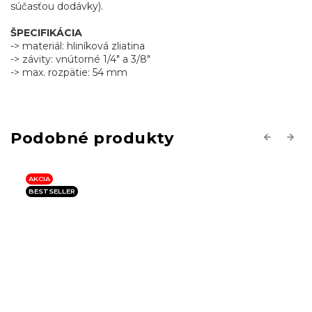
súčasťou dodávky).
ŠPECIFIKÁCIA
-> materiál: hliníková zliatina
-> závity: vnútorné 1/4" a 3/8"
-> max. rozpätie: 54 mm
Previous
Next
AKCIA