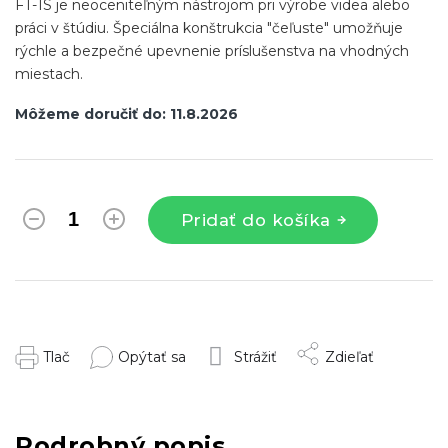
FT-1S je neoceniteľným nástrojom pri výrobe videa alebo
práci v štúdiu. Špeciálna konštrukcia "čeľuste" umožňuje
rýchle a bezpečné upevnenie príslušenstva na vhodných
miestach.
Môžeme doručiť do:
11.8.2026
Pridať do košíka
Tlač
Opýtať sa
Strážiť
Zdieľať
Podrobný popis