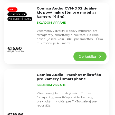
z
5
Comica Audio CVM-D02 duálne
hviezdičiek.
AKCIA
klopový mikrofón pre mobil aj
BESTSELLER
kameru (4,5m)
POSLEDNÉ KUSY
SKLADOM V PRAHE
Všesmerový dvojitý klopový mikrofón pre
fotoaparáty, smartfóny a počítače. Balenie
obsahuje redukciu TRRS pre smartfón. Dĺžka
Priemerné
mikrofónu je 4,5 metra.
hodnotenie
€15,60
produktu
€12,89 bez DPH
Do košíka
je
4,6
z
5
Comica Audio Traxshot mikrofón
hviezdičiek.
pre kamery i smartphone
SKLADOM V PRAHE
Všesmerový kardioidný mikrofón pre
fotoaparáty, smartfóny a videokamery,
praktický mikrofón pre TikTok, ale aj pre
reportáže.
Priemerné
hodnotenie
€119,96