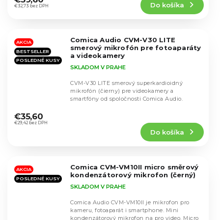
Do košíka
je
€32,73 bez DPH
4,5
z
5
Comica Audio CVM-V30 LITE
hviezdičiek.
AKCIA
smerový mikrofón pre fotoaparáty
BESTSELLER
a videokamery
POSLEDNÉ KUSY
SKLADOM V PRAHE
CVM-V30 LITE smerový superkardioidný
mikrofón (čierny) pre videokamery a
smartfóny od spoločnosti Comica Audio.
Priemerné
hodnotenie
€35,60
produktu
€29,42 bez DPH
Do košíka
je
4,5
z
5
Comica CVM-VM10II micro směrový
hviezdičiek.
AKCIA
kondenzátorový mikrofon (černý)
POSLEDNÉ KUSY
SKLADOM V PRAHE
Comica Audio CVM-VM10II je mikrofon pro
kameru, fotoaparát i smartphone. Mini
kondenzátorový mikrofon na pro video. Micro