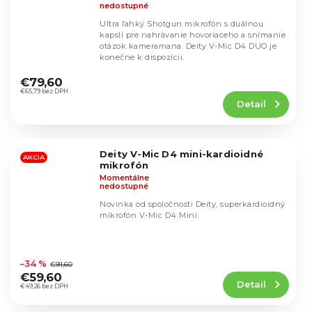
nedostupné
Ultra ľahký Shotgun mikrofón s duálnou
kapslí pre nahrávanie hovoriaceho a snímanie
otázok kameramana. Deity V-Mic D4 DUO je
konečne k dispozícii.
Priemerné
hodnotenie
€79,60
produktu
€65,79 bez DPH
Detail
je
4,8
z
5
Deity V-Mic D4 mini-kardioidné
hviezdičiek.
AKCIA
mikrofón
Momentálne
nedostupné
Novinka od spoločnosti Deity, superkardioidný
mikrofón V-Mic D4 Mini.
Priemerné
hodnotenie
–34 %
€91,60
produktu
€59,60
Detail
je
€49,26 bez DPH
4,3