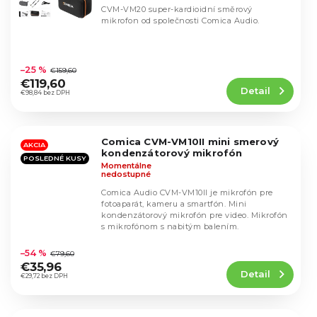
CVM-VM20 super-kardioidní směrový
mikrofon od společnosti Comica Audio.
Priemerné
hodnotenie
–25 %
€159,60
produktu
€119,60
Detail
je
€98,84 bez DPH
4,6
z
5
Comica CVM-VM10II mini smerový
hviezdičiek.
AKCIA
kondenzátorový mikrofón
POSLEDNÉ KUSY
Momentálne
nedostupné
Comica Audio CVM-VM10II je mikrofón pre
fotoaparát, kameru a smartfón. Mini
kondenzátorový mikrofón pre video. Mikrofón
s mikrofónom s nabitým balením.
Priemerné
hodnotenie
–54 %
€79,60
produktu
€35,96
Detail
je
€29,72 bez DPH
4,5
z
5