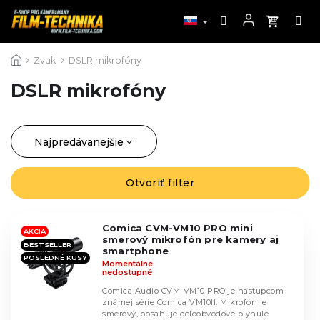
Prejsť
Zvuk
DSLR mikrofóny
na
obsah
DSLR mikrofóny
Najpredávanejšie
R
a
Najlacnejšie
d
Otvoriť filter
V
Najdrahšie
e
ý
n
Abecedne
p
i
Comica CVM-VM10 PRO mini
i
AKCIA
smerový mikrofón pre kamery aj
e
BESTSELLER
s
smartphone
p
POSLEDNÉ KUSY
Momentálne
p
nedostupné
r
r
o
Comica Audio CVM-VM10 PRO je nástupcom
o
známej série Comica VM10II. Mikrofón je
d
d
smerový, obsahuje celoobvodové plynulé