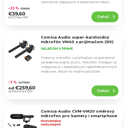
u
Priemerné
zosilnenie, odposluch a prepínanie medzi
u
hodnotenie
k
analógovým a...
–33 %
€59,60
k
produktu
t
€39,60
t
Detail
je
€32,73 bez DPH
o
o
4,4
v
v
z
5
Comica Audio super-kardioidný
hviezdičiek.
mikrofón VM40 s prijímačom (RX)
SKLADOM V PRAHE
Smerový mikrofón s prijímačom je jedinečné
zariadenie svojho druhu. Mikrofón Shotgun je
integrovaný s bezdrôtovým rádiofrekvenčným
modulom, takže ho možno používať
Priemerné
samostatne...
hodnotenie
–7 %
€279,60
produktu
€259,60
od
Detail
je
od €214,55 bez DPH
4,6
z
5
Comica Audio CVM-VM20 směrový
hviezdičiek.
mikrofon pro kamery i smartphone
Momentálne
nedostupné