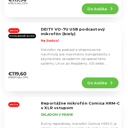
produktu
€99,14 bez DPH
Do košíka
je
4,4
z
5
DEITY VO-7U USB podcastový
hviezdičiek.
AKCIA
mikrofón (biely)
POSLEDNÉ KUSY
Na žiadosť
Mikrofón na podcast a streamovanie
navrhnutý pre maximálnu kompatibilitu s
akýmkoľvek zariadením od operačného
systému Linux po Raspberry, iOS alebo
Priemerné
mobilný softvér Xbox.
hodnotenie
€119,60
produktu
€98,84 bez DPH
Do košíka
je
5,0
z
5
Reportážne mikrofón Comica HRM-C
hviezdičiek.
AKCIA
s XLR vstupom
SKLADOM V PRAHE
Ručný reportérsky mikrofón Comica HRM-C je