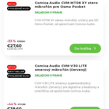
Comica Audio CVM-MT06 XY stero
hviezdičiek.
AKCIA
mikrofón pre Osmo Pocket
POSLEDNÉ KUSY
SKLADOM V PRAHE
CVM-MT06 XY stereo mikrofón určený pre DJI
Osmo Pocket, od spoločnosti Comica Audio.
Priemerné
hodnotenie
–53 %
€59,60
produktu
€27,60
Do košíka
je
€22,81 bez DPH
4,6
z
5
Comica Audio CVM-V30 LITE
hviezdičiek.
AKCIA
smerový mikrofón (červený)
BESTSELLER
SKLADOM V PRAHE
POSLEDNÉ KUSY
CVM-V30 LITE smerový superkardioidný
mikrofón (červený) pre digitálne zrkadlovky a
smartfóny od spoločnosti Comica Audio.
Priemerné
hodnotenie
–44 %
€71,96
produktu
€39,60