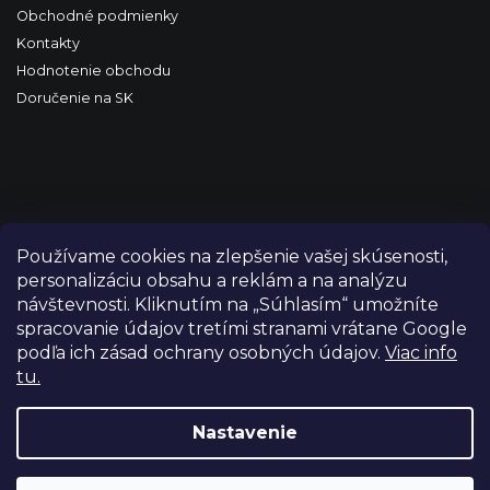
Obchodné podmienky
Kontakty
Hodnotenie obchodu
Doručenie na SK
Používame cookies na zlepšenie vašej skúsenosti,
personalizáciu obsahu a reklám a na analýzu
návštevnosti. Kliknutím na „Súhlasím“ umožníte
spracovanie údajov tretími stranami vrátane Google
podľa ich zásad ochrany osobných údajov.
Viac info
tu.
Copyright 2026
FILM-TECHNIKA
. Všetky práva vyhradené.
Upraviť nastavenie cookies
Nastavenie
Grafický návrh vytvořil a nakódoval
Shoptetak.cz