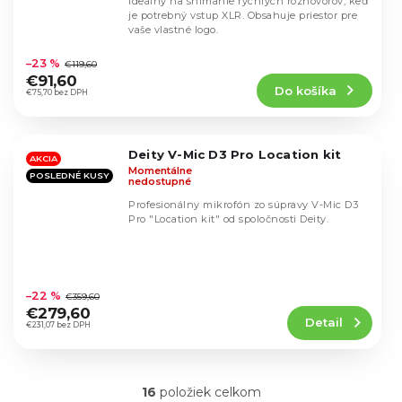
ideálny na snímanie rýchlych rozhovorov, keď
je potrebný vstup XLR. Obsahuje priestor pre
vaše vlastné logo.
Priemerné
hodnotenie
–23 %
€119,60
produktu
€91,60
Do košíka
je
€75,70 bez DPH
5,0
z
5
Deity V-Mic D3 Pro Location kit
hviezdičiek.
AKCIA
Momentálne
POSLEDNÉ KUSY
nedostupné
Profesionálny mikrofón zo súpravy V-Mic D3
Pro "Location kit" od spoločnosti Deity.
Priemerné
hodnotenie
–22 %
€359,60
produktu
€279,60
Detail
je
€231,07 bez DPH
4,7
z
5
16
položiek celkom
hviezdičiek.
O