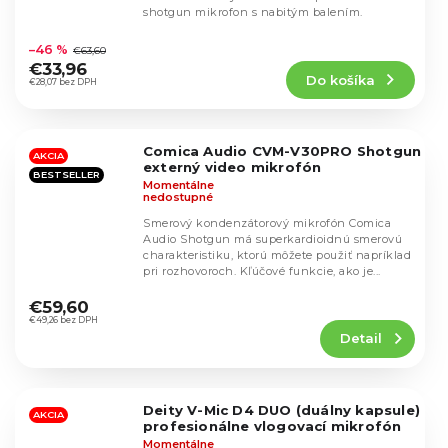
shotgun mikrofon s nabitým balením.
Priemerné
hodnotenie
–46 %
€63,60
produktu
€33,96
Do košíka
je
€28,07 bez DPH
4,6
z
5
Comica Audio CVM-V30PRO Shotgun
hviezdičiek.
AKCIA
externý video mikrofón
BESTSELLER
Momentálne
nedostupné
Smerový kondenzátorový mikrofón Comica
Audio Shotgun má superkardioidnú smerovú
charakteristiku, ktorú môžete použiť napríklad
pri rozhovoroch. Kľúčové funkcie, ako je...
Priemerné
hodnotenie
€59,60
produktu
€49,26 bez DPH
Detail
je
4,6
z
5
Deity V-Mic D4 DUO (duálny kapsule)
hviezdičiek.
AKCIA
profesionálne vlogovací mikrofón
Momentálne