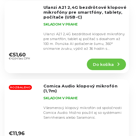
5
Ulanzi A21 2,4G bezdrôtové klopové
hviezdičiek.
mikrofóny pre smartfóny, tablety,
počítače (USB-C)
SKLADOM V PRAHE
Ulanzi A21 2,4G bezdrôtové klopové mikrofóny
pre smartfón, tablet aj počítač s dosahom až
100 m. Ponúka AI potlačenie šumu, 360°
Priemerné
snímanie zvuku, výdrž až 36 hodín s
hodnotenie
nabíjacím...
€51,60
produktu
€42,64 bez DPH
Do košíka
je
5,0
z
5
Comica Audio klopový mikrofón
hviezdičiek.
ROZBALENO
(1,7m)
SKLADOM V PRAHE
Všesmerový klopový mikrofón od spoločnosti
Comica Audio. Možno použiť aj so systémami
Sennheisers alebo Saramonic.
Priemerné
hodnotenie
€11,96