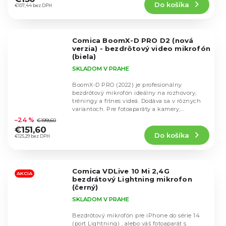
Do košíka
je
€107,44 bez DPH
4,7
z
5
Comica BoomX-D PRO D2 (nová
hviezdičiek.
verzia) - bezdrôtový video mikrofón
(biela)
SKLADOM V PRAHE
BoomX-D PRO (2022) je profesionálny
bezdrôtový mikrofón ideálny na rozhovory,
tréningy a fitnes videá. Dodáva sa v rôznych
Priemerné
variantoch. Pre fotoaparáty a kamery,
hodnotenie
smartfóny alebo...
–24 %
€199,60
produktu
€151,60
Do košíka
je
€125,29 bez DPH
4,8
z
5
Comica VDLive 10 Mi 2,4G
hviezdičiek.
AKCIA
bezdrátový Lightning mikrofon
(černý)
SKLADOM V PRAHE
Bezdrôtový mikrofón pre iPhone do série 14
(port Lightning) , alebo váš fotoaparát s