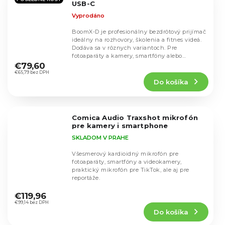
USB-C
Vyprodáno
BoomX-D je profesionálny bezdrôtový prijímač
ideálny na rozhovory, školenia a fitnes videá.
Dodáva sa v rôznych variantoch. Pre
Priemerné
fotoaparáty a kamery, smartfóny alebo
hodnotenie
zariadenia...
€79,60
produktu
€65,79 bez DPH
Do košíka
je
4,8
z
5
Comica Audio Traxshot mikrofón
hviezdičiek.
pre kamery i smartphone
SKLADOM V PRAHE
Všesmerový kardioidný mikrofón pre
fotoaparáty, smartfóny a videokamery,
praktický mikrofón pre TikTok, ale aj pre
reportáže.
Priemerné
hodnotenie
€119,96
produktu
€99,14 bez DPH
Do košíka
je
4,4