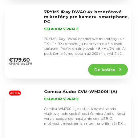
z
5
7RYMS iRay DW40 4x bezdrôtové
hviezdičiek.
mikrofóny pre kameru, smartphone,
PC
SKLADOM V PRAHE
7RYMS iRay DW40 bezdrôtové mikrofóny (4×
TX + 1× RX) umožňujú nahrávanie až 4 osôb
súčasne. Profesionálny zvuk 48 kHz/24 bit, AI
Priemerné
potlačenie šumu, dosah až 200 m a výdrž až
hodnotenie
10...
€179,60
produktu
€148,43 bez DPH
Do košíka
je
5,0
z
5
Comica Audio CVM-WM200II (A)
hviezdičiek.
AKCIA
SKLADOM V PRAHE
Comica WM200 II je aktualizovaná verzia
vlajkovej lode spoločnosti Comica Audio. Nová
verzia podporuje napájanie cez USB-C,
možnosť umiestnenia antén na prijímači RX a
má vyššiu...
Priemerné