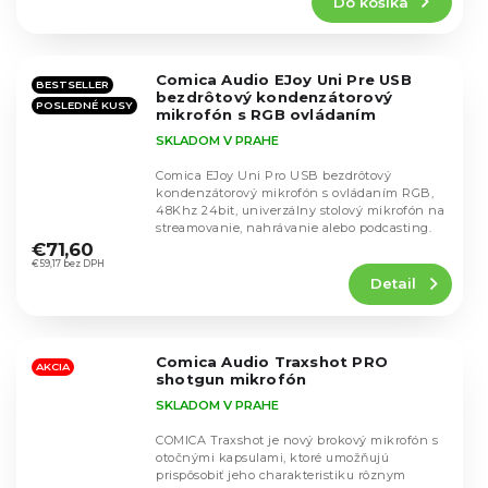
Do košíka
je
4,7
z
5
Comica Audio EJoy Uni Pre USB
hviezdičiek.
BESTSELLER
bezdrôtový kondenzátorový
POSLEDNÉ KUSY
mikrofón s RGB ovládaním
SKLADOM V PRAHE
Comica EJoy Uni Pro USB bezdrôtový
kondenzátorový mikrofón s ovládaním RGB,
48Khz 24bit, univerzálny stolový mikrofón na
Priemerné
streamovanie, nahrávanie alebo podcasting.
hodnotenie
€71,60
produktu
€59,17 bez DPH
Detail
je
4,4
z
5
Comica Audio Traxshot PRO
hviezdičiek.
AKCIA
shotgun mikrofón
SKLADOM V PRAHE
COMICA Traxshot je nový brokový mikrofón s
otočnými kapsulami, ktoré umožňujú
prispôsobiť jeho charakteristiku rôznym