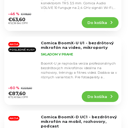
konektorom TRS 3,5 mm. Comica Audio
Priemerné
VDLIVE 10 funguje na 2,4 GHz signáli Wi-Fi,
hodnotenie
vďaka čomu...
–46 %
€119,60
produktu
€63,60
Do košíka
je
€52,56 bez DPH
4,6
z
5
Comica BoomX-U U1 - bezdrôtový
hviezdičiek.
AKCIA
mikrofón na video, mikroporty
POSLEDNÉ KUSY
SKLADOM V PRAHE
BoomX-U je najnovšia verzia profesionálnych
bezdrôtových mikrofónov ideálna na
rozhovory, tréningy a fitnes videá. Dodáva sa v
rôznych variantoch. Pre fotoaparáty a
Priemerné
kamery,...
hodnotenie
–60 %
€223,60
produktu
€87,60
Do košíka
je
€72,40 bez DPH
4,7
z
5
Comica BoomX-D UC1 - bezdrôtový
hviezdičiek.
AKCIA
mikrofón na mobil, rozhovory,
podcast