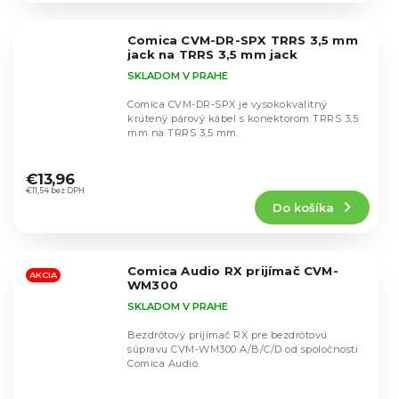
z
5
Comica CVM-DR-SPX TRRS 3,5 mm
hviezdičiek.
jack na TRRS 3,5 mm jack
SKLADOM V PRAHE
Comica CVM-DR-SPX je vysokokvalitný
krútený párový kábel s konektorom TRRS 3,5
mm na TRRS 3,5 mm.
Priemerné
hodnotenie
€13,96
produktu
€11,54 bez DPH
Do košíka
je
4,9
z
5
Comica Audio RX prijímač CVM-
hviezdičiek.
AKCIA
WM300
SKLADOM V PRAHE
Bezdrôtový prijímač RX pre bezdrôtovú
súpravu CVM-WM300 A/B/C/D od spoločnosti
Comica Audio.
Priemerné