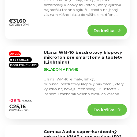
Ulanzi WM-10 je malý, ľahký, pripínací
bezdrôtový klopový mikrofón , ktorý využíva
najnovšiu technológiu Bluetooth na jasný
Priemerné
záznam vášho hlasu do vášho smartfónu
hodnotenie
Android, alebo...
€31,60
produktu
€26,12 bez DPH
Do košíka
je
4,3
z
5
Ulanzi WM-10 bezdrôtový klopový
hviezdičiek.
AKCIA
mikrofón pre smartfóny a tablety
BESTSELLER
(Lightning)
POSLEDNÉ KUSY
SKLADOM V PRAHE
Ulanzi WM-10 je malý, lehký,
připínací bezdrátový klopový mikrofon , který
využívá nejnovější technologii Bluetooth k
Priemerné
jasnému záznamu vašeho hlasu do vašeho...
hodnotenie
–29 %
€35,60
produktu
€25,16
Do košíka
je
€20,79 bez DPH
4,2
z
5
Comica Audio super-kardioidný
hviezdičiek.
mikrofón VM40 s prijímačom (RX)