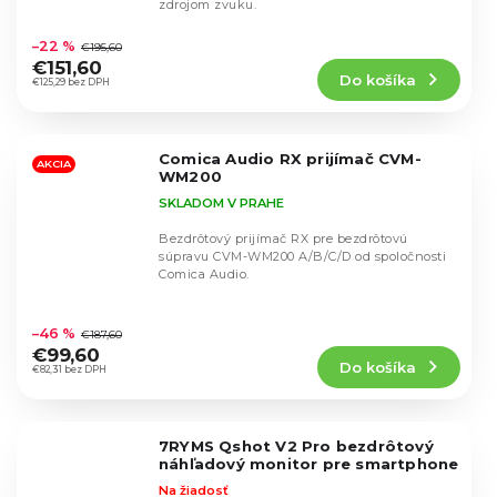
zdrojom zvuku.
Priemerné
hodnotenie
–22 %
€195,60
produktu
€151,60
Do košíka
je
€125,29 bez DPH
4,5
z
5
Comica Audio RX prijímač CVM-
hviezdičiek.
AKCIA
WM200
SKLADOM V PRAHE
Bezdrôtový prijímač RX pre bezdrôtovú
súpravu CVM-WM200 A/B/C/D od spoločnosti
Comica Audio.
Priemerné
hodnotenie
–46 %
€187,60
produktu
€99,60
Do košíka
je
€82,31 bez DPH
4,8
z
5
7RYMS Qshot V2 Pro bezdrôtový
hviezdičiek.
náhľadový monitor pre smartphone
Na žiadosť