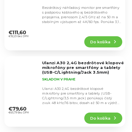
Bezdrôtový náhľadový monitor pre smartfóny
s podporou káblového aj bezdrôtového
pripojenia, prenosom 2,4/5 GHz až na 50 m a
stabilným výstupom až 4K/60 fps. Ponúka 3,1"
Priemerné
HD...
hodnotenie
€111,60
produktu
€92,23 bez DPH
Do košíka
je
5,0
z
5
Ulanzi A30 2,4G bezdrôtové klopové
hviezdičiek.
mikrofóny pre smartfóny a tablety
(USB-C/Lightning/Jack 3.5mm)
SKLADOM V PRAHE
Ulanzi A30 2,4G bezdrôtové klopové
mikrofóny pre smartfóny a tablety (USB-
C/Lightning/3,5 mm jack) ponúkajú čistý
Priemerné
zvuk 48 kHz/16 bitov, dosah až 50 m a výdrž
hodnotenie
až 20 hodín s...
€79,60
produktu
€65,79 bez DPH
Do košíka
je
5,0
z