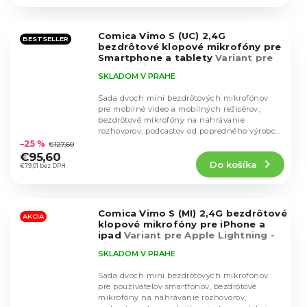
4,4
z
5
Comica Vimo S (UC) 2,4G
hviezdičiek.
BESTSELLER
bezdrôtové klopové mikrofóny pre
Smartphone a tablety
Variant pre
USB-C (biela)
SKLADOM V PRAHE
Sada dvoch mini bezdrôtových mikrofónov
pre mobilné video a mobilných režisérov,
bezdrôtové mikrofóny na nahrávanie
Priemerné
rozhovorov, podcastov od popredného výrobcu
hodnotenie
mobilných...
–25 %
€127,60
produktu
€95,60
Do košíka
je
€79,01 bez DPH
4,8
z
5
Comica Vimo S (MI) 2,4G bezdrôtové
hviezdičiek.
AKCIA
klopové mikrofóny pre iPhone a
ipad
Variant pre Apple Lightning -
čierna farba
SKLADOM V PRAHE
Sada dvoch mini bezdrôtových mikrofónov
pre používateľov smartfónov, bezdrôtové
mikrofóny na nahrávanie rozhovorov,
Priemerné