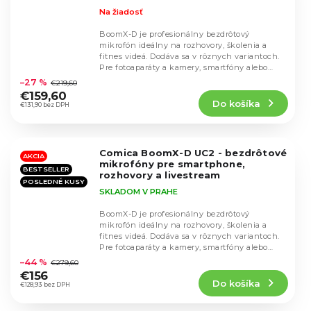
Na žiadosť
BoomX-D je profesionálny bezdrôtový
mikrofón ideálny na rozhovory, školenia a
fitnes videá. Dodáva sa v rôznych variantoch.
Priemerné
Pre fotoaparáty a kamery, smartfóny alebo
hodnotenie
zariadenia...
–27 %
€219,60
produktu
€159,60
Do košíka
je
€131,90 bez DPH
4,8
z
5
Comica BoomX-D UC2 - bezdrôtové
hviezdičiek.
AKCIA
mikrofóny pre smartphone,
BESTSELLER
rozhovory a livestream
POSLEDNÉ KUSY
SKLADOM V PRAHE
BoomX-D je profesionálny bezdrôtový
mikrofón ideálny na rozhovory, školenia a
fitnes videá. Dodáva sa v rôznych variantoch.
Priemerné
Pre fotoaparáty a kamery, smartfóny alebo
hodnotenie
zariadenia...
–44 %
€279,60
produktu
€156
Do košíka
je
€128,93 bez DPH
4,8