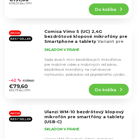
produktu
€158,35 bez DPH
Do košíka
je
4,6
z
5
Comica Vimo S (UC) 2,4G
hviezdičiek.
AKCIA
bezdrôtové klopové mikrofóny pre
BESTSELLER
Smartphone a tablety
Variant pre
USB-C (čierna)
SKLADOM V PRAHE
Sada dvoch mini bezdrôtových mikrofónov
pre mobilné video a mobilných režisérov,
bezdrôtové mikrofóny na nahrávanie
Priemerné
rozhovorov, podcastov od popredného výrobcu
hodnotenie
mobilných...
–42 %
€139,60
produktu
€79,60
Do košíka
je
€65,79 bez DPH
4,7
z
5
Ulanzi WM-10 bezdrôtový klopový
hviezdičiek.
AKCIA
mikrofón pre smartfóny a tablety
BESTSELLER
(USB-C)
SKLADOM V PRAHE