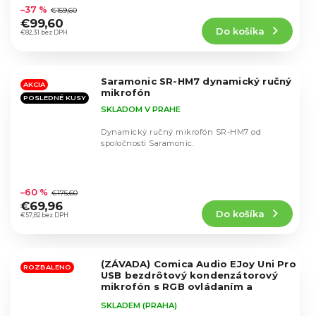
hodnotenie
–37 %
€159,60
produktu
€99,60
Do košíka
je
€82,31 bez DPH
5,0
z
5
Saramonic SR-HM7 dynamický ručný
hviezdičiek.
AKCIA
mikrofón
POSLEDNÉ KUSY
SKLADOM V PRAHE
Dynamický ručný mikrofón SR-HM7 od
spoločnosti Saramonic.
Priemerné
hodnotenie
–60 %
€175,60
produktu
€69,96
Do košíka
je
€57,82 bez DPH
5,0
z
5
(ZÁVADA) Comica Audio EJoy Uni Pro
hviezdičiek.
ROZBALENO
USB bezdrôtový kondenzátorový
mikrofón s RGB ovládaním a
ramenom
Verzia PRO je bezdrôtová
SKLADEM (PRAHA)