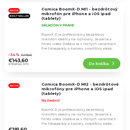
z
5
Comica BoomX-D MI1 - bezdrôtový
hviezdičiek.
AKCIA
mikrofón pre iPhone a iOS ipad
BESTSELLER
(tablety)
SKLADOM V PRAHE
BoomX-D je profesionálny bezdrôtový
mikrofón ideálny na rozhovory, školenia a
fitnes videá. Dodáva sa v rôznych variantoch.
Priemerné
Pre fotoaparáty a kamery, smartfóny alebo
hodnotenie
zariadenia...
–34 %
€219,60
produktu
€143,60
Do košíka
je
€118,68 bez DPH
4,8
z
5
Comica BoomX-D MI2 - bezdrôtové
hviezdičiek.
AKCIA
mikrofóny pre iPhone a iOS ipad
(tablety)
Na žiadosť
BoomX-D je profesionálny bezdrôtový
mikrofón ideálny na rozhovory, školenia a
fitnes videá. Dodáva sa v rôznych variantoch.
Priemerné
Pre fotoaparáty a kamery, smartfóny alebo
hodnotenie
zariadenia...
€191,60