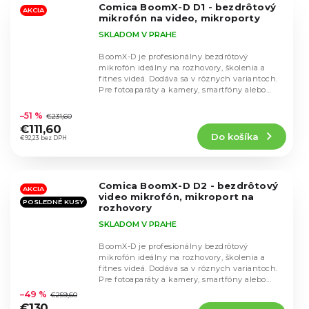
Comica BoomX-D D1 - bezdrôtový
hviezdičiek.
AKCIA
mikrofón na video, mikroporty
SKLADOM V PRAHE
BoomX-D je profesionálny bezdrôtový
mikrofón ideálny na rozhovory, školenia a
fitnes videá. Dodáva sa v rôznych variantoch.
Pre fotoaparáty a kamery, smartfóny alebo
Priemerné
zariadenia...
hodnotenie
–51 %
€231,60
produktu
€111,60
Do košíka
je
€92,23 bez DPH
4,7
z
5
Comica BoomX-D D2 - bezdrôtový
hviezdičiek.
AKCIA
video mikrofón, mikroport na
POSLEDNÉ KUSY
rozhovory
SKLADOM V PRAHE
BoomX-D je profesionálny bezdrôtový
mikrofón ideálny na rozhovory, školenia a
fitnes videá. Dodáva sa v rôznych variantoch.
Priemerné
Pre fotoaparáty a kamery, smartfóny alebo
hodnotenie
zariadenia...
–49 %
€259,60
produktu
€130