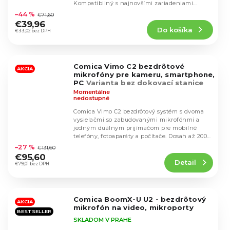
Priemerné
Kompatibilný s najnovšími zariadeniami
hodnotenie
iPhone 15,...
–44 %
€71,60
produktu
€39,96
Do košíka
je
€33,02 bez DPH
4,6
z
5
Comica Vimo C2 bezdrôtové
hviezdičiek.
AKCIA
mikrofóny pre kameru, smartphone,
PC
Varianta bez dokovací stanice
Momentálne
nedostupné
Comica Vimo C2 bezdrôtový systém s dvoma
vysielačmi so zabudovanými mikrofónmi a
jedným duálnym prijímačom pre mobilné
Priemerné
telefóny, fotoaparáty a počítače. Dosah až 200
hodnotenie
metrov a 8...
–27 %
€131,60
produktu
€95,60
Detail
je
€79,01 bez DPH
4,7
z
5
Comica BoomX-U U2 - bezdrôtový
hviezdičiek.
AKCIA
mikrofón na video, mikroporty
BESTSELLER
SKLADOM V PRAHE