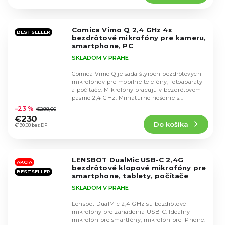
5,0
z
5
Comica Vimo Q 2,4 GHz 4x
hviezdičiek.
BESTSELLER
bezdrôtové mikrofóny pre kameru,
smartphone, PC
SKLADOM V PRAHE
Comica Vimo Q je sada štyroch bezdrôtových
mikrofónov pre mobilné telefóny, fotoaparáty
a počítače. Mikrofóny pracujú v bezdrôtovom
Priemerné
pásme 2,4 GHz. Miniatúrne riešenie s...
hodnotenie
–23 %
€299,60
produktu
€230
Do košíka
je
€190,08 bez DPH
4,4
z
5
LENSBOT DualMic USB-C 2,4G
hviezdičiek.
AKCIA
bezdrôtové klopové mikrofóny pre
BESTSELLER
smartphone, tablety, počítače
SKLADOM V PRAHE
Lensbot DualMic 2,4 GHz sú bezdrôtové
mikrofóny pre zariadenia USB-C. Ideálny
mikrofón pre smartfóny, mikrofón pre iPhone.