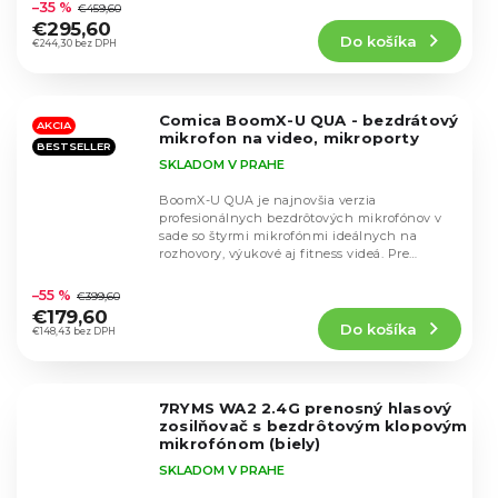
hodnotenie
–35 %
€459,60
produktu
€295,60
Do košíka
je
€244,30 bez DPH
4,6
z
5
Comica BoomX-U QUA - bezdrátový
hviezdičiek.
AKCIA
mikrofon na video, mikroporty
BESTSELLER
SKLADOM V PRAHE
BoomX-U QUA je najnovšia verzia
profesionálnych bezdrôtových mikrofónov v
sade so štyrmi mikrofónmi ideálnych na
rozhovory, výukové aj fitness videá. Pre
Priemerné
kamery a fotoaparáty,...
hodnotenie
–55 %
€399,60
produktu
€179,60
Do košíka
je
€148,43 bez DPH
4,7
z
5
7RYMS WA2 2.4G prenosný hlasový
hviezdičiek.
zosilňovač s bezdrôtovým klopovým
mikrofónom (biely)
SKLADOM V PRAHE