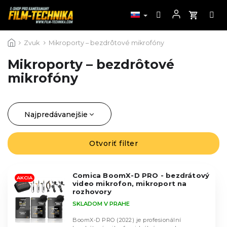
Prejsť
Zvuk
Mikroporty – bezdrôtové mikrofóny
na
obsah
Mikroporty – bezdrôtové
mikrofóny
Najpredávanejšie
R
a
Najlacnejšie
d
Otvoriť filter
V
Najdrahšie
e
ý
n
Abecedne
p
i
Comica BoomX-D PRO - bezdrátový
i
AKCIA
video mikrofon, mikroport na
e
s
rozhovory
p
p
SKLADOM V PRAHE
r
r
o
BoomX-D PRO (2022) je profesionální
o