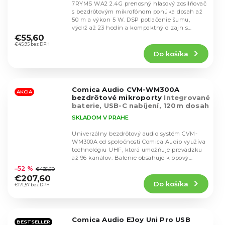
7RYMS WA2 2.4G prenosný hlasový zosilňovač
s bezdrôtovým mikrofónom ponúka dosah až
50 m a výkon 5 W. DSP potlačenie šumu,
Priemerné
výdrž až 23 hodín a kompaktný dizajn s
hodnotenie
klipom pre...
€55,60
produktu
€45,95 bez DPH
Do košíka
je
5,0
z
5
Comica Audio CVM-WM300A
hviezdičiek.
AKCIA
bezdrôtové mikroporty
Integrované
baterie, USB-C nabíjení, 120m dosah
SKLADOM V PRAHE
Univerzálny bezdrôtový audio systém CVM-
WM300A od spoločnosti Comica Audio využíva
technológiu UHF, ktorá umožňuje prevádzku
Priemerné
až 96 kanálov. Balenie obsahuje klopový
hodnotenie
mikrofón s...
–52 %
€435,60
produktu
€207,60
Do košíka
je
€171,57 bez DPH
4,6
z
5
Comica Audio EJoy Uni Pro USB
hviezdičiek.
BESTSELLER