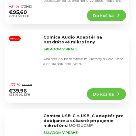
podcastov od popredného výrobcu mobilných
hodnotenie
mikrofónov Comica...
–31 %
€139,60
produktu
€95,60
Do košíka
je
€79,01 bez DPH
4,8
z
5
Comica Audio Adaptér na
hviezdičiek.
AKCIA
bezdrátové mikrofony
SKLADOM V PRAHE
Adaptér na bezdrôtové mikrofóny s Cold Shoe
a ochranou proti vetru.
Priemerné
hodnotenie
–37 %
€63,60
produktu
€39,96
Do košíka
je
€33,02 bez DPH
5,0
z
5
Comica USB-C s USB-C adaptér pre
hviezdičiek.
dobíjanie a súčasné pripojenie
mikrofónu
UC-DUCMF
SKLADOM V PRAHE