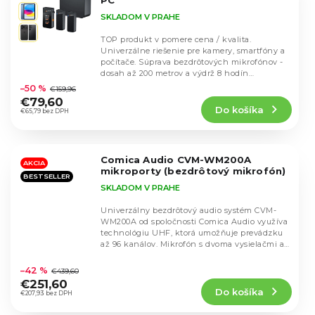
PC
SKLADOM V PRAHE
TOP produkt v pomere cena / kvalita.
Univerzálne riešenie pre kamery, smartfóny a
počítače. Súprava bezdrôtových mikrofónov -
Priemerné
dosah až 200 metrov a výdrž 8 hodín
hodnotenie
prevádzky....
–50 %
€159,96
produktu
€79,60
Do košíka
je
€65,79 bez DPH
4,7
z
5
Comica Audio CVM-WM200A
hviezdičiek.
AKCIA
mikroporty (bezdrôtový mikrofón)
BESTSELLER
SKLADOM V PRAHE
Univerzálny bezdrôtový audio systém CVM-
WM200A od spoločnosti Comica Audio využíva
technológiu UHF, ktorá umožňuje prevádzku
až 96 kanálov. Mikrofón s dvoma vysielačmi a
Priemerné
jedným...
hodnotenie
–42 %
€439,60
produktu
€251,60
Do košíka
je
€207,93 bez DPH
4,5