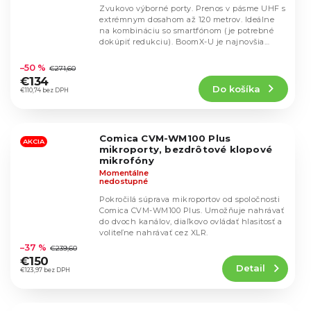
Zvukovo výborné porty. Prenos v pásme UHF s
extrémnym dosahom až 120 metrov. Ideálne
na kombináciu so smartfónom (je potrebné
dokúpiť redukciu). BoomX-U je najnovšia
Priemerné
verzia...
hodnotenie
–50 %
€271,60
produktu
€134
Do košíka
je
€110,74 bez DPH
4,8
z
5
Comica CVM-WM100 Plus
hviezdičiek.
AKCIA
mikroporty, bezdrôtové klopové
mikrofóny
Momentálne
nedostupné
Pokročilá súprava mikroportov od spoločnosti
Comica CVM-WM100 Plus. Umožňuje nahrávať
do dvoch kanálov, diaľkovo ovládať hlasitosť a
Priemerné
voliteľne nahrávať cez XLR.
hodnotenie
–37 %
€239,60
produktu
€150
Detail
je
€123,97 bez DPH
4,5
z
5