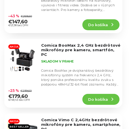
bezdrátový mikrofon ideální na rozhovory,
d
d
výuková i fitness videa. Dodává se v různých
u
Priemerné
variantách. Pro kamery a fotoaparáty,
u
hodnotenie
k
smartphony, či...
–43 %
€259,60
k
produktu
t
€147,60
t
Do košíka
je
€121,98 bez DPH
o
o
4,6
v
v
z
5
Comica BooMax 2,4 GHz bezdrôtové
hviezdičiek.
AKCIA
mikrofóny pre kameru, smartfón,
PC
SKLADOM V PRAHE
Comica BooMax je dvojkanálový bezdrôtový
mikrofónny systém na frekvencii 2,4 GHz,
ktorý ponúka profesionálnu kvalitu zvuku s
Priemerné
podporou 48kHz/32-bit float záznamu. Každý
hodnotenie
vysielač...
–25 %
€239,60
produktu
€179,60
Do košíka
je
€148,43 bez DPH
4,8
z
5
Comica Vimo C 2,4GHz bezdrôtové
hviezdičiek.
AKCIA
mikrofóny pre kameru, smartphone,
BESTSELLER