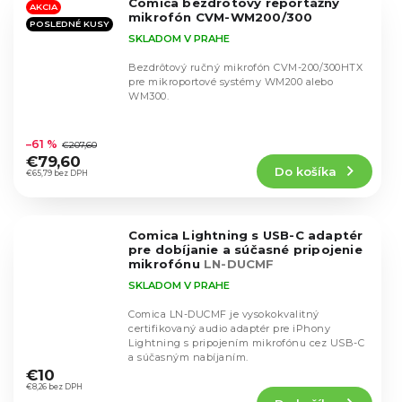
Comica bezdrôtový reportážny
hviezdičiek.
AKCIA
mikrofón CVM-WM200/300
POSLEDNÉ KUSY
SKLADOM V PRAHE
Bezdrôtový ručný mikrofón CVM-200/300HTX
pre mikroportové systémy WM200 alebo
WM300.
Priemerné
hodnotenie
–61 %
€207,60
produktu
€79,60
Do košíka
je
€65,79 bez DPH
4,7
z
5
Comica Lightning s USB-C adaptér
hviezdičiek.
pre dobíjanie a súčasné pripojenie
mikrofónu
LN-DUCMF
SKLADOM V PRAHE
Comica LN-DUCMF je vysokokvalitný
certifikovaný audio adaptér pre iPhony
Lightning s pripojením mikrofónu cez USB-C
Priemerné
a súčasným nabíjaním.
hodnotenie
€10
produktu
€8,26 bez DPH