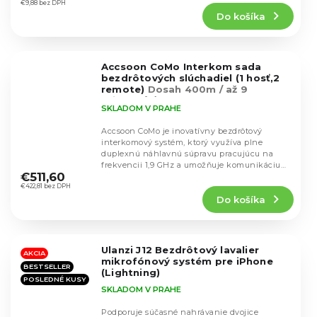
produktu
€9,88 bez DPH
Do košíka
je
5,0
z
5
Accsoon CoMo Interkom sada
hviezdičiek.
bezdrôtových slúchadiel (1 hosť,2
remote)
Dosah 400m / až 9
uživatelů / Výdrž 10h
SKLADOM V PRAHE
Accsoon CoMo je inovatívny bezdrôtový
interkomový systém, ktorý využíva plne
duplexnú náhlavnú súpravu pracujúcu na
Priemerné
frekvencii 1,9 GHz a umožňuje komunikáciu
hodnotenie
€511,60
až do vzdialenosti...
produktu
€422,81 bez DPH
Do košíka
je
4,9
z
5
Ulanzi J12 Bezdrôtový lavalier
hviezdičiek.
AKCIA
mikrofónový systém pre iPhone
BESTSELLER
(Lightning)
POSLEDNÉ KUSY
SKLADOM V PRAHE
Podporuje súčasné nahrávanie dvojice