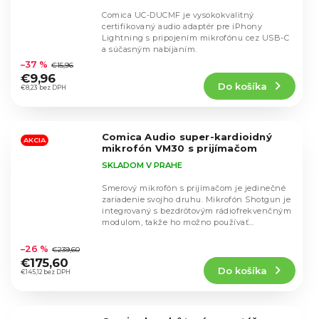
Comica UC-DUCMF je vysokokvalitný
certifikovaný audio adaptér pre iPhony
Lightning s pripojením mikrofónu cez USB-C
Priemerné
a súčasným nabíjaním.
hodnotenie
–37 %
€15,96
produktu
€9,96
Do košíka
je
€8,23 bez DPH
5,0
z
5
Comica Audio super-kardioidný
hviezdičiek.
AKCIA
mikrofón VM30 s prijímačom
SKLADOM V PRAHE
Smerový mikrofón s prijímačom je jedinečné
zariadenie svojho druhu. Mikrofón Shotgun je
integrovaný s bezdrôtovým rádiofrekvenčným
modulom, takže ho možno používať
Priemerné
samostatne...
hodnotenie
–26 %
€239,60
produktu
€175,60
Do košíka
je
€145,12 bez DPH
4,6
z
5