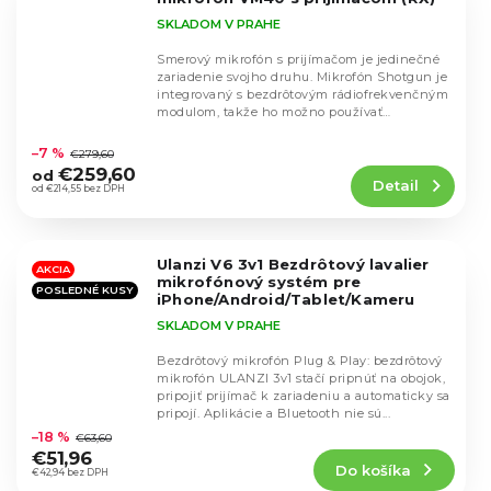
SKLADOM V PRAHE
Smerový mikrofón s prijímačom je jedinečné
zariadenie svojho druhu. Mikrofón Shotgun je
integrovaný s bezdrôtovým rádiofrekvenčným
modulom, takže ho možno používať
Priemerné
samostatne...
hodnotenie
–7 %
€279,60
produktu
€259,60
od
Detail
je
od €214,55 bez DPH
4,6
z
5
Ulanzi V6 3v1 Bezdrôtový lavalier
hviezdičiek.
AKCIA
mikrofónový systém pre
POSLEDNÉ KUSY
iPhone/Android/Tablet/Kameru
SKLADOM V PRAHE
Bezdrôtový mikrofón Plug & Play: bezdrôtový
mikrofón ULANZI 3v1 stačí pripnúť na obojok,
pripojiť prijímač k zariadeniu a automaticky sa
Priemerné
pripojí. Aplikácie a Bluetooth nie sú...
hodnotenie
–18 %
€63,60
produktu
€51,96
Do košíka
je
€42,94 bez DPH