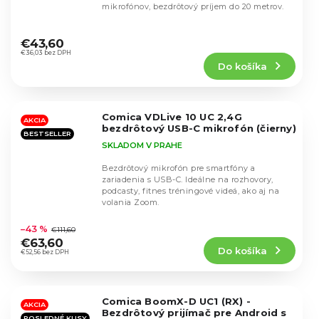
mikrofónov, bezdrôtový príjem do 20 metrov.
Priemerné
hodnotenie
€43,60
produktu
€36,03 bez DPH
Do košíka
je
4,5
z
5
Comica VDLive 10 UC 2,4G
hviezdičiek.
AKCIA
bezdrôtový USB-C mikrofón (čierny)
BESTSELLER
SKLADOM V PRAHE
Bezdrôtový mikrofón pre smartfóny a
zariadenia s USB-C. Ideálne na rozhovory,
podcasty, fitnes tréningové videá, ako aj na
volania Zoom.
Priemerné
hodnotenie
–43 %
€111,60
produktu
€63,60
Do košíka
je
€52,56 bez DPH
4,8
z
5
Comica BoomX-D UC1 (RX) -
hviezdičiek.
AKCIA
Bezdrôtový prijímač pre Android s
POSLEDNÉ KUSY