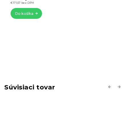
€171,57 bez DPH
Do košíka
Súvisiaci tovar
Previous
Next