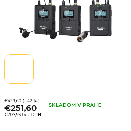
€439,60
( –42 % )
SKLADOM V PRAHE
€251,60
€207,93 bez DPH
Jednotková
cena: