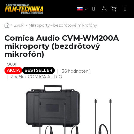
Prejsť
Zvuk
Mikroporty – bezdrôtové mikrofóny
na
obsah
Comica Audio CVM-WM200A
mikroporty (bezdrôtový
mikrofón)
9601
AKCIA
BESTSELLER
Priemerné
36 hodnotení
hodnotenie
Značka:
COMICA AUDIO
produktu
je
4,5
z
5
hviezdičiek.