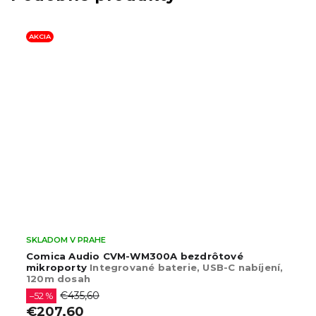
AKCIA
SKLADOM V PRAHE
Comica Audio CVM-WM300A bezdrôtové
mikroporty
Integrované baterie, USB-C nabíjení,
120m dosah
€435,60
–52 %
€207,60