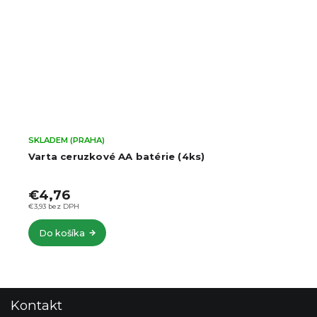
SKLADEM (PRAHA)
Varta ceruzkové AA batérie (4ks)
€4,76
€3,93 bez DPH
Do košíka
Z
Kontakt
á