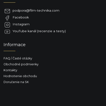
p
ä
podpora
@
film-technika.com
t
Facebook
i
e
Instagram
YouTube kanál (recenzie a testy)
Informace
FAQ / Časté otázky
Obchodné podmienky
Kontakty
Hodnotenie obchodu
Doručenie na SK