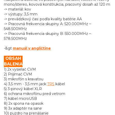
mono/stereo, kovová konštrukcia, pracovný dosah až 120 m
-> materiál: kov
-> výstupy: 3,5 mm
-> prevádzkový čas: podľa kvality batérie AA
-> Pracovná frekvencia skupiny A: 520.000MHz ~
548.500MHz
-> Pracovná frekvencia skupiny B: 550.000MHz ~
578.500MHz
-&gt
manuál v angličtine
OBSAH
BALENIA
1) 2x vysielač CVM
2) Prijímač CVM
3) mikrofón s kravatou
4) 3,5 mm - 3,5 mm jack
TRS
kábel
5) 3-pinový kábel XLR
6) ochrana mikrofónu pred vetrom
7) kábel microUSB
8) 2x spona na opasok
9) 3x adaptér na sane
10) puzdro na prenášanie