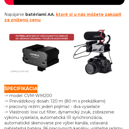
Napájanie
batériami AA
,
ktoré si u nás môžete zakúpiť
za zníženú cenu
.
ŠPECIFIKÁCIA
-> model: CVM-WM200
-> Prevádzkový dosah: 120 m (80 m s prekážkami)
-> pracovný režim: jeden prijímač - dva vysielače
-> Vlastnosti: low cut filter, dynamický zvuk, zobrazenie
výkonu vysielača, automatická IR synchronizácia,
automatické skenovanie pre výber kanála, vstavaná
nabíjateľná batéria, 96 pracovných kanálov, voliteľné režimy