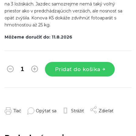
na 3 ložiskách. Jazdec samozrejme nemá taký voľný
priestor ako v predchádzajúcich verziách, ale nosnosť sa
opäť zvýšila. Konova K5 dokáže zdvihnúť fotoaparát s
hmotnosťou až 25 kg.
Môžeme doručiť do:
11.8.2026
Pridať do košíka
Tlač
Opýtať sa
Strážiť
Zdieľať