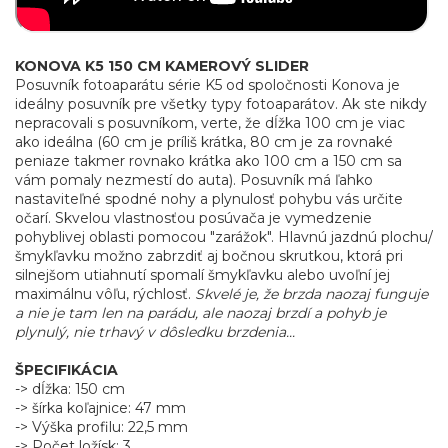
KONOVA K5 150 CM KAMEROVÝ SLIDER
Posuvník fotoaparátu série K5 od spoločnosti Konova je
ideálny posuvník pre všetky typy fotoaparátov. Ak ste nikdy
nepracovali s posuvníkom, verte, že dĺžka 100 cm je viac
ako ideálna (60 cm je príliš krátka, 80 cm je za rovnaké
peniaze takmer rovnako krátka ako 100 cm a 150 cm sa
vám pomaly nezmestí do auta). Posuvník má ľahko
nastaviteľné spodné nohy a plynulosť pohybu vás určite
očarí. Skvelou vlastnosťou posúvača je vymedzenie
pohyblivej oblasti pomocou "zarážok". Hlavnú jazdnú plochu/
šmykľavku možno zabrzdiť aj bočnou skrutkou, ktorá pri
silnejšom utiahnutí spomalí šmykľavku alebo uvoľní jej
maximálnu vôľu, rýchlosť.
Skvelé je, že brzda naozaj funguje
a nie je tam len na parádu, ale naozaj brzdí a pohyb je
plynulý, nie trhavý v dôsledku brzdenia...
ŠPECIFIKÁCIA
-> dĺžka: 150 cm
-> šírka koľajnice: 47 mm
-> Výška profilu: 22,5 mm
-> Počet ložísk: 3