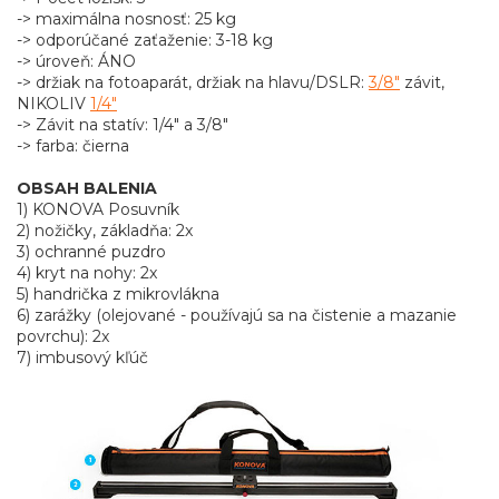
-> maximálna nosnosť: 25 kg
-> odporúčané zaťaženie: 3-18 kg
-> úroveň: ÁNO
-> držiak na fotoaparát, držiak na hlavu/DSLR:
3/8"
závit,
NIKOLIV
1/4"
-> Závit na statív: 1/4" a 3/8"
-> farba: čierna
OBSAH BALENIA
1) KONOVA Posuvník
2) nožičky, základňa: 2x
3) ochranné puzdro
4) kryt na nohy: 2x
5) handrička z mikrovlákna
6) zarážky (olejované - používajú sa na čistenie a mazanie
povrchu): 2x
7) imbusový kľúč