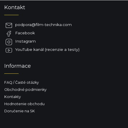
Z
Kontakt
á
p
ä
podpora
@
film-technika.com
t
Facebook
i
e
Instagram
YouTube kanál (recenzie a testy)
Informace
FAQ / Časté otázky
Obchodné podmienky
Kontakty
Hodnotenie obchodu
Doručenie na SK