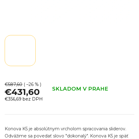
€587,60
( –26 % )
SKLADOM V PRAHE
€431,60
€356,69 bez DPH
Jednotková
cena:
Konova K5 je absolútnym vrcholom spracovania sliderov.
Odvážime sa povedať slovo "dokonalý". Konova K5 je späť