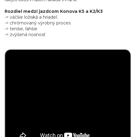
Rozdiel medzi jazdcom Konova K5 a K2/K3
-> väčšie ložiská a hriadeľ.
-> chrómovaný výrobný proces
-> tenšie, ľahšie
-> zvýšená nosnosť