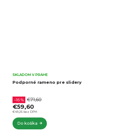
SKLADOM V PRAHE
Podporné rameno pre slidery
€71,60
–16 %
€59,60
€49,26 bez DPH
Do košíka