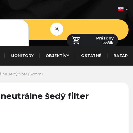
Prihlásenie
Prázdny
košík
MONITORY
OBJEKTÍVY
OSTATNÉ
BAZAR
rálne šedý filter (62mm)
 neutrálne šedý filter