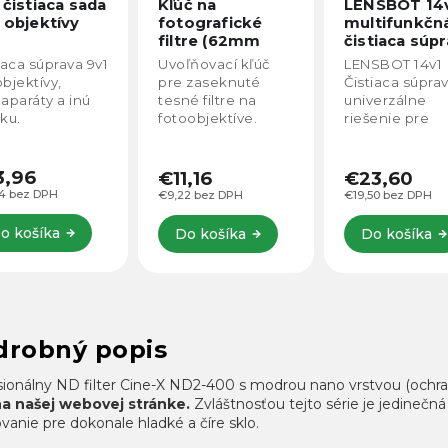
č na
LENSBOT 14v1
KF Concept
ografické
multifunkčná
Hard Shell
tre (62mm
čistiaca súprava
puzdro na fil
mm 72mm
do 95mm s 1
ľňovací kľúč
LENSBOT 14v1
KF Concept H
mm)
vreckami
 zaseknuté
Čistiaca súprava je
Shell puzdro n
KF13.175
é filtre na
univerzálne
filtre do 95mm 
oobjektíve.
riešenie pre
vreckami pon
knutie filtra je
údržbu
bezpečné a
čajne
elektroniky.
prehľadné
sobené
Obsahuje
uloženie až
,16
€23,60
€19,60
ročasticami,
špecializované
desiatich filtro
2 bez DPH
€19,50 bez DPH
€16,20 bez DPH
skom a
nástroje na
adaptérov či
óziou.
čistenie
ďalšieho
o košíka
Do košíka
Do košíka
fotoaparátov,
príslušenstva.
klávesníc,
Odolná EVA
mobilných
škrupina...
zariadení a inej...
drobný popis
sionálny ND filter Cine-X ND2-400 s modrou nano vrstvou (ochr
a našej webovej stránke.
Zvláštnosťou tejto série je jedinečn
vanie pre dokonale hladké a číre sklo.