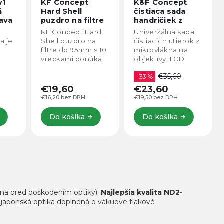
K&F Concept
Ulanzi CO26
čistiaca sada
26v1 Čistiaca
tre
handričiek z
sada pre
0
mikrovlákna 20
objektívy a APS-
ard
Univerzálna sada
Profesionálna
ks (15x15cm)
C kamery
a
čistiacich utierok z
súprava na čistenie
s 10
mikrovlákna na
fotoaparátov a
úka
objektívy, LCD
objektívov
monitory, počítače,
obsahuje
€35,60
obrazovky atď.
–33 %
kompletné
vybavenie na
€23,60
€31,60
v,
bezpečné
€19,50 bez DPH
€26,12 bez DPH
odstránenie
prachu, odtlačkov
Do košíka
Do košíka
prstov a nečistôt.
Praktické balenie s
puzdrom...
ana pred poškodením optiky).
Najlepšia kvalita ND2-
á japonská optika doplnená o vákuové tlakové