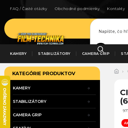
Prejsť
na
FAQ / Časté otázky
Obchodné podmienky
Kontakty
obsah
HĽADAŤ
KAMERY
STABILIZÁTORY
CAMERA GRIP
ST
B
Preskočiť
KATEGÓRIE PRODUKTOV
kategórie
o
č
n
KAMERY
C
ý
(
p
STABILIZÁTORY
a
97
n
CAMERA GRIP
e
A
l