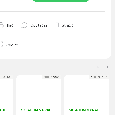
Tlač
Opýtať sa
Strážiť
Zdieľať
Previous
Next
d:
38863
Kód:
97542
Kód:
36055
AHE
SKLADOM V PRAHE
SKLADOM V PRAHE