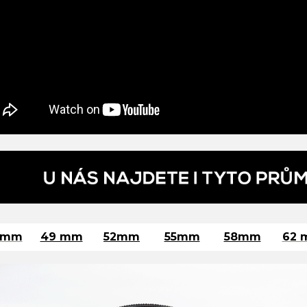
 mm
49 mm
52mm
55mm
58mm
62 