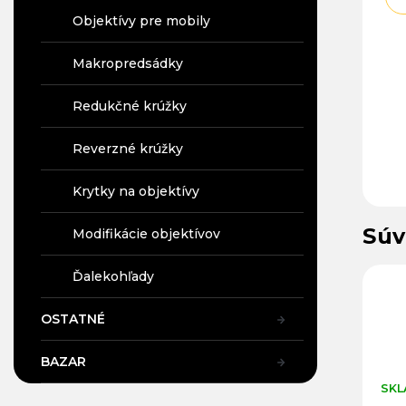
Objektívy pre mobily
Makropredsádky
Redukčné krúžky
Reverzné krúžky
Krytky na objektívy
Súv
Modifikácie objektívov
07
Kód:
98289
Kód:
10463
Ďalekohľady
OSTATNÉ
BAZAR
SKLADOM V PRAHE
SKLADOM V PRAHE
SKL