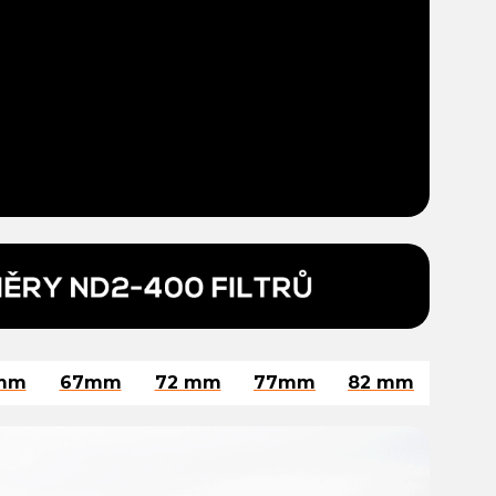
mm
67mm
72 mm
77mm
82 mm