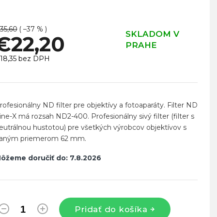
35,60
( –37 % )
SKLADOM V
€22,20
PRAHE
18,35 bez DPH
ednotková
ena:
rofesionálny ND filter pre objektívy a fotoaparáty. Filter ND
ine-X má rozsah ND2-400. Profesionálny sivý filter (filter s
eutrálnou hustotou) pre všetkých výrobcov objektívov s
aným priemerom 62 mm.
ôžeme doručiť do:
7.8.2026
Pridať do košíka