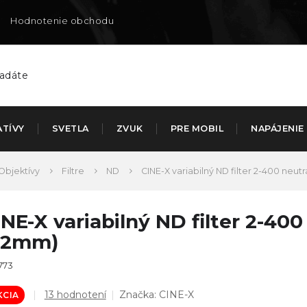
Hodnotenie obchodu
Doručenie na SK
ATÍVY
SVETLA
ZVUK
PRE MOBIL
NAPÁJENIE
Objektívy
Filtre
ND
CINE-X variabilný ND filter 2-400 neut
INE-X variabilný ND filter 2-400
62mm)
773
Priemerné
13 hodnotení
Značka:
CINE-X
KCIA