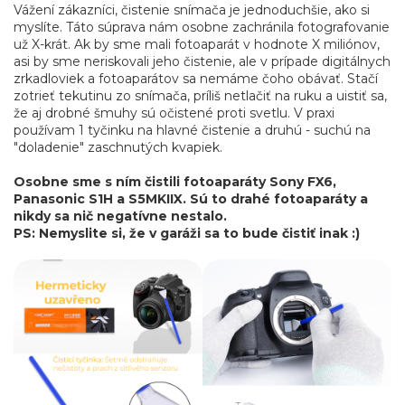
Vážení zákazníci, čistenie snímača je jednoduchšie, ako si
myslíte. Táto súprava nám osobne zachránila fotografovanie
už X-krát. Ak by sme mali fotoaparát v hodnote X miliónov,
asi by sme neriskovali jeho čistenie, ale v prípade digitálnych
zrkadloviek a fotoaparátov sa nemáme čoho obávať. Stačí
zotrieť tekutinu zo snímača, príliš netlačiť na ruku a uistiť sa,
že aj drobné šmuhy sú očistené proti svetlu. V praxi
používam 1 tyčinku na hlavné čistenie a druhú - suchú na
"doladenie" zaschnutých kvapiek.
Osobne sme s ním čistili fotoaparáty Sony FX6,
Panasonic S1H a S5MKIIX. Sú to drahé fotoaparáty a
nikdy sa nič negatívne nestalo.
PS: Nemyslite si, že v garáži sa to bude čistiť inak :)