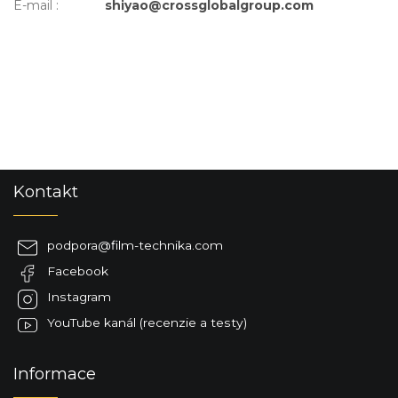
E-mail
:
shiyao@crossglobalgroup.com
Z
Kontakt
á
p
ä
podpora
@
film-technika.com
t
Facebook
i
e
Instagram
YouTube kanál (recenzie a testy)
Informace