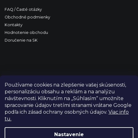
FAQ / Časté otázky
Obchodné podmienky
Kontakty
Hodnotenie obchodu
Doručenie na SK
Používame cookies na zlepšenie vašej skúsenosti,
personalizáciu obsahu a reklám a na analýzu
návštevnosti. Kliknutím na „Súhlasím“ umožníte
spracovanie údajov tretími stranami vrátane Google
podľa ich zásad ochrany osobných údajov.
Viac info
tu.
Copyright 2026
FILM-TECHNIKA
. Všetky práva vyhradené.
Upraviť nastavenie cookies
Nastavenie