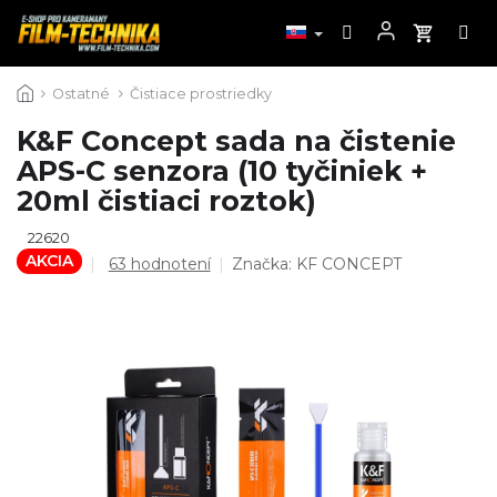
Prejsť
Ostatné
Čistiace prostriedky
na
obsah
K&F Concept sada na čistenie
APS-C senzora (10 tyčiniek +
20ml čistiaci roztok)
22620
AKCIA
Priemerné
63 hodnotení
Značka:
KF CONCEPT
hodnotenie
produktu
je
4,4
z
5
hviezdičiek.