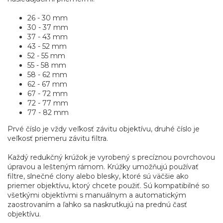
26 - 30 mm
30 - 37 mm
37 - 43 mm
43 - 52 mm
52 - 55 mm
55 - 58 mm
58 - 62 mm
62 - 67 mm
67 - 72 mm
72 - 77 mm
77 - 82 mm
Prvé číslo je vždy veľkosť závitu objektívu, druhé číslo je
veľkosť priemeru závitu filtra.
Každý redukčný krúžok je vyrobený s precíznou povrchovou
úpravou a lešteným rámom. Krúžky umožňujú používať
filtre, slnečné clony alebo blesky, ktoré sú väčšie ako
priemer objektívu, ktorý chcete použiť. Sú kompatibilné so
všetkými objektívmi s manuálnym a automatickým
zaostrovaním a ľahko sa naskrutkujú na prednú časť
objektívu.