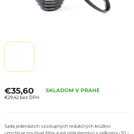
€35,60
SKLADOM V PRAHE
€29,42 bez DPH
Jednotková
cena:
Sada jedenástich vzostupných redukčných krúžkov
umožňuje používať filtre a iné príslušenstvo s veľkosťou 30 -