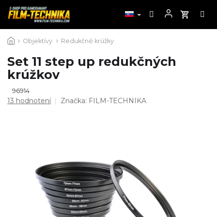
Prejsť
Objektívy
Redukčné krúžky
na
obsah
Set 11 step up redukčných
krúžkov
96914
Priemerné
13 hodnotení
Značka:
FILM-TECHNIKA
hodnotenie
produktu
je
4,8
z
5
hviezdičiek.