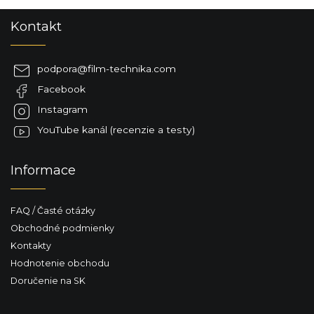
Z
Kontakt
á
p
ä
podpora
@
film-technika.com
t
Facebook
i
e
Instagram
YouTube kanál (recenzie a testy)
Informace
FAQ / Časté otázky
Obchodné podmienky
Kontakty
Hodnotenie obchodu
Doručenie na SK