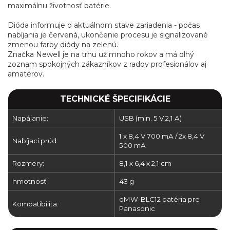
maximálnu životnosť batérie.
Dióda informuje o aktuálnom stave zariadenia - počas
nabíjania je červená, ukončenie procesu je signalizované
zmenou farby diódy na zelenú.
Značka Newell je na trhu už mnoho rokov a má dlhý
zoznam spokojných zákazníkov z radov profesionálov aj
amatérov.
TECHNICKÉ ŠPECIFIKÁCIE
Napájanie:
USB (min. 5 V 2,1 A)
1 x 8,4 V 700 mA / 2x 8,4 V
Nabíjací prúd:
500 mA
Rozmery:
8,1 x 6,4 x 2,1 cm
hmotnosť:
43 g
dMW-BLC12 batéria pre
Kompatibilita:
Panasonic