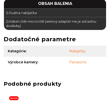
OBSAH BALENIA
1) Duálna nabíjačka
2) Kábel USB-microUSB (sieťový adaptér nie je súčasťou
dodávky)
Dodatočné parametre
Kategória
:
Nabíjačky
Výrobce kamery
:
Panasonic
AKCIA