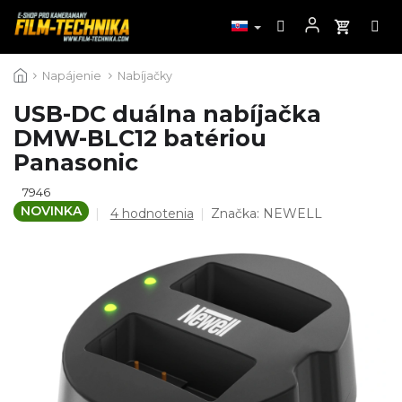
Prejsť
Napájenie
Nabíjačky
na
obsah
USB-DC duálna nabíjačka
DMW-BLC12 batériou
Panasonic
7946
NOVINKA
Priemerné
4 hodnotenia
Značka:
NEWELL
hodnotenie
produktu
je
5,0
z
5
hviezdičiek.