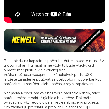
Bez ohľadu na kapacitu a počet batérií ich budete musieť v
určitom okamihu nabiť, a nie vždy to bude vtedy, keď
budete mať prístup k elektrickej sieti.
Vďaka možnosti napájania z akéhokoľvek portu USB
môžete zariadenie používať s notebookom, powerbankou,
nabíjačkou smartfónu alebo počas jazdy v zapaľovaní.
Nabíjačka Newell má dva nezávislé nabíjacie kanály, takže
batérie môžete nabíjať rýchlo a bezpečne. Pokročilé
ovládacie prvky regulujú parametre nabíjacieho procesu,
čím zabraňujú prehriatiu a prebíjaniu a zabezpečujú