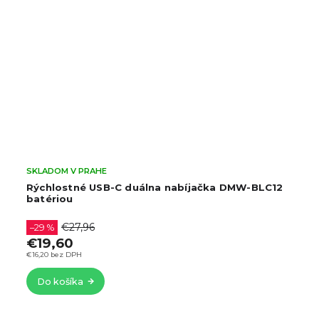
SKLADOM V PRAHE
Rýchlostné USB-C duálna nabíjačka DMW-BLC12
batériou
€27,96
–29 %
€19,60
€16,20 bez DPH
Do košíka