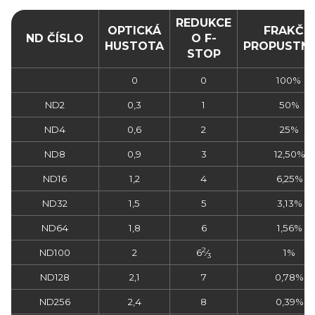
REDUKCE
OPTICKÁ
FRAKČN
ND ČÍSLO
O F-
HUSTOTA
PROPUSTN
STOP
0
0
100%
ND2
0,3
1
50%
ND4
0,6
2
25%
ND8
0,9
3
12,50%
ND16
1,2
4
6,25%
ND32
1,5
5
3,13%
ND64
1,8
6
1,56%
2
ND100
2
6
⁄
1%
3
ND128
2,1
7
0,78%
ND256
2,4
8
0,39%