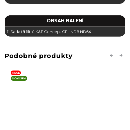
OBSAH BALENÍ
1) Sada tří filtrů K&F Concept CPL ND8 ND64
Previous
Next
AKCE
NOVINKA