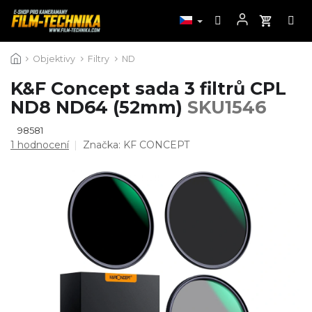
Přejít
Objektivy
Filtry
ND
na
obsah
K&F Concept sada 3 filtrů CPL
ND8 ND64 (52mm)
SKU1546
98581
Průměrné
1 hodnocení
Značka:
KF CONCEPT
hodnocení
produktu
je
5,0
z
5
hvězdiček.