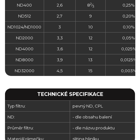
2
ND400
2,6
8
⁄
0,25%
3
ND512
2,7
9
0,20%
ND1024/ND1000
3
10
0,10%
ND2000
3,3
12
0,05%
ND4000
3,6
12
0,025%
ND8000
3,9
13
0,0125%
ND32000
4,5
15
0,003%
TECHNICKÉ SPECIFIKACE
Typ filtru:
pevný ND, CPL
ND:
- dle obsahu balení
Průměr filtru:
- dle názvu produktu
Materiál rámečku:
slitina hliníku