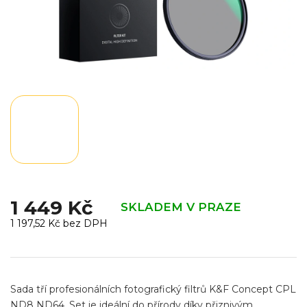
1 449 Kč
SKLADEM V PRAZE
1 197,52 Kč bez DPH
Měrná
cena:
Sada tří profesionálních fotografický filtrů
K&F Concept CPL
ND8 ND64. Set je ideální do přírody díky přiznivým