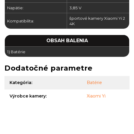
Napätie:
3,85 V
športové kamery Xiaomi Yi 2
Kompatibilita:
4K
OBSAH BALENIA
1) Batérie
Dodatočné parametre
Kategória
:
Batérie
Výrobce kamery
:
Xiaomi Yi