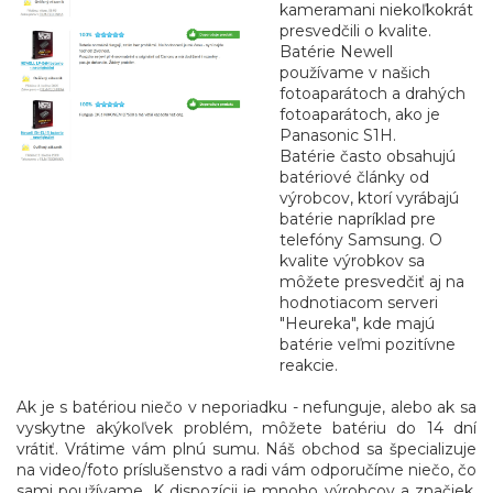
kameramani niekoľkokrát
presvedčili o kvalite.
Batérie Newell
používame v našich
fotoaparátoch a drahých
fotoaparátoch, ako je
Panasonic S1H.
Batérie často obsahujú
batériové články od
výrobcov, ktorí vyrábajú
batérie napríklad pre
telefóny Samsung. O
kvalite výrobkov sa
môžete presvedčiť aj na
hodnotiacom serveri
"Heureka", kde majú
batérie veľmi pozitívne
reakcie.
Ak je s batériou niečo v neporiadku - nefunguje, alebo ak sa
vyskytne akýkoľvek problém, môžete batériu do 14 dní
vrátiť. Vrátime vám plnú sumu. Náš obchod sa špecializuje
na video/foto príslušenstvo a radi vám odporučíme niečo, čo
sami používame. K dispozícii je mnoho výrobcov a značiek.