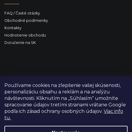
FAQ / Časté otázky
Obchodné podmienky
Kontakty
Hodnotenie obchodu
Doručenie na SK
Používame cookies na zlepšenie vašej skúsenosti,
personalizáciu obsahu a reklám a na analýzu
návštevnosti. Kliknutím na „Súhlasím“ umožníte
spracovanie údajov tretími stranami vrátane Google
podľa ich zásad ochrany osobných údajov.
Viac info
tu.
Copyright 2026
FILM-TECHNIKA
. Všetky práva vyhradené.
Upraviť nastavenie cookies