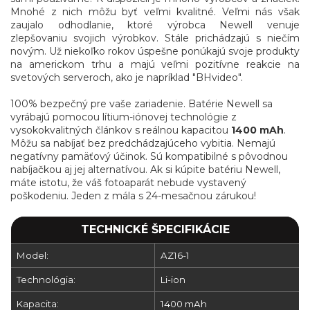
Mnohé z nich môžu byť veľmi kvalitné. Veľmi nás však
zaujalo odhodlanie, ktoré výrobca Newell venuje
zlepšovaniu svojich výrobkov. Stále prichádzajú s niečím
novým. Už niekoľko rokov úspešne ponúkajú svoje produkty
na americkom trhu a majú veľmi pozitívne reakcie na
svetových serveroch, ako je napríklad "BHvideo".
100% bezpečný pre vaše zariadenie. Batérie Newell sa
vyrábajú pomocou lítium-iónovej technológie z
vysokokvalitných článkov s reálnou kapacitou
1400 mAh
.
Môžu sa nabíjať bez predchádzajúceho vybitia. Nemajú
negatívny pamäťový účinok. Sú kompatibilné s pôvodnou
nabíjačkou aj jej alternatívou. Ak si kúpite batériu Newell,
máte istotu, že váš fotoaparát nebude vystavený
poškodeniu. Jeden z mála s 24-mesačnou zárukou!
TECHNICKÉ ŠPECIFIKÁCIE
Model:
AZ16-1
Technológia:
Li-ion
Kapacita:
1400 mAh