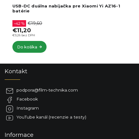
USB-DC duálna nabíjačka pre Xiaomi Yi AZ16-1
batérie
€19,60
–42 %
€11,20
€9,26 bez DPH
Do košíka
Z
Kontakt
á
p
ä
podpora
@
film-technika.com
t
Facebook
i
e
Instagram
YouTube kanál (recenzie a testy)
Informace