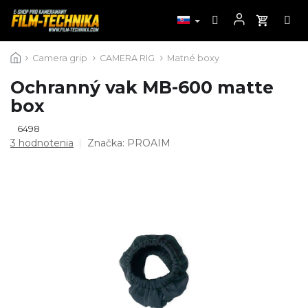
Prejsť
Camera grip
CAMERA RIG
Matné boxy
na
obsah
Ochranný vak MB-600 matte
box
6498
Priemerné
3 hodnotenia
Značka:
PROAIM
hodnotenie
produktu
je
5,0
z
5
hviezdičiek.