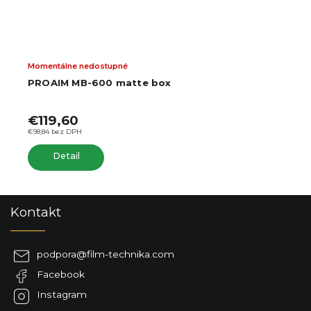
Momentálne nedostupné
PROAIM MB-600 matte box
€119,60
€98,84 bez DPH
Detail
Z
Kontakt
á
p
ä
podpora
@
film-technika.com
t
Facebook
i
e
Instagram