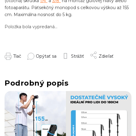
(otočná) skrutka
1/4"
a
3/8"
na montáž guľovej hlavy alebo
fotoaparátu.
Päťsekčný monopod s celkovou výškou až 155
cm. Maximálna nosnosť do 5 kg.
Položka bola vypredaná…
Tlač
Opýtať sa
Strážiť
Zdieľať
Podrobný popis