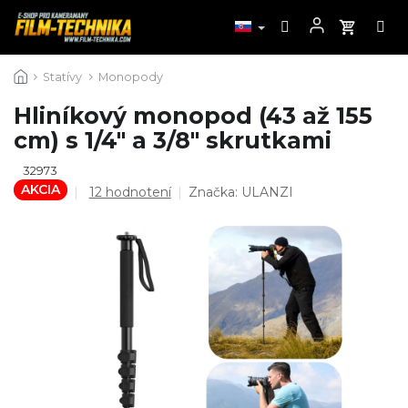
Prejsť
Statívy
Monopody
na
obsah
Hliníkový monopod (43 až 155
cm) s 1/4" a 3/8" skrutkami
32973
AKCIA
Priemerné
12 hodnotení
Značka:
ULANZI
hodnotenie
produktu
je
4,5
z
5
hviezdičiek.