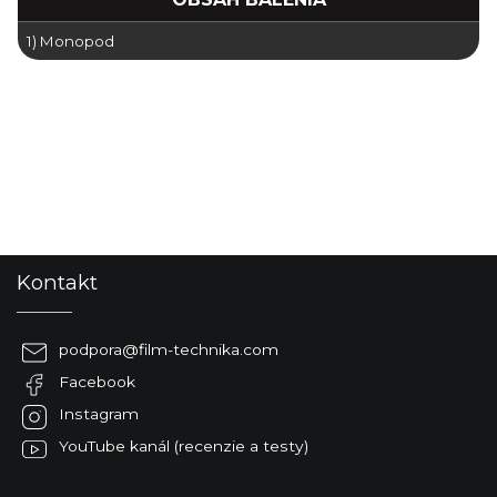
1) Monopod
Z
Kontakt
á
p
ä
podpora
@
film-technika.com
t
Facebook
i
e
Instagram
YouTube kanál (recenzie a testy)