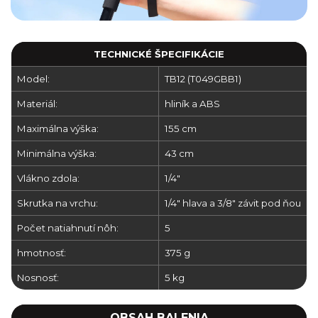
TECHNICKÉ ŠPECIFIKÁCIE
Model:
TB12 (T049GBB1)
Materiál:
hliník a ABS
Maximálna výška:
155 cm
Minimálna výška:
43 cm
Vlákno zdola:
1/4"
Skrutka na vrchu:
1/4" hlava a 3/8" závit pod ňou
Počet natiahnutí nôh:
5
hmotnosť:
375 g
Nosnosť:
5 kg
OBSAH BALENIA