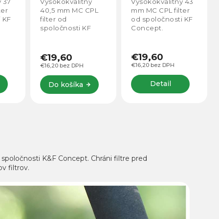
ý
Vysokokvalitný 43
Vysokokvalitný 49
PL
mm MC CPL filter
mm MC CPL filter
od spoločnosti KF
od spoločnosti KF
Concept.
Concept.
€19,60
€21,96
€16,20 bez DPH
€18,15 bez DPH
Detail
Detail
poločnosti K&F Concept. Chráni filtre pred
 filtrov.