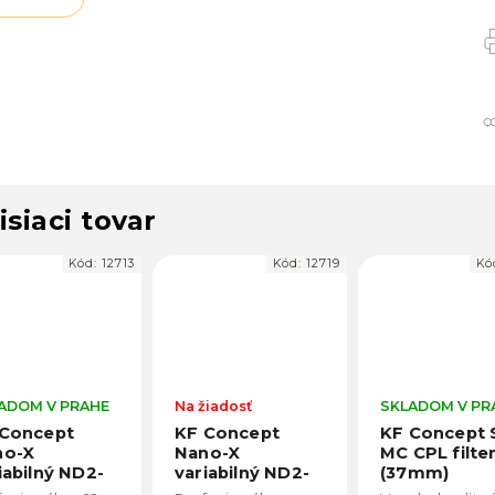
isiaci tovar
Kód:
12719
Kód:
12728
Kó
iadosť
SKLADOM V PRAHE
Na žiadosť
 Concept
KF Concept Slim
KF Concept 
no-X
MC CPL filter
MC CPL filte
iabilný ND2-
(37mm)
(40,5mm)
2 filter
KF01.1149
KF01.1150