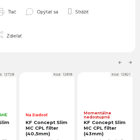
Tlač
Opýtať sa
Strážiť
Zdieľať
Previous
Next
d:
12818
Kód:
12821
Kód:
12827
Momentálne
Momentálne
nedostupné
nedostupné
Slim
KF Concept Slim
KF Concept Slim
r
MC CPL filter
MC CPL filter
(43mm)
(49mm)
KF01.1151
KF01.1153