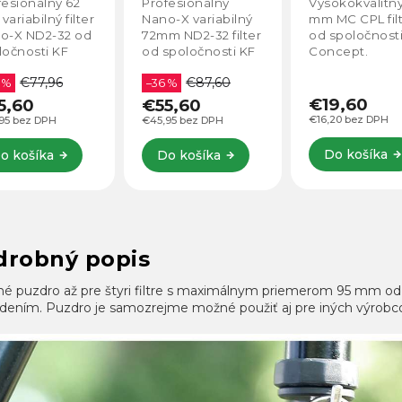
fesionálny
Vysokokvalitný 37
Vysokokvalitn
2mm)
o-X variabilný
mm MC CPL filter
40,5 mm MC C
1.1133
m ND2-32 filter
od spoločnosti KF
filter od
spoločnosti KF
Concept.
spoločnosti KF
cept s
Concept.
€87,60
ireflexnou
 %
tvou a odolný
€19,60
5,60
€19,60
i poškriabaniu a
€16,20 bez DPH
95 bez DPH
€16,20 bez DPH
e.
Do košíka
o košíka
Do košíka
drobný popis
né puzdro až pre štyri filtre s maximálnym priemerom 95 mm od s
dením. Puzdro je samozrejme možné použiť aj pre iných výrobcov