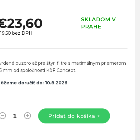
€23,60
SKLADOM V
PRAHE
19,50 bez DPH
ednotková
ena:
vrdené puzdro až pre štyri filtre s maximálnym priemerom
5 mm od spoločnosti K&F Concept.
ôžeme doručiť do:
10.8.2026
Pridať do košíka