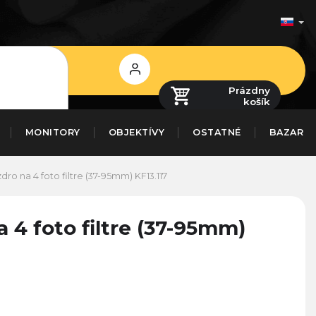
Prihlásenie
Prázdny
košík
MONITORY
OBJEKTÍVY
OSTATNÉ
BAZAR
ro na 4 foto filtre (37-95mm)
KF13.117
4 foto filtre (37-95mm)