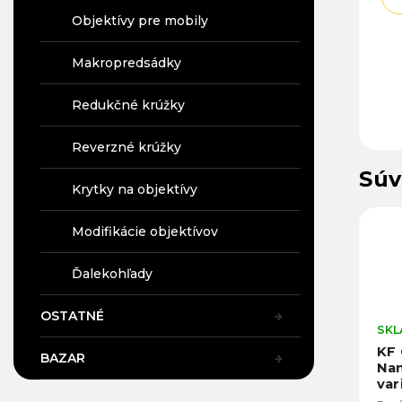
Objektívy pre mobily
Makropredsádky
Redukčné krúžky
Reverzné krúžky
Súv
Krytky na objektívy
30
Kód:
12698
Kód:
12713
Modifikácie objektívov
Ďalekohľady
OSTATNÉ
SKLADOM V PRAHE
SKLADOM V PRAHE
Na ž
KF Concept
KF Concept
KF
BAZAR
variabilný ND
Nano-X
Na
filter 2-400
variabilný ND2-
var
(77mm)
ND32 filter
ND3