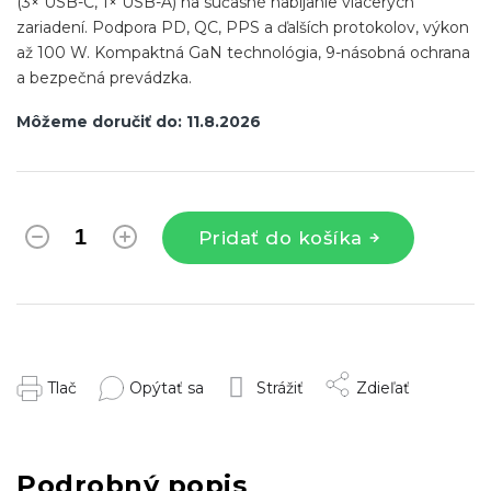
(3× USB-C, 1× USB-A) na súčasné nabíjanie viacerých
zariadení. Podpora PD, QC, PPS a ďalších protokolov, výkon
až 100 W. Kompaktná GaN technológia, 9-násobná ochrana
a bezpečná prevádzka.
Môžeme doručiť do:
11.8.2026
Pridať do košíka
Tlač
Opýtať sa
Strážiť
Zdieľať
Podrobný popis