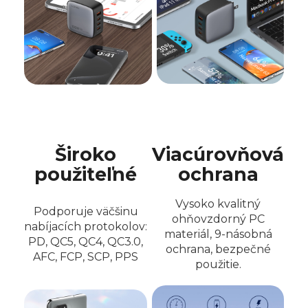
Široko
Viacúrovňová
použiteľné
ochrana
Vysoko kvalitný
Podporuje väčšinu
ohňovzdorný PC
nabíjacích protokolov:
materiál, 9-násobná
PD, QC5, QC4, QC3.0,
ochrana, bezpečné
AFC, FCP, SCP, PPS
použitie.