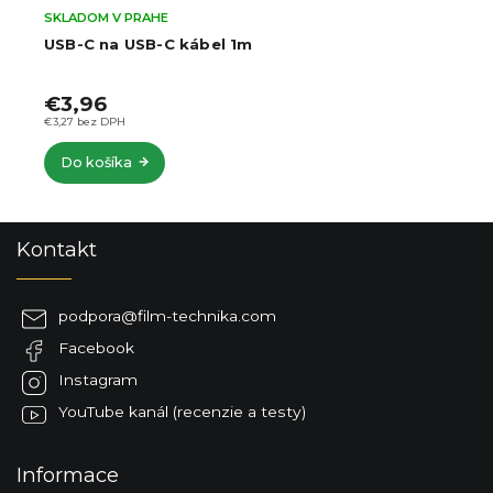
SKLADOM V PRAHE
USB-C na USB-C kábel 1m
€3,96
€3,27 bez DPH
Do košíka
Z
Kontakt
á
p
ä
podpora
@
film-technika.com
t
Facebook
i
e
Instagram
YouTube kanál (recenzie a testy)
Informace