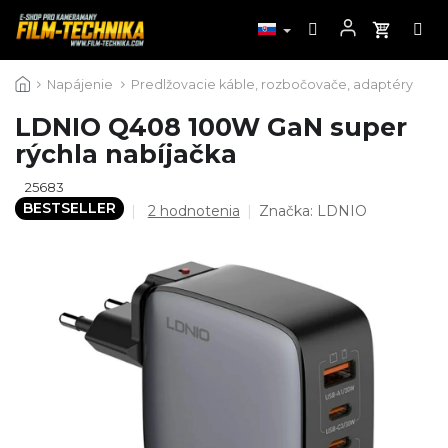
Prejsť
Napájenie
Predlžovacie káble, rozbočovače, adaptéry
na
obsah
LDNIO Q408 100W GaN super
rýchla nabíjačka
25683
BESTSELLER
Priemerné
2 hodnotenia
Značka:
LDNIO
hodnotenie
produktu
je
5,0
z
5
hviezdičiek.