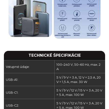
TECHNICKÉ ŠPECIFIKÁCIE
100–240 V, 50–60 Hz, max. 2
Vstupné údaje:
A
5 V / 9 V = 3 A, 12 V = 2,5 A, 20
USB-A1:
V = 1,5 A, max. 30 W
5 V / 9 V / 12 V / 15 V = 3 A, 20 V
USB-C1:
= 5 A, max. 100 W
5 V / 9 V / 12 V / 15 V = 3 A, 20 V
USB-C2:
= 5 A, max. 100 W