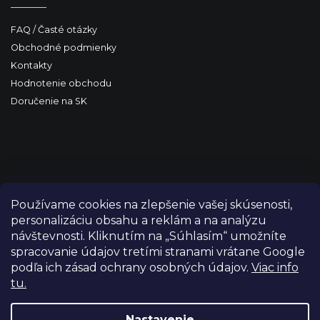
FAQ / Časté otázky
Obchodné podmienky
Kontakty
Hodnotenie obchodu
Doručenie na SK
Používame cookies na zlepšenie vašej skúsenosti,
personalizáciu obsahu a reklám a na analýzu
návštevnosti. Kliknutím na „Súhlasím“ umožníte
spracovanie údajov tretími stranami vrátane Google
podľa ich zásad ochrany osobných údajov.
Viac info
tu.
Copyright 2026
FILM-TECHNIKA
. Všetky práva vyhradené.
Upraviť nastavenie cookies
Nastavenie