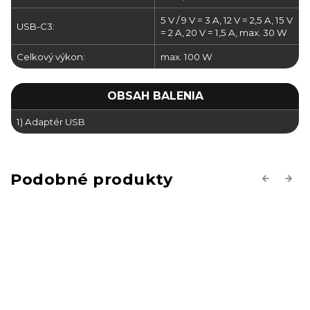
5 V / 9 V = 3 A, 12 V = 2,5 A, 15 V
USB-C3:
= 2 A, 20 V = 1,5 A, max. 30 W
Celkový výkon:
max. 100 W
OBSAH BALENIA
1) Adaptér USB
Previous
Next