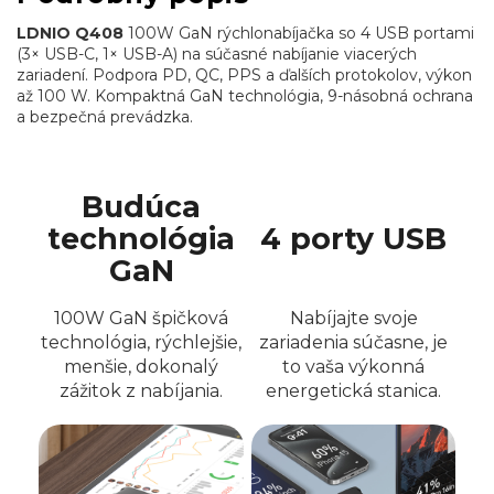
LDNIO Q408
100W GaN rýchlonabíjačka so 4 USB portami
(3× USB-C, 1× USB-A) na súčasné nabíjanie viacerých
zariadení. Podpora PD, QC, PPS a ďalších protokolov, výkon
až 100 W. Kompaktná GaN technológia, 9-násobná ochrana
a bezpečná prevádzka.
Budúca
technológia
4 porty USB
GaN
100W GaN špičková
Nabíjajte svoje
technológia, rýchlejšie,
zariadenia súčasne, je
menšie, dokonalý
to vaša výkonná
zážitok z nabíjania.
energetická stanica.