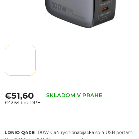
€51,60
SKLADOM V PRAHE
€42,64 bez DPH
Jednotková
cena:
LDNIO Q408
100W GaN rýchlonabíjačka so 4 USB portami