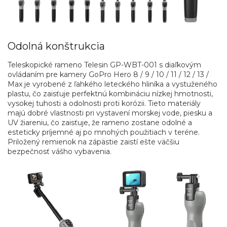
Odolná konštrukcia
Teleskopické rameno Telesin GP-WBT-001 s diaľkovým
ovládaním pre kamery GoPro Hero 8 / 9 / 10 / 11 / 12 / 13 /
Max je vyrobené z ľahkého leteckého hliníka a vystuženého
plastu, čo zaisťuje perfektnú kombináciu nízkej hmotnosti,
vysokej tuhosti a odolnosti proti korózii. Tieto materiály
majú dobré vlastnosti pri vystavení morskej vode, piesku a
UV žiareniu, čo zaisťuje, že rameno zostane odolné a
esteticky príjemné aj po mnohých použitiach v teréne.
Priložený remienok na zápästie zaistí ešte väčšiu
bezpečnosť vášho vybavenia.