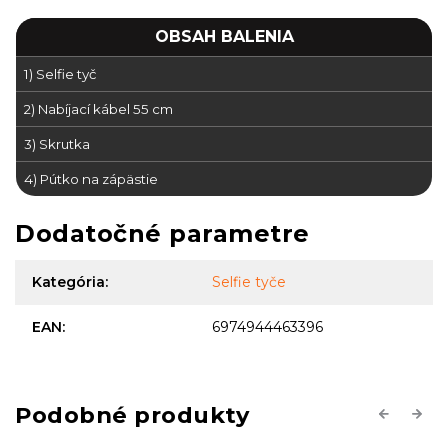
OBSAH BALENIA
1) Selfie tyč
2) Nabíjací kábel 55 cm
3) Skrutka
4) Pútko na zápästie
Dodatočné parametre
Kategória
:
Selfie tyče
EAN
:
6974944463396
Previous
Next