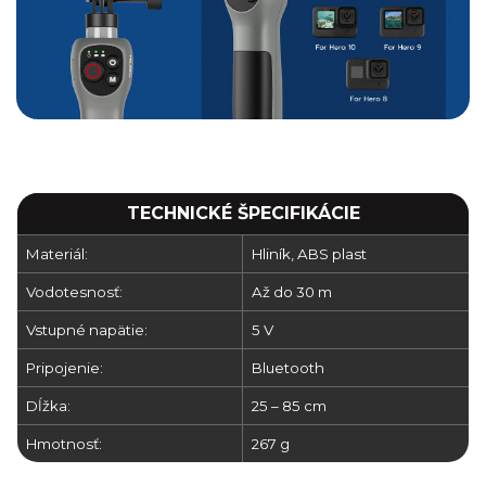
TECHNICKÉ ŠPECIFIKÁCIE
Materiál:
Hliník, ABS plast
Vodotesnosť:
Až do 30 m
Vstupné napätie:
5 V
Pripojenie:
Bluetooth
Dĺžka:
25 – 85 cm
Hmotnosť:
267 g