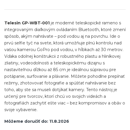
Jednotková
cena:
Telesin GP-WBT-001
je moderné teleskopické rameno s
integrovaným diaľkovým ovládaním Bluetooth, ktoré zmení
spôsob, akým nahrávate – pod vodou aj na povrchu. Ide o
prvú selfie tyč na svete, ktorá umožňuje plnú kontrolu nad
vašou kamerou GoPro pod vodou, v hĺbkach až 30 metrov.
Vďaka odolnej konštrukcii z robustného plastu a hliníkovej
zliatiny, vodeodolnosti a teleskopickému dizajnu s
nastaviteľnou dĺžkou až 85 cm je ideálnou súpravou pre
potápanie, surfovanie a plávanie. Môžete pohodlne prepínať
režimy, zhotovovať fotografie a spúšťať nahrávanie bez
toho, aby ste sa museli dotýkať kamery. Tento nástroj je
určený pre tvorcov, ktorí chcú vo svojich videách a
fotografiách zachytiť ešte viac – bez kompromisov a obáv o
svoje vybavenie.
Môžeme doručiť do:
11.8.2026