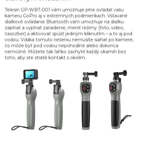
Telesin GP-WBT-001 vám umožňuje plne ovládať vašu
kameru GoPro aj v extrémnych podmienkach. Vstavané
diaľkové ovládanie Bluetooth vám umožňuje na diaľku
zapínať a vypínať zariadenie, meniť režimy (foto, video,
časozber) a aktivovať spúšť jediným kliknutím – a to aj pod
vodou. Vďaka tomuto riešeniu nemusíte siahať po kamere,
čo môže byť pod vodou nepohodlné alebo dokonca
nemožné. Môžete tak ľahko zachytiť každý okamih bez
toho, aby ste stratili kontakt s okolím.