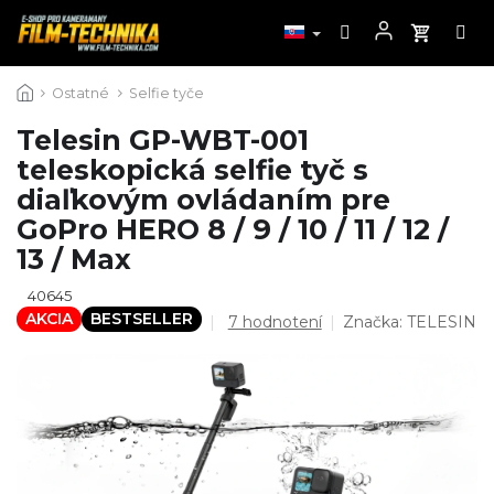
Prejsť
Ostatné
Selfie tyče
na
obsah
Telesin GP-WBT-001
teleskopická selfie tyč s
diaľkovým ovládaním pre
GoPro HERO 8 / 9 / 10 / 11 / 12 /
13 / Max
40645
AKCIA
BESTSELLER
Priemerné
7 hodnotení
Značka:
TELESIN
hodnotenie
produktu
je
4,6
z
5
hviezdičiek.