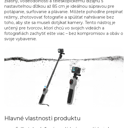
zliatiny, vodeodolnosti a teleskopickému dizajnu s
nastaviteľnou dĺžkou až 85 cm je ideálnou súpravou pre
potápanie, surfovanie a plávanie. Môžete pohodlne prepínať
režimy, zhotovovať fotografie a spúšťať nahrávanie bez
toho, aby ste sa museli dotýkať kamery. Tento nástroj je
určený pre tvorcov, ktorí chcú vo svojich videách a
fotografiách zachytiť ešte viac – bez kompromisov a obáv o
svoje vybavenie.
Hlavné vlastnosti produktu