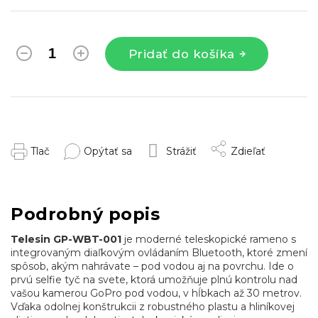
Pridať do košíka
Tlač
Opýtať sa
Strážiť
Zdieľať
Podrobný popis
Telesin GP-WBT-001
je moderné teleskopické rameno s
integrovaným diaľkovým ovládaním Bluetooth, ktoré zmení
spôsob, akým nahrávate – pod vodou aj na povrchu. Ide o
prvú selfie tyč na svete, ktorá umožňuje plnú kontrolu nad
vašou kamerou GoPro pod vodou, v hĺbkach až 30 metrov.
Vďaka odolnej konštrukcii z robustného plastu a hliníkovej