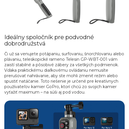
Ideálny spoločník pre podvodné
dobrodružstvá
Či už sa venujete potápaniu, surfovaniu, šnorchlovaniu alebo
plávaniu, teleskopické rameno Telesin GP-WBT-001 vám
zaistí stabilné a pôsobivé zábery za všetkých podmienok.
Vďaka praktickému diaľkovému ovládaniu nemusíte
prerušovať nahrávanie, aby ste mohli zmeniť režim alebo
spustiť natáčanie. Toto riešenie je určené pre kreatívnych
používateľov kamier GoPro, ktorí chcú zo svojich kamier
vyťažiť maximum – na súši aj pod vodou.