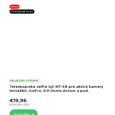
AKCIA
AKCI
POSLEDNÉ KUSY
SKLADOM V PRAHE
SKLA
Teleskopická selfie tyč MT-58 pre akčné kamery
Tele
Insta360, GoPro, DJI Osmo Action a pod.
GoP
€19,96
€7
€16,50 bez DPH
€6,58
Do košíka
Do