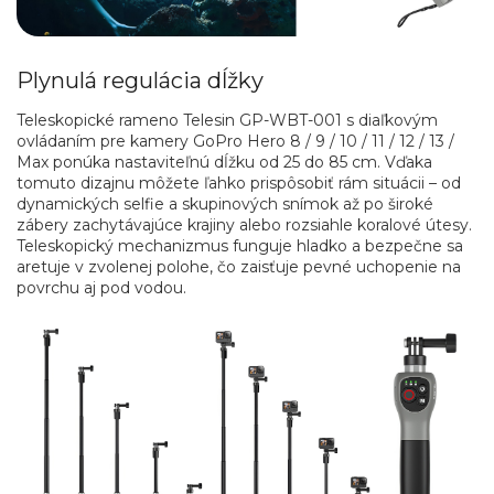
Plynulá regulácia dĺžky
Teleskopické rameno Telesin GP-WBT-001 s diaľkovým
ovládaním pre kamery GoPro Hero 8 / 9 / 10 / 11 / 12 / 13 /
Max ponúka nastaviteľnú dĺžku od 25 do 85 cm. Vďaka
tomuto dizajnu môžete ľahko prispôsobiť rám situácii – od
dynamických selfie a skupinových snímok až po široké
zábery zachytávajúce krajiny alebo rozsiahle koralové útesy.
Teleskopický mechanizmus funguje hladko a bezpečne sa
aretuje v zvolenej polohe, čo zaisťuje pevné uchopenie na
povrchu aj pod vodou.