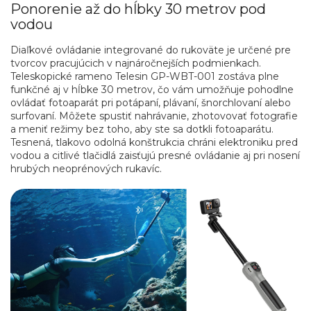
Ponorenie až do hĺbky 30 metrov pod
vodou
Diaľkové ovládanie integrované do rukoväte je určené pre
tvorcov pracujúcich v najnáročnejších podmienkach.
Teleskopické rameno Telesin GP-WBT-001 zostáva plne
funkčné aj v hĺbke 30 metrov, čo vám umožňuje pohodlne
ovládať fotoaparát pri potápaní, plávaní, šnorchlovaní alebo
surfovaní. Môžete spustiť nahrávanie, zhotovovať fotografie
a meniť režimy bez toho, aby ste sa dotkli fotoaparátu.
Tesnená, tlakovo odolná konštrukcia chráni elektroniku pred
vodou a citlivé tlačidlá zaisťujú presné ovládanie aj pri nosení
hrubých neoprénových rukavíc.