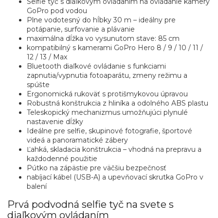
Selfie tyč s diaľkovým ovládaním na ovládanie kamery
GoPro pod vodou
Plne vodotesný do hĺbky 30 m – ideálny pre
potápanie, surfovanie a plávanie
maximálna dĺžka vo vysunutom stave: 85 cm
kompatibilný s kamerami GoPro Hero 8 / 9 / 10 / 11 /
12 / 13 / Max
Bluetooth diaľkové ovládanie s funkciami
zapnutia/vypnutia fotoaparátu, zmeny režimu a
spúšte
Ergonomická rukoväť s protišmykovou úpravou
Robustná konštrukcia z hliníka a odolného ABS plastu
Teleskopický mechanizmus umožňujúci plynulé
nastavenie dĺžky
Ideálne pre selfie, skupinové fotografie, športové
videá a panoramatické zábery
Ľahká, skladacia konštrukcia – vhodná na prepravu a
každodenné použitie
Pútko na zápästie pre väčšiu bezpečnosť
nabíjací kábel (USB-A) a upevňovací skrutka GoPro v
balení
Prvá podvodná selfie tyč na svete s
diaľkovým ovládaním