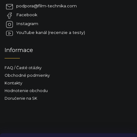
ä
podpora
@
film-technika.com
t
Facebook
i
e
Instagram
YouTube kanál (recenzie a testy)
Informace
FAQ / Časté otázky
Obchodné podmienky
Kontakty
Hodnotenie obchodu
Doručenie na SK