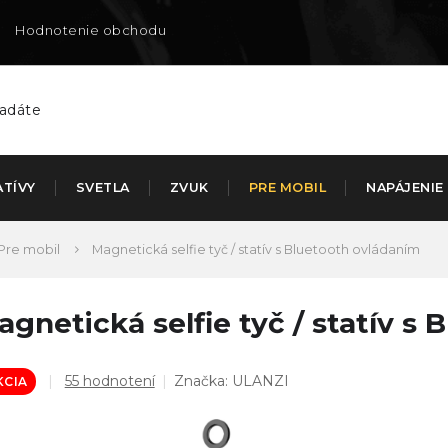
Hodnotenie obchodu
Doručenie na SK
ATÍVY
SVETLA
ZVUK
PRE MOBIL
NAPÁJENIE
Pre mobil
Magnetická selfie tyč / statív s Bluetooth ovládaním
agnetická selfie tyč / statív s
Priemerné
55 hodnotení
Značka:
ULANZI
KCIA
hodnotenie
produktu
je