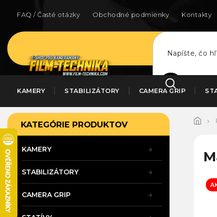
Prejsť
na
FAQ / Časté otázky
Obchodné podmienky
Kontakty
obsah
HĽADAŤ
KAMERY
STABILIZÁTORY
CAMERA GRIP
ST
B
Preskočiť
KATEGÓRIE PRODUKTOV
kategórie
o
č
n
KAMERY
M
ý
p
STABILIZÁTORY
a
A
n
CAMERA GRIP
e
l