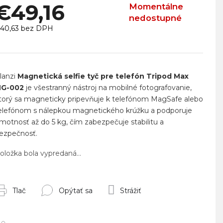
€49,16
Momentálne
nedostupné
40,63 bez DPH
ednotková
ena:
lanzi
Magnetická selfie tyč pre telefón Tripod Max
G-002
je všestranný nástroj na mobilné fotografovanie,
torý sa magneticky pripevňuje k telefónom MagSafe alebo
elefónom s nálepkou magnetického krúžku a podporuje
motnosť až do 5 kg, čím zabezpečuje stabilitu a
ezpečnosť.
oložka bola vypredaná…
Tlač
Opýtať sa
Strážiť