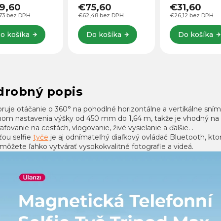
duktov,
najnovšiu
mikrofóny na
5,60
€31,60
€95,60
trétov, vlogov,
technológiu
nahrávanie
48 bez DPH
€26,12 bez DPH
€79,01 bez DPH
obných videí,
Bluetooth na jasný
rozhovorov,
ých prenosov
záznam vášho
podcastov od
o košíka
Do košíka
Do košíka
hlasu do vášho
popredného
smartfónu
výrobcu mobil
Android, alebo...
mikrofónov
Comica...
drobný popis
ruje otáčanie o 360° na pohodlné horizontálne a vertikálne sním
hom nastavenia výšky od 450 mm do 1,64 m, takže je vhodný na rô
afovanie na cestách, vlogovanie, živé vysielanie a ďalšie. .
ťou selfie
tyče
je aj odnímateľný diaľkový ovládač Bluetooth, kto
môžete ľahko vytvárať vysokokvalitné fotografie a videá.