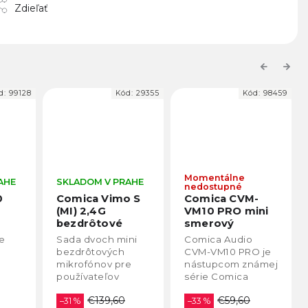
Zdieľať
Previous
Next
d:
29355
Kód:
98459
Kód:
26088
Momentálne
AHE
SKLADOM V PRAHE
nedostupné
o S
Comica CVM-
Statív s Boom
VM10 PRO mini
Arm ramenom
smerový
pre smartphone
mikrofón pre
ni
Comica Audio
Spoločne s
re
kamery aj
CVM-VM10 PRO je
ramenom TH04 ide
d
smartphone
e
nástupcom známej
o najlepšie
série Comica
riešenie pre záber
ing
VM10II. Mikrofón je
zhora pomocou
a
€59,60
smerový, obsahuje
–33 %
smartfónu, či