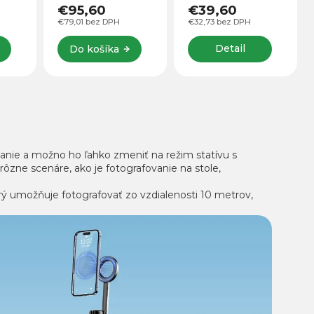
celoobvodové
ľahkej kamerky.
€39,60
€59,60
plynulé zosilnenie,
Stojan s Boom
€32,73 bez DPH
€49,26 bez DPH
odposluch a
Arm ramenom pre
prepínanie medzi
smartfón ponúka
Detail
Do košíka
analógovým a...
maximálnu
ných
flexibilitu pri...
anie a možno ho ľahko zmeniť na režim statívu s
zne scenáre, ako je fotografovanie na stole,
rý umožňuje fotografovať zo vzdialenosti 10 metrov,