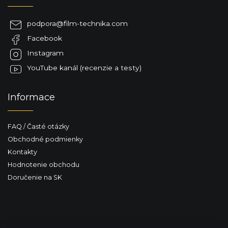
d
p
a
ä
c
podpora
@
film-technika.com
t
i
Facebook
i
e
p
e
Instagram
r
YouTube kanál (recenzie a testy)
v
k
y
Informace
v
ý
p
FAQ / Časté otázky
i
s
Obchodné podmienky
u
Kontakty
Hodnotenie obchodu
Doručenie na SK