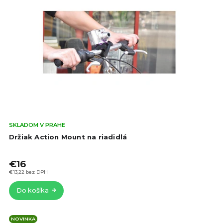
Pri
SKLADOM V PRAHE
hod
Držiak Action Mount na riadidlá
pro
je
€16
5,0
z
€13,22 bez DPH
5
Do košíka
hvie
NOVINKA