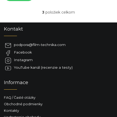
3
položiek celkom
O
v
l
Z
Kontakt
á
á
d
p
a
ä
c
podpora
@
film-technika.com
t
i
Facebook
i
e
p
e
Instagram
r
YouTube kanál (recenzie a testy)
v
k
y
Informace
v
ý
p
FAQ / Časté otázky
i
s
Obchodné podmienky
u
Kontakty