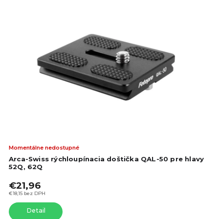
Pri
Momentálne nedostupné
hod
Arca-Swiss rýchloupínacia doštička QAL-50 pre hlavy
pro
52Q, 62Q
je
€21,96
5,0
z
€18,15 bez DPH
5
Detail
hvie