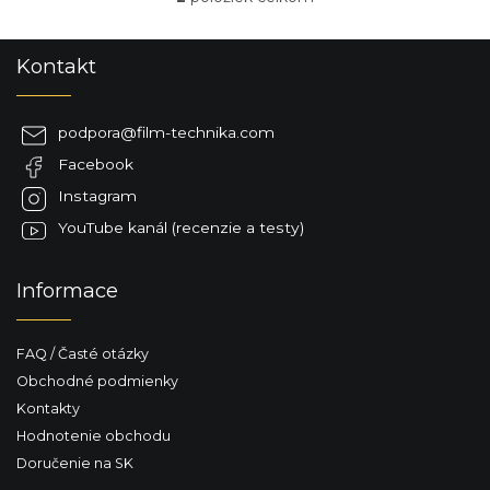
O
v
l
Z
Kontakt
á
á
d
p
a
ä
c
podpora
@
film-technika.com
t
i
Facebook
i
e
p
e
Instagram
r
YouTube kanál (recenzie a testy)
v
k
y
Informace
v
ý
p
FAQ / Časté otázky
i
s
Obchodné podmienky
u
Kontakty
Hodnotenie obchodu
Doručenie na SK