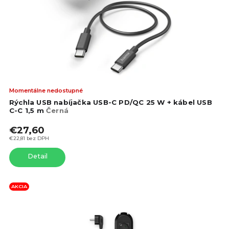
o
o
d
d
u
u
k
k
t
t
o
o
v
v
Pri
Momentálne nedostupné
hod
Rýchla USB nabíjačka USB-C PD/QC 25 W + kábel USB
pro
C-C 1,5 m
Černá
je
€27,60
5,0
z
€22,81 bez DPH
5
Detail
hvie
AKCIA