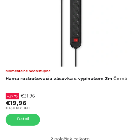
Pri
Momentálne nedostupné
hod
Hama rozbočovacia zásuvka s vypínačom 3m
Černá
pro
je
5,0
€31,96
–37 %
z
€19,96
5
€16,50 bez DPH
hvie
Detail
2
položiek celkom