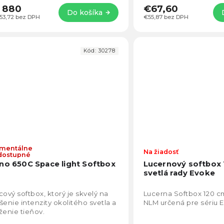
 880
€67,60
Do košíka
553,72 bez DPH
€55,87 bez DPH
Kód:
30278
mentálne
Na žiadosť
dostupné
no 650C Space light Softbox
Lucernový softbox
svetlá rady Evoke
cový softbox, ktorý je skvelý na
Lucerna Softbox 120 c
šenie intenzity okolitého svetla a
NLM určená pre sériu 
ženie tieňov.