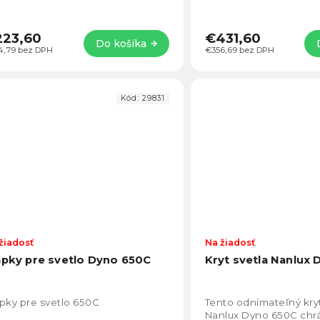
223,60
€431,60
Do košíka
4,79 bez DPH
€356,69 bez DPH
Kód:
29831
žiadosť
Na žiadosť
apky pre svetlo Dyno 650C
Kryt svetla Nanlux
pky pre svetlo 650C
Tento odnímateľný kryt
Nanlux Dyno 650C chrá