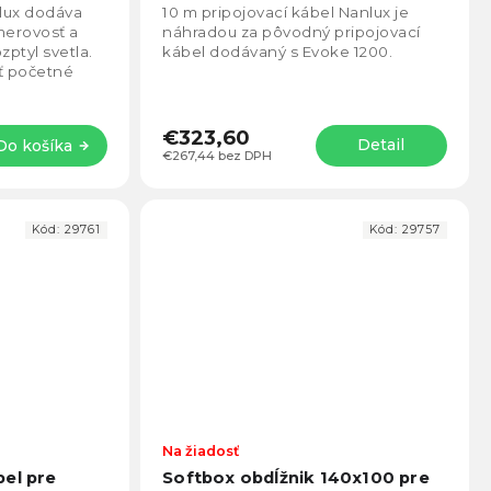
lux dodáva
10 m pripojovací kábel Nanlux je
merovosť a
náhradou za pôvodný pripojovací
ptyl svetla.
kábel dodávaný s Evoke 1200.
ť početné
árať bežné
€323,60
Detail
Do košíka
€267,44 bez DPH
Kód:
29761
Kód:
29757
Na žiadosť
bel pre
Softbox obdĺžnik 140x100 pre