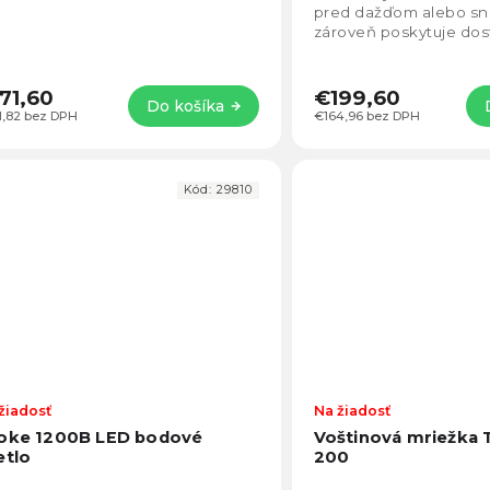
pred dažďom alebo s
zároveň poskytuje dos
priestoru na odvod te
prevádzky.
71,60
€199,60
Do košíka
1,82 bez DPH
€164,96 bez DPH
Kód:
29810
žiadosť
Na žiadosť
oke 1200B LED bodové
Voštinová mriežka 
etlo
200