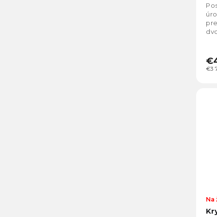
Pos
úro
pr
dvo
Na
€4
€3 
Na 
Kr