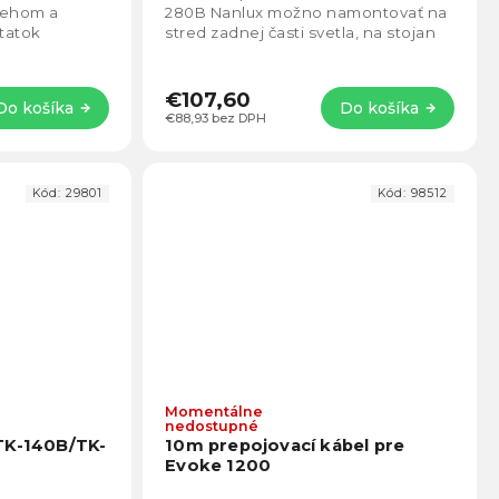
nehom a
280B Nanlux možno namontovať na
tatok
stred zadnej časti svetla, na stojan
pla počas
alebo na akúkoľvek inú podperu s...
€107,60
Do košíka
Do košíka
€88,93 bez DPH
Kód:
29801
Kód:
98512
Momentálne
nedostupné
TK-140B/TK-
10m prepojovací kábel pre
Evoke 1200