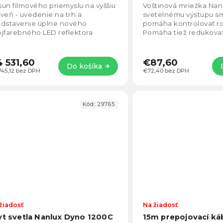
un filmového priemyslu na vyššiu
Voštinová mriežka Nan
veň - uvedenie na trh a
svetelnému výstupu s
edstavenie úplne nového
pomáha kontrolovať roz
jfarebného LED reflektora
Pomáha tiež redukova
nlux Evoke 1200B
tiene, ktoré môžu vytv
štvorcové mriežky
 531,60
€87,60
Do košíka
745,12 bez DPH
€72,40 bez DPH
Kód:
29765
žiadosť
Na žiadosť
yt svetla Nanlux Dyno 1200C
15m prepojovací ká