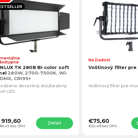
becedne
ESTSELLER
mentálne
Priemerné
Na žiadosť
dostupné
hodnotenie
NLUX TK 280B Bi-color soft
Voštinový filter pr
produktu
nel
280W, 2700-7500K, Wi-
je
, DMX, CRI95+
5,0
irodzene decentný dvojfarebný
Voštinový filter pre m
z
el LED.
5
hviezdičiek.
 919,60
€75,60
Detail
586,45 bez DPH
€62,48 bez DPH