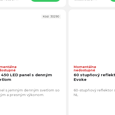
Kód:
30290
mentálne
Momentálne
dostupné
nedostupné
 450 LED panel s denným
60 stupňový reflek
etlom
Evoke
nel s jemným denným svetlom so
60-stupňový reflektor
lným a presným výkonom.
NL