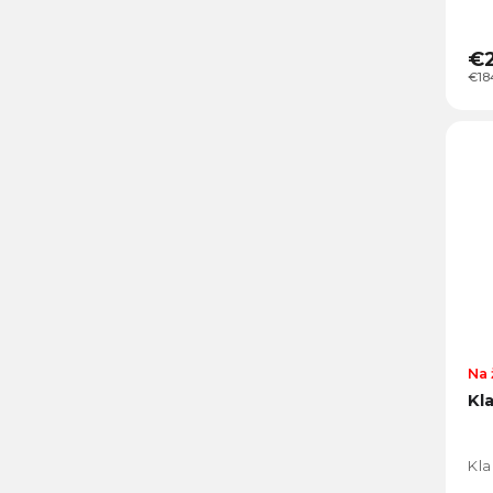
€
€18
Na 
Kl
Kla