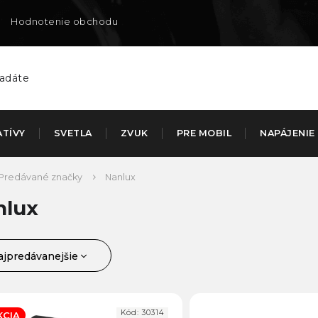
Hodnotenie obchodu
Doručenie na SK
ATÍVY
SVETLA
ZVUK
PRE MOBIL
NAPÁJENIE
Predávané značky
Nanlux
nlux
ajpredávanejšie
jlacnejšie
ajdrahšie
Kód:
30314
KCIA