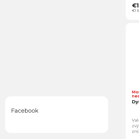
€1
€1 
Mo
ne
Dy
Facebook
Val
zvý
zní