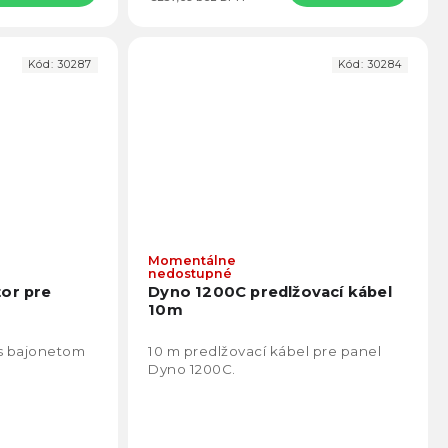
Kód:
30287
Kód:
30284
Momentálne
nedostupné
tor pre
Dyno 1200C predlžovací kábel
10m
 s bajonetom
10 m predlžovací kábel pre panel
Dyno 1200C.