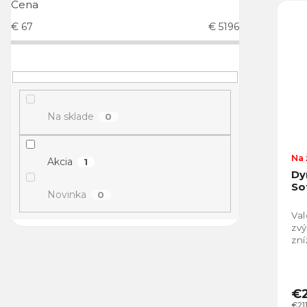
Cena
€
67
€
5196
Na sklade
0
Na 
Akcia
1
Dy
So
Novinka
0
Val
zvý
zní
€2
€21