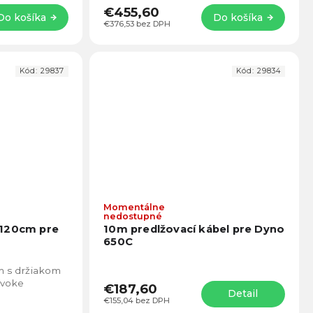
€455,60
Do košíka
Do košíka
€376,53 bez DPH
Kód:
29837
Kód:
29834
Momentálne
nedostupné
 120cm pre
10m predlžovací kábel pre Dyno
650C
m s držiakom
Evoke
€187,60
Detail
€155,04 bez DPH