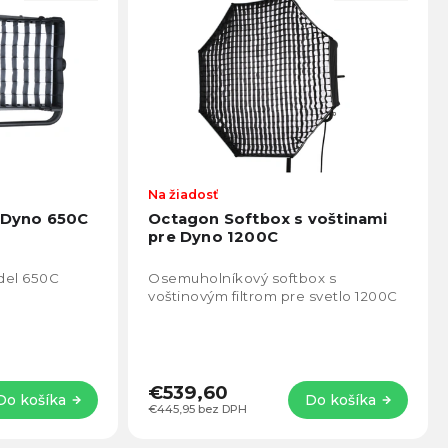
Na žiadosť
e Dyno 650C
Octagon Softbox s voštinami
pre Dyno 1200C
odel 650C
Osemuholníkový softbox s
voštinovým filtrom pre svetlo 1200C
€539,60
Do košíka
Do košíka
€445,95 bez DPH