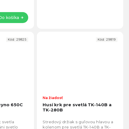
Do košíka
Kód:
29825
Kód:
29819
Na žiadosť
 Dyno 650C
Husí krk pre svetlá TK-140B a
TK-280B
 svetla
Stredový držiak s guľovou hlavou a
ni svetlo
kolenom pre svetlá TK-140B a TK-