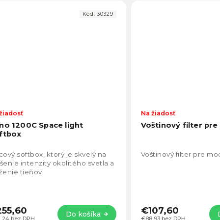
Kód:
30329
žiadosť
Na žiadosť
no 1200C Space light
Voštinový filter pr
ftbox
cový softbox, ktorý je skvelý na
Voštinový filter pre m
šenie intenzity okolitého svetla a
ženie tieňov.
55,60
€107,60
Do košíka
1,24 bez DPH
€88,93 bez DPH