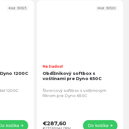
Kód:
30323
Kód:
30320
Na žiadosť
e Dyno 1200C
Obdĺžnikový softbox s
voštinami pre Dyno 650C
odel 1200C
Štvorcový softbox s voštinovým
filtrom pre Dyno 650C
€287,60
Do košíka
Do košíka
€237,69 bez DPH