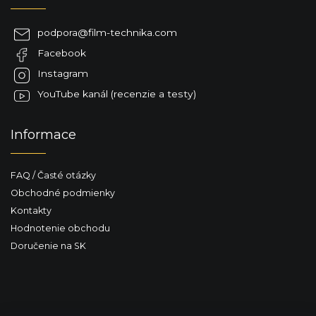
d
p
a
ä
c
podpora
@
film-technika.com
t
i
Facebook
i
e
p
e
Instagram
r
YouTube kanál (recenzie a testy)
v
k
y
Informace
v
ý
p
FAQ / Časté otázky
i
s
Obchodné podmienky
u
Kontakty
Hodnotenie obchodu
Doručenie na SK