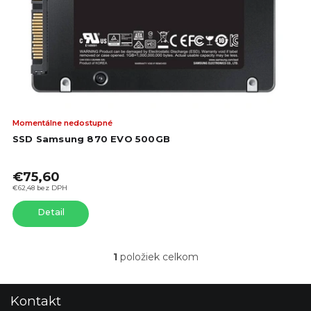
o
o
d
d
u
u
k
k
t
t
o
o
v
v
Pri
Momentálne nedostupné
hod
SSD Samsung 870 EVO 500GB
pro
je
€75,60
5,0
z
€62,48 bez DPH
5
Detail
hvie
1
položiek celkom
O
v
l
Z
Kontakt
á
á