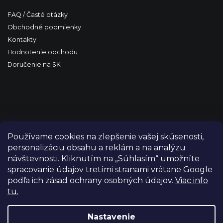
FAQ / Časté otázky
Obchodné podmienky
Kontakty
Hodnotenie obchodu
Doručenie na SK
Používame cookies na zlepšenie vašej skúsenosti,
personalizáciu obsahu a reklám a na analýzu
návštevnosti. Kliknutím na „Súhlasím“ umožníte
spracovanie údajov tretími stranami vrátane Google
podľa ich zásad ochrany osobných údajov.
Viac info
tu.
Copyright 2026
FILM-TECHNIKA
. Všetky práva vyhradené.
Upraviť nastavenie cookies
Nastavenie