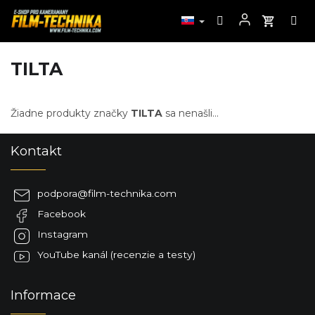
TILTA
Prejsť
na
obsah
Žiadne produkty značky
TILTA
sa nenašli...
Z
Kontakt
á
p
ä
podpora
@
film-technika.com
t
Facebook
i
e
Instagram
YouTube kanál (recenzie a testy)
Informace