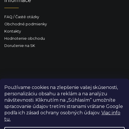
Informace
FAQ / Časté otázky
Obchodné podmienky
Kontakty
Hodnotenie obchodu
Doručenie na SK
Používame cookies na zlepšenie vašej skúsenosti,
personalizáciu obsahu a reklám a na analýzu
návštevnosti. Kliknutím na „Súhlasím“ umožníte
spracovanie údajov tretími stranami vrátane Google
podľa ich zásad ochrany osobných údajov.
Viac info
tu.
Copyright 2026
FILM-TECHNIKA
. Všetky práva vyhradené.