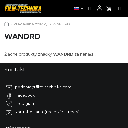
Prejsť
Predávané značky
WANDRD
na
obsah
WANDRD
Žiadne produkty značky
WANDRD
sa nenašli...
Z
Kontakt
á
p
ä
podpora
@
film-technika.com
t
Facebook
i
e
Instagram
YouTube kanál (recenzie a testy)