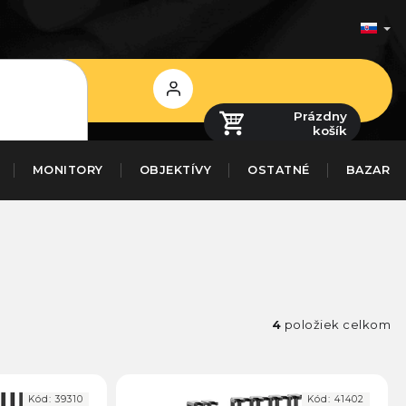
Prihlásenie
Prázdny
košík
MONITORY
OBJEKTÍVY
OSTATNÉ
BAZAR
4
položiek celkom
Kód:
39310
Kód:
41402