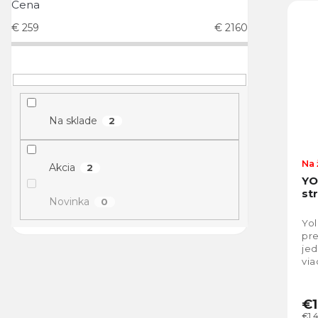
Cena
€
259
€
2160
Na sklade
2
Na 
Akcia
2
YO
st
Novinka
0
Yol
pre
jed
via
vys
sú
€1
€1 