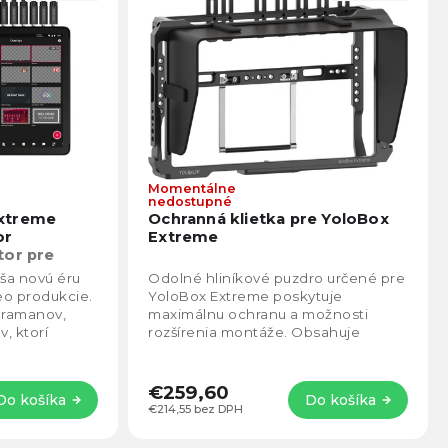
Momentálne
Priemerné
Prie
nedostupné
hodnotenie
hodno
xtreme
Ochranná klietka pre YoloBox
produktu
produ
or
Extreme
je
je
tor pre
4,8
5,0
ša novú éru
Odolné hliníkové puzdro určené pre
z
z
deo produkcie.
YoloBox Extreme poskytuje
5
5
eramanov,
maximálnu ochranu a možnosti
hviezdičiek.
hviezd
v, ktorí
rozšírenia montáže. Obsahuje
ýkon v
slnečnú clonu, vstavaný stojan a
káblovú svorku pre...
€259,60
Do košíka
Do košíka
€214,55 bez DPH