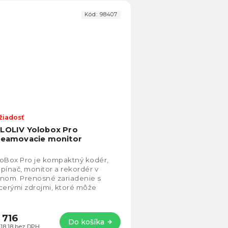
Kód:
98407
žiadosť
Priemerné
hodnotenie
LOLIV Yolobox Pro
produktu
reamovacie monitor
je
4,7
oBox Pro je kompaktný kodér,
z
pínač, monitor a rekordér v
5
nom. Prenosné zariadenie s
hviezdičiek.
cerými zdrojmi, ktoré môže
ielať až na troch platformách
časne.
 716
Do košíka
418,18 bez DPH