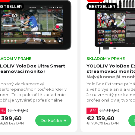
becedne
ESTSELLER
BESTSELLER
LADOM V PRAHE
Priemerné
SKLADOM V PRAHE
hodnotenie
LOLIV YoloBox Ultra Smart
YOLOLIV YoloBox E
produktu
reamovací monitor
streamovací monit
je
Najvýkonnejší moni
5,0
streamovanie
enosný viackamerový
YoloBox Extreme priná
z
ér/prepínač/monitor/rekordér v
živého vysielania a vi
5
nom. Toto pokročilé zariadenie
Je navrhnutý pre kam
hviezdičiek.
žňuje vytvárať profesionálne
profesionálov aj tvorco
é vysielanie odkiaľkoľvek a
očakávajú maximálny v
€1 799,60
€2 319,60
úka ešte širšiu škálu...
2 %
kombinácii s...
–6 %
 399,60
€2 159,60
Do košíka
156,69 bez DPH
€1 784,79 bez DPH