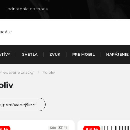
Hodnotenie obchodu
Doručenie na SK
ATÍVY
SVETLA
ZVUK
PRE MOBIL
NAPÁJENIE
Predávané značky
Yololiv
oliv
ajpredávanejšie
jlacnejšie
ajdrahšie
Kód:
33141
KCIA
AKCIA