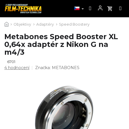
Přejít
Objektivy
Adaptéry
Speed Boostery
na
obsah
Metabones Speed Booster XL
0,64x adaptér z Nikon G na
m4/3
6701
Průměrné
4 hodnocení
Značka:
METABONES
hodnocení
produktu
je
4,5
z
5
hvězdiček.