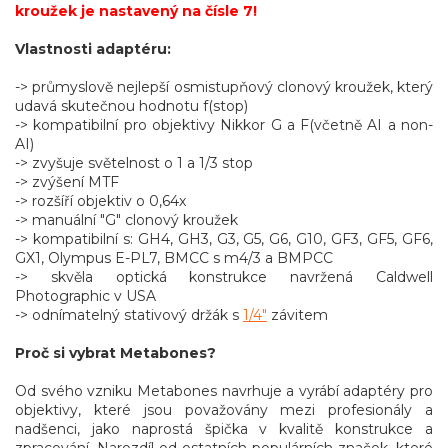
kroužek je nastavený na čísle 7!
Vlastnosti adaptéru:
-> průmyslově nejlepší osmistupňový clonový kroužek, který
udavá skutečnou hodnotu f(stop)
-> kompatibilní pro objektivy Nikkor G a F(včetně AI a non-
AI)
-> zvyšuje světelnost o 1 a 1/3 stop
-> zvýšení MTF
-> rozšíří objektiv o 0,64x
-> manuální "G" clonový kroužek
-> kompatibilní s: GH4, GH3, G3, G5, G6, G10, GF3, GF5, GF6,
GX1, Olympus E-PL7, BMCC s m4/3 a BMPCC
-> skvěla optická konstrukce navržená Caldwell
Photographic v USA
-> odnímatelný stativový držák s
1/4"
závitem
Proč si vybrat Metabones?
Od svého vzniku Metabones navrhuje a vyrábí adaptéry pro
objektivy, které jsou považovány mezi profesionály a
nadšenci, jako naprostá špička v kvalitě konstrukce a
zpracování. Narozdíl od ostatních populárních značek, které