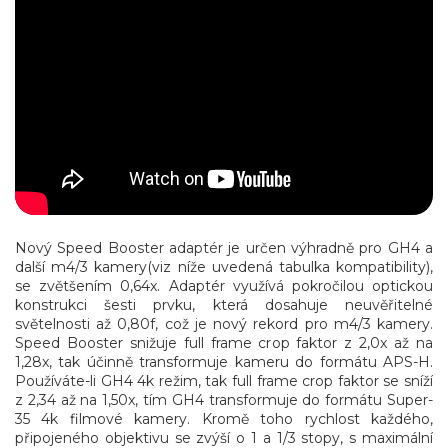
Nový Speed Booster adaptér je určen výhradně pro GH4 a
další m4/3 kamery(viz níže uvedená tabulka kompatibility),
se zvětšením 0,64x. Adaptér využívá pokročilou optickou
konstrukci šesti prvku, která dosahuje neuvěřitelné
světelnosti až 0,80f, což je nový rekord pro m4/3 kamery.
Speed Booster snižuje full frame crop faktor z 2,0x až na
1,28x, tak účinně transformuje kameru do formátu APS-H.
Používáte-li GH4 4k režim, tak full frame crop faktor se sníží
z 2,34 až na 1,50x, tím GH4 transformuje do formátu Super-
35 4k filmové kamery. Kromě toho rychlost každého,
připojeného objektivu se zvýší o 1 a 1/3 stopy, s maximální