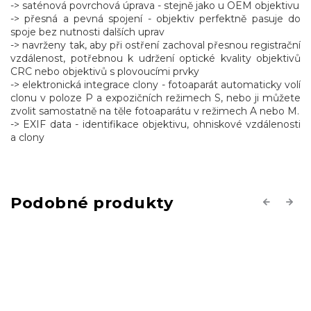
-> saténová povrchová úprava - stejně jako u OEM objektivu
-> přesná a pevná spojení - objektiv perfektně pasuje do
spoje bez nutnosti dalších uprav
-> navrženy tak, aby při ostření zachoval přesnou registrační
vzdálenost, potřebnou k udržení optické kvality objektivů
CRC nebo objektivů s plovoucími prvky
-> elektronická integrace clony - fotoaparát automaticky volí
clonu v poloze P a expozičních režimech S, nebo ji můžete
zvolit samostatně na těle fotoaparátu v režimech A nebo M.
-> EXIF data - identifikace objektivu, ohniskové vzdálenosti
a clony
Previous
Next