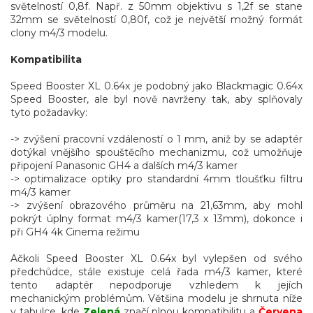
světelností 0,8f. Např. z 50mm objektivu s 1,2f se stane
32mm se světelností 0,80f, což je největší možný formát
clony m4/3 modelu.
Kompatibilita
Speed Booster XL 0.64x je podobný jako Blackmagic 0.64x
Speed Booster, ale byl nově navrženy tak, aby splňovaly
tyto požadavky:
-> zvýšení pracovní vzdáleností o 1 mm, aniž by se adaptér
dotýkal vnějšího spouštěcího mechanizmu, což umožňuje
připojení Panasonic GH4 a dalších m4/3 kamer
-> optimalizace optiky pro standardní 4mm tloušťku filtru
m4/3 kamer
-> zvýšení obrazového průměru na 21,63mm, aby mohl
pokrýt úplny format m4/3 kamer(17,3 x 13mm), dokonce i
při GH4 4k Cinema režimu
Ačkoli Speed Booster XL 0.64x byl vylepšen od svého
předchůdce, stále existuje celá řada m4/3 kamer, které
tento adaptér nepodporuje vzhledem k jejích
mechanickým problémům. Většina modelu je shrnuta níže
v tabulce, kde
Zelená
značí plnou kompatibilitu a
Červena