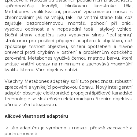
upřednostňuji levnější, hliníkovou konstrukci těla,
Metabones zvolili kvalitní, precizně zpracovanou mosaz s
chromováním jak na vnější, tak i na vnitřní straně těla, což
zajišťuje bezproblémovou montáž, pohodlí při práci,
vysokou odolnost a v neposlední řadě i stylový vzhled.
Boční strany adaptéru jsou vybaveny silnou "leaf-spring"
strukturou pro posílení připojení adaptéru k objektivu, což
způsobuje těsnost objektivu, snížení opotřebení a hlavně
prevenci proti chybám v ostření a problémům optického
zarovnání. Metabones využívá černou matnou barvu, která
snižuje vnitřní odrazy na minimum a zachovává maximální
kvalitu, kterou Vám objektiv nabízí.
Všechny Metabones adaptéry sdílí tuto preciznost, robustní
zpracováni s vynikající povrchovou úpravu. Nový inteligentní
adaptér obsahuje elektronické propojení špičkové kanadské
technologie se skutečným elektronickým řízením objektivu
přímo z těla fotoaparátu.
Klíčové vlastnosti adaptéru
-> tělo adaptéru je vyrobeno z mosazi, přesně zracované a
pochromované