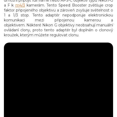
umožní připojit full frame nebo APS-C objektiv typu Nikon-G
a F k
m4/3
kamerám. Tento Speed Booster zvětšuje crop
faktor připojeného objektivu a zároveň zvyšuje světelnost o
1 a 1/3 stop. Tento adaptér nepodporuje elektronickou
komunikaci mezi připojenou kamerou a
objektivem. Některé Nikon G objektivy neobsahují manuální
ovládaní clony, proto tento adaptér byl doplněn o clonový
kroužek, kterým můžete regulovat clonu.