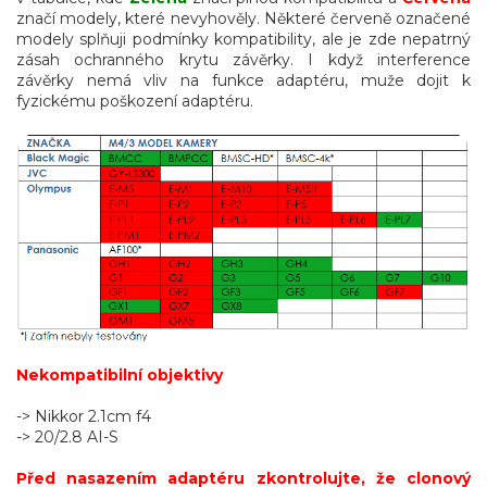
značí modely, které nevyhověly. Některé červeně označené
modely splňuji podmínky kompatibility, ale je zde nepatrný
zásah ochranného krytu závěrky. I když interference
závěrky nemá vliv na funkce adaptéru, muže dojit k
fyzickému poškození adaptéru.
Nekompatibilní objektivy
-> Nikkor 2.1cm f4
-> 20/2.8 AI-S
Před nasazením adaptéru zkontrolujte, že clonový