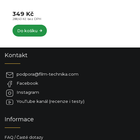
349 Kč
288,43 Kč bez DPH
Do košíku
Z
Kontakt
á
p
a
podpora
@
film-technika.com
t
Facebook
í
Instagram
YouTube kanál (recenze i testy)
Informace
FAQ / Časté dotazy