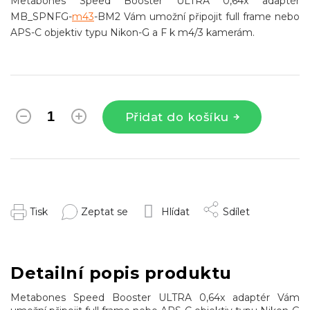
Metabones Speed Booster ULTRA 0,64x adaptér
MB_SPNFG-
m43
-BM2 Vám umožní připojit full frame nebo
APS-C objektiv typu Nikon-G a F k m4/3 kamerám.
Přidat do košíku
Tisk
Zeptat se
Hlídat
Sdílet
Detailní popis produktu
Metabones Speed Booster ULTRA 0,64x adaptér Vám