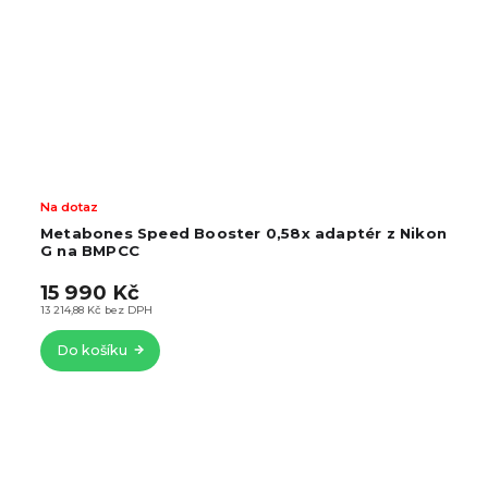
Na dotaz
tér z Nikon
Metabones Speed Booster 0,64x adaptér
Nikon G na BMCC
15 990 Kč
13 214,88 Kč bez DPH
Do košíku