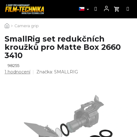
Přejít
Camera grip
na
obsah
SmallRig set redukčních
kroužků pro Matte Box 2660
3410
98255
Průměrné
1 hodnocení
Značka:
SMALLRIG
hodnocení
produktu
je
5,0
z
5
hvězdiček.