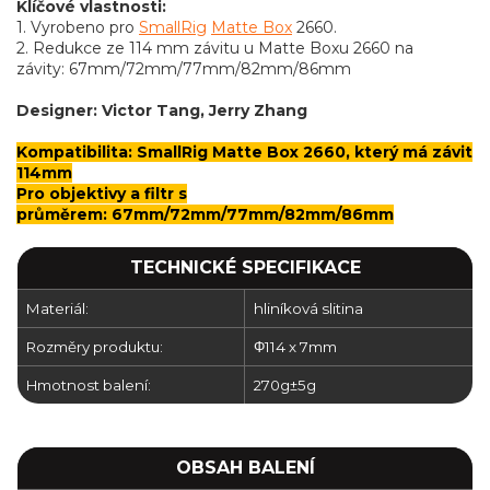
Klíčové vlastnosti:
1. Vyrobeno pro
SmallRig
Matte Box
2660.
2. Redukce ze 114 mm závitu u Matte Boxu 2660 na
závity: 67mm/72mm/77mm/82mm/86mm
Designer: Victor Tang, Jerry Zhang
Kompatibilita:
SmallRig Matte Box 2660, který má závit
114mm
Pro objektivy a filtr s
průměrem: 67mm/72mm/77mm/82mm/86mm
TECHNICKÉ SPECIFIKACE
Materiál:
hliníková slitina
Rozměry produktu:
Φ114 x 7mm
Hmotnost balení:
270g±5g
OBSAH BALENÍ