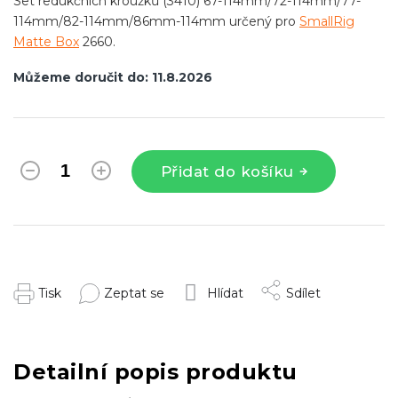
Set redukčních kroužků (3410)
67-114mm/72-114mm/77-
114mm/82-114mm/86mm-114mm
určený pro
SmallRig
Matte Box
2660.
Můžeme doručit do:
11.8.2026
Přidat do košíku
Tisk
Zeptat se
Hlídat
Sdílet
Detailní popis produktu