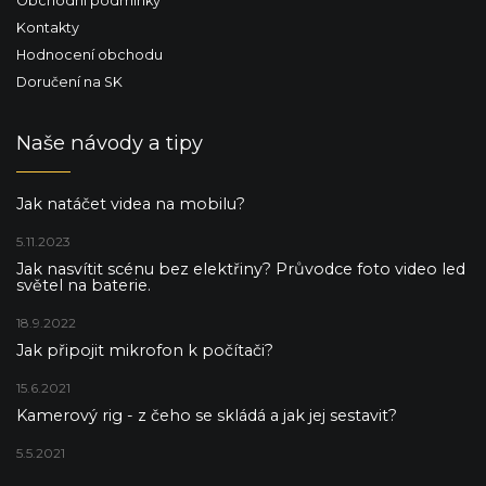
Obchodní podmínky
Kontakty
Hodnocení obchodu
Doručení na SK
Naše návody a tipy
Jak natáčet videa na mobilu?
5.11.2023
Jak nasvítit scénu bez elektřiny? Průvodce foto video led
světel na baterie.
18.9.2022
Jak připojit mikrofon k počítači?
15.6.2021
Kamerový rig - z čeho se skládá a jak jej sestavit?
5.5.2021