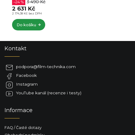
3 490 Kč
–24 %
2 631 Kč
2 174,38 Kč bez DPH
Do košíku
Z
Kontakt
á
p
a
podpora
@
film-technika.com
t
Facebook
í
Instagram
YouTube kanál (recenze i testy)
Informace
FAQ / Časté dotazy