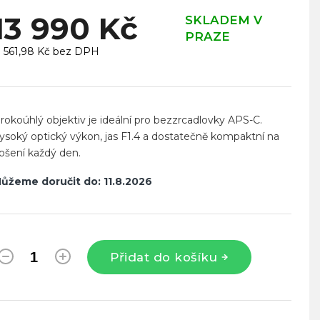
13 990 Kč
SKLADEM V
PRAZE
1 561,98 Kč bez DPH
ěrná
ena:
irokoúhlý objektiv je ideální pro bezzrcadlovky APS-C.
ysoký optický výkon, jas F1.4 a dostatečně kompaktní na
ošení každý den.
ůžeme doručit do:
11.8.2026
Přidat do košíku