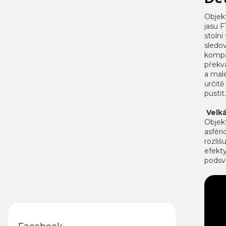
Objekt
jasu F
stolní
sledo
kompa
překv
a mal
určit
pustit.
Velká
Objekt
asféri
rozliš
efekty
podsv