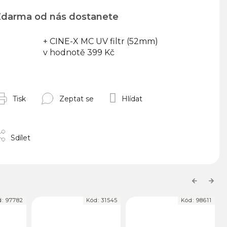
darma od nás dostanete
+ CINE-X MC UV filtr (52mm)
v hodnotě 399 Kč
Tisk
Zeptat se
Hlídat
Sdílet
Previous
Next
d:
97782
Kód:
31545
Kód:
98611