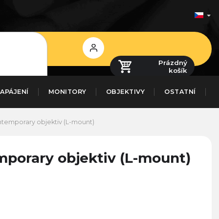
Přihlášení
Prázdný
košík
APÁJENÍ
MONITORY
OBJEKTIVY
OSTATNÍ
temporary objektiv (L-mount)
porary objektiv (L-mount)