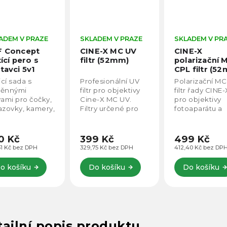
ADEM V PRAZE
SKLADEM V PRAZE
SKLADEM V PR
F Concept
CINE-X MC UV
CINE-X
tící pero s
filtr (52mm)
polarizační 
tavci 5v1
CPL filtr (5
ímače
icí sada s
Profesionální UV
Polarizační M
oaparátů
ěnnými
filtr pro objektivy
filtr řady CINE-
.1975
vami pro čočky,
Cine-X MC UV.
pro objektivy
azovky, kamery,
Filtry určené pro
fotoaparátu a
ory a další
foto a video.
kamer.
ktronická
Propustnost UV
Profesionální 
zení.
filtru až 99,8%.
filtr pro objekti
0 Kč
399 Kč
499 Kč
31 Kč bez DPH
329,75 Kč bez DPH
412,40 Kč bez DP
o košíku
Do košíku
Do košíku
ailní popis produktu