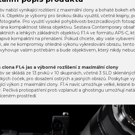
iv nabízí vynikající rozlišení z maximální clony a bohaté bokeh ef
1.4. Objektiv je výborný pro širokou škálu využitíí, včetně krajiny, p
 fotografie. Pro využití vysoké pohyblivosti bezzrcadlových fotoa
vána kompaktnost tělesa objektivu. Sestava Contemporary obsah
ktních a lehkých základních objektivů F1.4 ve formátu APS-C, kt
apivě kompaktní na přenášení. Pokud chcete, aby vaše vybavení 
é, ale ne kompromisy ohledně výkonu vykreslování obrazu, tento 
ě vyhovuje vašim potřebám a bude objektivem, který nikdy nebud
 clona F1,4 jas a výborné rozlišení z maximální clony
iv se skládá ze 13 prvků v 10 skupinách, včetně 3 SLD skleněnýc
ckých čoček, pro dosažení ostrých a jasných obrazů. Poskytuje vyn
ující výkon z maximální clony. F1.4 navíc umožňuje velké, krásné 
. Pečlivá protiopatření proti vzplanutí a ghostingu umožňují natá
íceném prostředí.