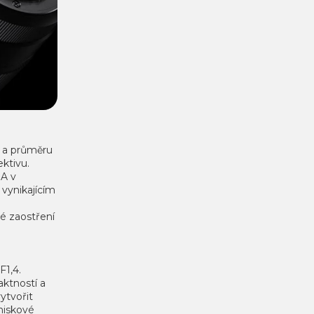
, a průměru
ktivu.
MA v
vynikajícím
é zaostření
F1,4.
aktností a
ytvořit
hniskové