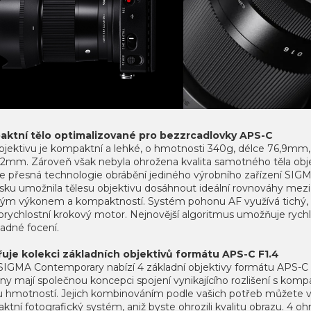
ktní tělo optimalizované pro bezzrcadlovky APS-C
objektivu je kompaktní a lehké, o hmotnosti 340g, délce 76,9mm
 52mm. Zároveň však nebyla ohrožena kvalita samotného těla obje
e přesná technologie obrábění jediného výrobního zařízení SIG
sku umožnila tělesu objektivu dosáhnout ideální rovnováhy mezi 
kým výkonem a kompaktností. Systém pohonu AF využívá tichý,
orychlostní krokový motor. Nejnovější algoritmus umožňuje rychl
adné focení.
řuje kolekci základních objektivů formátu APS-C F1.4
SIGMA Contemporary nabízí 4 základní objektivy formátu APS-C 
y mají společnou koncepci spojení vynikajícího rozlišení s komp
u hmotností. Jejich kombinováním podle vašich potřeb můžete v
tní fotografický systém, aniž byste ohrozili kvalitu obrazu. 4 o