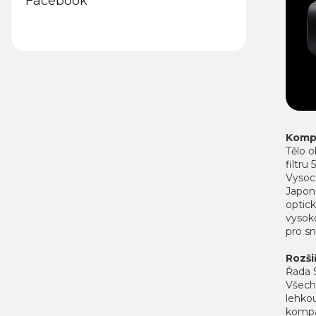
Facebook
Kompa
Tělo 
filtru
Vysoc
Japon
optic
vysok
pro sn
Rozši
Řada 
Všechn
lehko
kompak