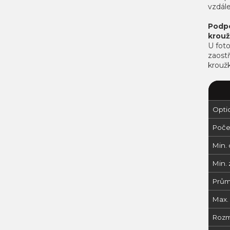
vzdál
Podpo
krou
U foto
zaost
krouž
Opti
Počet
Min. 
Min. 
Průmě
Max. 
Rozm