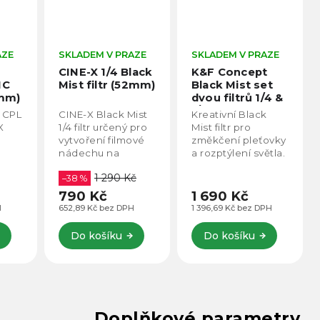
AZE
SKLADEM V PRAZE
SKLADEM V PRAZE
CINE-X 1/4 Black
K&F Concept
MC
Mist filtr (52mm)
Black Mist set
2mm)
dvou filtrů 1/4 &
1/8 (52mm)
C CPL
CINE-X Black Mist
Kreativní Black
Prémiový Black
X
1/4 filtr určený pro
Mist filtr pro
Mist filtr
vytvoření filmové
změkčení pleťovky
SKU.1907
nádechu na
a rozptýlení světla.
plochém, sterilním
Snižuje
1 290 Kč
CPL
obrazu
–38 %
propustnost světla
v.
bezzrcadlovek,
a vytváří tak
790 Kč
1 690 Kč
zrcadlovek a
filmových nádech
H
652,89 Kč bez DPH
1 396,69 Kč bez DPH
celkově foto
obrazu i pro ultra
objektivech.
ostré, ne filmové
Do košíku
Do košíku
Změkčuje pleť,
kamery.
snižuje...
Doplňkové parametry