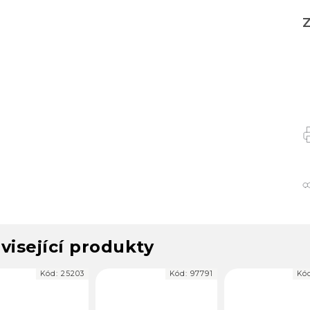
Z
visející produkty
Kód:
25203
Kód:
97791
Kó