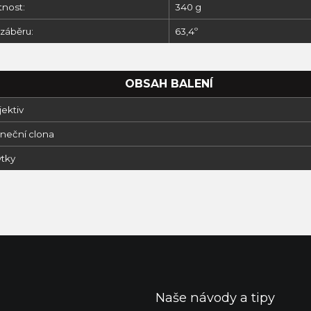
nost:
340 g
 záběru:
63,4º
OBSAH BALENÍ
jektiv
uneční clona
ytky
Naše návody a tipy