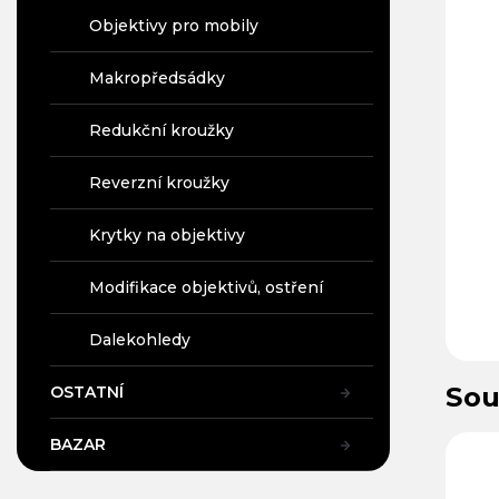
Objektivy pro mobily
Makropředsádky
Redukční kroužky
Reverzní kroužky
Krytky na objektivy
Modifikace objektivů, ostření
Dalekohledy
Sou
OSTATNÍ
45
Kód:
98611
Kód:
22620
BAZAR