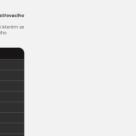
střovacího
ři kterém se
ího