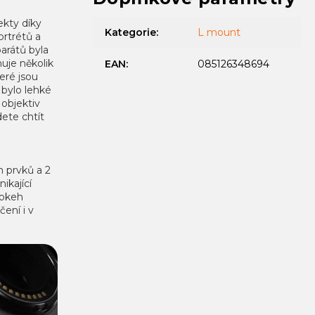
ekty díky
Kategorie
:
L mount
ortrétů a
parátů byla
uje několik
EAN
:
085126348694
eré jsou
bylo lehké
objektiv
ete chtít
h prvků a 2
ikající
bokeh
čení i v