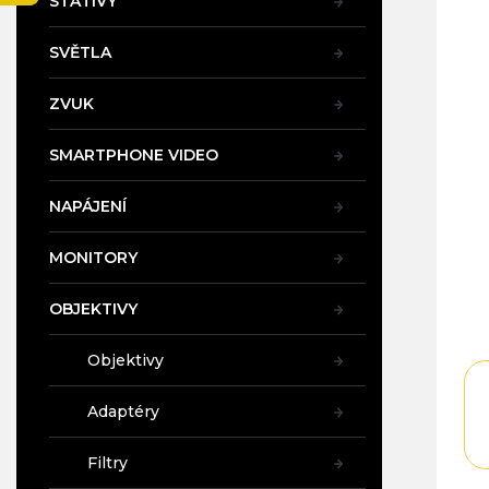
STATIVY
je
a
4,8
n
z
SVĚTLA
e
5
l
hvě
ZVUK
SMARTPHONE VIDEO
NAPÁJENÍ
MONITORY
OBJEKTIVY
Objektivy
Adaptéry
Filtry