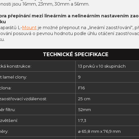
enosti jsou 16mm, 23mm, 30mm a 56mm.
ra přepínání mezi lineárním a nelineárním nastavením zao
žku
aparátů L-
Mount
je možné přepnout na „lineární zaostřování“, p
řování posouvá o pevnou hodnotu podle úhlu otáčení zaostřovac
ku.
TECHNICKÉ SPECIFIKACE
cká konstrukce:
13 prvků v 10 skupinách
 lamel clony:
9
clona:
F16
zaostřovací vzdálenost:
25 cm
r filtru:
52mm
zvětšení:
1:7,3
ěry:
⌀ 65,8 mm x 76,9 mm