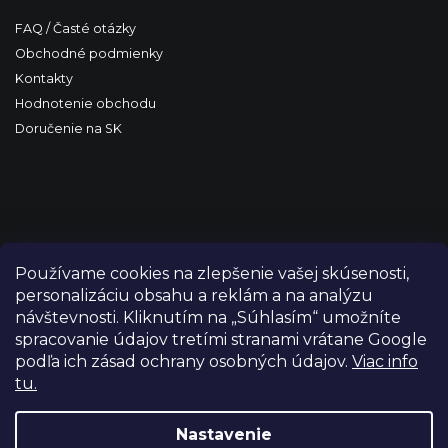
FAQ / Časté otázky
Obchodné podmienky
Kontakty
Hodnotenie obchodu
Doručenie na SK
Používame cookies na zlepšenie vašej skúsenosti,
personalizáciu obsahu a reklám a na analýzu
návštevnosti. Kliknutím na „Súhlasím“ umožníte
spracovanie údajov tretími stranami vrátane Google
podľa ich zásad ochrany osobných údajov.
Viac info
tu.
Copyright 2026
FILM-TECHNIKA
. Všetky práva vyhradené.
Upraviť nastavenie cookies
Nastavenie