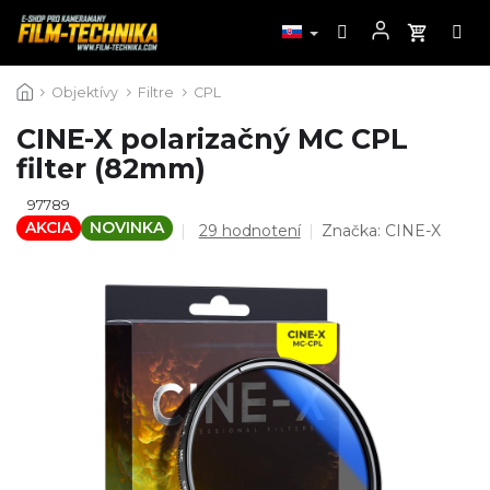
Prejsť
Objektívy
Filtre
CPL
na
obsah
CINE-X polarizačný MC CPL
filter (82mm)
97789
AKCIA
NOVINKA
Priemerné
29 hodnotení
Značka:
CINE-X
hodnotenie
produktu
je
4,3
z
5
hviezdičiek.