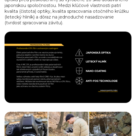
japonskou spoločnosťou. Medzi kľúčové vlastnosti patrí
kvalita (čistota) optiky, kvalita spracovania otočného krúžku
(letecký hliník) a dôraz na jednoduché nasadzovanie
(tvrdosť spracovania závitu).