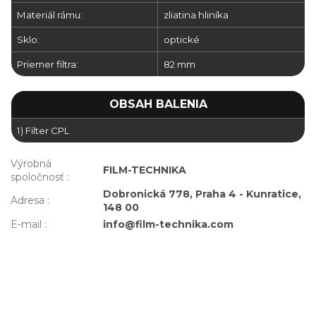
Materiál rámu:
zliatina hliníka
Sklo:
optické
Priemer filtra:
82 mm
OBSAH BALENIA
1) Filter CPL
Výrobná
FILM-TECHNIKA
spoločnosť
:
Dobronická 778, Praha 4 - Kunratice,
Adresa
:
148 00
E-mail
:
info@film-technika.com