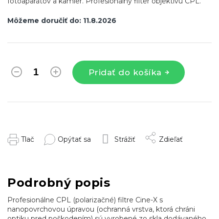
fotoaparátov a kamier. Profesionálny filter objektívu CPL.
Môžeme doručiť do:
11.8.2026
Pridať do košíka
Tlač
Opýtať sa
Strážiť
Zdieľať
Podrobný popis
Profesionálne CPL (polarizačné) filtre Cine-X s
nanopovrchovou úpravou (ochranná vrstva, ktorá chráni
optiku pred poškodením) sú vyrobené zo skla dodávaného