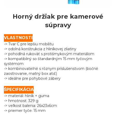
Horný držiak pre kamerové
súpravy
VLASTNOSTI
-> Tvar C pre lepšiu mobilitu
-> odolná konštrukcia z hliníkovej zliatiny
-> pohodlná rukoväť s protišmykovým materiálom
-> kompatibilný so štandardným 15 mm tyčovým
systémom
-> kombinovateľné s rôznym príslušenstvom (bočné
zaostrovanie, matný box atď.)
-> ideálne pre pohybové zábery
ŠPECIFIKÁCIA
-> materiál: hliník + guma
-> hmotnosť: 329 g
-> veľkosť balenia: 26x23x6cm
-> priemer tyče: 15 mm