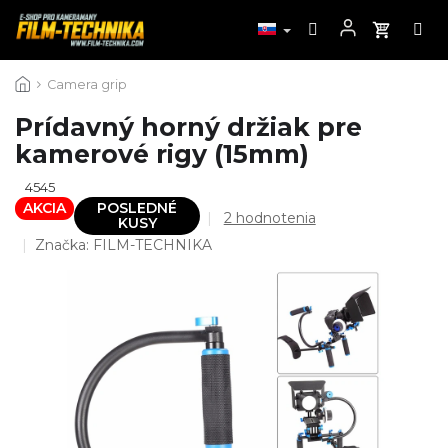
Prejsť
Camera grip
na
obsah
Prídavný horný držiak pre
kamerové rigy (15mm)
4545
AKCIA
POSLEDNÉ
Priemerné
2 hodnotenia
KUSY
hodnotenie
Značka:
FILM-TECHNIKA
produktu
je
5,0
z
5
hviezdičiek.