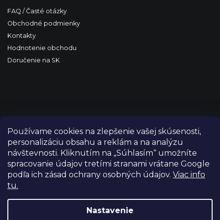
FAQ / Časté otázky
Obchodné podmienky
Kontakty
Hodnotenie obchodu
Doručenie na SK
Používame cookies na zlepšenie vašej skúsenosti,
personalizáciu obsahu a reklám a na analýzu
návštevnosti. Kliknutím na „Súhlasím“ umožníte
spracovanie údajov tretími stranami vrátane Google
podľa ich zásad ochrany osobných údajov.
Viac info
tu.
Copyright 2026
FILM-TECHNIKA
. Všetky práva vyhradené.
Upraviť nastavenie cookies
Nastavenie
Grafický návrh vytvořil a nakódoval
Shoptetak.cz