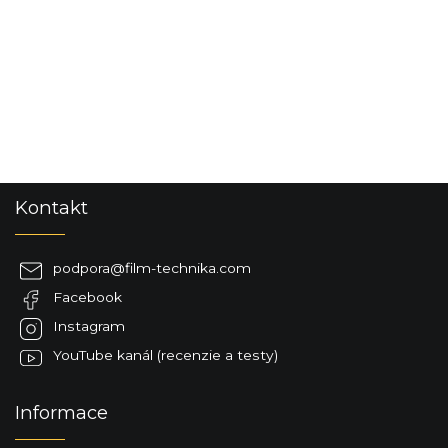
Z
Kontakt
á
p
ä
podpora
@
film-technika.com
t
Facebook
i
e
Instagram
YouTube kanál (recenzie a testy)
Informace