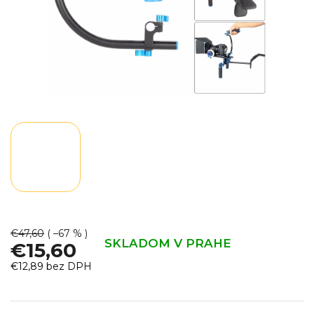
€47,60
( –67 % )
SKLADOM V PRAHE
€15,60
€12,89 bez DPH
Jednotková
cena: