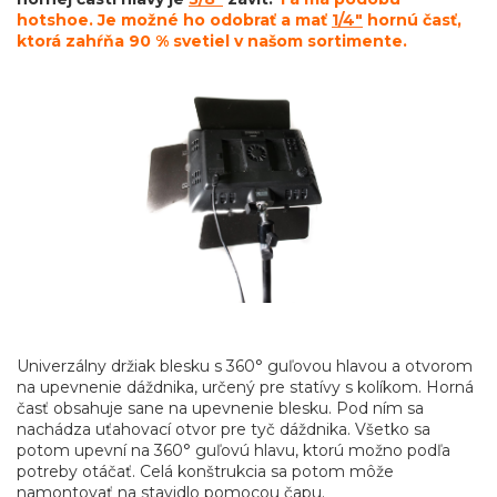
hotshoe. Je možné ho odobrať a mať
1/4"
hornú časť,
ktorá zahŕňa 90 % svetiel v našom sortimente.
Univerzálny držiak blesku s 360° guľovou hlavou a otvorom
na upevnenie dáždnika, určený pre statívy s kolíkom. Horná
časť obsahuje sane na upevnenie blesku. Pod ním sa
nachádza uťahovací otvor pre tyč dáždnika. Všetko sa
potom upevní na 360° guľovú hlavu, ktorú možno podľa
potreby otáčať. Celá konštrukcia sa potom môže
namontovať na stavidlo pomocou čapu.