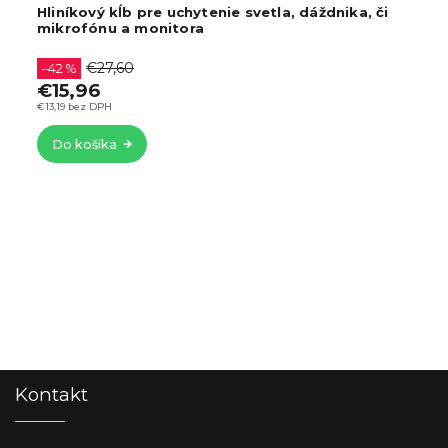
Hliníkový kĺb pre uchytenie svetla, dáždnika, či
mikrofónu a monitora
€27,60
–42 %
€15,96
€13,19 bez DPH
Do košíka
Z
Kontakt
á
p
ä