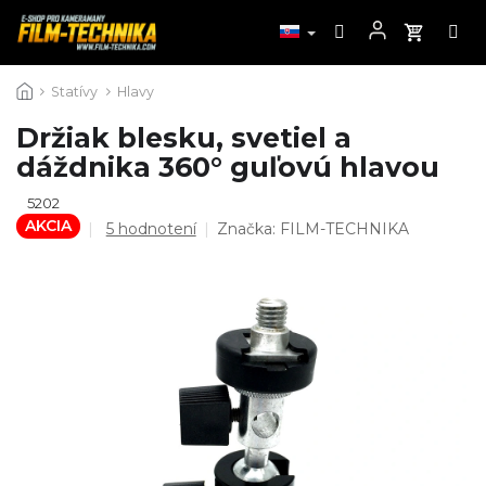
Prejsť
Statívy
Hlavy
na
obsah
Držiak blesku, svetiel a
dáždnika 360° guľovú hlavou
5202
AKCIA
Priemerné
5 hodnotení
Značka:
FILM-TECHNIKA
hodnotenie
produktu
je
4,8
z
5
hviezdičiek.