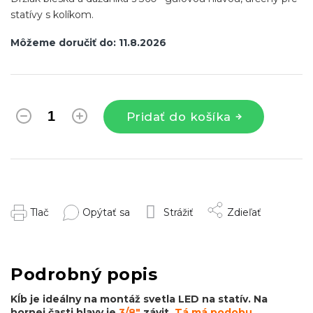
statívy s kolíkom.
Môžeme doručiť do:
11.8.2026
Pridať do košíka
Tlač
Opýtať sa
Strážiť
Zdieľať
Podrobný popis
Kĺb je ideálny na montáž svetla LED na statív. Na
hornej časti hlavy je
3/8"
závit.
Tá má podobu