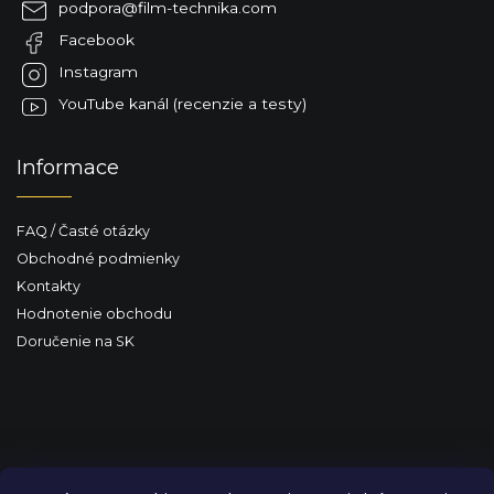
podpora
@
film-technika.com
t
Facebook
i
e
Instagram
YouTube kanál (recenzie a testy)
Informace
FAQ / Časté otázky
Obchodné podmienky
Kontakty
Hodnotenie obchodu
Doručenie na SK