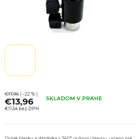
€17,96
( –22 % )
SKLADOM V PRAHE
€13,96
€11,54 bez DPH
Jednotková
cena:
Držiak blesku a dáždnika s 360° guľovou hlavou, určený pre