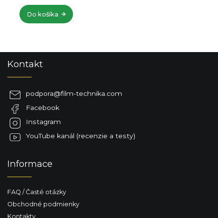
Do košíka
Z
Kontakt
á
p
ä
podpora
@
film-technika.com
t
Facebook
i
e
Instagram
YouTube kanál (recenzie a testy)
Informace
FAQ / Časté otázky
Obchodné podmienky
Kontakty