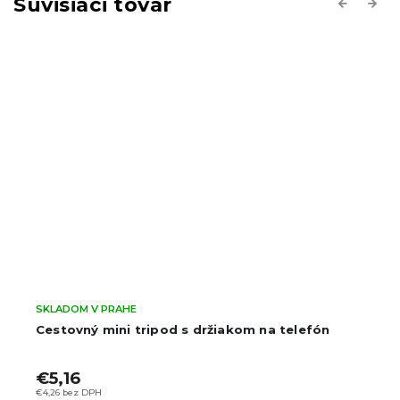
Súvisiaci tovar
Previous
Next
SKLADOM V PRAHE
kom na telefón
Celeb Videostojan pre smartfón
€16
€13,22 bez DPH