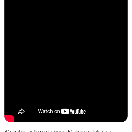
8" okrúhle svetlo so statívom, držiakom na telefón a