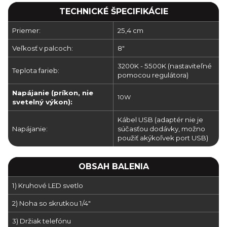
TECHNICKÉ ŠPECIFIKÁCIE
Priemer:
25,4 cm
Veľkosť v palcoch:
8"
3200K - 5500K (nastaviteľné
Teplota farieb:
pomocou regulátora)
Napájanie (príkon, nie
10W
svetelný výkon):
Kábel USB (adaptér nie je
Napájanie:
súčasťou dodávky, možno
použiť akýkoľvek port USB)
OBSAH BALENIA
1) Kruhové LED svetlo
2) Noha so skrutkou 1/4"
3) Držiak telefónu