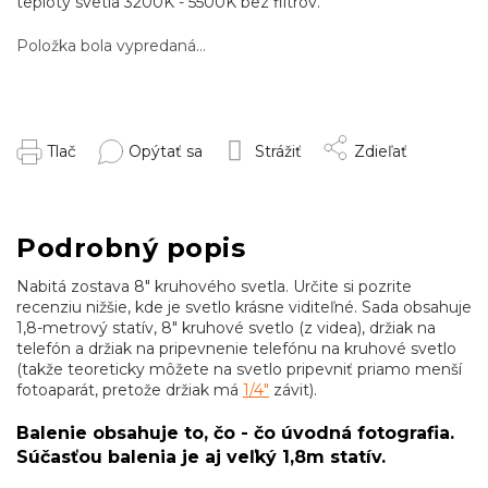
teploty svetla 3200K - 5500K bez filtrov.
Položka bola vypredaná…
Tlač
Opýtať sa
Strážiť
Zdieľať
Podrobný popis
Nabitá zostava 8" kruhového svetla. Určite si pozrite
recenziu nižšie, kde je svetlo krásne viditeľné. Sada obsahuje
1,8-metrový statív, 8" kruhové svetlo (z videa), držiak na
telefón a držiak na pripevnenie telefónu na kruhové svetlo
(takže teoreticky môžete na svetlo pripevniť priamo menší
fotoaparát, pretože držiak má
1/4"
závit).
Balenie obsahuje to, čo - čo úvodná fotografia.
Súčasťou balenia je aj veľký 1,8m statív.