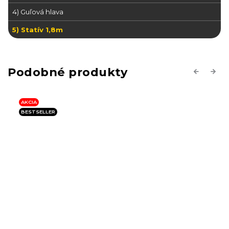
4) Guľová hlava
5) Statív 1,8m
Previous
Next
AKCIA
BESTSELLER
POSLEDNÉ KUSY