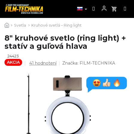
Prejsť
Svetla
Kruhové svetlá – Ring light
na
obsah
8" kruhové svetlo (ring light) +
statív a guľová hlava
24423
AKCIA
Priemerné
41 hodnotení
Značka:
FILM-TECHNIKA
hodnotenie
produktu
je
4,6
z
5
hviezdičiek.