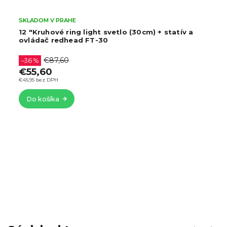
SKLADOM V PRAHE
 light svetlo (30cm) + statív a
6,3" kruhové svetlo 
d FT-30
€27,60
–49 %
€13,96
€11,54 bez DPH
Do košíka