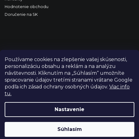
Hodnotenie obchodu
Doručenie na SK
Používame cookies na zlepšenie vašej skúsenosti,
personalizáciu obsahu a reklám a na analýzu
návštevnosti. Kliknutím na „Súhlasím“ umožníte
spracovanie údajov tretími stranami vrátane Google
podľa ich zásad ochrany osobných údajov.
Viac info
tu.
Copyright 2026
FILM-TECHNIKA
. Všetky práva vyhradené.
Upraviť nastavenie cookies
Nastavenie
Grafický návrh vytvořil a nakódoval
Shoptetak.cz
Súhlasím
Vytvoril Shoptet