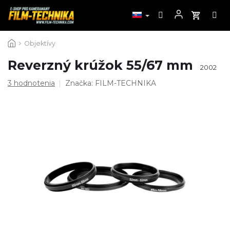
Prejsť
Objektívy
na
obsah
Reverzný krúžok 55/67 mm
2002
Priemerné
3 hodnotenia
Značka:
FILM-TECHNIKA
hodnotenie
produktu
je
4,7
z
5
hviezdičiek.