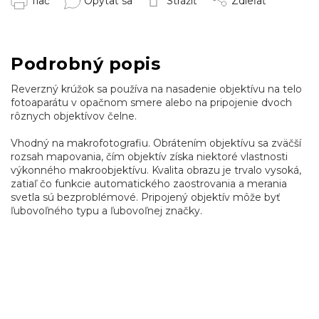
Tlač
Opýtať sa
Strážiť
Zdieľať
Podrobný popis
Reverzný krúžok sa používa na nasadenie objektívu na telo
fotoaparátu v opačnom smere alebo na pripojenie dvoch
rôznych objektívov čelne.
Vhodný na makrofotografiu. Obrátením objektívu sa zväčší
rozsah mapovania, čím objektív získa niektoré vlastnosti
výkonného makroobjektívu. Kvalita obrazu je trvalo vysoká,
zatiaľ čo funkcie automatického zaostrovania a merania
svetla sú bezproblémové. Pripojený objektív môže byť
ľubovoľného typu a ľubovoľnej značky.