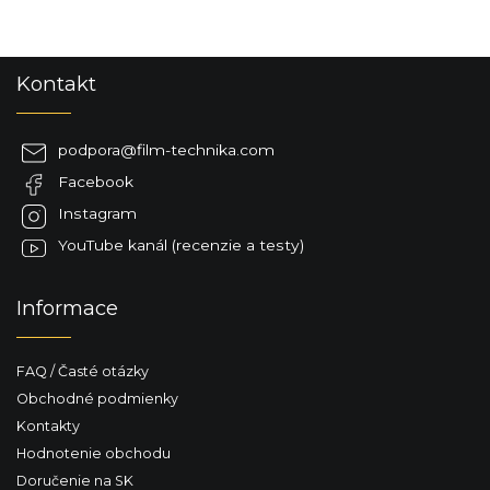
Z
Kontakt
á
p
ä
podpora
@
film-technika.com
t
Facebook
i
e
Instagram
YouTube kanál (recenzie a testy)
Informace
FAQ / Časté otázky
Obchodné podmienky
Kontakty
Hodnotenie obchodu
Doručenie na SK