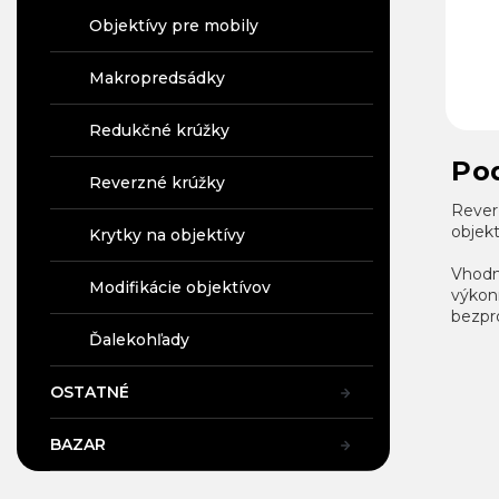
Objektívy pre mobily
Makropredsádky
Redukčné krúžky
Po
Reverzné krúžky
Rever
objekt
Krytky na objektívy
Vhodný
Modifikácie objektívov
výkonn
bezpr
Ďalekohľady
OSTATNÉ
BAZAR