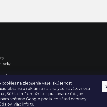
zky
mienky
chodu
K
cookies na zlepšenie vašej skúsenosti,
áciu obsahu a reklám a na analýzu návštevnosti.
na „Súhlasím“ umožníte spracovanie údajov
ranami vrátane Google podľa ich zásad ochrany
údajov.
Viac info tu.