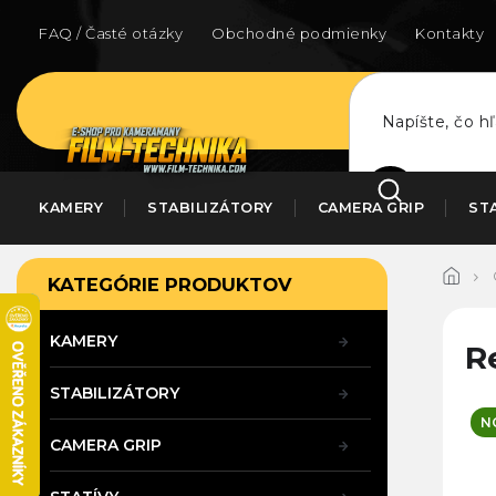
Prejsť
na
FAQ / Časté otázky
Obchodné podmienky
Kontakty
obsah
HĽADAŤ
KAMERY
STABILIZÁTORY
CAMERA GRIP
ST
B
Preskočiť
KATEGÓRIE PRODUKTOV
kategórie
o
č
n
KAMERY
R
ý
p
STABILIZÁTORY
a
N
n
CAMERA GRIP
e
l