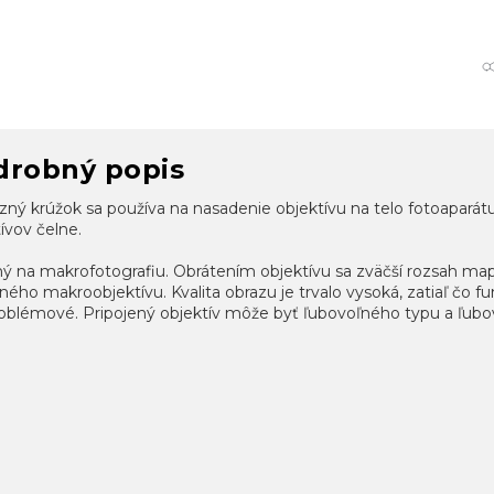
drobný popis
zný krúžok sa používa na nasadenie objektívu na telo fotoapará
ívov čelne.
 na makrofotografiu. Obrátením objektívu sa zväčší rozsah mapov
ého makroobjektívu. Kvalita obrazu je trvalo vysoká, zatiaľ čo 
oblémové. Pripojený objektív môže byť ľubovoľného typu a ľubo