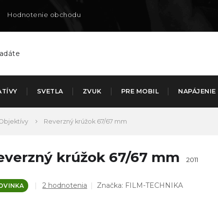
Hodnotenie obchodu
Doručenie na SK
ATÍVY
SVETLA
ZVUK
PRE MOBIL
NAPÁJENIE
Objektívy
Reverzný krúžok 67/67 mm
everzný krúžok 67/67 mm
2011
Priemerné
2 hodnotenia
Značka:
FILM-TECHNIKA
OVINKA
hodnotenie
produktu
je