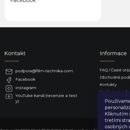
Facebook
Z
á
p
ä
Kontakt
Informace
t
i
e
FAQ / Časté otá
podpora
@
film-technika.com
Obchodné pod
Facebook
Kontakty
Instagram
Hodnotenie ob
YouTube kanál (recenzie a test
Doručenie na S
Používame 
y)
personaliz
Kliknutím 
tretími st
osobných 