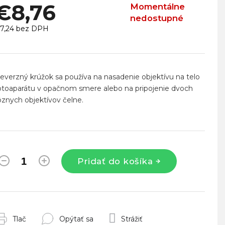
€8,76
Momentálne
nedostupné
7,24 bez DPH
ednotková
ena:
everzný krúžok sa používa na nasadenie objektívu na telo
otoaparátu v opačnom smere alebo na pripojenie dvoch
ôznych objektívov čelne.
Pridať do košíka
Tlač
Opýtať sa
Strážiť