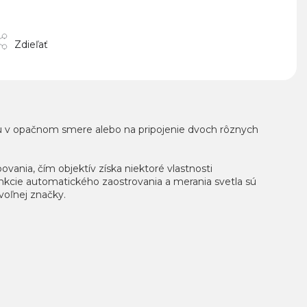
Zdieľať
tu v opačnom smere alebo na pripojenie dvoch rôznych
ania, čím objektív získa niektoré vlastnosti
funkcie automatického zaostrovania a merania svetla sú
voľnej značky.