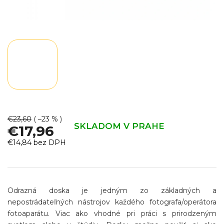
€23,60
( –23 % )
SKLADOM V PRAHE
€17,96
€14,84 bez DPH
Jednotková
cena:
Odrazná doska je jedným zo základných a
nepostrádateľných nástrojov každého fotografa/operátora
fotoaparátu. Viac ako vhodné pri práci s prirodzeným