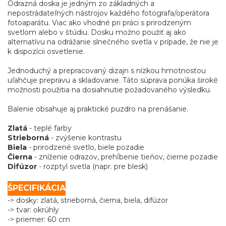
Odrazná doska je jedným zo základných a
nepostrádateľných nástrojov každého fotografa/operátora
fotoaparátu. Viac ako vhodné pri práci s prirodzeným
svetlom alebo v štúdiu. Dosku možno použiť aj ako
alternatívu na odrážanie slnečného svetla v prípade, že nie je
k dispozícii osvetlenie.
Jednoduchý a prepracovaný dizajn s nízkou hmotnosťou
uľahčuje prepravu a skladovanie. Táto súprava ponúka široké
možnosti použitia na dosiahnutie požadovaného výsledku.
Balenie obsahuje aj praktické puzdro na prenášanie.
Zlatá
- teplé farby
Strieborná
- zvýšenie kontrastu
Biela
- prirodzené svetlo, biele pozadie
Čierna
- zníženie odrazov, prehĺbenie tieňov, čierne pozadie
Difúzor
- rozptyl svetla (napr. pre blesk)
ŠPECIFIKÁCIA
-> dosky: zlatá, strieborná, čierna, biela, difúzor
-> tvar: okrúhly
-> priemer: 60 cm