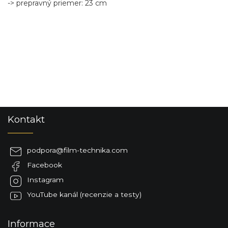
-> prepravný priemer: 23 cm
Z
Kontakt
á
p
ä
podpora
@
film-technika.com
t
Facebook
i
e
Instagram
YouTube kanál (recenzie a testy)
Informace