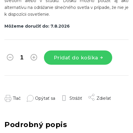
svetlom alebo v štúdiu. Dosku možno použiť aj ako
alternatívu na odrážanie slnečného svetla v prípade, že nie je
k dispozícii osvetlenie.
Môžeme doručiť do:
7.8.2026
Pridať do košíka
Tlač
Opýtať sa
Strážiť
Zdieľať
Podrobný popis