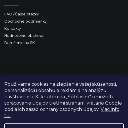
FAQ / Časté otázky
Obchodné podmienky
Kontakty
Hodnotenie obchodu
Doručenie na SK
Používame cookies na zlepšenie vašej skúsenosti,
personalizáciu obsahu a reklám a na analýzu
návštevnosti. Kliknutím na „Súhlasím“ umožníte
spracovanie údajov tretími stranami vrátane Google
podľa ich zásad ochrany osobných údajov.
Viac info
tu.
Copyright 2026
FILM-TECHNIKA
. Všetky práva vyhradené.
Upraviť nastavenie cookies