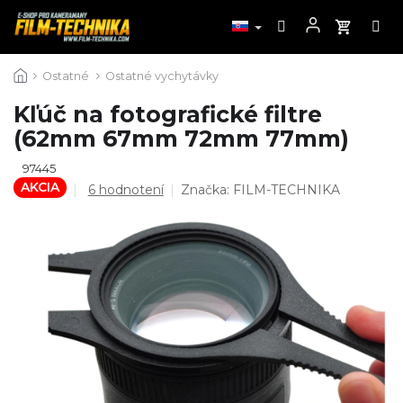
Prejsť
Ostatné
Ostatné vychytávky
na
obsah
Kľúč na fotografické filtre
(62mm 67mm 72mm 77mm)
97445
AKCIA
Priemerné
6 hodnotení
Značka:
FILM-TECHNIKA
hodnotenie
produktu
je
4,7
z
5
hviezdičiek.