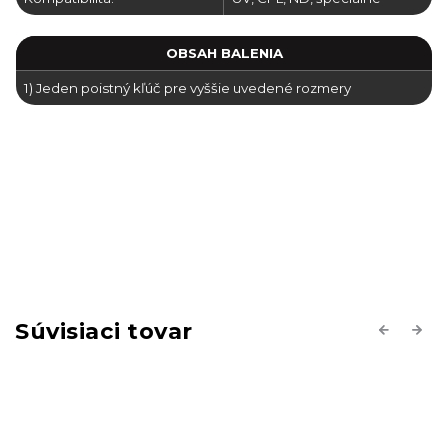
OBSAH BALENIA
1)
Jeden poistný kľúč pre vyššie uvedené rozmery
Súvisiaci tovar
Previous
Next