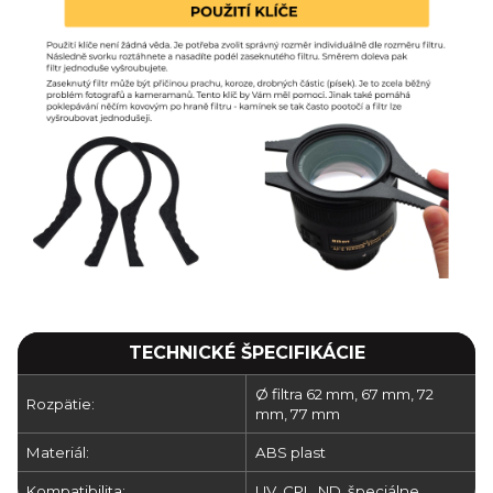
TECHNICKÉ ŠPECIFIKÁCIE
Ø filtra 62 mm, 67 mm, 72
Rozpätie:
mm, 77 mm
Materiál:
ABS plast
Kompatibilita:
UV, CPL, ND, špeciálne