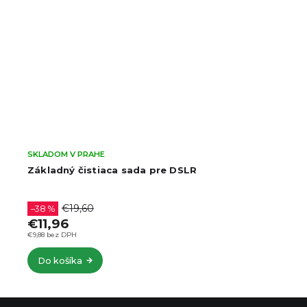
SKLADOM V PRAHE
Základný čistiaca sada pre DSLR
€19,60
–38 %
€11,96
€9,88 bez DPH
Do košíka
Z