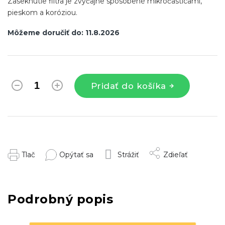
Zaseknutie filtra je zvyčajne spôsobené mikročasticami,
pieskom a koróziou.
Môžeme doručiť do:
11.8.2026
Pridať do košíka
Tlač
Opýtať sa
Strážiť
Zdieľať
Podrobný popis