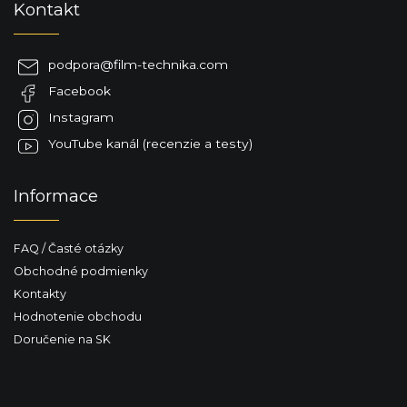
Kontakt
á
p
ä
podpora
@
film-technika.com
t
Facebook
i
e
Instagram
YouTube kanál (recenzie a testy)
Informace
FAQ / Časté otázky
Obchodné podmienky
Kontakty
Hodnotenie obchodu
Doručenie na SK